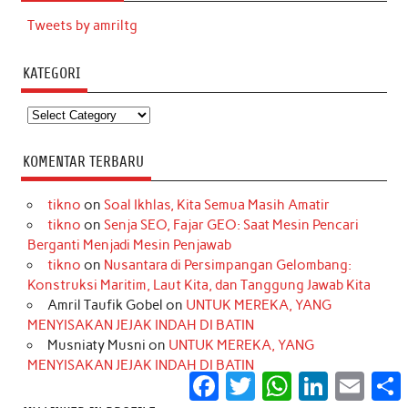
Tweets by amriltg
KATEGORI
Kategori
KOMENTAR TERBARU
tikno
on
Soal Ikhlas, Kita Semua Masih Amatir
tikno
on
Senja SEO, Fajar GEO: Saat Mesin Pencari
Berganti Menjadi Mesin Penjawab
tikno
on
Nusantara di Persimpangan Gelombang:
Konstruksi Maritim, Laut Kita, dan Tanggung Jawab Kita
Amril Taufik Gobel
on
UNTUK MEREKA, YANG
MENYISAKAN JEJAK INDAH DI BATIN
Musniaty Musni
on
UNTUK MEREKA, YANG
MENYISAKAN JEJAK INDAH DI BATIN
Facebook
Twitter
WhatsApp
LinkedIn
Email
S