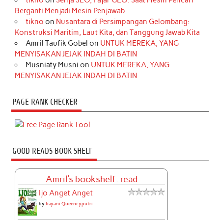
tikno
on
Senja SEO, Fajar GEO: Saat Mesin Pencari
Berganti Menjadi Mesin Penjawab
tikno
on
Nusantara di Persimpangan Gelombang:
Konstruksi Maritim, Laut Kita, dan Tanggung Jawab Kita
Amril Taufik Gobel
on
UNTUK MEREKA, YANG
MENYISAKAN JEJAK INDAH DI BATIN
Musniaty Musni
on
UNTUK MEREKA, YANG
MENYISAKAN JEJAK INDAH DI BATIN
PAGE RANK CHECKER
GOOD READS BOOK SHELF
Amril's bookshelf: read
Ijo Anget Anget
by
Irayani Queencyputri