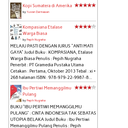
Kopi Sumatera di Amerika
by
Yusran Darmawan
Kompasiana Etalase
Warga Biasa
by
Pepih Nugraha
MELAJU PASTI DENGAN JURUS "ANTI MATI
GAYA" Judul Buku : KOMPASIANA, Etalase
Warga Biasa Penulis : Pepih Nugraha
Penerbit : PT Gramedia Pustaka Utama
Cetakan : Pertama, Oktober 2013 Tebal : xi +
268 halaman ISBN : 978-979-22-9987-8...
Ibu Pertiwi Memanggilmu
Pulang
by
Pepih Nugraha
BUKU “IBU PERTIWI MEMANGGILMU
PULANG” : CINTA INDONESIA TAK SEBATAS
UTOPIA BELAKA Judul Buku : Ibu Pertiwi
Memanggilmu Pulang Penulis : Pepih