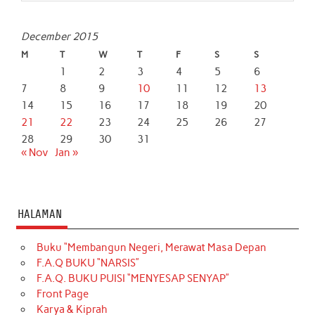
December 2015
M
T
W
T
F
S
S
1
2
3
4
5
6
7
8
9
10
11
12
13
14
15
16
17
18
19
20
21
22
23
24
25
26
27
28
29
30
31
« Nov
Jan »
HALAMAN
Buku “Membangun Negeri, Merawat Masa Depan
F.A.Q BUKU “NARSIS”
F.A.Q. BUKU PUISI “MENYESAP SENYAP”
Front Page
Karya & Kiprah