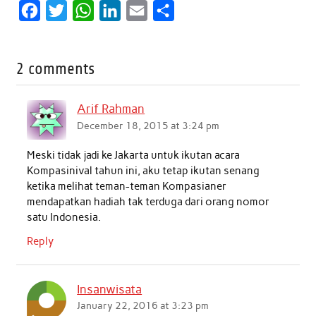
F
T
W
L
E
S
a
w
h
i
m
h
c
i
a
n
a
a
2 comments
e
t
t
k
i
r
b
t
s
e
l
e
Arif Rahman
o
e
A
d
December 18, 2015 at 3:24 pm
o
r
p
I
Meski tidak jadi ke Jakarta untuk ikutan acara
k
p
n
Kompasinival tahun ini, aku tetap ikutan senang
ketika melihat teman-teman Kompasianer
mendapatkan hadiah tak terduga dari orang nomor
satu Indonesia.
Reply
Insanwisata
January 22, 2016 at 3:23 pm