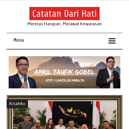
Skip
to
content
Catatan Dari Hati
Meretas Harapan, Merawat Kewarasan
Menu
Kisahku