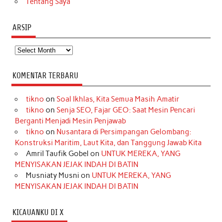
Tentang Saya
ARSIP
Arsip
KOMENTAR TERBARU
tikno
on
Soal Ikhlas, Kita Semua Masih Amatir
tikno
on
Senja SEO, Fajar GEO: Saat Mesin Pencari
Berganti Menjadi Mesin Penjawab
tikno
on
Nusantara di Persimpangan Gelombang:
Konstruksi Maritim, Laut Kita, dan Tanggung Jawab Kita
Amril Taufik Gobel
on
UNTUK MEREKA, YANG
MENYISAKAN JEJAK INDAH DI BATIN
Musniaty Musni
on
UNTUK MEREKA, YANG
MENYISAKAN JEJAK INDAH DI BATIN
KICAUANKU DI X