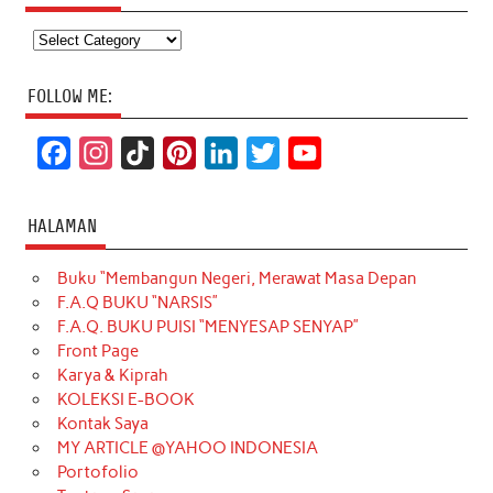
Categories
FOLLOW ME:
F
I
T
P
L
T
Y
a
n
i
i
i
w
o
c
s
k
n
n
i
u
HALAMAN
e
t
T
t
k
t
T
Buku “Membangun Negeri, Merawat Masa Depan
b
a
o
e
e
t
u
F.A.Q BUKU “NARSIS”
o
g
k
r
d
e
b
F.A.Q. BUKU PUISI “MENYESAP SENYAP”
o
r
e
I
r
e
Front Page
Karya & Kiprah
k
a
s
n
KOLEKSI E-BOOK
m
t
Kontak Saya
MY ARTICLE @YAHOO INDONESIA
Portofolio