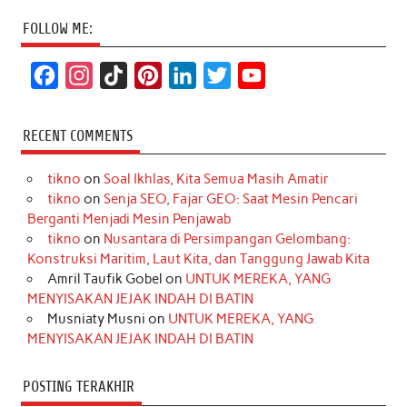
FOLLOW ME:
F
I
T
P
L
T
Y
a
n
i
i
i
w
o
c
s
k
n
n
i
u
RECENT COMMENTS
e
t
T
t
k
t
T
tikno
on
Soal Ikhlas, Kita Semua Masih Amatir
b
a
o
e
e
t
u
tikno
on
Senja SEO, Fajar GEO: Saat Mesin Pencari
o
g
k
r
d
e
b
Berganti Menjadi Mesin Penjawab
o
r
e
I
r
e
tikno
on
Nusantara di Persimpangan Gelombang:
Konstruksi Maritim, Laut Kita, dan Tanggung Jawab Kita
k
a
s
n
Amril Taufik Gobel
on
UNTUK MEREKA, YANG
m
t
MENYISAKAN JEJAK INDAH DI BATIN
Musniaty Musni
on
UNTUK MEREKA, YANG
MENYISAKAN JEJAK INDAH DI BATIN
POSTING TERAKHIR