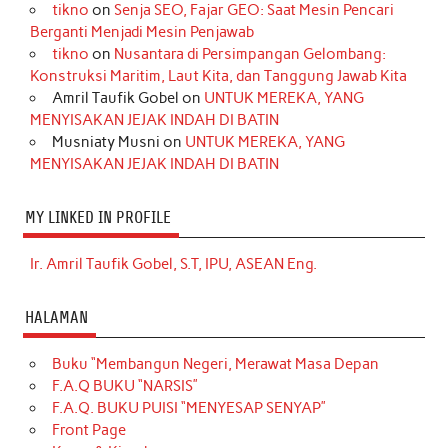
tikno
on
Senja SEO, Fajar GEO: Saat Mesin Pencari
Berganti Menjadi Mesin Penjawab
tikno
on
Nusantara di Persimpangan Gelombang:
Konstruksi Maritim, Laut Kita, dan Tanggung Jawab Kita
Amril Taufik Gobel
on
UNTUK MEREKA, YANG
MENYISAKAN JEJAK INDAH DI BATIN
Musniaty Musni
on
UNTUK MEREKA, YANG
MENYISAKAN JEJAK INDAH DI BATIN
MY LINKED IN PROFILE
Ir. Amril Taufik Gobel, S.T, IPU, ASEAN Eng.
HALAMAN
Buku “Membangun Negeri, Merawat Masa Depan
F.A.Q BUKU “NARSIS”
F.A.Q. BUKU PUISI “MENYESAP SENYAP”
Front Page