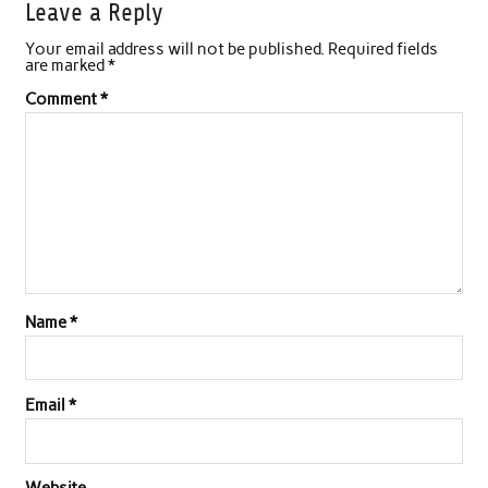
Leave a Reply
e
t
t
k
i
r
Your email address will not be published.
Required fields
b
t
s
e
l
e
are marked
*
o
e
A
d
Comment
*
o
r
p
I
k
p
n
Name
*
Email
*
Website