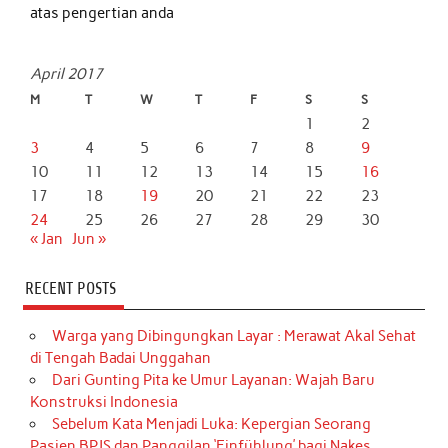
atas pengertian anda
April 2017
M
T
W
T
F
S
S
1
2
3
4
5
6
7
8
9
10
11
12
13
14
15
16
17
18
19
20
21
22
23
24
25
26
27
28
29
30
« Jan
Jun »
RECENT POSTS
Warga yang Dibingungkan Layar : Merawat Akal Sehat
di Tengah Badai Unggahan
Dari Gunting Pita ke Umur Layanan: Wajah Baru
Konstruksi Indonesia
Sebelum Kata Menjadi Luka: Kepergian Seorang
Pasien BPJS dan Panggilan ‘Einfühlung’ bagi Nakes