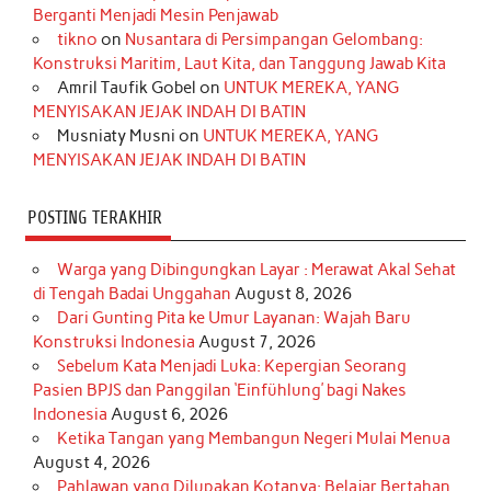
o
g
k
r
d
e
b
Berganti Menjadi Mesin Penjawab
o
r
e
I
r
e
tikno
on
Nusantara di Persimpangan Gelombang:
Konstruksi Maritim, Laut Kita, dan Tanggung Jawab Kita
k
a
s
n
Amril Taufik Gobel
on
UNTUK MEREKA, YANG
m
t
MENYISAKAN JEJAK INDAH DI BATIN
Musniaty Musni
on
UNTUK MEREKA, YANG
MENYISAKAN JEJAK INDAH DI BATIN
POSTING TERAKHIR
Warga yang Dibingungkan Layar : Merawat Akal Sehat
di Tengah Badai Unggahan
August 8, 2026
Dari Gunting Pita ke Umur Layanan: Wajah Baru
Konstruksi Indonesia
August 7, 2026
Sebelum Kata Menjadi Luka: Kepergian Seorang
Pasien BPJS dan Panggilan ‘Einfühlung’ bagi Nakes
Indonesia
August 6, 2026
Ketika Tangan yang Membangun Negeri Mulai Menua
August 4, 2026
Pahlawan yang Dilupakan Kotanya: Belajar Bertahan