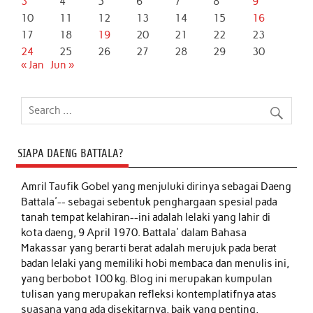
3
4
5
6
7
8
9
10
11
12
13
14
15
16
17
18
19
20
21
22
23
24
25
26
27
28
29
30
« Jan
Jun »
SIAPA DAENG BATTALA?
Amril Taufik Gobel
yang menjuluki dirinya sebagai Daeng
Battala'-- sebagai sebentuk penghargaan spesial pada
tanah tempat kelahiran--ini adalah lelaki yang lahir di
kota daeng, 9 April 1970. Battala' dalam Bahasa
Makassar yang berarti berat adalah merujuk pada berat
badan lelaki yang memiliki hobi membaca dan menulis ini,
yang berbobot 100 kg. Blog ini merupakan kumpulan
tulisan yang merupakan refleksi kontemplatifnya atas
suasana yang ada disekitarnya, baik yang penting,