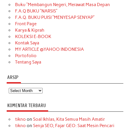
Buku “Membangun Negeri, Merawat Masa Depan
b
a
o
e
e
t
u
F.A.Q BUKU “NARSIS”
o
g
k
r
d
e
b
F.A.Q. BUKU PUISI “MENYESAP SENYAP”
o
r
e
I
r
e
Front Page
Karya & Kiprah
k
a
s
n
KOLEKSI E-BOOK
m
t
Kontak Saya
MY ARTICLE @YAHOO INDONESIA
Portofolio
Tentang Saya
ARSIP
Arsip
KOMENTAR TERBARU
tikno
on
Soal Ikhlas, Kita Semua Masih Amatir
tikno
on
Senja SEO, Fajar GEO: Saat Mesin Pencari