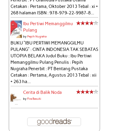
Penerbit : PT Gramedia Pustaka Utama
Cetakan : Pertama, Oktober 2013 Tebal : xi +
268 halaman ISBN : 978-979-22-9987-8...
Ibu Pertiwi Memanggilmu
Pulang
by
Pepih Nugraha
BUKU “IBU PERTIWI MEMANGGILMU
PULANG” : CINTA INDONESIA TAK SEBATAS
UTOPIA BELAKA Judul Buku : Ibu Pertiwi
Memanggilmu Pulang Penulis : Pepih
Nugraha Penerbit : PT Bentang Pustaka
Cetakan : Pertama, Agustus 2013 Tebal : xii
+ 263 ha...
Cerita di Balik Noda
by
Fira Basuki