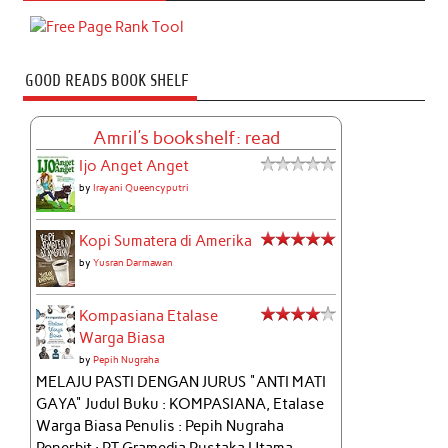
GOOD READS BOOK SHELF
Amril's bookshelf: read
Ijo Anget Anget
by
Irayani Queencyputri
Kopi Sumatera di Amerika
by
Yusran Darmawan
Kompasiana Etalase
Warga Biasa
by
Pepih Nugraha
MELAJU PASTI DENGAN JURUS "ANTI MATI
GAYA" Judul Buku : KOMPASIANA, Etalase
Warga Biasa Penulis : Pepih Nugraha