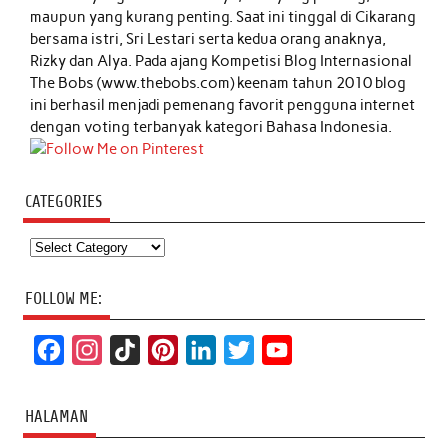
maupun yang kurang penting. Saat ini tinggal di Cikarang
bersama istri, Sri Lestari serta kedua orang anaknya,
Rizky dan Alya. Pada ajang Kompetisi Blog Internasional
The Bobs (www.thebobs.com) keenam tahun 2010 blog
ini berhasil menjadi pemenang favorit pengguna internet
dengan voting terbanyak kategori Bahasa Indonesia.
CATEGORIES
Categories
FOLLOW ME:
F
I
T
P
L
T
Y
a
n
i
i
i
w
o
c
s
k
n
n
i
u
HALAMAN
e
t
T
t
k
t
T