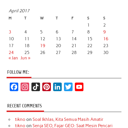
April 2017
M
T
W
T
F
S
S
1
2
3
4
5
6
7
8
9
10
11
12
13
14
15
16
17
18
19
20
21
22
23
24
25
26
27
28
29
30
« Jan
Jun »
FOLLOW ME:
F
I
T
P
L
T
Y
a
n
i
i
i
w
o
c
s
k
n
n
i
u
RECENT COMMENTS
e
t
T
t
k
t
T
tikno
on
Soal Ikhlas, Kita Semua Masih Amatir
b
a
o
e
e
t
u
tikno
on
Senja SEO, Fajar GEO: Saat Mesin Pencari