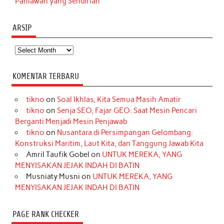
Pahlawan yang Sendirian
ARSIP
Arsip
KOMENTAR TERBARU
tikno
on
Soal Ikhlas, Kita Semua Masih Amatir
tikno
on
Senja SEO, Fajar GEO: Saat Mesin Pencari
Berganti Menjadi Mesin Penjawab
tikno
on
Nusantara di Persimpangan Gelombang:
Konstruksi Maritim, Laut Kita, dan Tanggung Jawab Kita
Amril Taufik Gobel
on
UNTUK MEREKA, YANG
MENYISAKAN JEJAK INDAH DI BATIN
Musniaty Musni
on
UNTUK MEREKA, YANG
MENYISAKAN JEJAK INDAH DI BATIN
PAGE RANK CHECKER