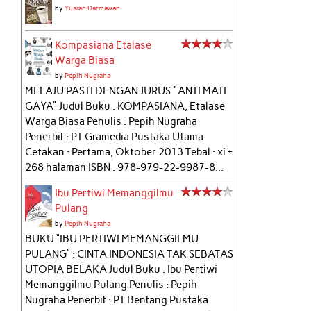
by
Yusran Darmawan
Kompasiana Etalase
Warga Biasa
by
Pepih Nugraha
MELAJU PASTI DENGAN JURUS "ANTI MATI
GAYA" Judul Buku : KOMPASIANA, Etalase
Warga Biasa Penulis : Pepih Nugraha
Penerbit : PT Gramedia Pustaka Utama
Cetakan : Pertama, Oktober 2013 Tebal : xi +
268 halaman ISBN : 978-979-22-9987-8...
Ibu Pertiwi Memanggilmu
Pulang
by
Pepih Nugraha
BUKU “IBU PERTIWI MEMANGGILMU
PULANG” : CINTA INDONESIA TAK SEBATAS
UTOPIA BELAKA Judul Buku : Ibu Pertiwi
Memanggilmu Pulang Penulis : Pepih
Nugraha Penerbit : PT Bentang Pustaka