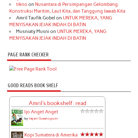
tikno
on
Nusantara di Persimpangan Gelombang:
Konstruksi Maritim, Laut Kita, dan Tanggung Jawab Kita
Amril Taufik Gobel
on
UNTUK MEREKA, YANG
MENYISAKAN JEJAK INDAH DI BATIN
Musniaty Musni
on
UNTUK MEREKA, YANG
MENYISAKAN JEJAK INDAH DI BATIN
PAGE RANK CHECKER
GOOD READS BOOK SHELF
Amril's bookshelf: read
Ijo Anget Anget
by
Irayani Queencyputri
Kopi Sumatera di Amerika