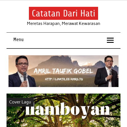
Skip
to
content
Catatan Dari Hati
Meretas Harapan, Merawat Kewarasan
Menu
Cover Lagu