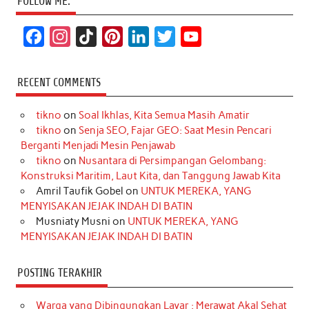
FOLLOW ME:
F
I
T
P
L
T
Y
a
n
i
i
i
w
o
c
s
k
n
n
i
u
RECENT COMMENTS
e
t
T
t
k
t
T
tikno
on
Soal Ikhlas, Kita Semua Masih Amatir
b
a
o
e
e
t
u
tikno
on
Senja SEO, Fajar GEO: Saat Mesin Pencari
o
g
k
r
d
e
b
Berganti Menjadi Mesin Penjawab
o
r
e
I
r
e
tikno
on
Nusantara di Persimpangan Gelombang:
Konstruksi Maritim, Laut Kita, dan Tanggung Jawab Kita
k
a
s
n
Amril Taufik Gobel
on
UNTUK MEREKA, YANG
m
t
MENYISAKAN JEJAK INDAH DI BATIN
Musniaty Musni
on
UNTUK MEREKA, YANG
MENYISAKAN JEJAK INDAH DI BATIN
POSTING TERAKHIR
Warga yang Dibingungkan Layar : Merawat Akal Sehat