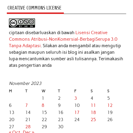
CREATIVE COMMONS LICENSE
ciptaan disebarluaskan di bawah
Lisensi Creative
Commons Atribusi-NonKomersial-BerbagiSerupa 3.0
Tanpa Adaptasi
. Silakan anda mengambil atau mengutip
sebagian maupun seluruh isi blog ini asalkan jangan
lupa mencantumkan sumber asli tulisannya. Terimakasih
atas pengertian anda
November 2023
M
T
W
T
F
S
S
1
2
3
4
5
6
7
8
9
10
11
12
13
14
15
16
17
18
19
20
21
22
23
24
25
26
27
28
29
30
« Oct
Dec »