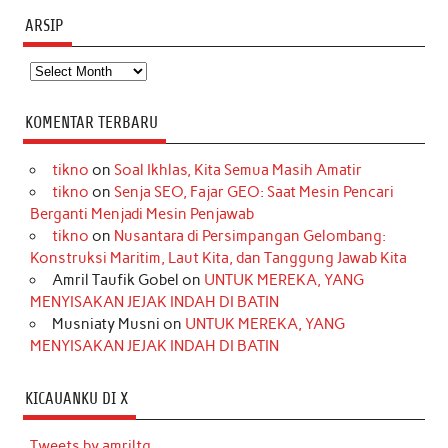
ARSIP
Arsip
KOMENTAR TERBARU
tikno
on
Soal Ikhlas, Kita Semua Masih Amatir
tikno
on
Senja SEO, Fajar GEO: Saat Mesin Pencari
Berganti Menjadi Mesin Penjawab
tikno
on
Nusantara di Persimpangan Gelombang:
Konstruksi Maritim, Laut Kita, dan Tanggung Jawab Kita
Amril Taufik Gobel
on
UNTUK MEREKA, YANG
MENYISAKAN JEJAK INDAH DI BATIN
Musniaty Musni
on
UNTUK MEREKA, YANG
MENYISAKAN JEJAK INDAH DI BATIN
KICAUANKU DI X
Tweets by amriltg