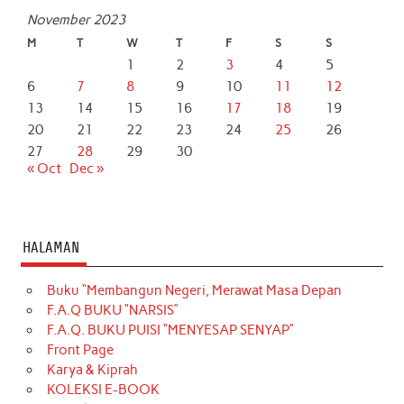
November 2023
M
T
W
T
F
S
S
1
2
3
4
5
6
7
8
9
10
11
12
13
14
15
16
17
18
19
20
21
22
23
24
25
26
27
28
29
30
« Oct
Dec »
HALAMAN
Buku “Membangun Negeri, Merawat Masa Depan
F.A.Q BUKU “NARSIS”
F.A.Q. BUKU PUISI “MENYESAP SENYAP”
Front Page
Karya & Kiprah
KOLEKSI E-BOOK