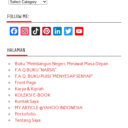
Categories
FOLLOW ME:
F
I
T
P
L
T
Y
a
n
i
i
i
w
o
c
s
k
n
n
i
u
HALAMAN
e
t
T
t
k
t
T
Buku “Membangun Negeri, Merawat Masa Depan
b
a
o
e
e
t
u
F.A.Q BUKU “NARSIS”
o
g
k
r
d
e
b
F.A.Q. BUKU PUISI “MENYESAP SENYAP”
o
r
e
I
r
e
Front Page
Karya & Kiprah
k
a
s
n
KOLEKSI E-BOOK
m
t
Kontak Saya
MY ARTICLE @YAHOO INDONESIA
Portofolio
Tentang Saya