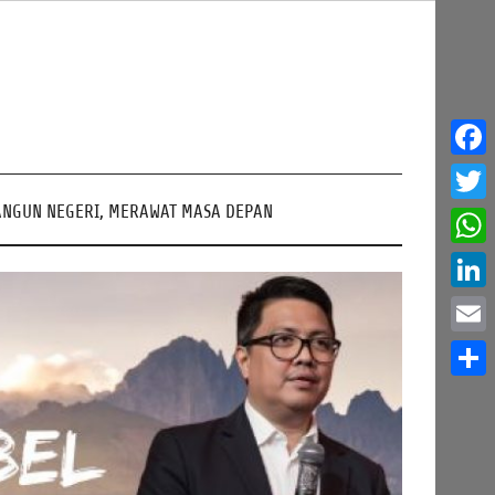
Face
NGUN NEGERI, MERAWAT MASA DEPAN
Twitt
What
Linke
Email
Share