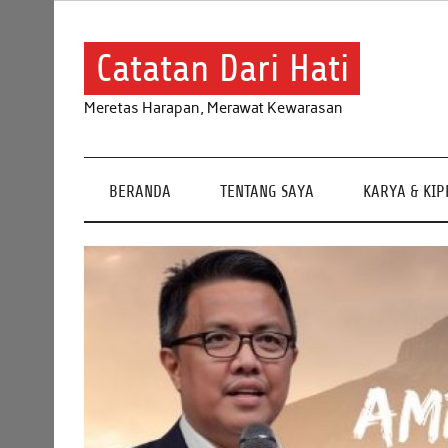
Skip
to
content
Catatan Dari Hati
Meretas Harapan, Merawat Kewarasan
BERANDA
TENTANG SAYA
KARYA & KI