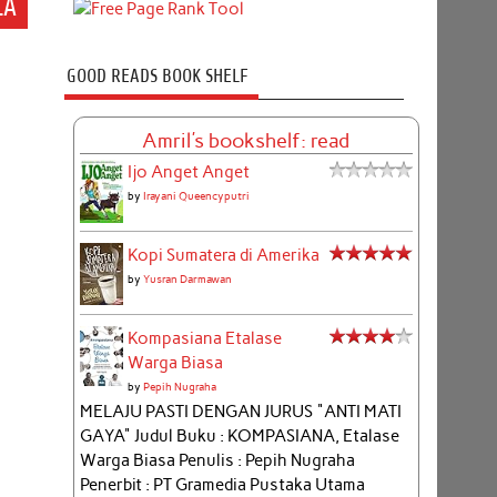
LA
GOOD READS BOOK SHELF
Amril's bookshelf: read
Ijo Anget Anget
by
Irayani Queencyputri
Kopi Sumatera di Amerika
by
Yusran Darmawan
Kompasiana Etalase
Warga Biasa
by
Pepih Nugraha
MELAJU PASTI DENGAN JURUS "ANTI MATI
GAYA" Judul Buku : KOMPASIANA, Etalase
Warga Biasa Penulis : Pepih Nugraha
Penerbit : PT Gramedia Pustaka Utama