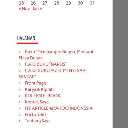
25
26
27
28
29
30
31
« Nov
Jan »
HALAMAN
Buku “Membangun Negeri, Merawat
Masa Depan
F.A.Q BUKU “NARSIS”
F.A.Q. BUKU PUISI “MENYESAP
SENYAP”
Front Page
Karya & Kiprah
KOLEKSI E-BOOK
Kontak Saya
MY ARTICLE @YAHOO INDONESIA
Portofolio
Tentang Saya