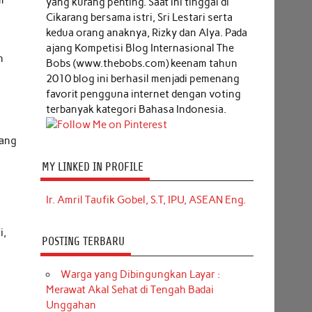
m
yang kurang penting. Saat ini tinggal di
Cikarang bersama istri, Sri Lestari serta
kedua orang anaknya, Rizky dan Alya. Pada
ajang Kompetisi Blog Internasional The
n
Bobs (www.thebobs.com) keenam tahun
2010 blog ini berhasil menjadi pemenang
favorit pengguna internet dengan voting
g
terbanyak kategori Bahasa Indonesia.
yang
MY LINKED IN PROFILE
Ir. Amril Taufik Gobel, S.T, IPU, ASEAN Eng.
i,
POSTING TERBARU
Warga yang Dibingungkan Layar :
Merawat Akal Sehat di Tengah Badai
Unggahan