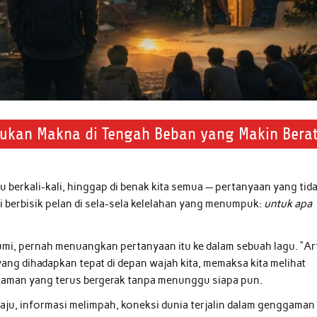
mukan Makna di Tengah Beban yang Makin Bera
 berkali-kali, hinggap di benak kita semua — pertanyaan yang tid
i berbisik pelan di sela-sela kelelahan yang menumpuk:
untuk apa
mi, pernah menuangkan pertanyaan itu ke dalam sebuah lagu. “Ar
ang dihadapkan tepat di depan wajah kita, memaksa kita melihat
di zaman yang terus bergerak tanpa menunggu siapa pun.
maju, informasi melimpah, koneksi dunia terjalin dalam genggaman