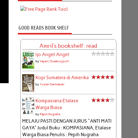
GOOD READS BOOK SHELF
Amril's bookshelf: read
Ijo Anget Anget
by
Irayani Queencyputri
Kopi Sumatera di Amerika
by
Yusran Darmawan
Kompasiana Etalase
Warga Biasa
by
Pepih Nugraha
MELAJU PASTI DENGAN JURUS "ANTI MATI
GAYA" Judul Buku : KOMPASIANA, Etalase
Warga Biasa Penulis : Pepih Nugraha