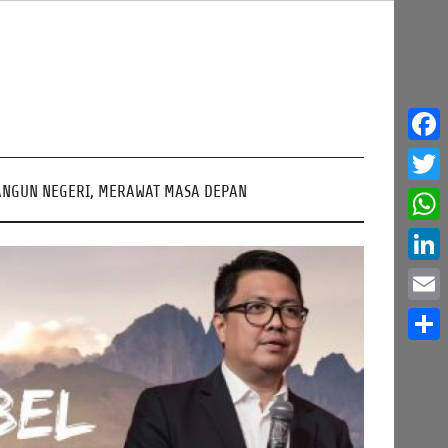
Face
NGUN NEGERI, MERAWAT MASA DEPAN
Twitt
What
Linke
Email
Share