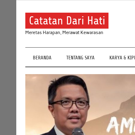
Skip
to
content
Catatan Dari Hati
Meretas Harapan, Merawat Kewarasan
BERANDA
TENTANG SAYA
KARYA & KI