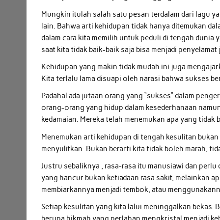
Mungkin itulah salah satu pesan terdalam dari lagu ya
lain. Bahwa arti kehidupan tidak hanya ditemukan dala
dalam cara kita memilih untuk peduli di tengah dunia
saat kita tidak baik-baik saja bisa menjadi penyelamat 
Kehidupan yang makin tidak mudah ini juga mengajark
Kita terlalu lama disuapi oleh narasi bahwa sukses bera
Padahal ada jutaan orang yang “sukses” dalam penge
orang-orang yang hidup dalam kesederhanaan namun 
kedamaian. Mereka telah menemukan apa yang tidak b
Menemukan arti kehidupan di tengah kesulitan bukan 
menyulitkan. Bukan berarti kita tidak boleh marah, tid
Justru sebaliknya , rasa-rasa itu manusiawi dan per
yang hancur bukan ketiadaan rasa sakit, melainkan ap
membiarkannya menjadi tembok, atau menggunakann
Setiap kesulitan yang kita lalui meninggalkan bekas. 
berupa hikmah yang perlahan mengkristal menjadi ke