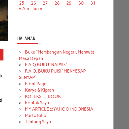
25
26
27
28
29
30
31
« Apr
Jun »
HALAMAN
Buku “Membangun Negeri, Merawat
t
Masa Depan
F.A.Q BUKU “NARSIS”
F.A.Q. BUKU PUISI “MENYESAP
ak
SENYAP”
Front Page
Karya & Kiprah
KOLEKSI E-BOOK
ti
Kontak Saya
MY ARTICLE @YAHOO INDONESIA
Portofolio
Tentang Saya