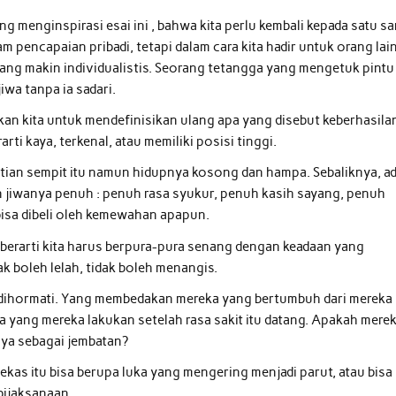
ng menginspirasi esai ini , bahwa kita perlu kembali kepada satu s
m pencapaian pribadi, tetapi dalam cara kita hadir untuk orang lain
 yang makin individualistis. Seorang tetangga yang mengetuk pintu
jiwa tanpa ia sadari.
an kita untuk mendefinisikan ulang apa yang disebut keberhasila
rti kaya, terkenal, atau memiliki posisi tinggi.
rtian sempit itu namun hidupnya kosong dan hampa. Sebaliknya, a
jiwanya penuh : penuh rasa syukur, penuh kasih sayang, penuh
isa dibeli oleh kemewahan apapun.
berarti kita harus berpura-pura senang dengan keadaan yang
ak boleh lelah, tidak boleh menangis.
lu dihormati. Yang membedakan mereka yang bertumbuh dari mereka
a yang mereka lakukan setelah rasa sakit itu datang. Apakah mere
ya sebagai jembatan?
Bekas itu bisa berupa luka yang mengering menjadi parut, atau bisa
bijaksanaan.