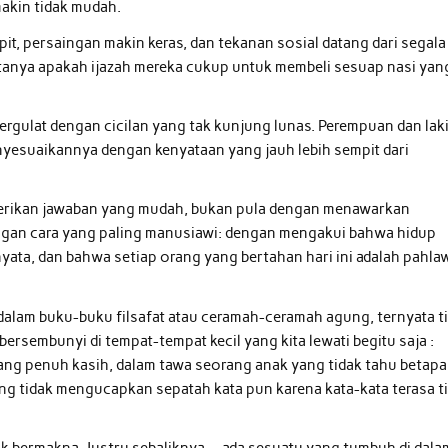
akin tidak mudah.
t, persaingan makin keras, dan tekanan sosial datang dari segala
-tanya apakah ijazah mereka cukup untuk membeli sesuap nasi yan
rgulat dengan cicilan yang tak kunjung lunas. Perempuan dan lak
nyesuaikannya dengan kenyataan yang jauh lebih sempit dari
mberikan jawaban yang mudah, bukan pula dengan menawarkan
ngan cara yang paling manusiawi: dengan mengakui bahwa hidup
ata, dan bahwa setiap orang yang bertahan hari ini adalah pahla
dalam buku-buku filsafat atau ceramah-ceramah agung, ternyata t
bersembunyi di tempat-tempat kecil yang kita lewati begitu saja :
ang penuh kasih, dalam tawa seorang anak yang tidak tahu betapa
yang tidak mengucapkan sepatah kata pun karena kata-kata terasa t