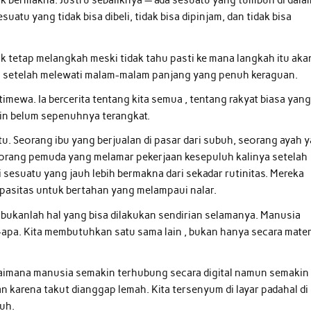
ak bermakna. Justru sebaliknya — ada sesuatu yang tumbuh di dala
uatu yang tidak bisa dibeli, tidak bisa dipinjam, dan tidak bisa
uk tetap melangkah meski tidak tahu pasti ke mana langkah itu aka
g setelah melewati malam-malam panjang yang penuh keraguan.
imewa. Ia bercerita tentang kita semua , tentang rakyat biasa yan
rin belum sepenuhnya terangkat.
u. Seorang ibu yang berjualan di pasar dari subuh, seorang ayah 
orang pemuda yang melamar pekerjaan kesepuluh kalinya setelah
sesuatu yang jauh lebih bermakna dari sekadar rutinitas. Mereka
asitas untuk bertahan yang melampaui nalar.
an bukanlah hal yang bisa dilakukan sendirian selamanya. Manusia
-apa. Kita membutuhkan satu sama lain , bukan hanya secara mater
gaimana manusia semakin terhubung secara digital namun semakin
 karena takut dianggap lemah. Kita tersenyum di layar padahal di
tuh.