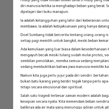
Hidup yang tidak mudah bukan berarti hidup yang tid
diri manusia ketika ia menghadapi beban yang berat. Ses
dipelajari dari buku manapun.
Ia adalah ketangguhan yang lahir dari keberanian unt
membawa. Ia adalah kebijaksanaan yang hanya datan
Doel Sumbang tidak bercerita tentang orang-orang ist
setiap pagi memilih untuk bangkit, meski beban kema
Ada kemuliaan yang luar biasa dalam kesederhanaan it
mengayuh becak meski tulang sudah mulai protes, se
sembilan penolakan , mereka semua sedang menjalani 
sedang membuktikan bahwa jiwa manusia memiliki kap
Namun kita juga perlu jujur pada diri sendiri: bertah
bukan batu karang yang berdiri tegak tanpa perlu apa
tetapi secara emosional dan spiritual.
Salah satu tragedi terbesar zaman modern adalah ba
kesepian secara nyata. Kita memendam beban sendirian
baliknya ada air mata yang menunggu giliran untuk ja