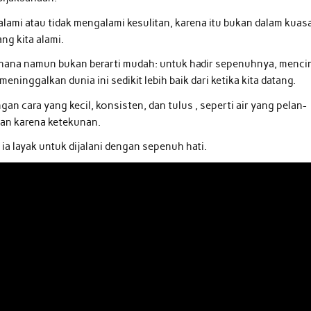
alami atau tidak mengalami kesulitan, karena itu bukan dalam kuas
ng kita alami.
rhana namun bukan berarti mudah: untuk hadir sepenuhnya, mencin
inggalkan dunia ini sedikit lebih baik dari ketika kita datang.
an cara yang kecil, konsisten, dan tulus , seperti air yang pelan-
kan karena ketekunan.
ia layak untuk dijalani dengan sepenuh hati.