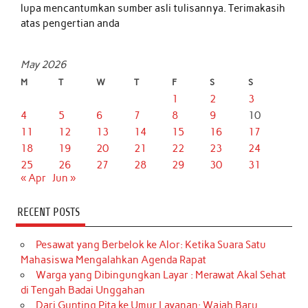
lupa mencantumkan sumber asli tulisannya. Terimakasih
atas pengertian anda
May 2026
M
T
W
T
F
S
S
1
2
3
4
5
6
7
8
9
10
11
12
13
14
15
16
17
18
19
20
21
22
23
24
25
26
27
28
29
30
31
« Apr
Jun »
RECENT POSTS
Pesawat yang Berbelok ke Alor: Ketika Suara Satu
Mahasiswa Mengalahkan Agenda Rapat
Warga yang Dibingungkan Layar : Merawat Akal Sehat
di Tengah Badai Unggahan
Dari Gunting Pita ke Umur Layanan: Wajah Baru