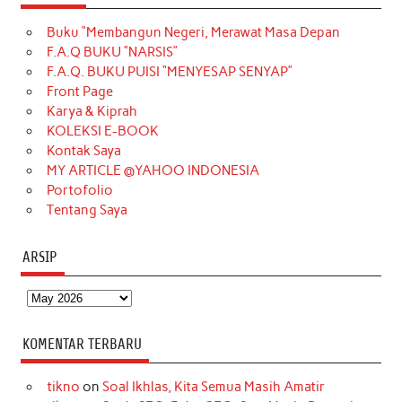
e
t
T
t
k
t
T
Buku “Membangun Negeri, Merawat Masa Depan
b
a
o
e
e
t
u
F.A.Q BUKU “NARSIS”
o
g
k
r
d
e
b
F.A.Q. BUKU PUISI “MENYESAP SENYAP”
o
r
e
I
r
e
Front Page
Karya & Kiprah
k
a
s
n
KOLEKSI E-BOOK
m
t
Kontak Saya
MY ARTICLE @YAHOO INDONESIA
Portofolio
Tentang Saya
ARSIP
Arsip
KOMENTAR TERBARU
tikno
on
Soal Ikhlas, Kita Semua Masih Amatir