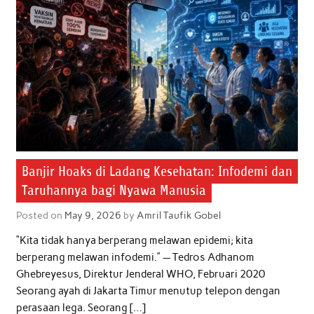
Banjir Hoaks di Ladang Kesehatan: Infodemi dan
Taruhannya bagi Nyawa Manusia
Posted on
May 9, 2026
by
Amril Taufik Gobel
“Kita tidak hanya berperang melawan epidemi; kita
berperang melawan infodemi.” — Tedros Adhanom
Ghebreyesus, Direktur Jenderal WHO, Februari 2020
Seorang ayah di Jakarta Timur menutup telepon dengan
perasaan lega. Seorang […]