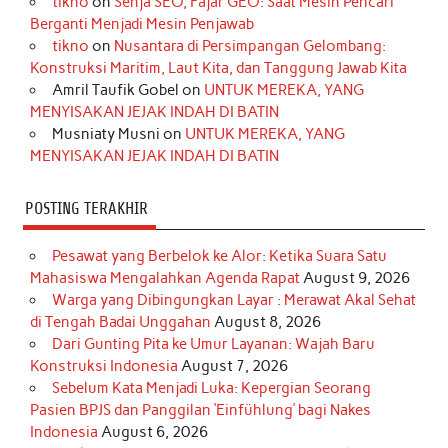
tikno
on
Senja SEO, Fajar GEO: Saat Mesin Pencari
o
g
k
r
d
e
b
Berganti Menjadi Mesin Penjawab
o
r
e
I
r
e
tikno
on
Nusantara di Persimpangan Gelombang:
Konstruksi Maritim, Laut Kita, dan Tanggung Jawab Kita
k
a
s
n
Amril Taufik Gobel
on
UNTUK MEREKA, YANG
m
t
MENYISAKAN JEJAK INDAH DI BATIN
Musniaty Musni
on
UNTUK MEREKA, YANG
MENYISAKAN JEJAK INDAH DI BATIN
POSTING TERAKHIR
Pesawat yang Berbelok ke Alor: Ketika Suara Satu
Mahasiswa Mengalahkan Agenda Rapat
August 9, 2026
Warga yang Dibingungkan Layar : Merawat Akal Sehat
di Tengah Badai Unggahan
August 8, 2026
Dari Gunting Pita ke Umur Layanan: Wajah Baru
Konstruksi Indonesia
August 7, 2026
Sebelum Kata Menjadi Luka: Kepergian Seorang
Pasien BPJS dan Panggilan ‘Einfühlung’ bagi Nakes
Indonesia
August 6, 2026