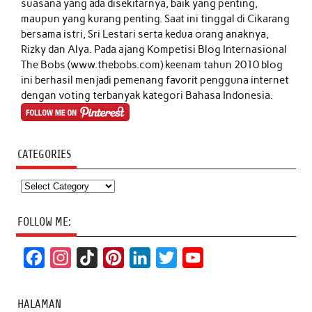
suasana yang ada disekitarnya, baik yang penting,
maupun yang kurang penting. Saat ini tinggal di Cikarang
bersama istri, Sri Lestari serta kedua orang anaknya,
Rizky dan Alya. Pada ajang Kompetisi Blog Internasional
The Bobs (www.thebobs.com) keenam tahun 2010 blog
ini berhasil menjadi pemenang favorit pengguna internet
dengan voting terbanyak kategori Bahasa Indonesia.
CATEGORIES
Categories
FOLLOW ME:
F
I
T
P
L
T
Y
a
n
i
i
i
w
o
c
s
k
n
n
i
u
HALAMAN