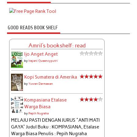
GOOD READS BOOK SHELF
Amril's bookshelf: read
Ijo Anget Anget
by
Irayani Queencyputri
Kopi Sumatera di Amerika
by
Yusran Darmawan
Kompasiana Etalase
Warga Biasa
by
Pepih Nugraha
MELAJU PASTI DENGAN JURUS "ANTI MATI
GAYA" Judul Buku : KOMPASIANA, Etalase
Warga Biasa Penulis : Pepih Nugraha