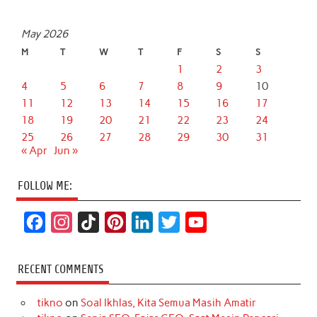
May 2026
M
T
W
T
F
S
S
1
2
3
4
5
6
7
8
9
10
11
12
13
14
15
16
17
18
19
20
21
22
23
24
25
26
27
28
29
30
31
« Apr
Jun »
FOLLOW ME:
F
I
T
P
L
T
Y
a
n
i
i
i
w
o
c
s
k
n
n
i
u
RECENT COMMENTS
e
t
T
t
k
t
T
tikno
on
Soal Ikhlas, Kita Semua Masih Amatir
b
a
o
e
e
t
u