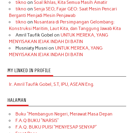
tikno
on
Soal Ikhlas, Kita Semua Masih Amatir
tikno
on
Senja SEO, Fajar GEO: Saat Mesin Pencari
Berganti Menjadi Mesin Penjawab
tikno
on
Nusantara di Persimpangan Gelombang:
Konstruksi Maritim, Laut Kita, dan Tanggung Jawab Kita
Amril Taufik Gobel
on
UNTUK MEREKA, YANG
MENYISAKAN JEJAK INDAH DI BATIN
Musniaty Musni
on
UNTUK MEREKA, YANG
MENYISAKAN JEJAK INDAH DI BATIN
MY LINKED IN PROFILE
Ir. Amril Taufik Gobel, S.T, IPU, ASEAN Eng.
HALAMAN
Buku “Membangun Negeri, Merawat Masa Depan
F.A.Q BUKU “NARSIS”
F.A.Q. BUKU PUISI “MENYESAP SENYAP”