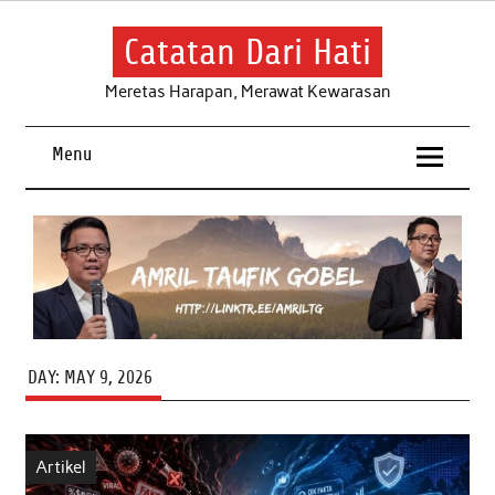
Skip
to
content
Catatan Dari Hati
Meretas Harapan, Merawat Kewarasan
Menu
DAY:
MAY 9, 2026
Artikel