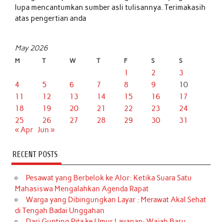
lupa mencantumkan sumber asli tulisannya. Terimakasih
atas pengertian anda
May 2026
M
T
W
T
F
S
S
1
2
3
4
5
6
7
8
9
10
11
12
13
14
15
16
17
18
19
20
21
22
23
24
25
26
27
28
29
30
31
« Apr
Jun »
RECENT POSTS
Pesawat yang Berbelok ke Alor: Ketika Suara Satu
Mahasiswa Mengalahkan Agenda Rapat
Warga yang Dibingungkan Layar : Merawat Akal Sehat
di Tengah Badai Unggahan
Dari Gunting Pita ke Umur Layanan: Wajah Baru