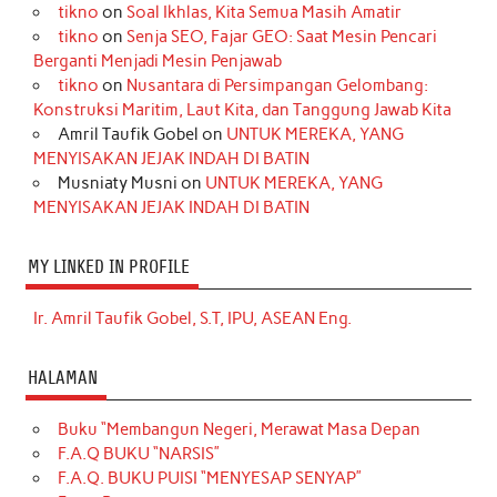
tikno
on
Soal Ikhlas, Kita Semua Masih Amatir
tikno
on
Senja SEO, Fajar GEO: Saat Mesin Pencari
Berganti Menjadi Mesin Penjawab
tikno
on
Nusantara di Persimpangan Gelombang:
Konstruksi Maritim, Laut Kita, dan Tanggung Jawab Kita
Amril Taufik Gobel
on
UNTUK MEREKA, YANG
MENYISAKAN JEJAK INDAH DI BATIN
Musniaty Musni
on
UNTUK MEREKA, YANG
MENYISAKAN JEJAK INDAH DI BATIN
MY LINKED IN PROFILE
Ir. Amril Taufik Gobel, S.T, IPU, ASEAN Eng.
HALAMAN
Buku “Membangun Negeri, Merawat Masa Depan
F.A.Q BUKU “NARSIS”
F.A.Q. BUKU PUISI “MENYESAP SENYAP”