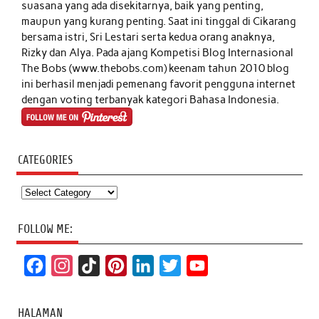
suasana yang ada disekitarnya, baik yang penting,
maupun yang kurang penting. Saat ini tinggal di Cikarang
bersama istri, Sri Lestari serta kedua orang anaknya,
Rizky dan Alya. Pada ajang Kompetisi Blog Internasional
The Bobs (www.thebobs.com) keenam tahun 2010 blog
ini berhasil menjadi pemenang favorit pengguna internet
dengan voting terbanyak kategori Bahasa Indonesia.
CATEGORIES
Categories
FOLLOW ME:
F
I
T
P
L
T
Y
a
n
i
i
i
w
o
c
s
k
n
n
i
u
HALAMAN