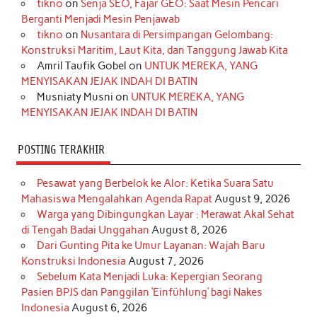
tikno
on
Senja SEO, Fajar GEO: Saat Mesin Pencari
o
g
k
r
d
e
b
Berganti Menjadi Mesin Penjawab
o
r
e
I
r
e
tikno
on
Nusantara di Persimpangan Gelombang:
Konstruksi Maritim, Laut Kita, dan Tanggung Jawab Kita
k
a
s
n
Amril Taufik Gobel
on
UNTUK MEREKA, YANG
m
t
MENYISAKAN JEJAK INDAH DI BATIN
Musniaty Musni
on
UNTUK MEREKA, YANG
MENYISAKAN JEJAK INDAH DI BATIN
POSTING TERAKHIR
Pesawat yang Berbelok ke Alor: Ketika Suara Satu
Mahasiswa Mengalahkan Agenda Rapat
August 9, 2026
Warga yang Dibingungkan Layar : Merawat Akal Sehat
di Tengah Badai Unggahan
August 8, 2026
Dari Gunting Pita ke Umur Layanan: Wajah Baru
Konstruksi Indonesia
August 7, 2026
Sebelum Kata Menjadi Luka: Kepergian Seorang
Pasien BPJS dan Panggilan ‘Einfühlung’ bagi Nakes
Indonesia
August 6, 2026