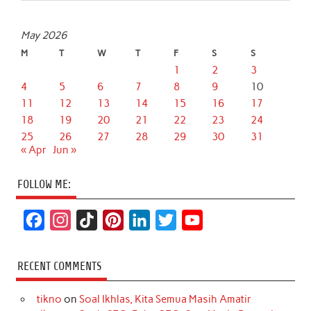
May 2026
M
T
W
T
F
S
S
1
2
3
4
5
6
7
8
9
10
11
12
13
14
15
16
17
18
19
20
21
22
23
24
25
26
27
28
29
30
31
« Apr
Jun »
FOLLOW ME:
F
I
T
P
L
T
Y
a
n
i
i
i
w
o
c
s
k
n
n
i
u
RECENT COMMENTS
e
t
T
t
k
t
T
tikno
on
Soal Ikhlas, Kita Semua Masih Amatir
b
a
o
e
e
t
u