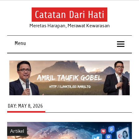
Skip
to
content
Catatan Dari Hati
Meretas Harapan, Merawat Kewarasan
Menu
DAY:
MAY 8, 2026
Artikel