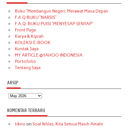
e
t
T
t
k
t
T
Buku “Membangun Negeri, Merawat Masa Depan
b
a
o
e
e
t
u
F.A.Q BUKU “NARSIS”
o
g
k
r
d
e
b
F.A.Q. BUKU PUISI “MENYESAP SENYAP”
o
r
e
I
r
e
Front Page
Karya & Kiprah
k
a
s
n
KOLEKSI E-BOOK
m
t
Kontak Saya
MY ARTICLE @YAHOO INDONESIA
Portofolio
Tentang Saya
ARSIP
Arsip
KOMENTAR TERBARU
tikno
on
Soal Ikhlas, Kita Semua Masih Amatir