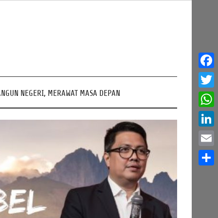
Face
NGUN NEGERI, MERAWAT MASA DEPAN
Twitt
What
Linke
Email
Share