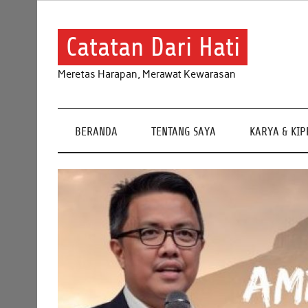
Skip
to
content
Catatan Dari Hati
Meretas Harapan, Merawat Kewarasan
BERANDA
TENTANG SAYA
KARYA & KI