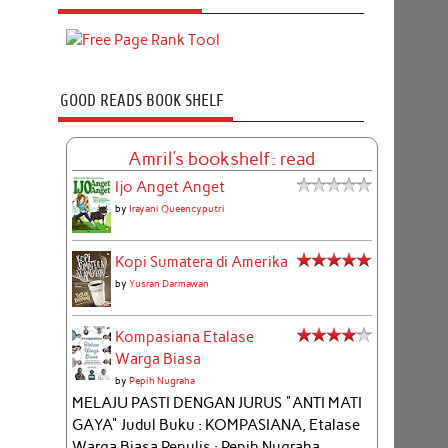
GOOD READS BOOK SHELF
Amril's bookshelf: read
Ijo Anget Anget
by
Irayani Queencyputri
Kopi Sumatera di Amerika
by
Yusran Darmawan
Kompasiana Etalase
Warga Biasa
by
Pepih Nugraha
MELAJU PASTI DENGAN JURUS "ANTI MATI
GAYA" Judul Buku : KOMPASIANA, Etalase
Warga Biasa Penulis : Pepih Nugraha