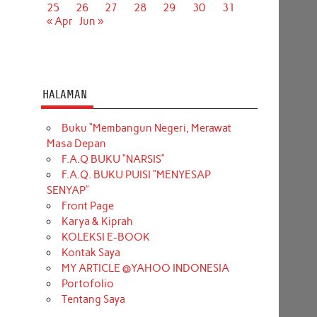
25
26
27
28
29
30
31
« Apr
Jun »
HALAMAN
Buku “Membangun Negeri, Merawat
Masa Depan
F.A.Q BUKU “NARSIS”
F.A.Q. BUKU PUISI “MENYESAP
SENYAP”
Front Page
Karya & Kiprah
KOLEKSI E-BOOK
Kontak Saya
MY ARTICLE @YAHOO INDONESIA
Portofolio
Tentang Saya