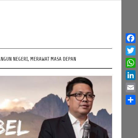
Face
NGUN NEGERI, MERAWAT MASA DEPAN
Twitt
What
Linke
Email
Share