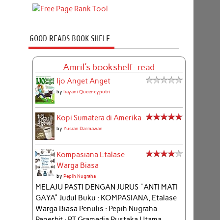
GOOD READS BOOK SHELF
Amril's bookshelf: read
Ijo Anget Anget
by
Irayani Queencyputri
Kopi Sumatera di Amerika
by
Yusran Darmawan
Kompasiana Etalase
Warga Biasa
by
Pepih Nugraha
MELAJU PASTI DENGAN JURUS "ANTI MATI
GAYA" Judul Buku : KOMPASIANA, Etalase
Warga Biasa Penulis : Pepih Nugraha
Penerbit : PT Gramedia Pustaka Utama