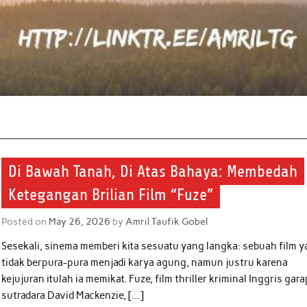
Di Bawah Tanah, Di Atas Bahaya: Membedah
Ketegangan Brilian Film “Fuze”
Posted on
May 26, 2026
by
Amril Taufik Gobel
Sesekali, sinema memberi kita sesuatu yang langka: sebuah film 
tidak berpura-pura menjadi karya agung, namun justru karena
kejujuran itulah ia memikat. Fuze, film thriller kriminal Inggris gar
sutradara David Mackenzie, […]