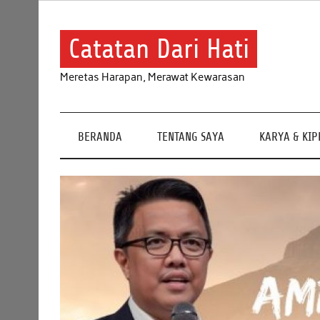
Skip
to
content
Catatan Dari Hati
Meretas Harapan, Merawat Kewarasan
BERANDA
TENTANG SAYA
KARYA & KI