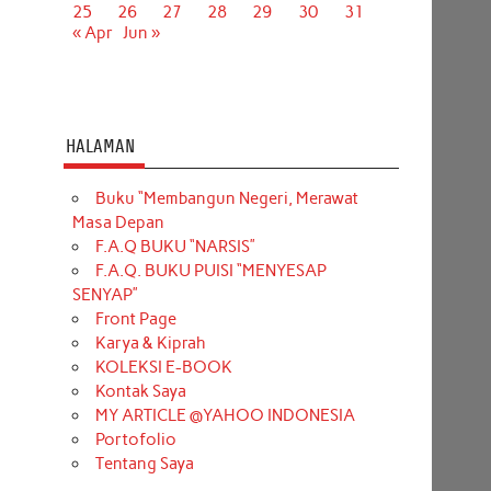
25
26
27
28
29
30
31
« Apr
Jun »
HALAMAN
Buku “Membangun Negeri, Merawat
Masa Depan
F.A.Q BUKU “NARSIS”
F.A.Q. BUKU PUISI “MENYESAP
SENYAP”
Front Page
Karya & Kiprah
KOLEKSI E-BOOK
Kontak Saya
MY ARTICLE @YAHOO INDONESIA
Portofolio
Tentang Saya