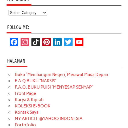
Categories
FOLLOW ME:
F
I
T
P
L
T
Y
a
n
i
i
i
w
o
c
s
k
n
n
i
u
HALAMAN
e
t
T
t
k
t
T
Buku “Membangun Negeri, Merawat Masa Depan
b
a
o
e
e
t
u
F.A.Q BUKU “NARSIS”
o
g
k
r
d
e
b
F.A.Q. BUKU PUISI “MENYESAP SENYAP”
o
r
e
I
r
e
Front Page
Karya & Kiprah
k
a
s
n
KOLEKSI E-BOOK
m
t
Kontak Saya
MY ARTICLE @YAHOO INDONESIA
Portofolio