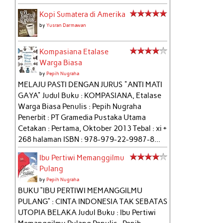
Kopi Sumatera di Amerika
by
Yusran Darmawan
Kompasiana Etalase
Warga Biasa
by
Pepih Nugraha
MELAJU PASTI DENGAN JURUS "ANTI MATI
GAYA" Judul Buku : KOMPASIANA, Etalase
Warga Biasa Penulis : Pepih Nugraha
Penerbit : PT Gramedia Pustaka Utama
Cetakan : Pertama, Oktober 2013 Tebal : xi +
268 halaman ISBN : 978-979-22-9987-8...
Ibu Pertiwi Memanggilmu
Pulang
by
Pepih Nugraha
BUKU “IBU PERTIWI MEMANGGILMU
PULANG” : CINTA INDONESIA TAK SEBATAS
UTOPIA BELAKA Judul Buku : Ibu Pertiwi