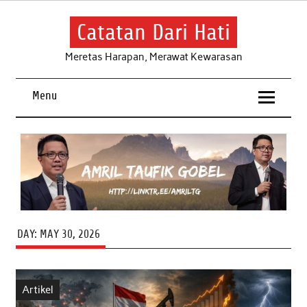
Skip
to
content
Catatan Dari Hati
Meretas Harapan, Merawat Kewarasan
Menu
DAY:
MAY 30, 2026
Artikel