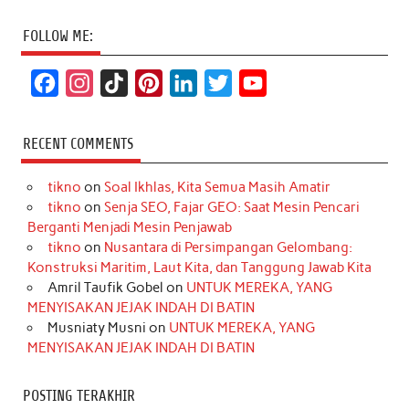
FOLLOW ME:
F
I
T
P
L
T
Y
a
n
i
i
i
w
o
c
s
k
n
n
i
u
RECENT COMMENTS
e
t
T
t
k
t
T
tikno
on
Soal Ikhlas, Kita Semua Masih Amatir
b
a
o
e
e
t
u
tikno
on
Senja SEO, Fajar GEO: Saat Mesin Pencari
o
g
k
r
d
e
b
Berganti Menjadi Mesin Penjawab
o
r
e
I
r
e
tikno
on
Nusantara di Persimpangan Gelombang:
Konstruksi Maritim, Laut Kita, dan Tanggung Jawab Kita
k
a
s
n
Amril Taufik Gobel
on
UNTUK MEREKA, YANG
m
t
MENYISAKAN JEJAK INDAH DI BATIN
Musniaty Musni
on
UNTUK MEREKA, YANG
MENYISAKAN JEJAK INDAH DI BATIN
POSTING TERAKHIR