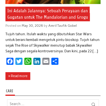
Ini Adalah Jalannya: Sebuah Perayaan dan
Gugatan untuk The Mandalorian and Grogu
Posted on
May 30, 2026
by
Amril Taufik Gobel
Tujuh tahun. Itulah waktu yang dibutuhkan Star Wars
untuk berani kembali mengetuk pintu bioskop. Tujuh tahun
sejak The Rise of Skywalker menutup babak Skywalker
Saga dengan segala kontroversinya. Dan kini, pada 22 […]
F
T
W
L
E
S
a
w
h
i
m
h
c
i
a
n
a
a
» Read more
e
t
t
k
i
r
b
t
s
e
l
e
CARI
o
e
A
d
o
r
p
I