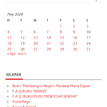
k
p
n
May 2026
M
T
W
T
F
S
S
1
2
3
4
5
6
7
8
9
10
11
12
13
14
15
16
17
18
19
20
21
22
23
24
25
26
27
28
29
30
31
« Apr
Jun »
HALAMAN
Buku “Membangun Negeri, Merawat Masa Depan
F.A.Q BUKU “NARSIS”
F.A.Q. BUKU PUISI “MENYESAP SENYAP”
Front Page