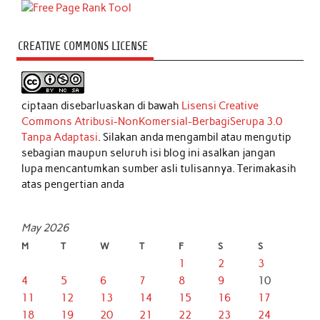
CREATIVE COMMONS LICENSE
ciptaan disebarluaskan di bawah
Lisensi Creative
Commons Atribusi-NonKomersial-BerbagiSerupa 3.0
Tanpa Adaptasi
. Silakan anda mengambil atau mengutip
sebagian maupun seluruh isi blog ini asalkan jangan
lupa mencantumkan sumber asli tulisannya. Terimakasih
atas pengertian anda
May 2026
M
T
W
T
F
S
S
1
2
3
4
5
6
7
8
9
10
11
12
13
14
15
16
17
18
19
20
21
22
23
24