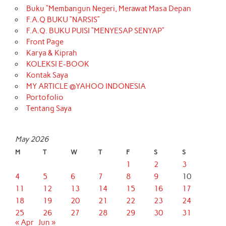
Buku “Membangun Negeri, Merawat Masa Depan
F.A.Q BUKU “NARSIS”
F.A.Q. BUKU PUISI “MENYESAP SENYAP”
Front Page
Karya & Kiprah
KOLEKSI E-BOOK
Kontak Saya
MY ARTICLE @YAHOO INDONESIA
Portofolio
Tentang Saya
May 2026
M
T
W
T
F
S
S
1
2
3
4
5
6
7
8
9
10
11
12
13
14
15
16
17
18
19
20
21
22
23
24
25
26
27
28
29
30
31
« Apr
Jun »