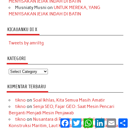
MENYISAKAN JEJAK INDAH DI BATIN
Musniaty Musni
on
UNTUK MEREKA, YANG
MENYISAKAN JEJAK INDAH DI BATIN
KICAUANKU DI X
Tweets by amriltg
KATEGORI
Kategori
KOMENTAR TERBARU
tikno
on
Soal Ikhlas, Kita Semua Masih Amatir
tikno
on
Senja SEO, Fajar GEO: Saat Mesin Pencari
Berganti Menjadi Mesin Penjawab
tikno
on
Nusantara di Persimpangan Gelombang:
Facebook
Twitter
WhatsApp
LinkedIn
Email
S
Konstruksi Maritim, Laut Kita, dan Tanggung Jawab Kita