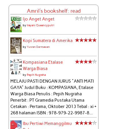
Amril's bookshelf: read
Ijo Anget Anget
by
Irayani Queencyputri
Kopi Sumatera di Amerika
by
Yusran Darmawan
Kompasiana Etalase
Warga Biasa
by
Pepih Nugraha
MELAJU PASTI DENGAN JURUS "ANTI MATI
GAYA" Judul Buku : KOMPASIANA, Etalase
Warga Biasa Penulis : Pepih Nugraha
Penerbit : PT Gramedia Pustaka Utama
Cetakan : Pertama, Oktober 2013 Tebal : xi +
268 halaman ISBN : 978-979-22-9987-8...
Ibu Pertiwi Memanggilmu