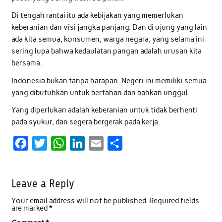
Di tengah rantai itu ada kebijakan yang memerlukan
keberanian dan visi jangka panjang. Dan di ujung yang lain
ada kita semua, konsumen, warga negara, yang selama ini
sering lupa bahwa kedaulatan pangan adalah urusan kita
bersama.
Indonesia bukan tanpa harapan. Negeri ini memiliki semua
yang dibutuhkan untuk bertahan dan bahkan unggul.
Yang diperlukan adalah keberanian untuk tidak berhenti
pada syukur, dan segera bergerak pada kerja.
F
T
W
L
E
S
a
w
h
i
m
h
c
i
a
n
a
a
Leave a Reply
e
t
t
k
i
r
Your email address will not be published.
Required fields
b
t
s
e
l
e
are marked
*
o
e
A
d