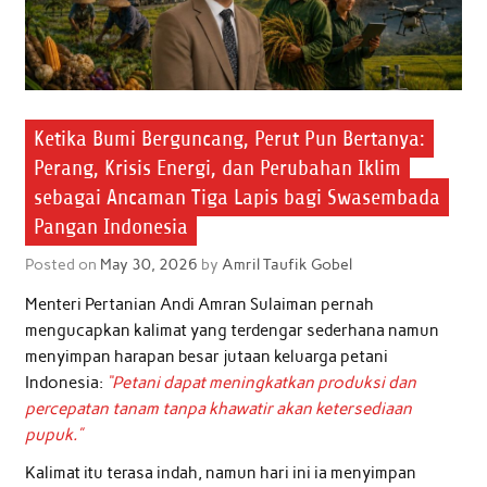
Ketika Bumi Berguncang, Perut Pun Bertanya:
Perang, Krisis Energi, dan Perubahan Iklim
sebagai Ancaman Tiga Lapis bagi Swasembada
Pangan Indonesia
Posted on
May 30, 2026
by
Amril Taufik Gobel
Menteri Pertanian Andi Amran Sulaiman pernah
mengucapkan kalimat yang terdengar sederhana namun
menyimpan harapan besar jutaan keluarga petani
Indonesia:
“Petani dapat meningkatkan produksi dan
percepatan tanam tanpa khawatir akan ketersediaan
pupuk.”
Kalimat itu terasa indah, namun hari ini ia menyimpan