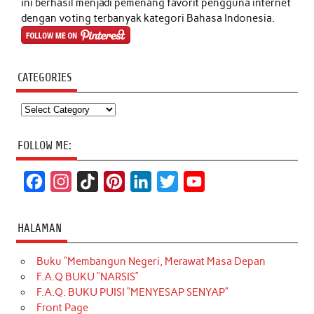
ini berhasil menjadi pemenang favorit pengguna internet
dengan voting terbanyak kategori Bahasa Indonesia.
CATEGORIES
Categories
FOLLOW ME:
F
I
T
P
L
T
Y
a
n
i
i
i
w
o
c
s
k
n
n
i
u
HALAMAN
e
t
T
t
k
t
T
Buku “Membangun Negeri, Merawat Masa Depan
b
a
o
e
e
t
u
F.A.Q BUKU “NARSIS”
o
g
k
r
d
e
b
F.A.Q. BUKU PUISI “MENYESAP SENYAP”
o
r
e
I
r
e
Front Page