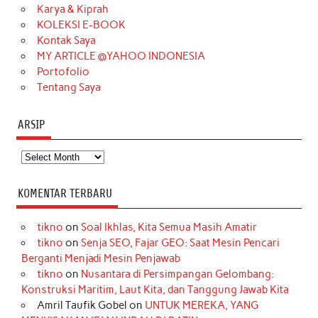
Karya & Kiprah
k
a
s
n
KOLEKSI E-BOOK
m
t
Kontak Saya
MY ARTICLE @YAHOO INDONESIA
Portofolio
Tentang Saya
ARSIP
Arsip
KOMENTAR TERBARU
tikno
on
Soal Ikhlas, Kita Semua Masih Amatir
tikno
on
Senja SEO, Fajar GEO: Saat Mesin Pencari
Berganti Menjadi Mesin Penjawab
tikno
on
Nusantara di Persimpangan Gelombang:
Konstruksi Maritim, Laut Kita, dan Tanggung Jawab Kita
Amril Taufik Gobel
on
UNTUK MEREKA, YANG