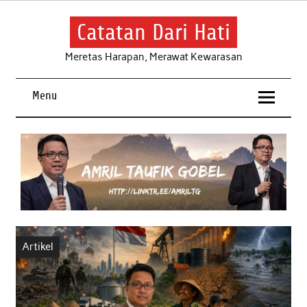
Skip
to
content
Catatan Dari Hati
Meretas Harapan, Merawat Kewarasan
Menu
Artikel