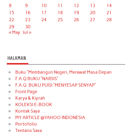
8
9
10
11
12
13
14
15
16
17
18
19
20
21
22
23
24
25
26
27
28
29
30
« May
Jul »
HALAMAN
Buku “Membangun Negeri, Merawat Masa Depan
F.A.Q BUKU “NARSIS”
F.A.Q. BUKU PUISI “MENYESAP SENYAP”
Front Page
Karya & Kiprah
KOLEKSI E-BOOK
Kontak Saya
MY ARTICLE @YAHOO INDONESIA
Portofolio
Tentang Saya