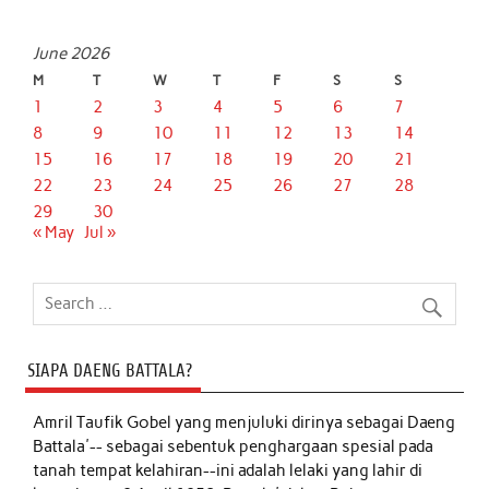
June 2026
M
T
W
T
F
S
S
1
2
3
4
5
6
7
8
9
10
11
12
13
14
15
16
17
18
19
20
21
22
23
24
25
26
27
28
29
30
« May
Jul »
SIAPA DAENG BATTALA?
Amril Taufik Gobel
yang menjuluki dirinya sebagai Daeng
Battala'-- sebagai sebentuk penghargaan spesial pada
tanah tempat kelahiran--ini adalah lelaki yang lahir di