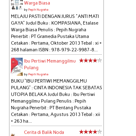
Warga Biasa
by
Pepih Nugraha
MELAJU PASTI DENGAN JURUS "ANTI MATI
GAYA" Judul Buku : KOMPASIANA, Etalase
Warga Biasa Penulis : Pepih Nugraha
Penerbit : PT Gramedia Pustaka Utama
Cetakan : Pertama, Oktober 2013 Tebal : xi +
268 halaman ISBN : 978-979-22-9987-8...
Ibu Pertiwi Memanggilmu
Pulang
by
Pepih Nugraha
BUKU “IBU PERTIWI MEMANGGILMU
PULANG” : CINTA INDONESIA TAK SEBATAS
UTOPIA BELAKA Judul Buku : Ibu Pertiwi
Memanggilmu Pulang Penulis : Pepih
Nugraha Penerbit : PT Bentang Pustaka
Cetakan : Pertama, Agustus 2013 Tebal : xii
+ 263 ha...
Cerita di Balik Noda