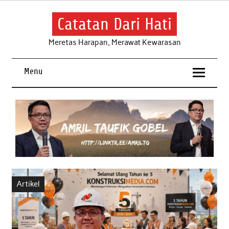
Skip
to
content
Catatan Dari Hati
Meretas Harapan, Merawat Kewarasan
Menu
Artikel