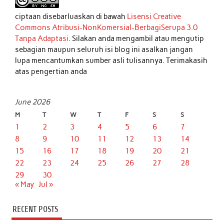
ciptaan disebarluaskan di bawah
Lisensi Creative
Commons Atribusi-NonKomersial-BerbagiSerupa 3.0
Tanpa Adaptasi
. Silakan anda mengambil atau mengutip
sebagian maupun seluruh isi blog ini asalkan jangan
lupa mencantumkan sumber asli tulisannya. Terimakasih
atas pengertian anda
June 2026
M
T
W
T
F
S
S
1
2
3
4
5
6
7
8
9
10
11
12
13
14
15
16
17
18
19
20
21
22
23
24
25
26
27
28
29
30
« May
Jul »
RECENT POSTS