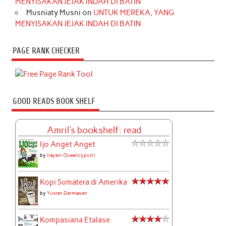
MENYISAKAN JEJAK INDAH DI BATIN
Musniaty Musni
on
UNTUK MEREKA, YANG
MENYISAKAN JEJAK INDAH DI BATIN
PAGE RANK CHECKER
GOOD READS BOOK SHELF
Amril's bookshelf: read
Ijo Anget Anget
by
Irayani Queencyputri
Kopi Sumatera di Amerika
by
Yusran Darmawan
Kompasiana Etalase