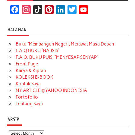
F
I
T
P
L
T
Y
a
n
i
i
i
w
o
c
s
k
n
n
i
u
HALAMAN
e
t
T
t
k
t
T
Buku “Membangun Negeri, Merawat Masa Depan
b
a
o
e
e
t
u
F.A.Q BUKU “NARSIS”
o
g
k
r
d
e
b
F.A.Q. BUKU PUISI “MENYESAP SENYAP”
o
r
e
I
r
e
Front Page
Karya & Kiprah
k
a
s
n
KOLEKSI E-BOOK
m
t
Kontak Saya
MY ARTICLE @YAHOO INDONESIA
Portofolio
Tentang Saya
ARSIP
Arsip