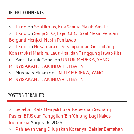
a
n
i
i
i
w
o
c
s
k
n
n
i
u
RECENT COMMENTS
e
t
T
t
k
t
T
tikno
on
Soal Ikhlas, Kita Semua Masih Amatir
b
a
o
e
e
t
u
tikno
on
Senja SEO, Fajar GEO: Saat Mesin Pencari
o
g
k
r
d
e
b
Berganti Menjadi Mesin Penjawab
o
r
e
I
r
e
tikno
on
Nusantara di Persimpangan Gelombang:
Konstruksi Maritim, Laut Kita, dan Tanggung Jawab Kita
k
a
s
n
Amril Taufik Gobel
on
UNTUK MEREKA, YANG
m
t
MENYISAKAN JEJAK INDAH DI BATIN
Musniaty Musni
on
UNTUK MEREKA, YANG
MENYISAKAN JEJAK INDAH DI BATIN
POSTING TERAKHIR
Sebelum Kata Menjadi Luka: Kepergian Seorang
Pasien BPJS dan Panggilan ‘Einfühlung’ bagi Nakes
Indonesia
August 6, 2026
Pahlawan yang Dilupakan Kotanya: Belajar Bertahan