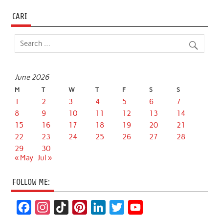
CARI
June 2026
M
T
W
T
F
S
S
1
2
3
4
5
6
7
8
9
10
11
12
13
14
15
16
17
18
19
20
21
22
23
24
25
26
27
28
29
30
« May
Jul »
FOLLOW ME:
F
I
T
P
L
T
Y