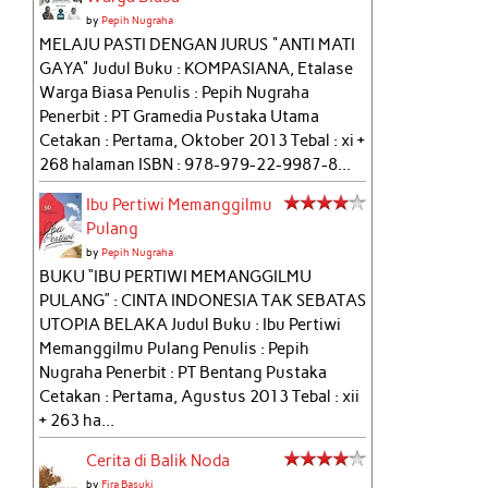
by
Pepih Nugraha
MELAJU PASTI DENGAN JURUS "ANTI MATI
GAYA" Judul Buku : KOMPASIANA, Etalase
Warga Biasa Penulis : Pepih Nugraha
Penerbit : PT Gramedia Pustaka Utama
Cetakan : Pertama, Oktober 2013 Tebal : xi +
268 halaman ISBN : 978-979-22-9987-8...
Ibu Pertiwi Memanggilmu
Pulang
by
Pepih Nugraha
BUKU “IBU PERTIWI MEMANGGILMU
PULANG” : CINTA INDONESIA TAK SEBATAS
UTOPIA BELAKA Judul Buku : Ibu Pertiwi
Memanggilmu Pulang Penulis : Pepih
Nugraha Penerbit : PT Bentang Pustaka
Cetakan : Pertama, Agustus 2013 Tebal : xii
+ 263 ha...
Cerita di Balik Noda
by
Fira Basuki