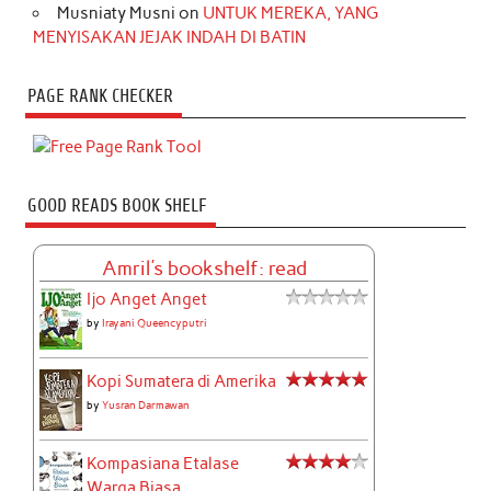
Musniaty Musni
on
UNTUK MEREKA, YANG
MENYISAKAN JEJAK INDAH DI BATIN
PAGE RANK CHECKER
GOOD READS BOOK SHELF
Amril's bookshelf: read
Ijo Anget Anget
by
Irayani Queencyputri
Kopi Sumatera di Amerika
by
Yusran Darmawan
Kompasiana Etalase
Warga Biasa