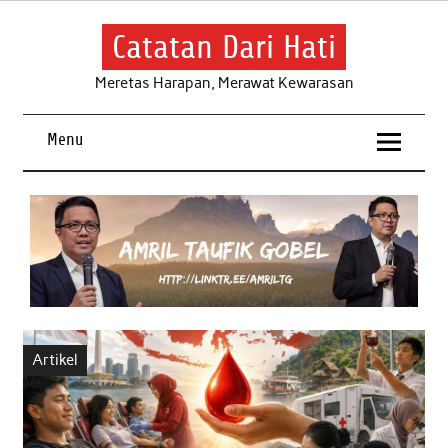
Skip
to
content
Catatan Dari Hati
Meretas Harapan, Merawat Kewarasan
Menu
Artikel