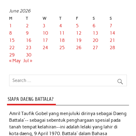
June 2026
M
T
W
T
F
S
S
1
2
3
4
5
6
7
8
9
10
11
12
13
14
15
16
17
18
19
20
21
22
23
24
25
26
27
28
29
30
« May
Jul »
SIAPA DAENG BATTALA?
Amril Taufik Gobel
yang menjuluki dirinya sebagai Daeng
Battala'-- sebagai sebentuk penghargaan spesial pada
tanah tempat kelahiran--ini adalah lelaki yang lahir di
kota daeng, 9 April 1970. Battala' dalam Bahasa