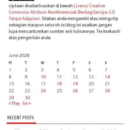
ciptaan disebarluaskan di bawah
Lisensi Creative
Commons Atribusi-NonKomersial-BerbagiSerupa 3.0
Tanpa Adaptasi
. Silakan anda mengambil atau mengutip
sebagian maupun seluruh isi blog ini asalkan jangan
lupa mencantumkan sumber asli tulisannya. Terimakasih
atas pengertian anda
June 2026
M
T
W
T
F
S
S
1
2
3
4
5
6
7
8
9
10
11
12
13
14
15
16
17
18
19
20
21
22
23
24
25
26
27
28
29
30
« May
Jul »
RECENT POSTS