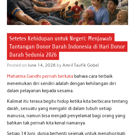
Setetes Kehidupan untuk Negeri: Menjawab
Tantangan Donor Darah Indonesia di Hari Donor
Darah Sedunia 2026
Posted on
June 14, 2026
by
Amril Taufik Gobel
Mahatma Gandhi pernah berkata
bahwa cara terbaik
menemukan diri sendiri adalah dengan kehilangan diri
dalam pelayanan kepada sesama.
Kalimat itu terasa begitu hidup ketika kita berbicara tentang
darah, sesuatu yang mengalir di dalam tubuh setiap
manusia, namun bisa menjadi penyelamat bagi orang yang
bahkan tak pernah kita kenal namanya.
Setiap 14 Juni, dunia berhenti sejenak untuk menghormati