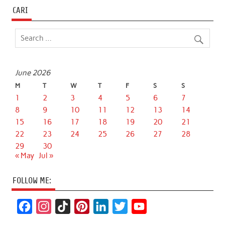
CARI
June 2026
M
T
W
T
F
S
S
1
2
3
4
5
6
7
8
9
10
11
12
13
14
15
16
17
18
19
20
21
22
23
24
25
26
27
28
29
30
« May
Jul »
FOLLOW ME:
F
I
T
P
L
T
Y
a
n
i
i
i
w
o