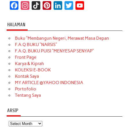
F
I
T
P
L
T
Y
a
n
i
i
i
w
o
c
s
k
n
n
i
u
HALAMAN
e
t
T
t
k
t
T
Buku “Membangun Negeri, Merawat Masa Depan
b
a
o
e
e
t
u
F.A.Q BUKU “NARSIS”
o
g
k
r
d
e
b
F.A.Q. BUKU PUISI “MENYESAP SENYAP”
o
r
e
I
r
e
Front Page
Karya & Kiprah
k
a
s
n
KOLEKSI E-BOOK
m
t
Kontak Saya
MY ARTICLE @YAHOO INDONESIA
Portofolio
Tentang Saya
ARSIP
Arsip