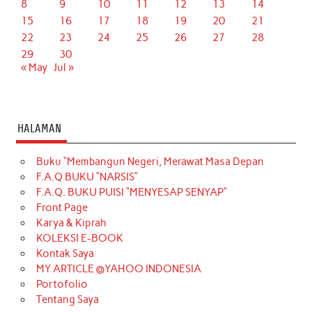
8
9
10
11
12
13
14
15
16
17
18
19
20
21
22
23
24
25
26
27
28
29
30
« May
Jul »
HALAMAN
Buku “Membangun Negeri, Merawat Masa Depan
F.A.Q BUKU “NARSIS”
F.A.Q. BUKU PUISI “MENYESAP SENYAP”
Front Page
Karya & Kiprah
KOLEKSI E-BOOK
Kontak Saya
MY ARTICLE @YAHOO INDONESIA
Portofolio
Tentang Saya