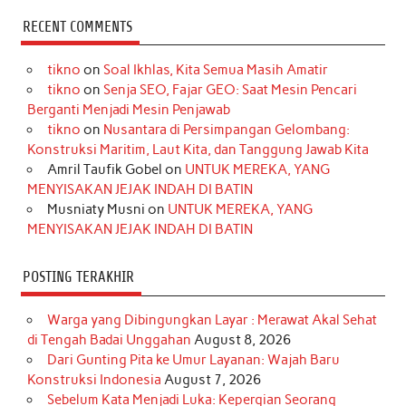
c
s
k
n
n
i
u
RECENT COMMENTS
e
t
T
t
k
t
T
tikno
on
Soal Ikhlas, Kita Semua Masih Amatir
b
a
o
e
e
t
u
tikno
on
Senja SEO, Fajar GEO: Saat Mesin Pencari
o
g
k
r
d
e
b
Berganti Menjadi Mesin Penjawab
o
r
e
I
r
e
tikno
on
Nusantara di Persimpangan Gelombang:
Konstruksi Maritim, Laut Kita, dan Tanggung Jawab Kita
k
a
s
n
Amril Taufik Gobel
on
UNTUK MEREKA, YANG
m
t
MENYISAKAN JEJAK INDAH DI BATIN
Musniaty Musni
on
UNTUK MEREKA, YANG
MENYISAKAN JEJAK INDAH DI BATIN
POSTING TERAKHIR
Warga yang Dibingungkan Layar : Merawat Akal Sehat
di Tengah Badai Unggahan
August 8, 2026
Dari Gunting Pita ke Umur Layanan: Wajah Baru
Konstruksi Indonesia
August 7, 2026
Sebelum Kata Menjadi Luka: Kepergian Seorang