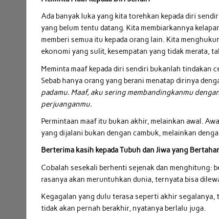
Ada banyak luka yang kita torehkan kepada diri sendir
yang belum tentu datang. Kita membiarkannya kelaparan
memberi semua itu kepada orang lain. Kita menghuk
ekonomi yang sulit, kesempatan yang tidak merata, ta
Meminta maaf kepada diri sendiri bukanlah tindakan c
Sebab hanya orang yang berani menatap dirinya deng
padamu. Maaf, aku sering membandingkanmu dengan or
perjuanganmu.
Permintaan maaf itu bukan akhir, melainkan awal. Awal
yang dijalani bukan dengan cambuk, melainkan deng
Berterima kasih kepada Tubuh dan Jiwa yang Bertaha
Cobalah sesekali berhenti sejenak dan menghitung: be
rasanya akan meruntuhkan dunia, ternyata bisa dilewa
Kegagalan yang dulu terasa seperti akhir segalanya, te
tidak akan pernah berakhir, nyatanya berlalu juga.