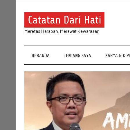
Skip
to
content
Catatan Dari Hati
Meretas Harapan, Merawat Kewarasan
BERANDA
TENTANG SAYA
KARYA & KI