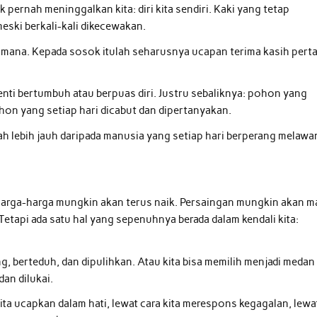
k pernah meninggalkan kita: diri kita sendiri. Kaki yang tetap
eski berkali-kali dikecewakan.
a-mana. Kepada sosok itulah seharusnya ucapan terima kasih pert
henti bertumbuh atau berpuas diri. Justru sebaliknya: pohon yang
hon yang setiap hari dicabut dan dipertanyakan.
h lebih jauh daripada manusia yang setiap hari berperang melawa
 Harga-harga mungkin akan terus naik. Persaingan mungkin akan m
etapi ada satu hal yang sepenuhnya berada dalam kendali kita:
ang, berteduh, dan dipulihkan. Atau kita bisa memilih menjadi medan
dan dilukai.
g kita ucapkan dalam hati, lewat cara kita merespons kegagalan, lewa