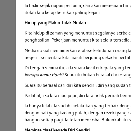
Ia hadir sejak napas pertama, dan akan menemani hi
itulah kita kerap bersikap paling kejam.
Hidup yang Makin Tidak Mudah
Kita hidup di zaman yang menuntut segalanya serba ce
penghasilan. Pekerjaan menuntut kita selalu tersedia
Media sosial memamerkan etalase kehidupan orang la
negeri—sementara kita masih berjuang sekadar bertah
Di tengah semua itu, ada suara kecil di kepala yang te
kenapa kamu tidak?
Suara itu bukan berasal dari orang
Suara itu berasal dari diri kita sendiri: diri yang suda
Padahal, jika kita mau jujur, diri kita tidak pernah ben
Ia hanya lelah. Ia sudah melakukan yang terbaik deng
dengan hati yang kadang patah, dengan rezeki yang ka
bangun setiap pagi. Ia tetap mencoba. Bukankah itu 
Meminta Maaf kepada Diri Sendiri