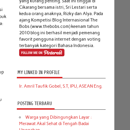
yang kurang penting. Saat ini tinggal di
Cikarang bersama istri, Sri Lestari serta
si
kedua orang anaknya, Rizky dan Alya. Pada
ibuk
ajang Kompetisi Blog Internasional The
a:
Bobs (www.thebobs.com) keenam tahun
2010 blog ini berhasil menjadi pemenang
favorit pengguna internet dengan voting
.
terbanyak kategori Bahasa Indonesia.
dup
MY LINKED IN PROFILE
Ir. Amril Taufik Gobel, S.T, IPU, ASEAN Eng.
u
POSTING TERBARU
Warga yang Dibingungkan Layar :
Merawat Akal Sehat di Tengah Badai