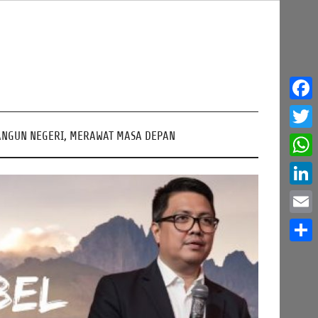
Face
NGUN NEGERI, MERAWAT MASA DEPAN
Twitt
What
Linke
Email
Share