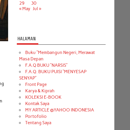
29
30
« May
Jul »
HALAMAN
Buku “Membangun Negeri, Merawat
Masa Depan
F.A.Q BUKU “NARSIS”
F.A.Q. BUKU PUISI “MENYESAP
SENYAP”
ang
Front Page
Karya & Kiprah
KOLEKSI E-BOOK
an
Kontak Saya
MY ARTICLE @YAHOO INDONESIA
Portofolio
Tentang Saya