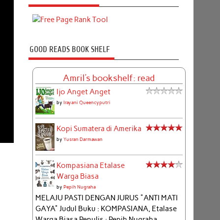
GOOD READS BOOK SHELF
Amril's bookshelf: read
Ijo Anget Anget
by
Irayani Queencyputri
Kopi Sumatera di Amerika
by
Yusran Darmawan
Kompasiana Etalase
Warga Biasa
by
Pepih Nugraha
MELAJU PASTI DENGAN JURUS "ANTI MATI
GAYA" Judul Buku : KOMPASIANA, Etalase
Warga Biasa Penulis : Pepih Nugraha