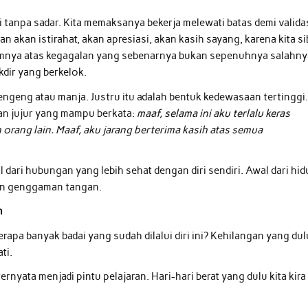
i tanpa sadar. Kita memaksanya bekerja melewati batas demi valida
 akan istirahat, akan apresiasi, akan kasih sayang, karena kita s
umnya atas kegagalan yang sebenarnya bukan sepenuhnya salahny
kdir yang berkelok.
engeng atau manja. Justru itu adalah bentuk kedewasaan tertinggi
an jujur yang mampu berkata:
maaf, selama ini aku terlalu keras
ang lain. Maaf, aku jarang berterima kasih atas semua
 dari hubungan yang lebih sehat dengan diri sendiri. Awal dari hi
an genggaman tangan.
n
rapa banyak badai yang sudah dilalui diri ini? Kehilangan yang dul
ti.
rnyata menjadi pintu pelajaran. Hari-hari berat yang dulu kita kira