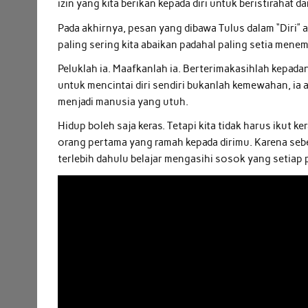
izin yang kita berikan kepada diri untuk beristirahat 
Pada akhirnya, pesan yang dibawa Tulus dalam “Diri”
paling sering kita abaikan padahal paling setia menem
Peluklah ia. Maafkanlah ia. Berterimakasihlah kepad
untuk mencintai diri sendiri bukanlah kemewahan, ia ad
menjadi manusia yang utuh.
Hidup boleh saja keras. Tetapi kita tidak harus ikut ker
orang pertama yang ramah kepada dirimu. Karena seb
terlebih dahulu belajar mengasihi sosok yang setiap p