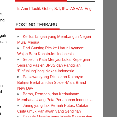
Ir. Amril Taufik Gobel, S.T, IPU, ASEAN Eng.
s,
ang
POSTING TERBARU
gguh
Ketika Tangan yang Membangun Negeri
buah
Mulai Menua
Dari Gunting Pita ke Umur Layanan:
Wajah Baru Konstruksi Indonesia
g
Sebelum Kata Menjadi Luka: Kepergian
Seorang Pasien BPJS dan Panggilan
‘Einfühlung’ bagi Nakes Indonesia
Pahlawan yang Dilupakan Kotanya:
Belajar Bertahan dari Spider-Man: Brand
uh
New Day
el
Beras, Rempah, dan Kedaulatan:
Membaca Ulang Peta Pertahanan Indonesia
Jaring yang Tak Pernah Putus: Catatan
t
Cinta untuk Pahlawan yang Sendirian
i
Kepada Mereka yang Masih Bangun dan