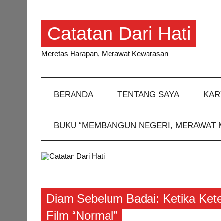
Skip
to
content
Catatan Dari Hati
Meretas Harapan, Merawat Kewarasan
BERANDA
TENTANG SAYA
KAR
BUKU “MEMBANGUN NEGERI, MERAWAT 
Resensi
Diam Sebelum Badai: Ketika Kete
Film “Normal”