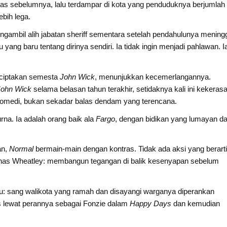
gas sebelumnya, lalu terdampar di kota yang penduduknya berjumlah
bih lega.
ngambil alih jabatan sheriff sementara setelah pendahulunya meningg
ang baru tentang dirinya sendiri. Ia tidak ingin menjadi pahlawan. I
nciptakan semesta
John Wick
, menunjukkan kecemerlangannya.
John Wick
selama belasan tahun terakhir, setidaknya kali ini kekeras
komedi, bukan sekadar balas dendam yang terencana.
na. Ia adalah orang baik ala
Fargo
, dengan bidikan yang lumayan d
an,
Normal
bermain-main dengan kontras. Tidak ada aksi yang berart
i khas Wheatley: membangun tegangan di balik kesenyapan sebelum
lu: sang walikota yang ramah dan disayangi warganya diperankan
uas lewat perannya sebagai Fonzie dalam
Happy Days
dan kemudian