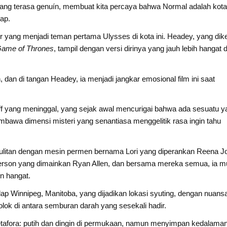
ng terasa genuín, membuat kita percaya bahwa Normal adalah kot
ap.
r yang menjadi teman pertama Ulysses di kota ini. Headey, yang dik
ame of Thrones
, tampil dengan versi dirinya yang jauh lebih hangat 
an di tangan Headey, ia menjadi jangkar emosional film ini saat
iff yang meninggal, yang sejak awal mencurigai bahwa ada sesuatu y
bawa dimensi misteri yang senantiasa menggelitik rasa ingin tahu
litan dengan mesin permen bernama Lori yang diperankan Reena Jol
nderson yang dimainkan Ryan Allen, dan bersama mereka semua, ia mu
n hangat.
 Winnipeg, Manitoba, yang dijadikan lokasi syuting, dengan nuans
ok di antara semburan darah yang sesekali hadir.
 metafora: putih dan dingin di permukaan, namun menyimpan kedalama