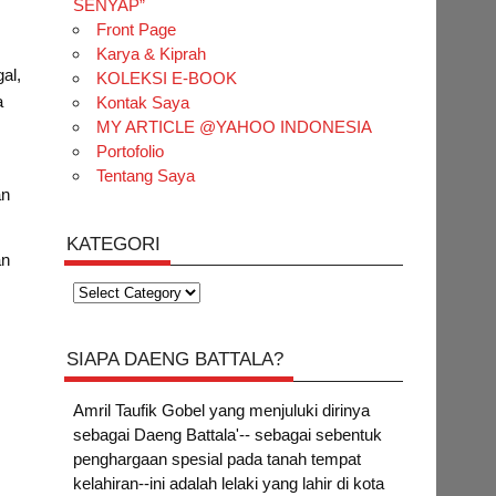
SENYAP”
Front Page
Karya & Kiprah
al,
KOLEKSI E-BOOK
a
Kontak Saya
MY ARTICLE @YAHOO INDONESIA
Portofolio
Tentang Saya
an
KATEGORI
an
Kategori
i
SIAPA DAENG BATTALA?
Amril Taufik Gobel
yang menjuluki dirinya
sebagai Daeng Battala'-- sebagai sebentuk
penghargaan spesial pada tanah tempat
kelahiran--ini adalah lelaki yang lahir di kota