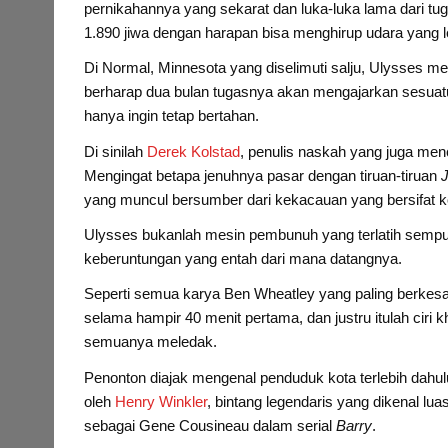
pernikahannya yang sekarat dan luka-luka lama dari tu
1.890 jiwa dengan harapan bisa menghirup udara yang le
Di Normal, Minnesota yang diselimuti salju, Ulysses me
berharap dua bulan tugasnya akan mengajarkan sesuatu y
hanya ingin tetap bertahan.
Di sinilah
Derek Kolstad
, penulis naskah yang juga me
Mengingat betapa jenuhnya pasar dengan tiruan-tiruan
yang muncul bersumber dari kekacauan yang bersifat 
Ulysses bukanlah mesin pembunuh yang terlatih sempur
keberuntungan yang entah dari mana datangnya.
Seperti semua karya Ben Wheatley yang paling berkes
selama hampir 40 menit pertama, dan justru itulah cir
semuanya meledak.
Penonton diajak mengenal penduduk kota terlebih dahu
oleh
Henry Winkler
, bintang legendaris yang dikenal l
sebagai Gene Cousineau dalam serial
Barry
.