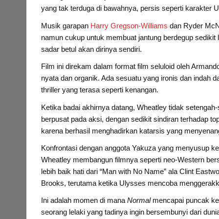
yang tak terduga di bawahnya, persis seperti karakter Ul
Musik garapan
Harry Gregson-Williams
dan Ryder McNai
namun cukup untuk membuat jantung berdegup sedikit l
sadar betul akan dirinya sendiri.
Film ini direkam dalam format film seluloid oleh Arman
nyata dan organik. Ada sesuatu yang ironis dan indah da
thriller yang terasa seperti kenangan.
Ketika badai akhirnya datang, Wheatley tidak setengah
berpusat pada aksi, dengan sedikit sindiran terhadap to
karena berhasil menghadirkan katarsis yang menyenan
Konfrontasi dengan anggota Yakuza yang menyusup ke k
Wheatley membangun filmnya seperti neo-Western bersal
lebih baik hati dari “Man with No Name” ala Clint Eas
Brooks, terutama ketika Ulysses mencoba menggerakk
Ini adalah momen di mana
Normal
mencapai puncak kem
seorang lelaki yang tadinya ingin bersembunyi dari dunia,