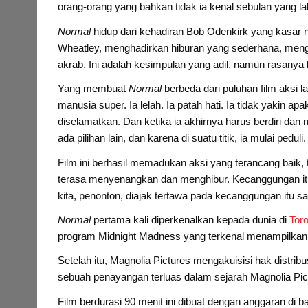
orang-orang yang bahkan tidak ia kenal sebulan yang lalu.
Normal
hidup dari kehadiran Bob Odenkirk yang kasar 
Wheatley, menghadirkan hiburan yang sederhana, men
akrab. Ini adalah kesimpulan yang adil, namun rasanya
Yang membuat
Normal
berbeda dari puluhan film aksi 
manusia super. Ia lelah. Ia patah hati. Ia tidak yakin a
diselamatkan. Dan ketika ia akhirnya harus berdiri dan
ada pilihan lain, dan karena di suatu titik, ia mulai peduli.
Film ini berhasil memadukan aksi yang terancang bai
terasa menyenangkan dan menghibur. Kecanggungan itu,
kita, penonton, diajak tertawa pada kecanggungan itu
Normal
pertama kali diperkenalkan kepada dunia di
Toro
program Midnight Madness yang terkenal menampilkan f
Setelah itu, Magnolia Pictures mengakuisisi hak distrib
sebuah penayangan terluas dalam sejarah Magnolia Pictu
Film berdurasi 90 menit ini dibuat dengan anggaran di baw