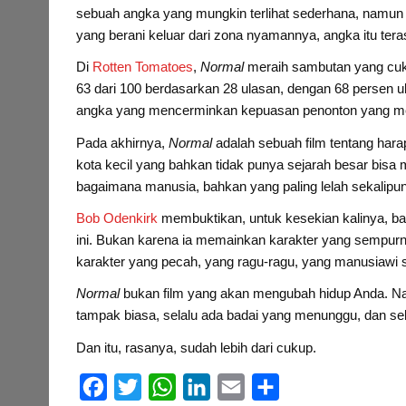
sebuah angka yang mungkin terlihat sederhana, namun me
yang berani keluar dari zona nyamannya, angka itu ter
Di
Rotten Tomatoes
,
Normal
meraih sambutan yang cuku
63 dari 100 berdasarkan 28 ulasan, dengan 68 persen ul
angka yang mencerminkan kepuasan penonton yang me
Pada akhirnya,
Normal
adalah sebuah film tentang har
kota kecil yang bahkan tidak punya sejarah besar bisa
bagaimana manusia, bahkan yang paling lelah sekalipun
Bob Odenkirk
membuktikan, untuk kesekian kalinya, bahw
ini. Bukan karena ia memainkan karakter yang sempurn
karakter yang pecah, yang ragu-ragu, yang manusiawi
Normal
bukan film yang akan mengubah hidup Anda. N
tampak biasa, selalu ada badai yang menunggu, dan se
Dan itu, rasanya, sudah lebih dari cukup.
F
T
W
L
E
S