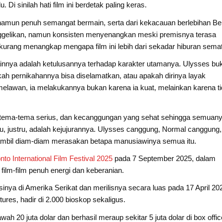
 Di sinilah hati film ini berdetak paling keras.
namun penuh semangat bermain, serta dari kekacauan berlebihan B
ggelikan, namun konsisten menyenangkan meski premisnya terasa
 kurang menangkap mengapa film ini lebih dari sekadar hiburan sema
lainnya adalah ketulusannya terhadap karakter utamanya. Ulysses bu
pakah pernikahannya bisa diselamatkan, atau apakah dirinya layak
 melawan, ia melakukannya bukan karena ia kuat, melainkan karena t
k, tema-tema serius, dan kecanggungan yang sehat sehingga semuan
 justru, adalah kejujurannya. Ulysses canggung, Normal canggung,
 sambil diam-diam merasakan betapa manusiawinya semua itu.
nto International Film Festival 2025
pada 7 September 2025, dalam
ilm-film penuh energi dan keberanian.
usinya di Amerika Serikat dan merilisnya secara luas pada 17 April 20
res, hadir di 2.000 bioskop sekaligus.
ah 20 juta dolar dan berhasil meraup sekitar 5 juta dolar di box offic