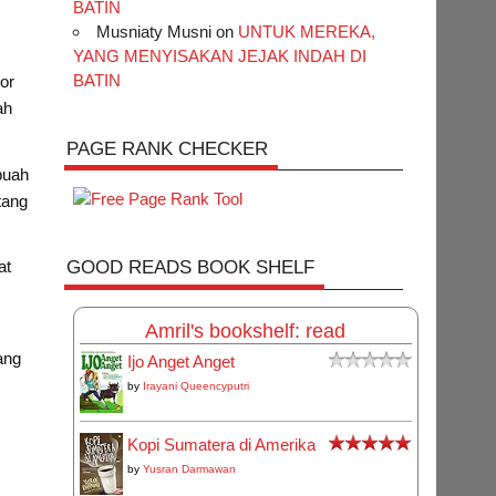
BATIN
Musniaty Musni
on
UNTUK MEREKA,
YANG MENYISAKAN JEJAK INDAH DI
BATIN
or
ah
PAGE RANK CHECKER
buah
tang
GOOD READS BOOK SHELF
at
Amril's bookshelf: read
ang
Ijo Anget Anget
by
Irayani Queencyputri
Kopi Sumatera di Amerika
by
Yusran Darmawan