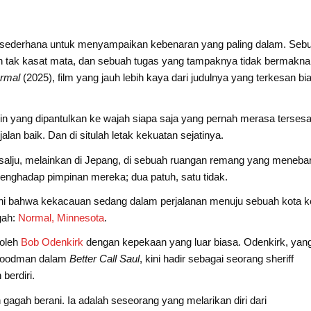
g sederhana untuk menyampaikan kebenaran yang paling dalam. Seb
an tak kasat mata, dan sebuah tugas yang tampaknya tidak bermakna
rmal
(2025), film yang jauh lebih kaya dari judulnya yang terkesan bi
in yang dipantulkan ke wajah siapa saja yang pernah merasa tersesat
an baik. Dan di situlah letak kekuatan sejatinya.
t salju, melainkan di Jepang, di sebuah ruangan remang yang meneba
enghadap pimpinan mereka; dua patuh, satu tidak.
 dini bahwa kekacauan sedang dalam perjalanan menuju sebuah kota ke
gah:
Normal, Minnesota
.
 oleh
Bob Odenkirk
dengan kepekaan yang luar biasa. Odenkirk, yan
 Goodman dalam
Better Call Saul
, kini hadir sebagai seorang sheriff
berdiri.
agah berani. Ia adalah seseorang yang melarikan diri dari