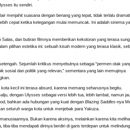
ysses itu sendiri.
r menjahit suasana dengan benang yang tepat, tidak terlalu dramati
ebih cepat ketika ketegangan mulai memuncak. Ini adalah sinema y
do Salas, dan butiran filmnya memberikan kekotoran yang terasa sun
lam pilihan estetika ini: sebuah kisah modern yang terasa klasik, se
-setengah. Sejumlah kritikus menyebutnya sebagai “permen otak yan
pik sosial dan politik yang relevan,” sementara yang lain memujinya
gkan.
ota kecil ini terasa absurd, karena memang seharusnya begitu.
ju, dengan Ulysses sebagai versi lebih tua, lebih lambat, namun ja
twood, bahkan ada hubungan yang kuat dengan
Blazing Saddles
-nya M
an seluruh warga kota untuk menjebak para Yakuza.
anusiaannya. Bukan karena aksinya, melainkan karena kita meliha
 tiba-tiba mendapati dirinya berdiri di garis terdepan untuk melindung