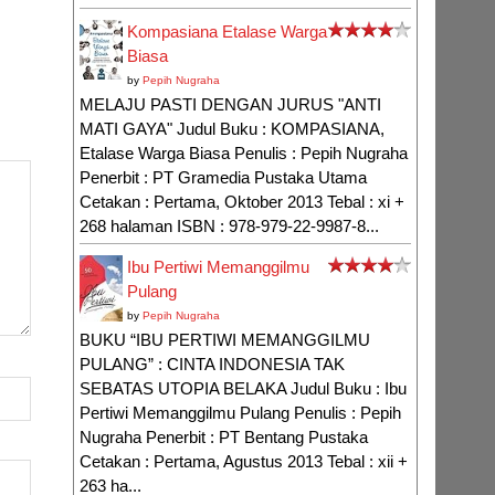
Kompasiana Etalase Warga
Biasa
by
Pepih Nugraha
MELAJU PASTI DENGAN JURUS "ANTI
MATI GAYA" Judul Buku : KOMPASIANA,
Etalase Warga Biasa Penulis : Pepih Nugraha
Penerbit : PT Gramedia Pustaka Utama
Cetakan : Pertama, Oktober 2013 Tebal : xi +
268 halaman ISBN : 978-979-22-9987-8...
Ibu Pertiwi Memanggilmu
Pulang
by
Pepih Nugraha
BUKU “IBU PERTIWI MEMANGGILMU
PULANG” : CINTA INDONESIA TAK
SEBATAS UTOPIA BELAKA Judul Buku : Ibu
Pertiwi Memanggilmu Pulang Penulis : Pepih
Nugraha Penerbit : PT Bentang Pustaka
Cetakan : Pertama, Agustus 2013 Tebal : xii +
263 ha...