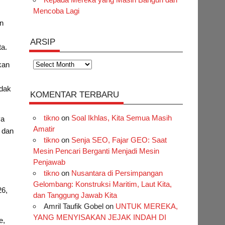
Mencoba Lagi
en
ARSIP
ta.
Arsip
kan
idak
KOMENTAR TERBARU
tikno
on
Soal Ikhlas, Kita Semua Masih
ya
Amatir
 dan
tikno
on
Senja SEO, Fajar GEO: Saat
Mesin Pencari Berganti Menjadi Mesin
Penjawab
tikno
on
Nusantara di Persimpangan
Gelombang: Konstruksi Maritim, Laut Kita,
26,
dan Tanggung Jawab Kita
Amril Taufik Gobel
on
UNTUK MEREKA,
YANG MENYISAKAN JEJAK INDAH DI
e,