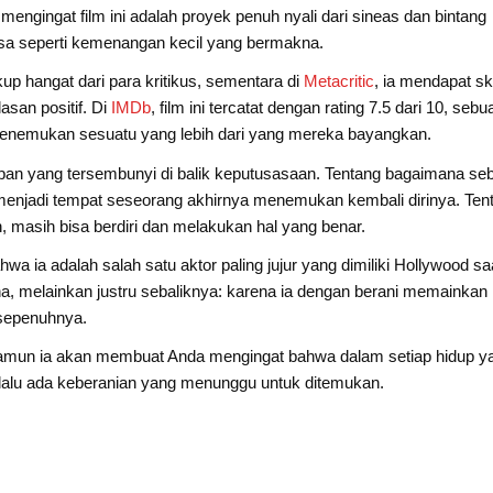
ngingat film ini adalah proyek penuh nyali dari sineas dan bintang
asa seperti kemenangan kecil yang bermakna.
p hangat dari para kritikus, sementara di
Metacritic
, ia mendapat sk
asan positif. Di
IMDb
, film ini tercatat dengan rating 7.5 dari 10, sebu
nemukan sesuatu yang lebih dari yang mereka bayangkan.
apan yang tersembunyi di balik keputusasaan. Tentang bagaimana se
 menjadi tempat seseorang akhirnya menemukan kembali dirinya. Ten
, masih bisa berdiri dan melakukan hal yang benar.
a ia adalah salah satu aktor paling jujur yang dimiliki Hollywood sa
a, melainkan justru sebaliknya: karena ia dengan berani memainkan
 sepenuhnya.
amun ia akan membuat Anda mengingat bahwa dalam setiap hidup y
lalu ada keberanian yang menunggu untuk ditemukan.