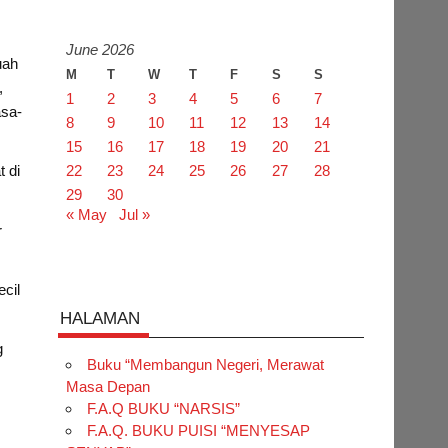
June 2026
uah
M
T
W
T
F
S
S
,
1
2
3
4
5
6
7
asa-
8
9
10
11
12
13
14
15
16
17
18
19
20
21
 di
22
23
24
25
26
27
28
29
30
« May
Jul »
r
cil
HALAMAN
g
Buku “Membangun Negeri, Merawat
Masa Depan
F.A.Q BUKU “NARSIS”
F.A.Q. BUKU PUISI “MENYESAP