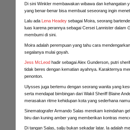
Di sini Winkler membawakan wibawa dan kehangatan ya
yang benar-benar bisa membuat seseorang ingin menet
Lalu ada
Lena Headey
sebagai Moira, seorang bartende
luas karena perannya sebagai Cersei Lannister dalam
G
membumi di sini.
Moira adalah perempuan yang tahu cara mendengarkan, d
segalanya mulai goyah.
Jess McLeod
hadir sebagai Alex Gunderson, putri sher
tidak beres dengan kematian ayahnya. Karakternya mem
penonton.
Ulysses juga bertemu dengan seorang wanita yang kesu
serta mendapat bimbingan dari Wakil Sheriff Blaine A
merasakan ritme kehidupan kota yang sederhana namu
Sinematografer Armando Salas merekam keindahan gelap
biru dan kuning amber yang memberikan kontras mencol
Di tangan Salas, salju bukan sekadar latar. Ia adalah