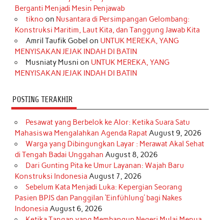
o
g
k
r
d
e
b
Berganti Menjadi Mesin Penjawab
o
r
e
I
r
e
tikno
on
Nusantara di Persimpangan Gelombang:
Konstruksi Maritim, Laut Kita, dan Tanggung Jawab Kita
k
a
s
n
Amril Taufik Gobel
on
UNTUK MEREKA, YANG
m
t
MENYISAKAN JEJAK INDAH DI BATIN
Musniaty Musni
on
UNTUK MEREKA, YANG
MENYISAKAN JEJAK INDAH DI BATIN
POSTING TERAKHIR
Pesawat yang Berbelok ke Alor: Ketika Suara Satu
Mahasiswa Mengalahkan Agenda Rapat
August 9, 2026
Warga yang Dibingungkan Layar : Merawat Akal Sehat
di Tengah Badai Unggahan
August 8, 2026
Dari Gunting Pita ke Umur Layanan: Wajah Baru
Konstruksi Indonesia
August 7, 2026
Sebelum Kata Menjadi Luka: Kepergian Seorang
Pasien BPJS dan Panggilan ‘Einfühlung’ bagi Nakes
Indonesia
August 6, 2026
Ketika Tangan yang Membangun Negeri Mulai Menua