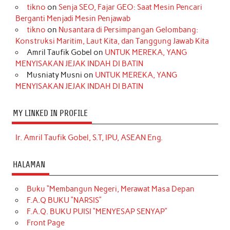
tikno
on
Senja SEO, Fajar GEO: Saat Mesin Pencari
Berganti Menjadi Mesin Penjawab
tikno
on
Nusantara di Persimpangan Gelombang:
Konstruksi Maritim, Laut Kita, dan Tanggung Jawab Kita
Amril Taufik Gobel
on
UNTUK MEREKA, YANG
MENYISAKAN JEJAK INDAH DI BATIN
Musniaty Musni
on
UNTUK MEREKA, YANG
MENYISAKAN JEJAK INDAH DI BATIN
MY LINKED IN PROFILE
Ir. Amril Taufik Gobel, S.T, IPU, ASEAN Eng.
HALAMAN
Buku “Membangun Negeri, Merawat Masa Depan
F.A.Q BUKU “NARSIS”
F.A.Q. BUKU PUISI “MENYESAP SENYAP”
Front Page