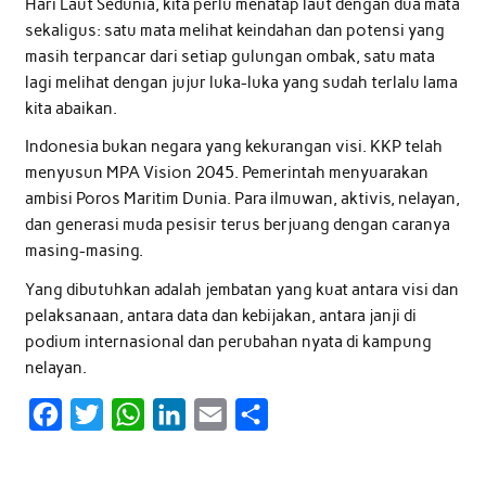
Hari Laut Sedunia, kita perlu menatap laut dengan dua mata
sekaligus: satu mata melihat keindahan dan potensi yang
masih terpancar dari setiap gulungan ombak, satu mata
lagi melihat dengan jujur luka-luka yang sudah terlalu lama
kita abaikan.
Indonesia bukan negara yang kekurangan visi. KKP telah
menyusun MPA Vision 2045. Pemerintah menyuarakan
ambisi Poros Maritim Dunia. Para ilmuwan, aktivis, nelayan,
dan generasi muda pesisir terus berjuang dengan caranya
masing-masing.
Yang dibutuhkan adalah jembatan yang kuat antara visi dan
pelaksanaan, antara data dan kebijakan, antara janji di
podium internasional dan perubahan nyata di kampung
nelayan.
F
T
W
L
E
S
a
w
h
i
m
h
c
i
a
n
a
a