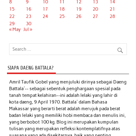
8
9
10
11
12
13
14
15
16
17
18
19
20
21
22
23
24
25
26
27
28
29
30
« May
Jul »
SIAPA DAENG BATTALA?
Amril Taufik Gobel
yang menjuluki dirinya sebagai Daeng
Battala'-- sebagai sebentuk penghargaan spesial pada
tanah tempat kelahiran--ini adalah lelaki yang lahir di
kota daeng, 9 April 1970. Battala' dalam Bahasa
Makassar yang berarti berat adalah merujuk pada berat
badan lelaki yang memiliki hobi membaca dan menulis ini,
yang berbobot 100 kg. Blog ini merupakan kumpulan
tulisan yang merupakan refleksi kontemplatifnya atas
suasana yang ada disekitarnya, baik yang penting,