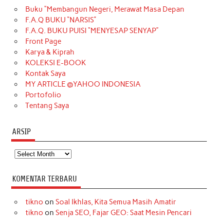
Buku “Membangun Negeri, Merawat Masa Depan
b
a
o
e
e
t
u
F.A.Q BUKU “NARSIS”
o
g
k
r
d
e
b
F.A.Q. BUKU PUISI “MENYESAP SENYAP”
o
r
e
I
r
e
Front Page
Karya & Kiprah
k
a
s
n
KOLEKSI E-BOOK
m
t
Kontak Saya
MY ARTICLE @YAHOO INDONESIA
Portofolio
Tentang Saya
ARSIP
Arsip
KOMENTAR TERBARU
tikno
on
Soal Ikhlas, Kita Semua Masih Amatir
tikno
on
Senja SEO, Fajar GEO: Saat Mesin Pencari