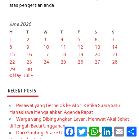
atas pengertian anda
June 2026
M
T
W
T
F
S
S
1
2
3
4
5
6
7
8
9
10
11
12
13
14
15
16
17
18
19
20
21
22
23
24
25
26
27
28
29
30
« May
Jul »
RECENT POSTS
Pesawat yang Berbelok ke Alor: Ketika Suara Satu
Mahasiswa Mengalahkan Agenda Rapat
Warga yang Dibingungkan Layar : Merawat Akal Sehat
di Tengah Badai Unggahan
Facebook
Twitter
WhatsApp
LinkedIn
Email
S
Dari Gunting Pita ke Umur Layanan: Wajah Baru