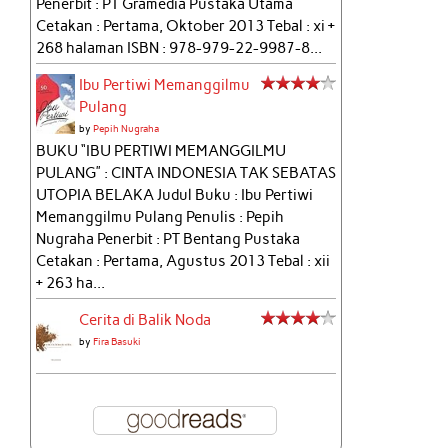
Penerbit : PT Gramedia Pustaka Utama
Cetakan : Pertama, Oktober 2013 Tebal : xi +
268 halaman ISBN : 978-979-22-9987-8...
Ibu Pertiwi Memanggilmu
Pulang
by
Pepih Nugraha
BUKU “IBU PERTIWI MEMANGGILMU
PULANG” : CINTA INDONESIA TAK SEBATAS
UTOPIA BELAKA Judul Buku : Ibu Pertiwi
Memanggilmu Pulang Penulis : Pepih
Nugraha Penerbit : PT Bentang Pustaka
Cetakan : Pertama, Agustus 2013 Tebal : xii
+ 263 ha...
Cerita di Balik Noda
by
Fira Basuki