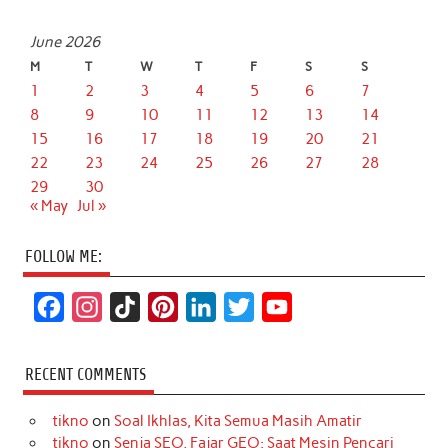
June 2026
M
T
W
T
F
S
S
1
2
3
4
5
6
7
8
9
10
11
12
13
14
15
16
17
18
19
20
21
22
23
24
25
26
27
28
29
30
« May
Jul »
FOLLOW ME:
F
I
T
P
L
T
Y
a
n
i
i
i
w
o
c
s
k
n
n
i
u
RECENT COMMENTS
e
t
T
t
k
t
T
tikno
on
Soal Ikhlas, Kita Semua Masih Amatir
b
a
o
e
e
t
u
tikno
on
Senja SEO, Fajar GEO: Saat Mesin Pencari