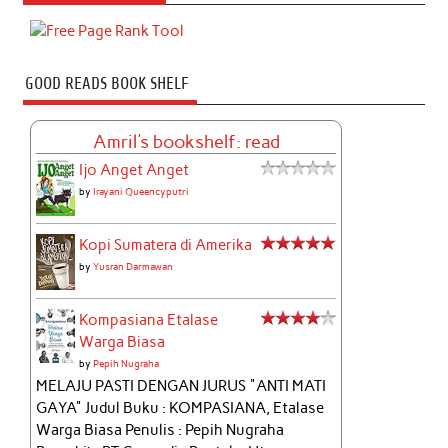
GOOD READS BOOK SHELF
Amril's bookshelf: read
Ijo Anget Anget
by
Irayani Queencyputri
Kopi Sumatera di Amerika
by
Yusran Darmawan
Kompasiana Etalase
Warga Biasa
by
Pepih Nugraha
MELAJU PASTI DENGAN JURUS "ANTI MATI
GAYA" Judul Buku : KOMPASIANA, Etalase
Warga Biasa Penulis : Pepih Nugraha