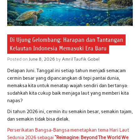
Di Ujung Gelombang: Harapan dan Tantangan
Kelautan Indonesia Memasuki Era Baru
Posted on
June 8, 2026
by
Amril Taufik Gobel
Delapan Juni. Tanggal ini setiap tahun menjadi semacam
cermin besar yang dipancangkan di tepi pantai dunia,
memaksa kita untuk menatap wajah sendiri dan bertanya:
sudahkah kita cukup baik menjaga laut yang memberi kita
napas?
Di tahun 2026 ini, cermin itu semakin besar, semakin tajam,
dan semakin tidak bisa dielak.
Perserikatan Bangsa-Bangsa menetapkan tema Hari Laut
Sedunia 2026 sebagai
“Reimagine: Beyond The World We