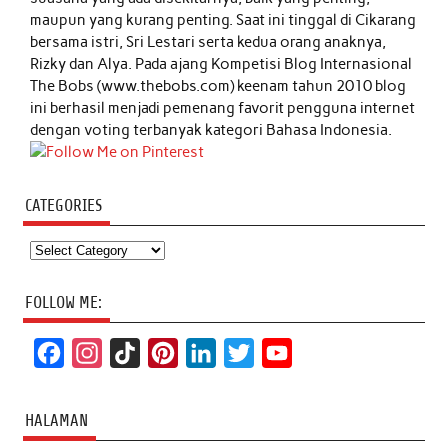
maupun yang kurang penting. Saat ini tinggal di Cikarang
bersama istri, Sri Lestari serta kedua orang anaknya,
Rizky dan Alya. Pada ajang Kompetisi Blog Internasional
The Bobs (www.thebobs.com) keenam tahun 2010 blog
ini berhasil menjadi pemenang favorit pengguna internet
dengan voting terbanyak kategori Bahasa Indonesia.
CATEGORIES
Categories
FOLLOW ME:
F
I
T
P
L
T
Y
a
n
i
i
i
w
o
c
s
k
n
n
i
u
HALAMAN
e
t
T
t
k
t
T