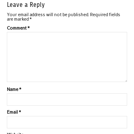
Leave a Reply
e
t
t
k
i
r
Your email address will not be published.
Required fields
b
t
s
e
l
e
are marked
*
o
e
A
d
Comment
*
o
r
p
I
k
p
n
Name
*
Email
*