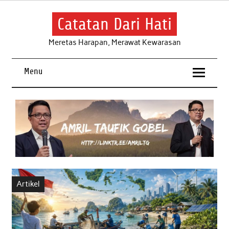
Skip
to
content
Catatan Dari Hati
Meretas Harapan, Merawat Kewarasan
Menu
Artikel