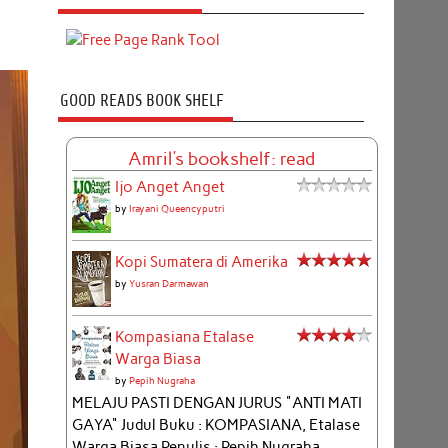
GOOD READS BOOK SHELF
Amril's bookshelf: read
Ijo Anget Anget
by
Irayani Queencyputri
Kopi Sumatera di Amerika
by
Yusran Darmawan
Kompasiana Etalase
Warga Biasa
by
Pepih Nugraha
MELAJU PASTI DENGAN JURUS "ANTI MATI
GAYA" Judul Buku : KOMPASIANA, Etalase
Warga Biasa Penulis : Pepih Nugraha