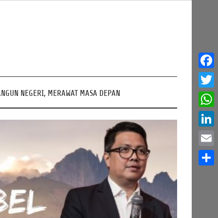
Face
NGUN NEGERI, MERAWAT MASA DEPAN
Twitt
What
Linke
Email
Share