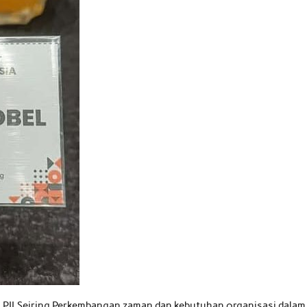
i PII.Seiring Perkembangan zaman dan kebutuhan organisasi dalam