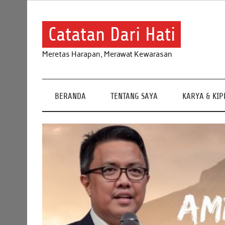
Skip
to
content
Catatan Dari Hati
Meretas Harapan, Merawat Kewarasan
BERANDA
TENTANG SAYA
KARYA & KI