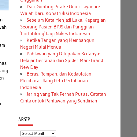
Unggahan
Dari Gunting Pita ke Umur Layanan:
Wajah Baru Konstruksi Indonesia
an
Sebelum Kata Menjadi Luka: Kepergian
Seorang Pasien BPJS dan Panggilan
awah
‘Einfühlung’ bagi Nakes Indonesia
Ketika Tangan yang Membangun
lam
Negeri Mulai Menua
Pahlawan yang Dilupakan Kotanya:
Belajar Bertahan dari Spider-Man: Brand
Emas
New Day
yang
Beras, Rempah, dan Kedaulatan:
en
Membaca Ulang Peta Pertahanan
Indonesia
Jaring yang Tak Pernah Putus: Catatan
Cinta untuk Pahlawan yang Sendirian
a
ARSIP
Arsip