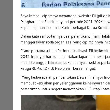
Saya kembali dipercaya menangani website PII (pii.o
Penghargaan. Sebelumnya, di periode 2021-2024 say
kepemimpinan ibu Lucia Karina sebagai Ketua Komite
Dalam kata sambutannya usai pelantikan, Ilham Habib
menggerakkan roda organisasi yang dipimpinnya ini 
“Yang pertama adalah Re-Industrialisasi. PII berkom
2045. Insinyur harus menciptakan lapangan pekerjaan 
masif.Sehingga, hilirisasi bukan hanya di sektor per
ketiga RI, Prof.DR.BJ Habibie ini bersemangat.
“Yang kedua adalah pembentukan Dewan Insinyur Ind
membuat kebijakan penyelenggaraan keinsinyuran da
pemerintah untuk segera menetapkan DII,”ucap Ilham