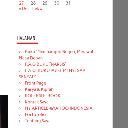
27
28
29
30
31
« Dec
Feb »
HALAMAN
Buku “Membangun Negeri, Merawat
Masa Depan
F.A.Q BUKU “NARSIS”
F.A.Q. BUKU PUISI “MENYESAP
SENYAP”
-
Front Page
Karya & Kiprah
KOLEKSI E-BOOK
Kontak Saya
MY ARTICLE @YAHOO INDONESIA
Portofolio
Tentang Saya