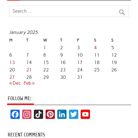
January 2025
M
T
W
T
F
S
S
1
2
3
4
5
6
7
8
9
10
11
12
13
14
15
16
17
18
19
20
21
22
23
24
25
26
27
28
29
30
31
« Dec
Feb »
FOLLOW ME:
F
I
T
P
L
T
Y
a
n
i
i
i
w
o
c
s
k
n
n
i
u
RECENT COMMENTS