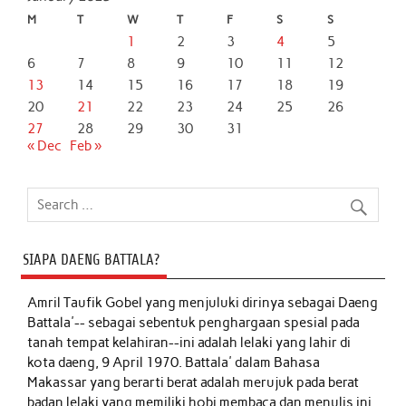
M
T
W
T
F
S
S
1
2
3
4
5
6
7
8
9
10
11
12
13
14
15
16
17
18
19
20
21
22
23
24
25
26
27
28
29
30
31
« Dec
Feb »
SIAPA DAENG BATTALA?
Amril Taufik Gobel
yang menjuluki dirinya sebagai Daeng
Battala'-- sebagai sebentuk penghargaan spesial pada
tanah tempat kelahiran--ini adalah lelaki yang lahir di
kota daeng, 9 April 1970. Battala' dalam Bahasa
Makassar yang berarti berat adalah merujuk pada berat
badan lelaki yang memiliki hobi membaca dan menulis ini,