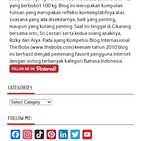
yang berbobot 100 kg. Blog ini merupakan kumpulan
tulisan yang merupakan refleksi kontemplatifnya atas
suasana yang ada disekitarnya, baik yang penting,
maupun yang kurang penting. Saat ini tinggal di Cikarang
bersama istri, Sri Lestari serta kedua orang anaknya,
Rizky dan Alya. Pada ajang Kompetisi Blog Internasional
The Bobs (www.thebobs.com) keenam tahun 2010 blog
ini berhasil menjadi pemenang favorit pengguna internet
dengan voting terbanyak kategori Bahasa Indonesia.
CATEGORIES
Categories
FOLLOW ME:
F
I
T
P
L
T
Y