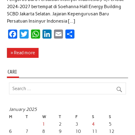
2024-2027 bertempat di Soehanna Hall Energy Building
SCBD Jakarta Selatan. Jajaran Kepengurusan Baru
Persatuan Insinyur Indonesia […]
F
T
W
L
E
S
a
w
h
i
m
h
c
i
a
n
a
a
» Read more
e
t
t
k
i
r
b
t
s
e
l
e
CARI
o
e
A
d
o
r
p
I
k
p
n
January 2025
M
T
W
T
F
S
S
1
2
3
4
5
6
7
8
9
10
11
12