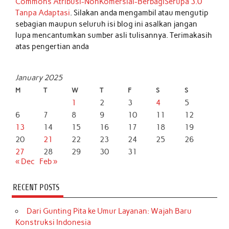
Commons Atribusi-NonKomersial-BerbagiSerupa 3.0
Tanpa Adaptasi
. Silakan anda mengambil atau mengutip
sebagian maupun seluruh isi blog ini asalkan jangan
lupa mencantumkan sumber asli tulisannya. Terimakasih
atas pengertian anda
January 2025
M
T
W
T
F
S
S
1
2
3
4
5
6
7
8
9
10
11
12
13
14
15
16
17
18
19
20
21
22
23
24
25
26
27
28
29
30
31
« Dec
Feb »
RECENT POSTS
Dari Gunting Pita ke Umur Layanan: Wajah Baru
Konstruksi Indonesia