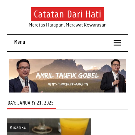
Skip
to
content
Catatan Dari Hati
Meretas Harapan, Merawat Kewarasan
Menu
DAY:
JANUARY 21, 2025
Kisahku