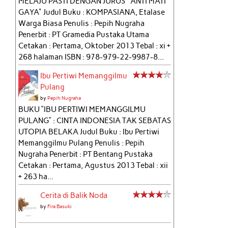
MELAJU PASTI DENGAN JURUS "ANTI MATI
GAYA" Judul Buku : KOMPASIANA, Etalase
Warga Biasa Penulis : Pepih Nugraha
Penerbit : PT Gramedia Pustaka Utama
Cetakan : Pertama, Oktober 2013 Tebal : xi +
268 halaman ISBN : 978-979-22-9987-8...
Ibu Pertiwi Memanggilmu
Pulang
by
Pepih Nugraha
BUKU “IBU PERTIWI MEMANGGILMU
PULANG” : CINTA INDONESIA TAK SEBATAS
UTOPIA BELAKA Judul Buku : Ibu Pertiwi
Memanggilmu Pulang Penulis : Pepih
Nugraha Penerbit : PT Bentang Pustaka
Cetakan : Pertama, Agustus 2013 Tebal : xii
+ 263 ha...
Cerita di Balik Noda
by
Fira Basuki