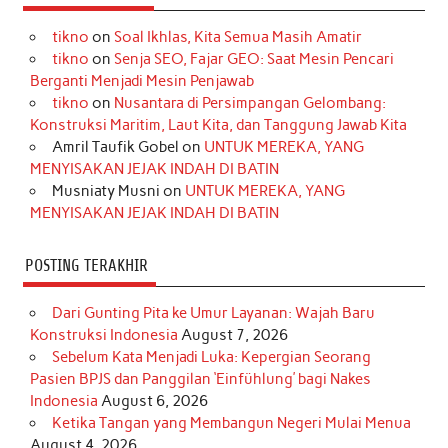
e
t
T
t
k
t
T
tikno
on
Soal Ikhlas, Kita Semua Masih Amatir
b
a
o
e
e
t
u
tikno
on
Senja SEO, Fajar GEO: Saat Mesin Pencari
o
g
k
r
d
e
b
Berganti Menjadi Mesin Penjawab
o
r
e
I
r
e
tikno
on
Nusantara di Persimpangan Gelombang:
Konstruksi Maritim, Laut Kita, dan Tanggung Jawab Kita
k
a
s
n
Amril Taufik Gobel
on
UNTUK MEREKA, YANG
m
t
MENYISAKAN JEJAK INDAH DI BATIN
Musniaty Musni
on
UNTUK MEREKA, YANG
MENYISAKAN JEJAK INDAH DI BATIN
POSTING TERAKHIR
Dari Gunting Pita ke Umur Layanan: Wajah Baru
Konstruksi Indonesia
August 7, 2026
Sebelum Kata Menjadi Luka: Kepergian Seorang
Pasien BPJS dan Panggilan ‘Einfühlung’ bagi Nakes
Indonesia
August 6, 2026
Ketika Tangan yang Membangun Negeri Mulai Menua
August 4, 2026