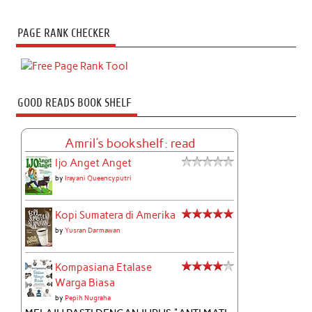
PAGE RANK CHECKER
GOOD READS BOOK SHELF
Amril's bookshelf: read
Ijo Anget Anget
by
Irayani Queencyputri
Kopi Sumatera di Amerika
by
Yusran Darmawan
Kompasiana Etalase
Warga Biasa
by
Pepih Nugraha