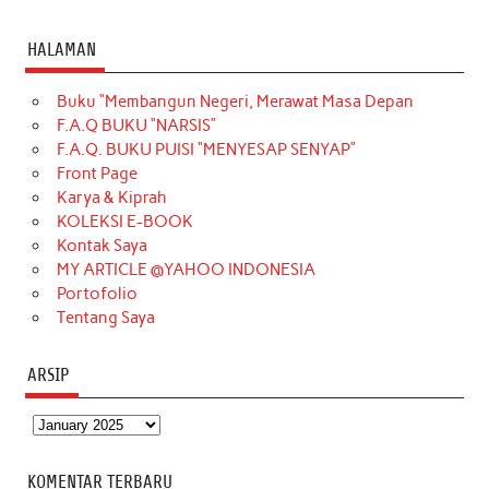
a
n
i
i
i
w
o
c
s
k
n
n
i
u
HALAMAN
e
t
T
t
k
t
T
Buku “Membangun Negeri, Merawat Masa Depan
b
a
o
e
e
t
u
F.A.Q BUKU “NARSIS”
o
g
k
r
d
e
b
F.A.Q. BUKU PUISI “MENYESAP SENYAP”
o
r
e
I
r
e
Front Page
Karya & Kiprah
k
a
s
n
KOLEKSI E-BOOK
m
t
Kontak Saya
MY ARTICLE @YAHOO INDONESIA
Portofolio
Tentang Saya
ARSIP
Arsip
KOMENTAR TERBARU