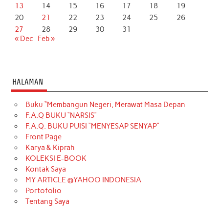
13
14
15
16
17
18
19
20
21
22
23
24
25
26
27
28
29
30
31
« Dec
Feb »
HALAMAN
Buku “Membangun Negeri, Merawat Masa Depan
F.A.Q BUKU “NARSIS”
F.A.Q. BUKU PUISI “MENYESAP SENYAP”
Front Page
Karya & Kiprah
KOLEKSI E-BOOK
Kontak Saya
MY ARTICLE @YAHOO INDONESIA
Portofolio
Tentang Saya