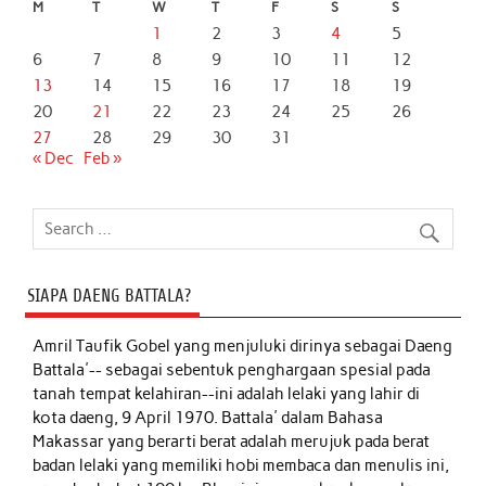
M
T
W
T
F
S
S
1
2
3
4
5
6
7
8
9
10
11
12
13
14
15
16
17
18
19
20
21
22
23
24
25
26
27
28
29
30
31
« Dec
Feb »
SIAPA DAENG BATTALA?
Amril Taufik Gobel
yang menjuluki dirinya sebagai Daeng
Battala'-- sebagai sebentuk penghargaan spesial pada
tanah tempat kelahiran--ini adalah lelaki yang lahir di
kota daeng, 9 April 1970. Battala' dalam Bahasa
Makassar yang berarti berat adalah merujuk pada berat
badan lelaki yang memiliki hobi membaca dan menulis ini,