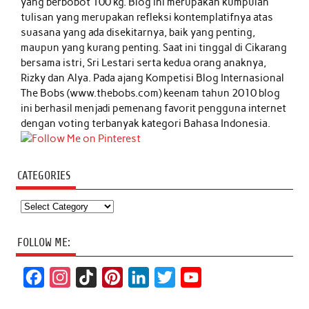
yang berbobot 100 kg. Blog ini merupakan kumpulan
tulisan yang merupakan refleksi kontemplatifnya atas
suasana yang ada disekitarnya, baik yang penting,
maupun yang kurang penting. Saat ini tinggal di Cikarang
bersama istri, Sri Lestari serta kedua orang anaknya,
Rizky dan Alya. Pada ajang Kompetisi Blog Internasional
The Bobs (www.thebobs.com) keenam tahun 2010 blog
ini berhasil menjadi pemenang favorit pengguna internet
dengan voting terbanyak kategori Bahasa Indonesia.
CATEGORIES
Categories
FOLLOW ME:
F
I
T
P
L
T
Y
a
n
i
i
i
w
o