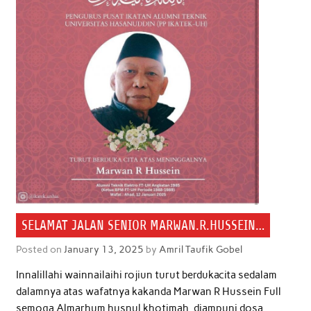
SELAMAT JALAN SENIOR MARWAN.R.HUSSEIN…
Posted on
January 13, 2025
by
Amril Taufik Gobel
Innalillahi wainnailaihi rojiun turut berdukacita sedalam
dalamnya atas wafatnya kakanda Marwan R Hussein Full
semoga Almarhum husnul khotimah, diampuni dosa