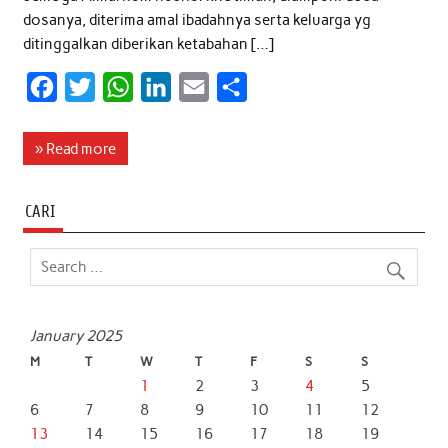
dosanya, diterima amal ibadahnya serta keluarga yg
ditinggalkan diberikan ketabahan […]
F
T
W
L
E
S
a
w
h
i
m
h
c
i
a
n
a
a
» Read more
e
t
t
k
i
r
b
t
s
e
l
e
CARI
o
e
A
d
o
r
p
I
k
p
n
January 2025
M
T
W
T
F
S
S
1
2
3
4
5
6
7
8
9
10
11
12
13
14
15
16
17
18
19