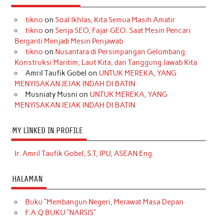
tikno
on
Soal Ikhlas, Kita Semua Masih Amatir
tikno
on
Senja SEO, Fajar GEO: Saat Mesin Pencari
Berganti Menjadi Mesin Penjawab
tikno
on
Nusantara di Persimpangan Gelombang:
Konstruksi Maritim, Laut Kita, dan Tanggung Jawab Kita
Amril Taufik Gobel
on
UNTUK MEREKA, YANG
MENYISAKAN JEJAK INDAH DI BATIN
Musniaty Musni
on
UNTUK MEREKA, YANG
MENYISAKAN JEJAK INDAH DI BATIN
MY LINKED IN PROFILE
Ir. Amril Taufik Gobel, S.T, IPU, ASEAN Eng.
HALAMAN
Buku “Membangun Negeri, Merawat Masa Depan
F.A.Q BUKU “NARSIS”