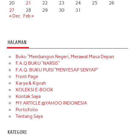
20
21
22
23
24
25
26
27
28
29
30
31
« Dec
Feb »
HALAMAN
Buku “Membangun Negeri, Merawat Masa Depan
F.A.Q BUKU “NARSIS”
F.A.Q. BUKU PUISI “MENYESAP SENYAP”
Front Page
Karya & Kiprah
KOLEKSI E-BOOK
Kontak Saya
MY ARTICLE @YAHOO INDONESIA
Portofolio
Tentang Saya
KATEGORI