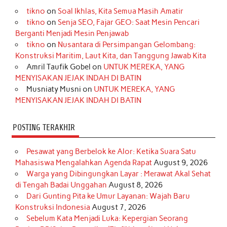
tikno
on
Soal Ikhlas, Kita Semua Masih Amatir
b
a
o
e
e
t
u
tikno
on
Senja SEO, Fajar GEO: Saat Mesin Pencari
o
g
k
r
d
e
b
Berganti Menjadi Mesin Penjawab
o
r
e
I
r
e
tikno
on
Nusantara di Persimpangan Gelombang:
Konstruksi Maritim, Laut Kita, dan Tanggung Jawab Kita
k
a
s
n
Amril Taufik Gobel
on
UNTUK MEREKA, YANG
m
t
MENYISAKAN JEJAK INDAH DI BATIN
Musniaty Musni
on
UNTUK MEREKA, YANG
MENYISAKAN JEJAK INDAH DI BATIN
POSTING TERAKHIR
Pesawat yang Berbelok ke Alor: Ketika Suara Satu
Mahasiswa Mengalahkan Agenda Rapat
August 9, 2026
Warga yang Dibingungkan Layar : Merawat Akal Sehat
di Tengah Badai Unggahan
August 8, 2026
Dari Gunting Pita ke Umur Layanan: Wajah Baru
Konstruksi Indonesia
August 7, 2026
Sebelum Kata Menjadi Luka: Kepergian Seorang