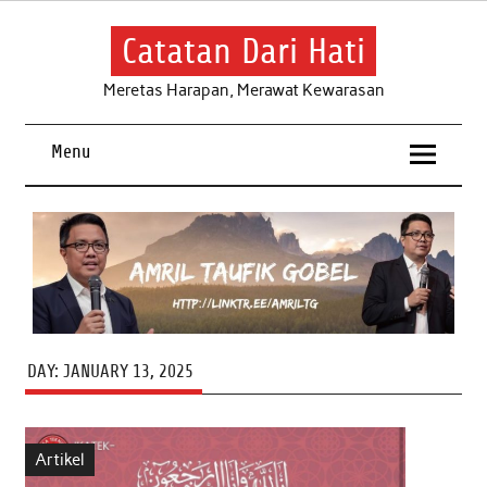
Skip
to
content
Catatan Dari Hati
Meretas Harapan, Merawat Kewarasan
Menu
DAY:
JANUARY 13, 2025
Artikel