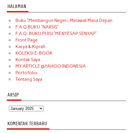
c
s
k
n
n
i
u
HALAMAN
e
t
T
t
k
t
T
Buku “Membangun Negeri, Merawat Masa Depan
b
a
o
e
e
t
u
F.A.Q BUKU “NARSIS”
o
g
k
r
d
e
b
F.A.Q. BUKU PUISI “MENYESAP SENYAP”
o
r
e
I
r
e
Front Page
Karya & Kiprah
k
a
s
n
KOLEKSI E-BOOK
m
t
Kontak Saya
MY ARTICLE @YAHOO INDONESIA
Portofolio
Tentang Saya
ARSIP
Arsip
KOMENTAR TERBARU