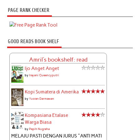
PAGE RANK CHECKER
GOOD READS BOOK SHELF
Amril's bookshelf: read
Ijo Anget Anget
by
Irayani Queencyputri
Kopi Sumatera di Amerika
by
Yusran Darmawan
Kompasiana Etalase
Warga Biasa
by
Pepih Nugraha
MELAJU PASTI DENGAN JURUS "ANTI MATI