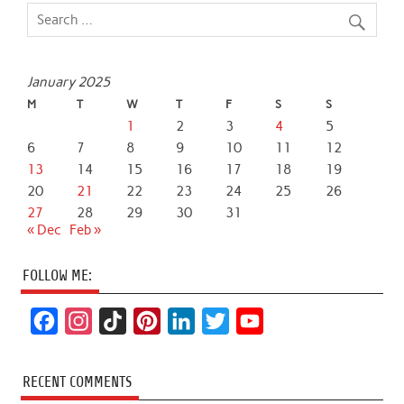
January 2025
M
T
W
T
F
S
S
1
2
3
4
5
6
7
8
9
10
11
12
13
14
15
16
17
18
19
20
21
22
23
24
25
26
27
28
29
30
31
« Dec
Feb »
FOLLOW ME:
F
I
T
P
L
T
Y
a
n
i
i
i
w
o
c
s
k
n
n
i
u
RECENT COMMENTS
e
t
T
t
k
t
T