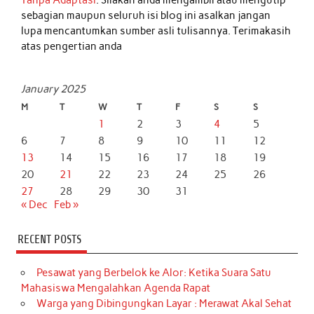
Tanpa Adaptasi
. Silakan anda mengambil atau mengutip
sebagian maupun seluruh isi blog ini asalkan jangan
lupa mencantumkan sumber asli tulisannya. Terimakasih
atas pengertian anda
January 2025
M
T
W
T
F
S
S
1
2
3
4
5
6
7
8
9
10
11
12
13
14
15
16
17
18
19
20
21
22
23
24
25
26
27
28
29
30
31
« Dec
Feb »
RECENT POSTS
Pesawat yang Berbelok ke Alor: Ketika Suara Satu
Mahasiswa Mengalahkan Agenda Rapat
Warga yang Dibingungkan Layar : Merawat Akal Sehat