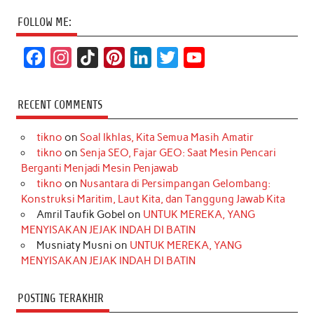
FOLLOW ME:
F
I
T
P
L
T
Y
a
n
i
i
i
w
o
c
s
k
n
n
i
u
RECENT COMMENTS
e
t
T
t
k
t
T
tikno
on
Soal Ikhlas, Kita Semua Masih Amatir
b
a
o
e
e
t
u
tikno
on
Senja SEO, Fajar GEO: Saat Mesin Pencari
o
g
k
r
d
e
b
Berganti Menjadi Mesin Penjawab
o
r
e
I
r
e
tikno
on
Nusantara di Persimpangan Gelombang:
Konstruksi Maritim, Laut Kita, dan Tanggung Jawab Kita
k
a
s
n
Amril Taufik Gobel
on
UNTUK MEREKA, YANG
m
t
MENYISAKAN JEJAK INDAH DI BATIN
Musniaty Musni
on
UNTUK MEREKA, YANG
MENYISAKAN JEJAK INDAH DI BATIN
POSTING TERAKHIR