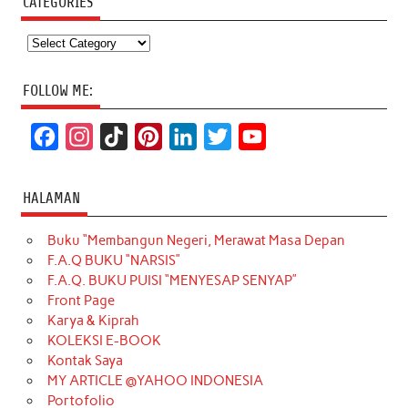
CATEGORIES
Categories
FOLLOW ME:
F
I
T
P
L
T
Y
a
n
i
i
i
w
o
c
s
k
n
n
i
u
HALAMAN
e
t
T
t
k
t
T
Buku “Membangun Negeri, Merawat Masa Depan
b
a
o
e
e
t
u
F.A.Q BUKU “NARSIS”
o
g
k
r
d
e
b
F.A.Q. BUKU PUISI “MENYESAP SENYAP”
o
r
e
I
r
e
Front Page
Karya & Kiprah
k
a
s
n
KOLEKSI E-BOOK
m
t
Kontak Saya
MY ARTICLE @YAHOO INDONESIA
Portofolio