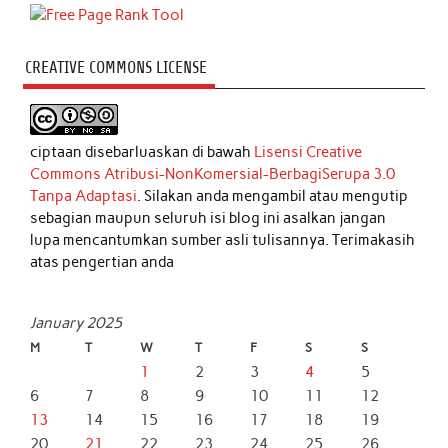
CREATIVE COMMONS LICENSE
ciptaan disebarluaskan di bawah
Lisensi Creative
Commons Atribusi-NonKomersial-BerbagiSerupa 3.0
Tanpa Adaptasi
. Silakan anda mengambil atau mengutip
sebagian maupun seluruh isi blog ini asalkan jangan
lupa mencantumkan sumber asli tulisannya. Terimakasih
atas pengertian anda
January 2025
M
T
W
T
F
S
S
1
2
3
4
5
6
7
8
9
10
11
12
13
14
15
16
17
18
19
20
21
22
23
24
25
26