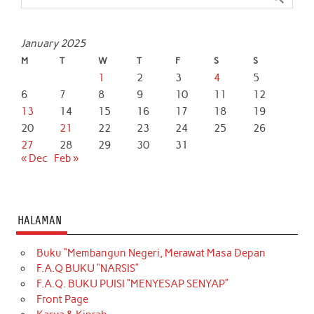
January 2025
M
T
W
T
F
S
S
1
2
3
4
5
6
7
8
9
10
11
12
13
14
15
16
17
18
19
20
21
22
23
24
25
26
27
28
29
30
31
« Dec
Feb »
HALAMAN
Buku “Membangun Negeri, Merawat Masa Depan
F.A.Q BUKU “NARSIS”
F.A.Q. BUKU PUISI “MENYESAP SENYAP”
Front Page