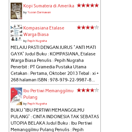
Kopi Sumatera di Amerika
by
Yusran Darmawan
Kompasiana Etalase
Warga Biasa
by
Pepih Nugraha
MELAJU PASTI DENGAN JURUS "ANTI MATI
GAYA" Judul Buku : KOMPASIANA, Etalase
Warga Biasa Penulis : Pepih Nugraha
Penerbit : PT Gramedia Pustaka Utama
Cetakan : Pertama, Oktober 2013 Tebal : xi +
268 halaman ISBN : 978-979-22-9987-8...
Ibu Pertiwi Memanggilmu
Pulang
by
Pepih Nugraha
BUKU “IBU PERTIWI MEMANGGILMU
PULANG” : CINTA INDONESIA TAK SEBATAS
UTOPIA BELAKA Judul Buku : Ibu Pertiwi
Memanggilmu Pulang Penulis : Pepih