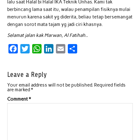
lalu saat Halal bi Halal IKA Teknik Unhas. Kami tak
berbincang lama saat itu, walau penampilan fisiknya mulai
menurun karena sakit yg diderita, beliau tetap bersemangat
dengan sorot mata tajam yg jadi ciri khasnya.
Selamat jalan kak Marwan, Al Fatihah..
F
T
W
L
E
S
a
w
h
i
m
h
c
i
a
n
a
a
Leave a Reply
e
t
t
k
i
r
Your email address will not be published.
Required fields
b
t
s
e
l
e
are marked
*
o
e
A
d
Comment
*
o
r
p
I
k
p
n