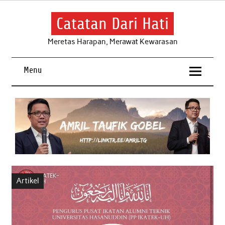
Skip
to
content
Catatan Dari Hati
Meretas Harapan, Merawat Kewarasan
Menu
Artikel