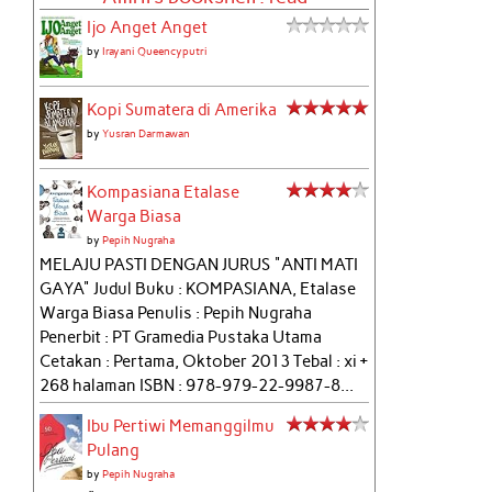
Ijo Anget Anget
by
Irayani Queencyputri
Kopi Sumatera di Amerika
by
Yusran Darmawan
Kompasiana Etalase
Warga Biasa
by
Pepih Nugraha
MELAJU PASTI DENGAN JURUS "ANTI MATI
GAYA" Judul Buku : KOMPASIANA, Etalase
Warga Biasa Penulis : Pepih Nugraha
Penerbit : PT Gramedia Pustaka Utama
Cetakan : Pertama, Oktober 2013 Tebal : xi +
268 halaman ISBN : 978-979-22-9987-8...
Ibu Pertiwi Memanggilmu
Pulang
by
Pepih Nugraha