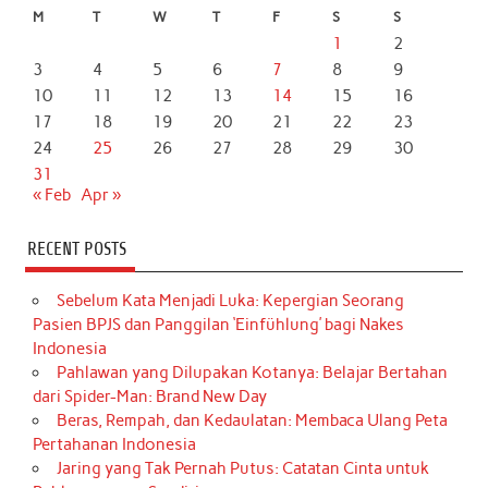
M
T
W
T
F
S
S
1
2
3
4
5
6
7
8
9
10
11
12
13
14
15
16
17
18
19
20
21
22
23
24
25
26
27
28
29
30
31
« Feb
Apr »
RECENT POSTS
Sebelum Kata Menjadi Luka: Kepergian Seorang
Pasien BPJS dan Panggilan ‘Einfühlung’ bagi Nakes
Indonesia
Pahlawan yang Dilupakan Kotanya: Belajar Bertahan
dari Spider-Man: Brand New Day
Beras, Rempah, dan Kedaulatan: Membaca Ulang Peta
Pertahanan Indonesia
Jaring yang Tak Pernah Putus: Catatan Cinta untuk