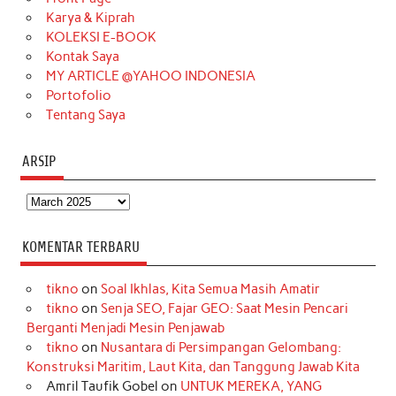
Karya & Kiprah
k
a
s
n
KOLEKSI E-BOOK
m
t
Kontak Saya
MY ARTICLE @YAHOO INDONESIA
Portofolio
Tentang Saya
ARSIP
Arsip
KOMENTAR TERBARU
tikno
on
Soal Ikhlas, Kita Semua Masih Amatir
tikno
on
Senja SEO, Fajar GEO: Saat Mesin Pencari
Berganti Menjadi Mesin Penjawab
tikno
on
Nusantara di Persimpangan Gelombang:
Konstruksi Maritim, Laut Kita, dan Tanggung Jawab Kita
Amril Taufik Gobel
on
UNTUK MEREKA, YANG