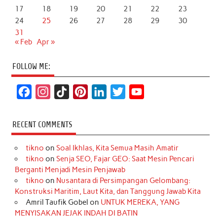
17
18
19
20
21
22
23
24
25
26
27
28
29
30
31
« Feb
Apr »
FOLLOW ME:
F
I
T
P
L
T
Y
a
n
i
i
i
w
o
c
s
k
n
n
i
u
RECENT COMMENTS
e
t
T
t
k
t
T
tikno
on
Soal Ikhlas, Kita Semua Masih Amatir
b
a
o
e
e
t
u
tikno
on
Senja SEO, Fajar GEO: Saat Mesin Pencari
o
g
k
r
d
e
b
Berganti Menjadi Mesin Penjawab
o
r
e
I
r
e
tikno
on
Nusantara di Persimpangan Gelombang:
Konstruksi Maritim, Laut Kita, dan Tanggung Jawab Kita
k
a
s
n
Amril Taufik Gobel
on
UNTUK MEREKA, YANG
m
t
MENYISAKAN JEJAK INDAH DI BATIN