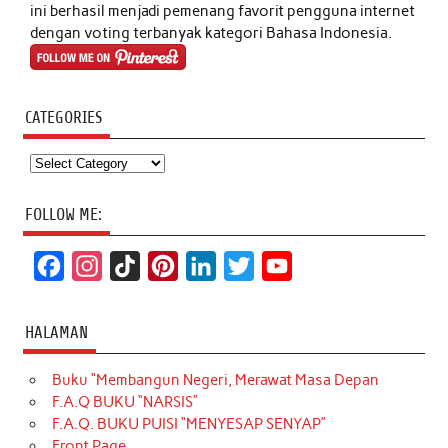
ini berhasil menjadi pemenang favorit pengguna internet
dengan voting terbanyak kategori Bahasa Indonesia.
CATEGORIES
Categories
FOLLOW ME:
F
I
T
P
L
T
Y
a
n
i
i
i
w
o
c
s
k
n
n
i
u
HALAMAN
e
t
T
t
k
t
T
Buku “Membangun Negeri, Merawat Masa Depan
b
a
o
e
e
t
u
F.A.Q BUKU “NARSIS”
o
g
k
r
d
e
b
F.A.Q. BUKU PUISI “MENYESAP SENYAP”
o
r
e
I
r
e
Front Page