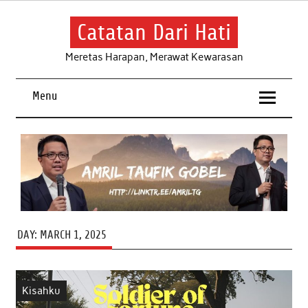
Skip
to
content
Catatan Dari Hati
Meretas Harapan, Merawat Kewarasan
Menu
DAY:
MARCH 1, 2025
Kisahku