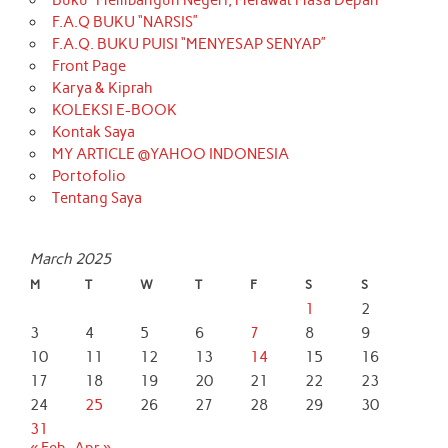
Buku “Membangun Negeri, Merawat Masa Depan
F.A.Q BUKU “NARSIS”
F.A.Q. BUKU PUISI “MENYESAP SENYAP”
Front Page
Karya & Kiprah
KOLEKSI E-BOOK
Kontak Saya
MY ARTICLE @YAHOO INDONESIA
Portofolio
Tentang Saya
March 2025
M
T
W
T
F
S
S
1
2
3
4
5
6
7
8
9
10
11
12
13
14
15
16
17
18
19
20
21
22
23
24
25
26
27
28
29
30
31
« Feb
Apr »