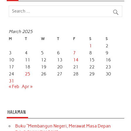
o
e
A
d
o
r
p
I
k
p
n
March 2025
M
T
W
T
F
S
S
1
2
3
4
5
6
7
8
9
10
11
12
13
14
15
16
17
18
19
20
21
22
23
24
25
26
27
28
29
30
31
« Feb
Apr »
HALAMAN
Buku “Membangun Negeri, Merawat Masa Depan