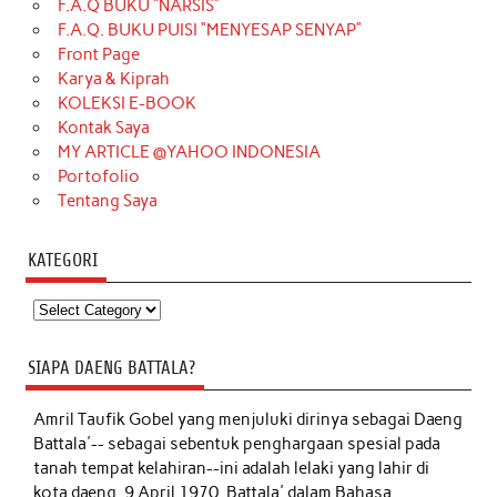
F.A.Q BUKU “NARSIS”
F.A.Q. BUKU PUISI “MENYESAP SENYAP”
Front Page
Karya & Kiprah
KOLEKSI E-BOOK
Kontak Saya
MY ARTICLE @YAHOO INDONESIA
Portofolio
Tentang Saya
KATEGORI
Kategori
SIAPA DAENG BATTALA?
Amril Taufik Gobel
yang menjuluki dirinya sebagai Daeng
Battala'-- sebagai sebentuk penghargaan spesial pada
tanah tempat kelahiran--ini adalah lelaki yang lahir di
kota daeng, 9 April 1970. Battala' dalam Bahasa