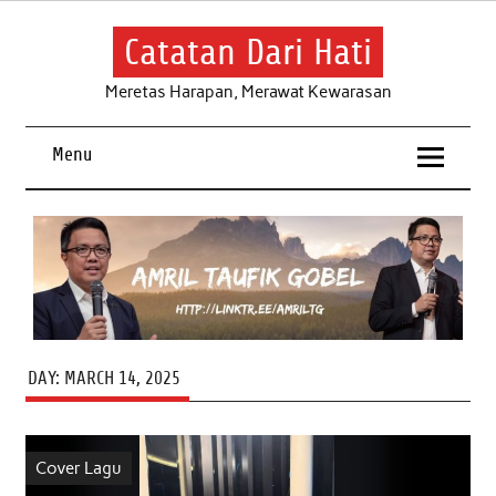
Skip
to
content
Catatan Dari Hati
Meretas Harapan, Merawat Kewarasan
Menu
DAY:
MARCH 14, 2025
Cover Lagu