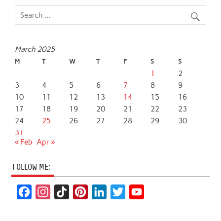
March 2025
M
T
W
T
F
S
S
1
2
3
4
5
6
7
8
9
10
11
12
13
14
15
16
17
18
19
20
21
22
23
24
25
26
27
28
29
30
31
« Feb
Apr »
FOLLOW ME:
F
I
T
P
L
T
Y
a
n
i
i
i
w
o