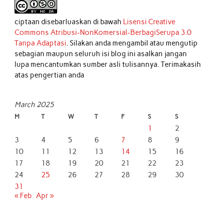
ciptaan disebarluaskan di bawah
Lisensi Creative
Commons Atribusi-NonKomersial-BerbagiSerupa 3.0
Tanpa Adaptasi
. Silakan anda mengambil atau mengutip
sebagian maupun seluruh isi blog ini asalkan jangan
lupa mencantumkan sumber asli tulisannya. Terimakasih
atas pengertian anda
March 2025
M
T
W
T
F
S
S
1
2
3
4
5
6
7
8
9
10
11
12
13
14
15
16
17
18
19
20
21
22
23
24
25
26
27
28
29
30
31
« Feb
Apr »