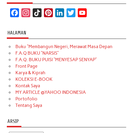
F
I
T
P
L
T
Y
a
n
i
i
i
w
o
c
s
k
n
n
i
u
HALAMAN
e
t
T
t
k
t
T
Buku “Membangun Negeri, Merawat Masa Depan
b
a
o
e
e
t
u
F.A.Q BUKU “NARSIS”
o
g
k
r
d
e
b
F.A.Q. BUKU PUISI “MENYESAP SENYAP”
o
r
e
I
r
e
Front Page
Karya & Kiprah
k
a
s
n
KOLEKSI E-BOOK
m
t
Kontak Saya
MY ARTICLE @YAHOO INDONESIA
Portofolio
Tentang Saya
ARSIP