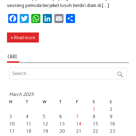
seorang pemuda berjaket lusuh berdiri diam di […]
F
T
W
L
E
S
a
w
h
i
m
h
c
i
a
n
a
a
» Read more
e
t
t
k
i
r
b
t
s
e
l
e
CARI
o
e
A
d
o
r
p
I
k
p
n
March 2025
M
T
W
T
F
S
S
1
2
3
4
5
6
7
8
9
10
11
12
13
14
15
16
17
18
19
20
21
22
23