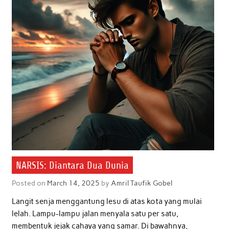
o
r
p
I
k
p
n
NARSIS: Diantara Dua Dunia
Posted on
March 14, 2025
by
Amril Taufik Gobel
Langit senja menggantung lesu di atas kota yang mulai
lelah. Lampu-lampu jalan menyala satu per satu,
membentuk jejak cahaya yang samar. Di bawahnya,