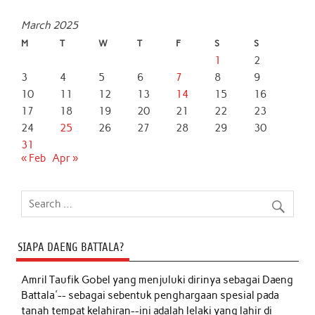
March 2025
M
T
W
T
F
S
S
1
2
3
4
5
6
7
8
9
10
11
12
13
14
15
16
17
18
19
20
21
22
23
24
25
26
27
28
29
30
31
« Feb
Apr »
SIAPA DAENG BATTALA?
Amril Taufik Gobel
yang menjuluki dirinya sebagai Daeng
Battala'-- sebagai sebentuk penghargaan spesial pada
tanah tempat kelahiran--ini adalah lelaki yang lahir di