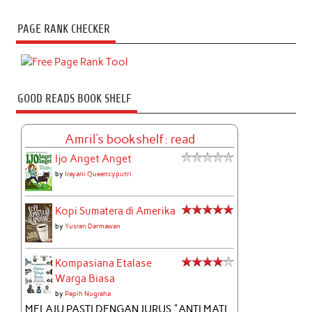
PAGE RANK CHECKER
GOOD READS BOOK SHELF
Amril's bookshelf: read
Ijo Anget Anget
by
Irayani Queencyputri
Kopi Sumatera di Amerika
by
Yusran Darmawan
Kompasiana Etalase
Warga Biasa
by
Pepih Nugraha
MELAJU PASTI DENGAN JURUS "ANTI MATI