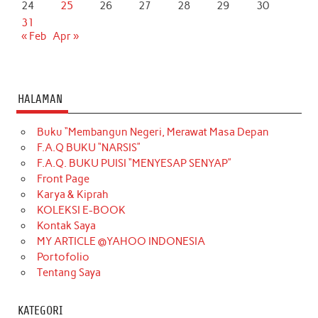
24
25
26
27
28
29
30
31
« Feb
Apr »
HALAMAN
Buku “Membangun Negeri, Merawat Masa Depan
F.A.Q BUKU “NARSIS”
F.A.Q. BUKU PUISI “MENYESAP SENYAP”
Front Page
Karya & Kiprah
KOLEKSI E-BOOK
Kontak Saya
MY ARTICLE @YAHOO INDONESIA
Portofolio
Tentang Saya
KATEGORI