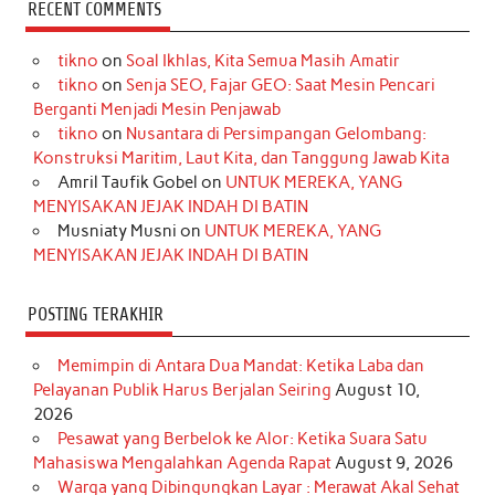
c
s
k
n
n
i
u
RECENT COMMENTS
e
t
T
t
k
t
T
tikno
on
Soal Ikhlas, Kita Semua Masih Amatir
b
a
o
e
e
t
u
tikno
on
Senja SEO, Fajar GEO: Saat Mesin Pencari
o
g
k
r
d
e
b
Berganti Menjadi Mesin Penjawab
o
r
e
I
r
e
tikno
on
Nusantara di Persimpangan Gelombang:
Konstruksi Maritim, Laut Kita, dan Tanggung Jawab Kita
k
a
s
n
Amril Taufik Gobel
on
UNTUK MEREKA, YANG
m
t
MENYISAKAN JEJAK INDAH DI BATIN
Musniaty Musni
on
UNTUK MEREKA, YANG
MENYISAKAN JEJAK INDAH DI BATIN
POSTING TERAKHIR
Memimpin di Antara Dua Mandat: Ketika Laba dan
Pelayanan Publik Harus Berjalan Seiring
August 10,
2026
Pesawat yang Berbelok ke Alor: Ketika Suara Satu
Mahasiswa Mengalahkan Agenda Rapat
August 9, 2026
Warga yang Dibingungkan Layar : Merawat Akal Sehat