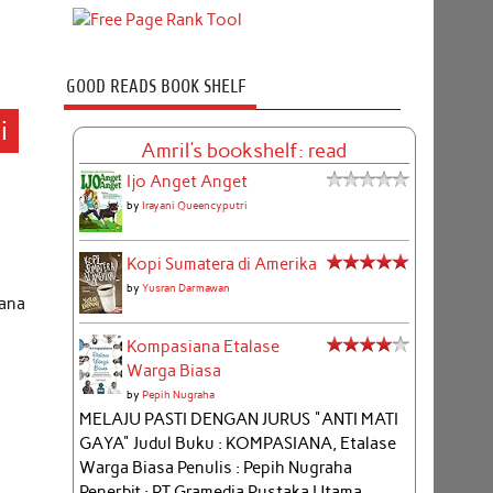
GOOD READS BOOK SHELF
i
Amril's bookshelf: read
Ijo Anget Anget
by
Irayani Queencyputri
Kopi Sumatera di Amerika
by
Yusran Darmawan
hana
Kompasiana Etalase
Warga Biasa
by
Pepih Nugraha
MELAJU PASTI DENGAN JURUS "ANTI MATI
GAYA" Judul Buku : KOMPASIANA, Etalase
Warga Biasa Penulis : Pepih Nugraha
Penerbit : PT Gramedia Pustaka Utama