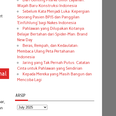
Dari Gunting Pita ke Umur Layanan:
Wajah Baru Konstruksi Indonesia
Sebelum Kata Menjadi Luka: Kepergian
et
Seorang Pasien BPJS dan Panggilan
‘Einfühlung’ bagi Nakes Indonesia
Pahlawan yang Dilupakan Kotanya:
Belajar Bertahan dari Spider-Man: Brand
New Day
Beras, Rempah, dan Kedaulatan:
Membaca Ulang Peta Pertahanan
Indonesia
Jaring yang Tak Pernah Putus: Catatan
Cinta untuk Pahlawan yang Sendirian
nal
Kepada Mereka yang Masih Bangun dan
Mencoba Lagi
ARSIP
ar,
Arsip
an