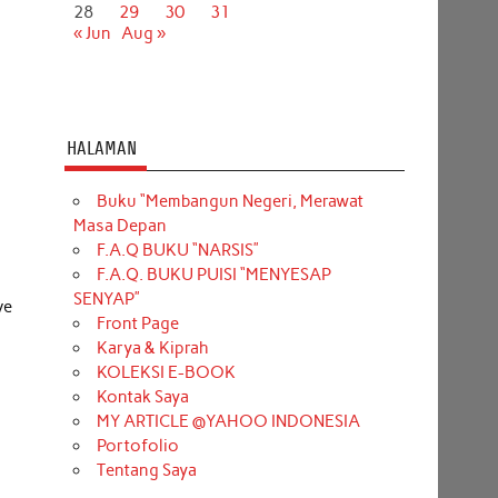
28
29
30
31
« Jun
Aug »
HALAMAN
Buku “Membangun Negeri, Merawat
Masa Depan
F.A.Q BUKU “NARSIS”
F.A.Q. BUKU PUISI “MENYESAP
SENYAP”
ve
Front Page
Karya & Kiprah
KOLEKSI E-BOOK
Kontak Saya
MY ARTICLE @YAHOO INDONESIA
Portofolio
Tentang Saya