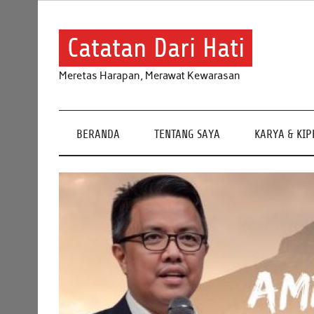
Skip
to
content
Catatan Dari Hati
Meretas Harapan, Merawat Kewarasan
BERANDA
TENTANG SAYA
KARYA & KI