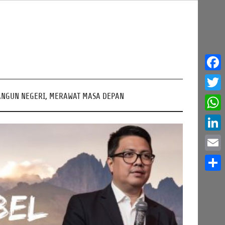
Face
NGUN NEGERI, MERAWAT MASA DEPAN
Twitt
What
Linke
Email
Share