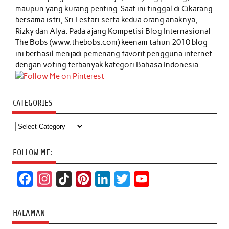
maupun yang kurang penting. Saat ini tinggal di Cikarang
bersama istri, Sri Lestari serta kedua orang anaknya,
Rizky dan Alya. Pada ajang Kompetisi Blog Internasional
The Bobs (www.thebobs.com) keenam tahun 2010 blog
ini berhasil menjadi pemenang favorit pengguna internet
dengan voting terbanyak kategori Bahasa Indonesia.
CATEGORIES
Categories
FOLLOW ME:
F
I
T
P
L
T
Y
a
n
i
i
i
w
o
c
s
k
n
n
i
u
HALAMAN
e
t
T
t
k
t
T