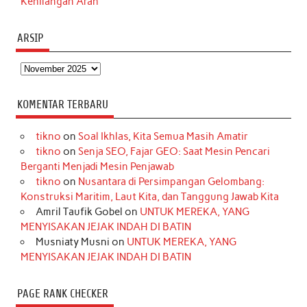
Kehilangan Arah
ARSIP
Arsip
KOMENTAR TERBARU
tikno
on
Soal Ikhlas, Kita Semua Masih Amatir
tikno
on
Senja SEO, Fajar GEO: Saat Mesin Pencari
Berganti Menjadi Mesin Penjawab
tikno
on
Nusantara di Persimpangan Gelombang:
Konstruksi Maritim, Laut Kita, dan Tanggung Jawab Kita
Amril Taufik Gobel
on
UNTUK MEREKA, YANG
MENYISAKAN JEJAK INDAH DI BATIN
Musniaty Musni
on
UNTUK MEREKA, YANG
MENYISAKAN JEJAK INDAH DI BATIN
PAGE RANK CHECKER