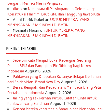
o
g
k
r
d
e
b
Berganti Menjadi Mesin Penjawab
o
r
e
I
r
e
tikno
on
Nusantara di Persimpangan Gelombang:
Konstruksi Maritim, Laut Kita, dan Tanggung Jawab Kita
k
a
s
n
Amril Taufik Gobel
on
UNTUK MEREKA, YANG
m
t
MENYISAKAN JEJAK INDAH DI BATIN
Musniaty Musni
on
UNTUK MEREKA, YANG
MENYISAKAN JEJAK INDAH DI BATIN
POSTING TERAKHIR
Sebelum Kata Menjadi Luka: Kepergian Seorang
Pasien BPJS dan Panggilan ‘Einfühlung’ bagi Nakes
Indonesia
August 6, 2026
Pahlawan yang Dilupakan Kotanya: Belajar Bertahan
dari Spider-Man: Brand New Day
August 3, 2026
Beras, Rempah, dan Kedaulatan: Membaca Ulang Peta
Pertahanan Indonesia
August 2, 2026
Jaring yang Tak Pernah Putus: Catatan Cinta untuk
Pahlawan yang Sendirian
August 1, 2026
Kepada Mereka yang Masih Bangun dan Mencoba Lagi