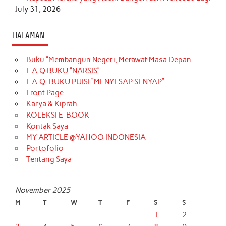
July 31, 2026
HALAMAN
Buku “Membangun Negeri, Merawat Masa Depan
F.A.Q BUKU “NARSIS”
F.A.Q. BUKU PUISI “MENYESAP SENYAP”
Front Page
Karya & Kiprah
KOLEKSI E-BOOK
Kontak Saya
MY ARTICLE @YAHOO INDONESIA
Portofolio
Tentang Saya
November 2025
M
T
W
T
F
S
S
1
2