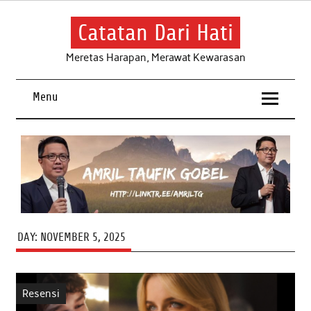
Skip
to
content
Catatan Dari Hati
Meretas Harapan, Merawat Kewarasan
Menu
DAY:
NOVEMBER 5, 2025
Resensi