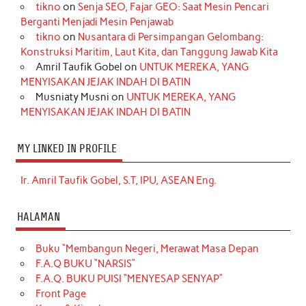
tikno
on
Senja SEO, Fajar GEO: Saat Mesin Pencari
Berganti Menjadi Mesin Penjawab
tikno
on
Nusantara di Persimpangan Gelombang:
Konstruksi Maritim, Laut Kita, dan Tanggung Jawab Kita
Amril Taufik Gobel
on
UNTUK MEREKA, YANG
MENYISAKAN JEJAK INDAH DI BATIN
Musniaty Musni
on
UNTUK MEREKA, YANG
MENYISAKAN JEJAK INDAH DI BATIN
MY LINKED IN PROFILE
Ir. Amril Taufik Gobel, S.T, IPU, ASEAN Eng.
HALAMAN
Buku “Membangun Negeri, Merawat Masa Depan
F.A.Q BUKU “NARSIS”
F.A.Q. BUKU PUISI “MENYESAP SENYAP”
Front Page