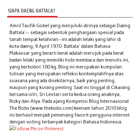
SIAPA DAENG BATTALA?
Amril Taufik Gobel
yang menjuluki dirinya sebagai Daeng
Battala'-- sebagai sebentuk penghargaan spesial pada
tanah tempat kelahiran--ini adalah lelaki yang lahir di
kota daeng, 9 April 1970. Battala' dalam Bahasa
Makassar yang berarti berat adalah merujuk pada berat
badan lelaki yang memiliki hobi membaca dan menulis ini,
yang berbobot 100 kg. Blog ini merupakan kumpulan
tulisan yang merupakan refleksi kontemplatifnya atas
suasana yang ada disekitarnya, baik yang penting,
maupun yang kurang penting. Saat ini tinggal di Cikarang
bersama istri, Sri Lestari serta kedua orang anaknya,
Rizky dan Alya. Pada ajang Kompetisi Blog Internasional
The Bobs (www.thebobs.com) keenam tahun 2010 blog
ini berhasil menjadi pemenang favorit pengguna internet
dengan voting terbanyak kategori Bahasa Indonesia.