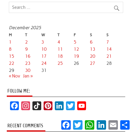
December 2025
M
T
W
T
F
S
S
1
2
3
4
5
6
7
8
9
10
11
12
13
14
15
16
17
18
19
20
21
22
23
24
25
26
27
28
29
30
31
« Nov
Jan »
FOLLOW ME:
F
I
T
P
L
T
Y
a
n
i
i
i
w
o
Facebook
Twitter
WhatsApp
LinkedIn
Email
S
c
s
k
n
n
i
u
RECENT COMMENTS