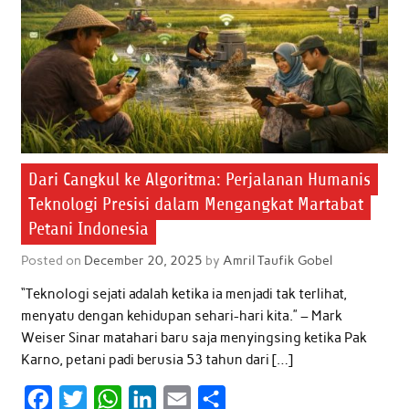
k
p
n
Dari Cangkul ke Algoritma: Perjalanan Humanis
Teknologi Presisi dalam Mengangkat Martabat
Petani Indonesia
Posted on
December 20, 2025
by
Amril Taufik Gobel
“Teknologi sejati adalah ketika ia menjadi tak terlihat,
menyatu dengan kehidupan sehari-hari kita.” – Mark
Weiser Sinar matahari baru saja menyingsing ketika Pak
Karno, petani padi berusia 53 tahun dari […]
F
T
W
L
E
S