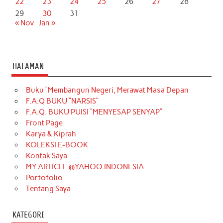
22
23
24
25
26
27
28
29
30
31
« Nov
Jan »
HALAMAN
Buku “Membangun Negeri, Merawat Masa Depan
F.A.Q BUKU “NARSIS”
F.A.Q. BUKU PUISI “MENYESAP SENYAP”
Front Page
Karya & Kiprah
KOLEKSI E-BOOK
Kontak Saya
MY ARTICLE @YAHOO INDONESIA
Portofolio
Tentang Saya
KATEGORI