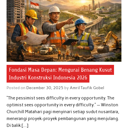
Fondasi Masa Depan: Mengurai Benang Kusut
Industri Konstruksi Indonesia 2026
Posted on
December 30, 2025
by
Amril Taufik Gobel
“The pessimist sees difficulty in every opportunity. The
optimist sees opportunity in every difficulty.” — Winston
Churchill Matahari pagi menyinari setiap sudut nusantara,
menerangi proyek-proyek pembangunan yang menjulang.
Di balik […]