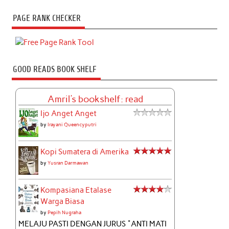
PAGE RANK CHECKER
GOOD READS BOOK SHELF
Amril's bookshelf: read
Ijo Anget Anget
by
Irayani Queencyputri
Kopi Sumatera di Amerika
by
Yusran Darmawan
Kompasiana Etalase
Warga Biasa
by
Pepih Nugraha
MELAJU PASTI DENGAN JURUS "ANTI MATI