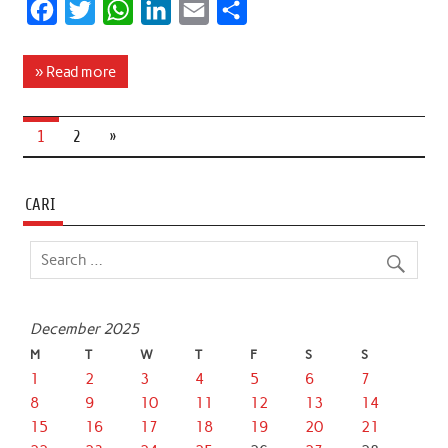
F
T
W
L
E
S
a
w
h
i
m
h
c
i
a
n
a
a
» Read more
e
t
t
k
i
r
b
t
s
e
l
e
1
2
»
o
e
A
d
o
r
p
I
CARI
k
p
n
December 2025
M
T
W
T
F
S
S
1
2
3
4
5
6
7
8
9
10
11
12
13
14
15
16
17
18
19
20
21