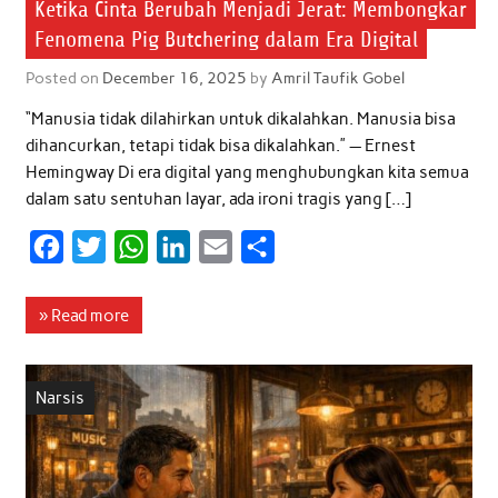
Ketika Cinta Berubah Menjadi Jerat: Membongkar
Fenomena Pig Butchering dalam Era Digital
Posted on
December 16, 2025
by
Amril Taufik Gobel
“Manusia tidak dilahirkan untuk dikalahkan. Manusia bisa
dihancurkan, tetapi tidak bisa dikalahkan.” — Ernest
Hemingway Di era digital yang menghubungkan kita semua
dalam satu sentuhan layar, ada ironi tragis yang […]
F
T
W
L
E
S
a
w
h
i
m
h
c
i
a
n
a
a
» Read more
e
t
t
k
i
r
b
t
s
e
l
e
Narsis
o
e
A
d
o
r
p
I
k
p
n