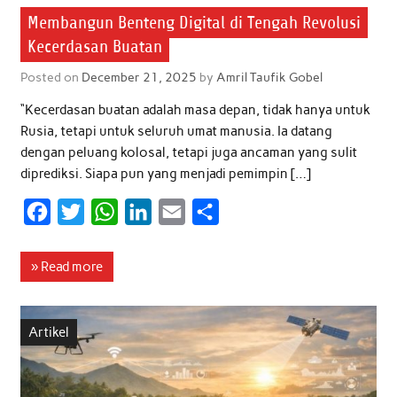
Membangun Benteng Digital di Tengah Revolusi
Kecerdasan Buatan
Posted on
December 21, 2025
by
Amril Taufik Gobel
“Kecerdasan buatan adalah masa depan, tidak hanya untuk
Rusia, tetapi untuk seluruh umat manusia. Ia datang
dengan peluang kolosal, tetapi juga ancaman yang sulit
diprediksi. Siapa pun yang menjadi pemimpin […]
F
T
W
L
E
S
a
w
h
i
m
h
c
i
a
n
a
a
» Read more
e
t
t
k
i
r
b
t
s
e
l
e
Artikel
o
e
A
d
o
r
p
I