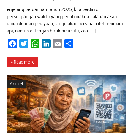
enjelang pergantian tahun 2025, kita berdiri di
persimpangan waktu yang penuh makna. Jalanan akan
ramai dengan perayaan, langit akan bersinar oleh kembang
api, namun di tengah hiruk pikuk itu, ada […]
F
T
W
L
E
S
a
w
h
i
m
h
c
i
a
n
a
a
» Read more
e
t
t
k
i
r
b
t
s
e
l
e
Artikel
o
e
A
d
o
r
p
I
k
p
n