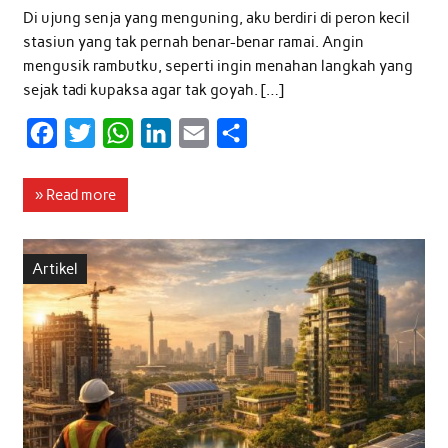
Di ujung senja yang menguning, aku berdiri di peron kecil
stasiun yang tak pernah benar-benar ramai. Angin
mengusik rambutku, seperti ingin menahan langkah yang
sejak tadi kupaksa agar tak goyah. […]
F
T
W
L
E
S
a
w
h
i
m
h
c
i
a
n
a
a
» Read more
e
t
t
k
i
r
b
t
s
e
l
e
Artikel
o
e
A
d
o
r
p
I
k
p
n