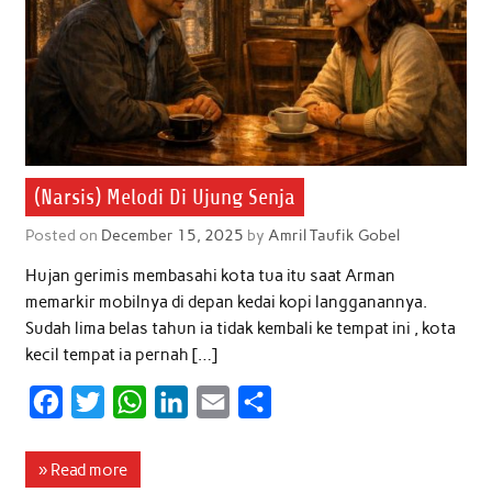
(Narsis) Melodi Di Ujung Senja
Posted on
December 15, 2025
by
Amril Taufik Gobel
Hujan gerimis membasahi kota tua itu saat Arman
memarkir mobilnya di depan kedai kopi langganannya.
Sudah lima belas tahun ia tidak kembali ke tempat ini , kota
kecil tempat ia pernah […]
F
T
W
L
E
S
a
w
h
i
m
h
c
i
a
n
a
a
» Read more