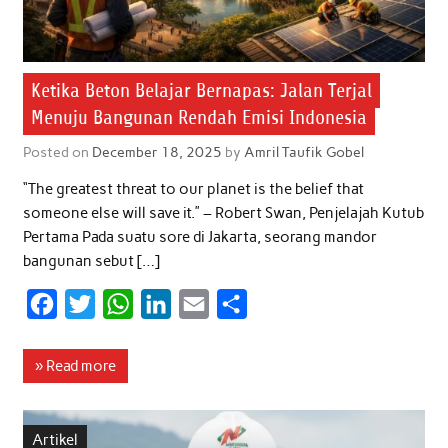
Ketika Beton Belajar Bernapas: Jalan Terjal
Menuju Bangunan Rendah Emisi Indonesia
Posted on
December 18, 2025
by
Amril Taufik Gobel
“The greatest threat to our planet is the belief that
someone else will save it.” – Robert Swan, Penjelajah Kutub
Pertama Pada suatu sore di Jakarta, seorang mandor
bangunan sebut […]
F
T
W
L
E
S
a
w
h
i
m
h
c
i
a
n
a
a
» Read more
e
t
t
k
i
r
b
t
s
e
l
e
Artikel