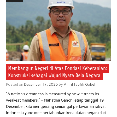
o
e
A
d
o
r
p
I
k
p
n
Membangun Negeri di Atas Fondasi Keberanian:
Konstruksi sebagai Wujud Nyata Bela Negara
Posted on
December 17, 2025
by
Amril Taufik Gobel
“A nation’s greatness is measured by how it treats its
weakest members.” – Mahatma Gandhi etiap tanggal 19
Desember, kita mengenang semangat perlawanan rakyat
Indonesia yang mempertahankan kedaulatan negara dari