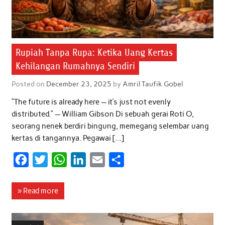
Rupiah Tanpa Rupa: Ketika Uang Kertas
Kehilangan Rumahnya Sendiri
Posted on
December 23, 2025
by
Amril Taufik Gobel
“The future is already here — it’s just not evenly
distributed.” — William Gibson Di sebuah gerai Roti O,
seorang nenek berdiri bingung, memegang selembar uang
kertas di tangannya. Pegawai […]
F
T
W
L
E
S
a
w
h
i
m
h
c
i
a
n
a
a
» Read more
e
t
t
k
i
r
b
t
s
e
l
e