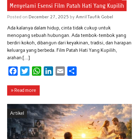
Menyelami Esensi Film Patah Hati Yang Kupilih
Posted on
December 27, 2025
by
Amril Taufik Gobel
Ada kalanya dalam hidup, cinta tidak cukup untuk
menopang sebuah hubungan. Ada tembok-tembok yang
berdiri kokoh, dibangun dari keyakinan, tradisi, dan harapan
keluarga yang berbeda. Film Patah Hati Yang Kupilih,
arahan […]
F
T
W
L
E
S
a
w
h
i
m
h
c
i
a
n
a
a
» Read more
e
t
t
k
i
r
b
t
s
e
l
e
Artikel
o
e
A
d
o
r
p
I
k
p
n