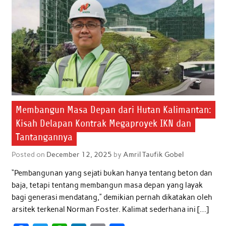
k
p
n
Membangun Masa Depan dari Hutan Kalimantan:
Kisah Delapan Kontrak Megaproyek IKN dan
Tantangannya
Posted on
December 12, 2025
by
Amril Taufik Gobel
“Pembangunan yang sejati bukan hanya tentang beton dan
baja, tetapi tentang membangun masa depan yang layak
bagi generasi mendatang,” demikian pernah dikatakan oleh
arsitek terkenal Norman Foster. Kalimat sederhana ini […]