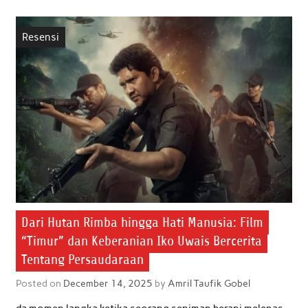
e
t
t
k
i
r
b
t
s
e
l
e
Resensi
o
e
A
d
o
r
p
I
k
p
n
Dari Hutan Rimba hingga Hati Manusia: Film
“Timur” dan Keberanian Iko Uwais Bercerita
Tentang Persaudaraan
Posted on
December 14, 2025
by
Amril Taufik Gobel