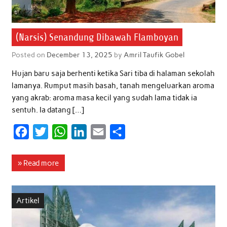
(Narsis) Senandung Dibawah Flamboyan
Posted on
December 13, 2025
by
Amril Taufik Gobel
Hujan baru saja berhenti ketika Sari tiba di halaman sekolah
lamanya. Rumput masih basah, tanah mengeluarkan aroma
yang akrab: aroma masa kecil yang sudah lama tidak ia
sentuh. Ia datang […]
F
T
W
L
E
S
a
w
h
i
m
h
c
i
a
n
a
a
» Read more
e
t
t
k
i
r
b
t
s
e
l
e
Artikel
o
e
A
d
o
r
p
I