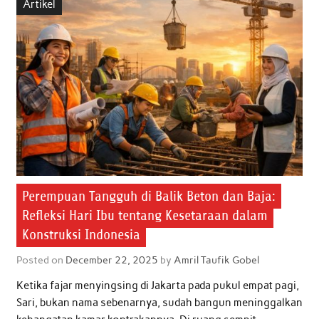
Artikel
o
e
A
d
o
r
p
I
k
p
n
Perempuan Tangguh di Balik Beton dan Baja:
Refleksi Hari Ibu tentang Kesetaraan dalam
Konstruksi Indonesia
Posted on
December 22, 2025
by
Amril Taufik Gobel
Ketika fajar menyingsing di Jakarta pada pukul empat pagi,
Sari, bukan nama sebenarnya, sudah bangun meninggalkan