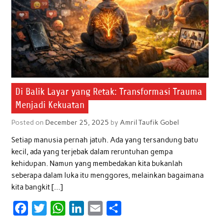
Di Balik Layar yang Retak: Transformasi Trauma
Menjadi Kekuatan
Posted on
December 25, 2025
by
Amril Taufik Gobel
Setiap manusia pernah jatuh. Ada yang tersandung batu
kecil, ada yang terjebak dalam reruntuhan gempa
kehidupan. Namun yang membedakan kita bukanlah
seberapa dalam luka itu menggores, melainkan bagaimana
kita bangkit […]
F
T
W
L
E
S