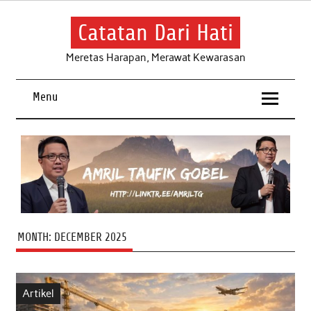
Skip
to
content
Catatan Dari Hati
Meretas Harapan, Merawat Kewarasan
Menu
MONTH:
DECEMBER 2025
Artikel