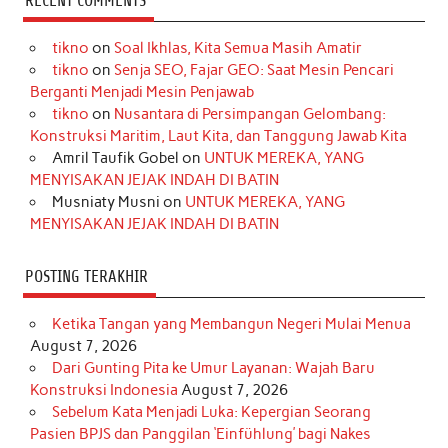
RECENT COMMENTS
e
t
T
t
k
t
T
tikno
on
Soal Ikhlas, Kita Semua Masih Amatir
b
a
o
e
e
t
u
tikno
on
Senja SEO, Fajar GEO: Saat Mesin Pencari
o
g
k
r
d
e
b
Berganti Menjadi Mesin Penjawab
o
r
e
I
r
e
tikno
on
Nusantara di Persimpangan Gelombang:
Konstruksi Maritim, Laut Kita, dan Tanggung Jawab Kita
k
a
s
n
Amril Taufik Gobel
on
UNTUK MEREKA, YANG
m
t
MENYISAKAN JEJAK INDAH DI BATIN
Musniaty Musni
on
UNTUK MEREKA, YANG
MENYISAKAN JEJAK INDAH DI BATIN
POSTING TERAKHIR
Ketika Tangan yang Membangun Negeri Mulai Menua
August 7, 2026
Dari Gunting Pita ke Umur Layanan: Wajah Baru
Konstruksi Indonesia
August 7, 2026
Sebelum Kata Menjadi Luka: Kepergian Seorang
Pasien BPJS dan Panggilan ‘Einfühlung’ bagi Nakes