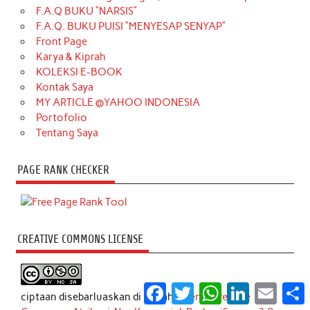
F.A.Q BUKU “NARSIS”
F.A.Q. BUKU PUISI “MENYESAP SENYAP”
Front Page
Karya & Kiprah
KOLEKSI E-BOOK
Kontak Saya
MY ARTICLE @YAHOO INDONESIA
Portofolio
Tentang Saya
PAGE RANK CHECKER
CREATIVE COMMONS LICENSE
Facebook
Twitter
WhatsApp
LinkedIn
Email
S
ciptaan disebarluaskan di bawah
Lisensi Creative