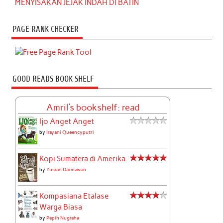
MENYISAKAN JEJAK INDAH DI BATIN
PAGE RANK CHECKER
GOOD READS BOOK SHELF
Amril's bookshelf: read
Ijo Anget Anget
by
Irayani Queencyputri
Kopi Sumatera di Amerika
by
Yusran Darmawan
Kompasiana Etalase
Warga Biasa
by
Pepih Nugraha