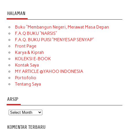
a
n
i
i
i
w
o
c
s
k
n
n
i
u
HALAMAN
e
t
T
t
k
t
T
Buku “Membangun Negeri, Merawat Masa Depan
b
a
o
e
e
t
u
F.A.Q BUKU “NARSIS”
o
g
k
r
d
e
b
F.A.Q. BUKU PUISI “MENYESAP SENYAP”
o
r
e
I
r
e
Front Page
Karya & Kiprah
k
a
s
n
KOLEKSI E-BOOK
m
t
Kontak Saya
MY ARTICLE @YAHOO INDONESIA
Portofolio
Tentang Saya
ARSIP
Arsip
KOMENTAR TERBARU