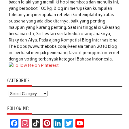
badan lelaki yang memiliki hobi membaca dan menulis ini,
yang berbobot 100 kg. Blog ini merupakan kumpulan
tulisan yang merupakan refleksi kontemplatifnya atas
suasana yang ada disekitarnya, baik yang penting,
maupun yang kurang penting. Saat ini tinggal di Cikarang
bersama istri, Sri Lestari serta kedua orang anaknya,
Rizky dan Alya. Pada ajang Kompetisi Blog Internasional
The Bobs (www.thebobs.com) keenam tahun 2010 blog
ini berhasil menjadi pemenang favorit pengguna internet
dengan voting terbanyak kategori Bahasa Indonesia.
CATEGORIES
Categories
FOLLOW ME:
F
I
T
P
L
T
Y