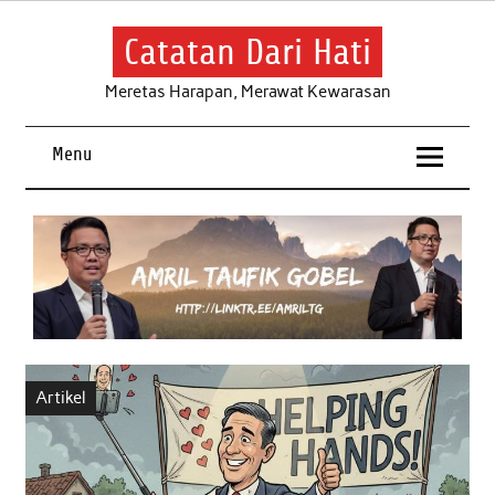
Skip
to
content
Catatan Dari Hati
Meretas Harapan, Merawat Kewarasan
Menu
Artikel