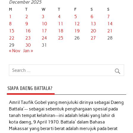
December 2025
M
T
W
T
F
S
S
1
2
3
4
5
6
7
8
9
10
11
12
13
14
15
16
17
18
19
20
21
22
23
24
25
26
27
28
29
30
31
« Nov
Jan »
SIAPA DAENG BATTALA?
Amril Taufik Gobel
yang menjuluki dirinya sebagai Daeng
Battala'-- sebagai sebentuk penghargaan spesial pada
tanah tempat kelahiran--ini adalah lelaki yang lahir di
kota daeng, 9 April 1970. Battala' dalam Bahasa
Makassar yang berarti berat adalah merujuk pada berat