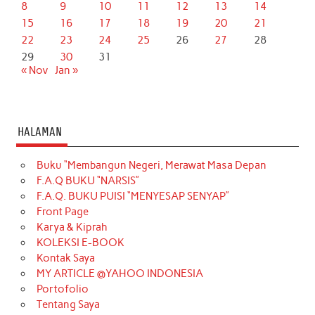
8
9
10
11
12
13
14
15
16
17
18
19
20
21
22
23
24
25
26
27
28
29
30
31
« Nov
Jan »
HALAMAN
Buku “Membangun Negeri, Merawat Masa Depan
F.A.Q BUKU “NARSIS”
F.A.Q. BUKU PUISI “MENYESAP SENYAP”
Front Page
Karya & Kiprah
KOLEKSI E-BOOK
Kontak Saya
MY ARTICLE @YAHOO INDONESIA
Portofolio
Tentang Saya