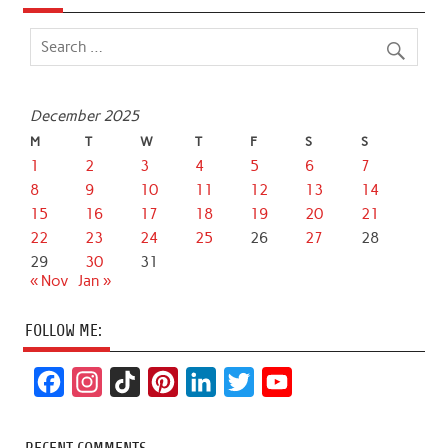
December 2025
M
T
W
T
F
S
S
1
2
3
4
5
6
7
8
9
10
11
12
13
14
15
16
17
18
19
20
21
22
23
24
25
26
27
28
29
30
31
« Nov
Jan »
FOLLOW ME:
F
I
T
P
L
T
Y
a
n
i
i
i
w
o
c
s
k
n
n
i
u