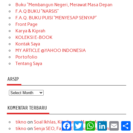
Buku “Membangun Negeri, Merawat Masa Depan
b
a
o
e
e
t
u
F.A.Q BUKU “NARSIS”
o
g
k
r
d
e
b
F.A.Q. BUKU PUISI “MENYESAP SENYAP”
o
r
e
I
r
e
Front Page
Karya & Kiprah
k
a
s
n
KOLEKSI E-BOOK
m
t
Kontak Saya
MY ARTICLE @YAHOO INDONESIA
Portofolio
Tentang Saya
ARSIP
Arsip
KOMENTAR TERBARU
tikno
on
Soal Ikhlas, Kita Semua Masih Amatir
Facebook
Twitter
WhatsApp
LinkedIn
Email
S
tikno
on
Senja SEO, Fajar GEO: Saat Mesin Pencari