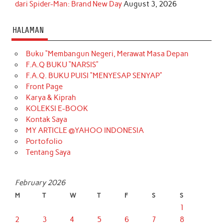
dari Spider-Man: Brand New Day
August 3, 2026
HALAMAN
Buku “Membangun Negeri, Merawat Masa Depan
F.A.Q BUKU “NARSIS”
F.A.Q. BUKU PUISI “MENYESAP SENYAP”
Front Page
Karya & Kiprah
KOLEKSI E-BOOK
Kontak Saya
MY ARTICLE @YAHOO INDONESIA
Portofolio
Tentang Saya
February 2026
M
T
W
T
F
S
S
1
2
3
4
5
6
7
8