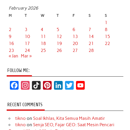
February 2026
M
T
W
T
F
S
S
1
2
3
4
5
6
7
8
9
10
11
12
13
14
15
16
17
18
19
20
21
22
23
24
25
26
27
28
« Jan
Mar »
FOLLOW ME:
F
I
T
P
L
T
Y
a
n
i
i
i
w
o
c
s
k
n
n
i
u
RECENT COMMENTS
e
t
T
t
k
t
T
tikno
on
Soal Ikhlas, Kita Semua Masih Amatir
b
a
o
e
e
t
u
tikno
on
Senja SEO, Fajar GEO: Saat Mesin Pencari
o
g
k
r
d
e
b