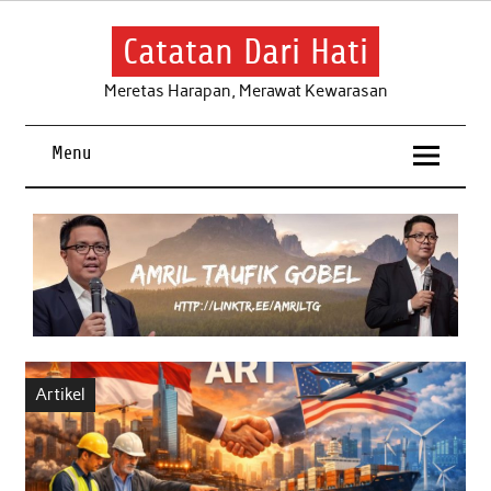
Skip
to
content
Catatan Dari Hati
Meretas Harapan, Merawat Kewarasan
Menu
Artikel