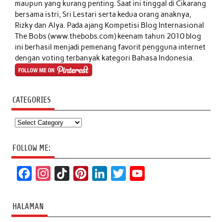
maupun yang kurang penting. Saat ini tinggal di Cikarang
bersama istri, Sri Lestari serta kedua orang anaknya,
Rizky dan Alya. Pada ajang Kompetisi Blog Internasional
The Bobs (www.thebobs.com) keenam tahun 2010 blog
ini berhasil menjadi pemenang favorit pengguna internet
dengan voting terbanyak kategori Bahasa Indonesia.
CATEGORIES
Categories
FOLLOW ME:
F
I
T
P
L
T
Y
a
n
i
i
i
w
o
c
s
k
n
n
i
u
HALAMAN
e
t
T
t
k
t
T