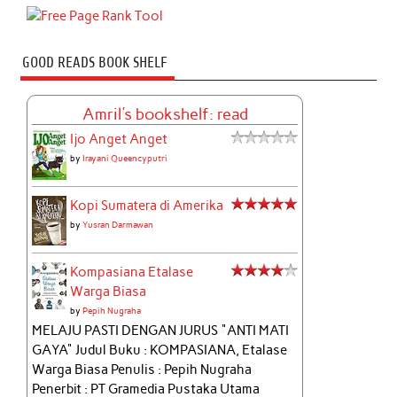
GOOD READS BOOK SHELF
Amril's bookshelf: read
Ijo Anget Anget
by
Irayani Queencyputri
Kopi Sumatera di Amerika
by
Yusran Darmawan
Kompasiana Etalase
Warga Biasa
by
Pepih Nugraha
MELAJU PASTI DENGAN JURUS "ANTI MATI
GAYA" Judul Buku : KOMPASIANA, Etalase
Warga Biasa Penulis : Pepih Nugraha
Penerbit : PT Gramedia Pustaka Utama