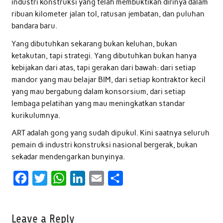
industri konstruksi yang telah membuktikan dirinya dalam
ribuan kilometer jalan tol, ratusan jembatan, dan puluhan
bandara baru.
Yang dibutuhkan sekarang bukan keluhan, bukan
ketakutan, tapi strategi. Yang dibutuhkan bukan hanya
kebijakan dari atas, tapi gerakan dari bawah: dari setiap
mandor yang mau belajar BIM, dari setiap kontraktor kecil
yang mau bergabung dalam konsorsium, dari setiap
lembaga pelatihan yang mau meningkatkan standar
kurikulumnya.
ART adalah gong yang sudah dipukul. Kini saatnya seluruh
pemain di industri konstruksi nasional bergerak, bukan
sekadar mendengarkan bunyinya.
F
T
W
L
E
S
a
w
h
i
m
h
c
i
a
n
a
a
Leave a Reply
e
t
t
k
i
r