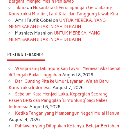
Berganti Menjadi Mesin Penjawab
o
r
e
I
r
e
tikno
on
Nusantara di Persimpangan Gelombang:
Konstruksi Maritim, Laut Kita, dan Tanggung Jawab Kita
k
a
s
n
Amril Taufik Gobel
on
UNTUK MEREKA, YANG
m
t
MENYISAKAN JEJAK INDAH DI BATIN
Musniaty Musni
on
UNTUK MEREKA, YANG
MENYISAKAN JEJAK INDAH DI BATIN
POSTING TERAKHIR
Warga yang Dibingungkan Layar : Merawat Akal Sehat
di Tengah Badai Unggahan
August 8, 2026
Dari Gunting Pita ke Umur Layanan: Wajah Baru
Konstruksi Indonesia
August 7, 2026
Sebelum Kata Menjadi Luka: Kepergian Seorang
Pasien BPJS dan Panggilan ‘Einfühlung’ bagi Nakes
Indonesia
August 6, 2026
Ketika Tangan yang Membangun Negeri Mulai Menua
August 4, 2026
Pahlawan yang Dilupakan Kotanya: Belajar Bertahan