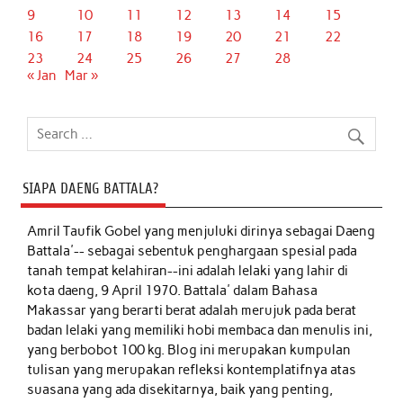
9
10
11
12
13
14
15
16
17
18
19
20
21
22
23
24
25
26
27
28
« Jan
Mar »
SIAPA DAENG BATTALA?
Amril Taufik Gobel
yang menjuluki dirinya sebagai Daeng
Battala'-- sebagai sebentuk penghargaan spesial pada
tanah tempat kelahiran--ini adalah lelaki yang lahir di
kota daeng, 9 April 1970. Battala' dalam Bahasa
Makassar yang berarti berat adalah merujuk pada berat
badan lelaki yang memiliki hobi membaca dan menulis ini,
yang berbobot 100 kg. Blog ini merupakan kumpulan
tulisan yang merupakan refleksi kontemplatifnya atas
suasana yang ada disekitarnya, baik yang penting,