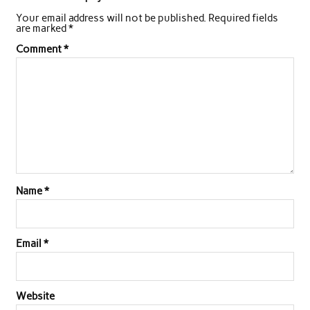
Your email address will not be published.
Required fields
b
t
s
e
l
e
are marked
*
o
e
A
d
Comment
*
o
r
p
I
k
p
n
Name
*
Email
*
Website