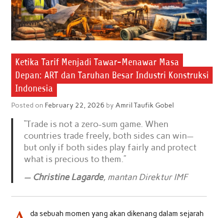
Ketika Tarif Menjadi Tawar-Menawar Masa
Depan: ART dan Taruhan Besar Industri Konstruksi
Indonesia
Posted on
February 22, 2026
by
Amril Taufik Gobel
“Trade is not a zero-sum game. When
countries trade freely, both sides can win—
but only if both sides play fairly and protect
what is precious to them.”
—
Christine Lagarde
, mantan Direktur IMF
da sebuah momen yang akan dikenang dalam sejarah