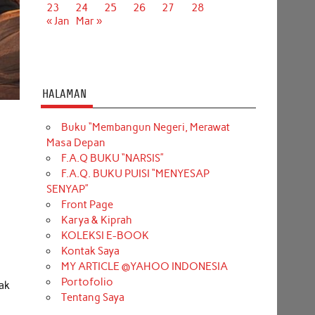
23
24
25
26
27
28
« Jan
Mar »
HALAMAN
Buku “Membangun Negeri, Merawat
Masa Depan
F.A.Q BUKU “NARSIS”
F.A.Q. BUKU PUISI “MENYESAP
SENYAP”
Front Page
Karya & Kiprah
KOLEKSI E-BOOK
Kontak Saya
MY ARTICLE @YAHOO INDONESIA
Portofolio
tak
Tentang Saya