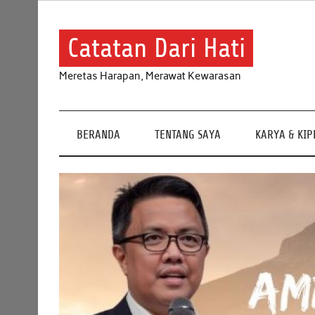
Skip
to
content
Catatan Dari Hati
Meretas Harapan, Merawat Kewarasan
BERANDA
TENTANG SAYA
KARYA & KI