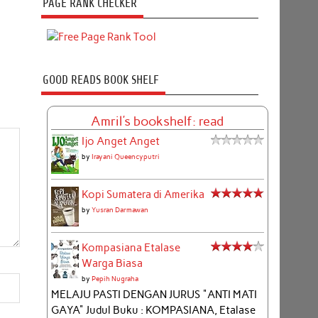
PAGE RANK CHECKER
GOOD READS BOOK SHELF
Amril's bookshelf: read
Ijo Anget Anget
by
Irayani Queencyputri
Kopi Sumatera di Amerika
by
Yusran Darmawan
Kompasiana Etalase
Warga Biasa
by
Pepih Nugraha
MELAJU PASTI DENGAN JURUS "ANTI MATI
GAYA" Judul Buku : KOMPASIANA, Etalase