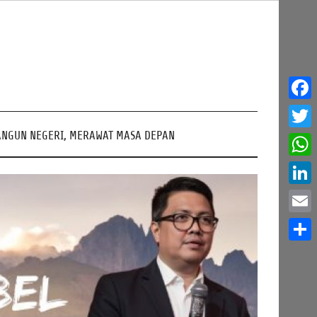
Face
NGUN NEGERI, MERAWAT MASA DEPAN
Twitt
What
Linke
Email
Share