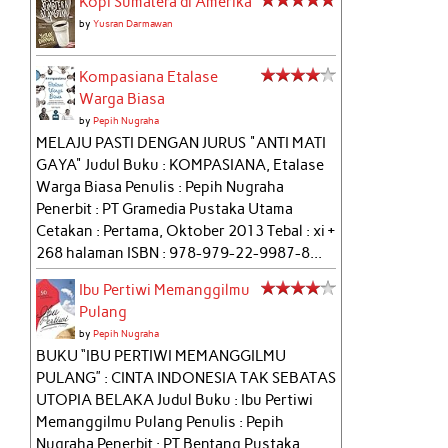
Kopi Sumatera di Amerika
by
Yusran Darmawan
Kompasiana Etalase
Warga Biasa
by
Pepih Nugraha
MELAJU PASTI DENGAN JURUS "ANTI MATI
GAYA" Judul Buku : KOMPASIANA, Etalase
Warga Biasa Penulis : Pepih Nugraha
Penerbit : PT Gramedia Pustaka Utama
Cetakan : Pertama, Oktober 2013 Tebal : xi +
268 halaman ISBN : 978-979-22-9987-8...
Ibu Pertiwi Memanggilmu
Pulang
by
Pepih Nugraha
BUKU “IBU PERTIWI MEMANGGILMU
PULANG” : CINTA INDONESIA TAK SEBATAS
UTOPIA BELAKA Judul Buku : Ibu Pertiwi
Memanggilmu Pulang Penulis : Pepih
Nugraha Penerbit : PT Bentang Pustaka