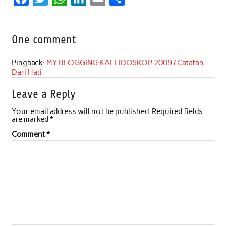
a
w
h
i
m
h
c
i
a
n
a
a
One comment
e
t
t
k
i
r
b
t
s
e
l
e
Pingback:
MY BLOGGING KALEIDOSKOP 2009 / Catatan
Dari Hati
o
e
A
d
o
r
p
I
Leave a Reply
k
p
n
Your email address will not be published.
Required fields
are marked
*
Comment
*