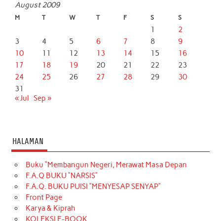
August 2009
M
T
W
T
F
S
S
1
2
3
4
5
6
7
8
9
10
11
12
13
14
15
16
17
18
19
20
21
22
23
24
25
26
27
28
29
30
31
« Jul
Sep »
HALAMAN
Buku “Membangun Negeri, Merawat Masa Depan
F.A.Q BUKU “NARSIS”
F.A.Q. BUKU PUISI “MENYESAP SENYAP”
Front Page
Karya & Kiprah
KOLEKSI E-BOOK