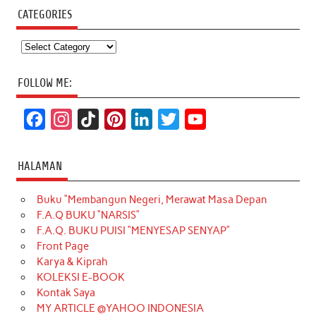
CATEGORIES
Categories
FOLLOW ME:
F
I
T
P
L
T
Y
a
n
i
i
i
w
o
c
s
k
n
n
i
u
HALAMAN
e
t
T
t
k
t
T
Buku “Membangun Negeri, Merawat Masa Depan
b
a
o
e
e
t
u
F.A.Q BUKU “NARSIS”
o
g
k
r
d
e
b
F.A.Q. BUKU PUISI “MENYESAP SENYAP”
o
r
e
I
r
e
Front Page
Karya & Kiprah
k
a
s
n
KOLEKSI E-BOOK
m
t
Kontak Saya
MY ARTICLE @YAHOO INDONESIA