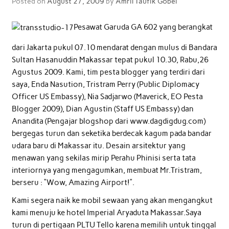
Posted on
August 27, 2009
by
Amril Taufik Gobel
Pesawat Garuda GA 602 yang berangkat
dari Jakarta pukul 07.10 mendarat dengan mulus di Bandara
Sultan Hasanuddin Makassar tepat pukul 10.30, Rabu,26
Agustus 2009. Kami, tim pesta blogger yang terdiri dari
saya, Enda Nasution, Tristram Perry (Public Diplomacy
Officer US Embassy), Nia Sadjarwo (Maverick, EO Pesta
Blogger 2009), Dian Agustin (Staff US Embassy) dan
Anandita (Pengajar blogshop dari www.dagdigdug.com)
bergegas turun dan seketika berdecak kagum pada bandar
udara baru di Makassar itu. Desain arsitektur yang
menawan yang sekilas mirip Perahu Phinisi serta tata
interiornya yang mengagumkan, membuat Mr.Tristram,
berseru : “Wow, Amazing Airport!”.
Kami segera naik ke mobil sewaan yang akan mengangkut
kami menuju ke hotel Imperial Aryaduta Makassar.Saya
turun di pertigaan PLTU Tello karena memilih untuk tinggal