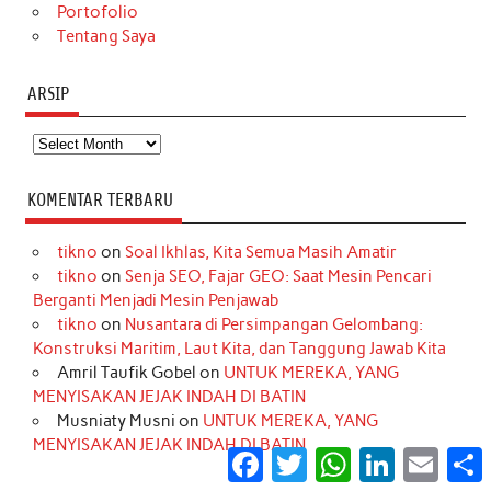
Portofolio
Tentang Saya
ARSIP
Arsip
KOMENTAR TERBARU
tikno
on
Soal Ikhlas, Kita Semua Masih Amatir
tikno
on
Senja SEO, Fajar GEO: Saat Mesin Pencari
Berganti Menjadi Mesin Penjawab
tikno
on
Nusantara di Persimpangan Gelombang:
Konstruksi Maritim, Laut Kita, dan Tanggung Jawab Kita
Amril Taufik Gobel
on
UNTUK MEREKA, YANG
MENYISAKAN JEJAK INDAH DI BATIN
Musniaty Musni
on
UNTUK MEREKA, YANG
MENYISAKAN JEJAK INDAH DI BATIN
Facebook
Twitter
WhatsApp
LinkedIn
Email
S