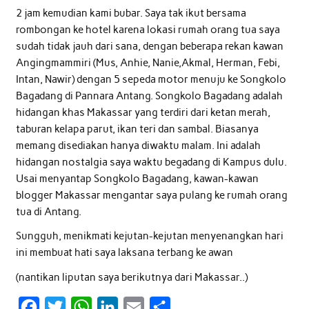
2 jam kemudian kami bubar. Saya tak ikut bersama
rombongan ke hotel karena lokasi rumah orang tua saya
sudah tidak jauh dari sana, dengan beberapa rekan kawan
Angingmammiri (Mus, Anhie, Nanie,Akmal, Herman, Febi,
Intan, Nawir) dengan 5 sepeda motor menuju ke Songkolo
Bagadang di Pannara Antang. Songkolo Bagadang adalah
hidangan khas Makassar yang terdiri dari ketan merah,
taburan kelapa parut, ikan teri dan sambal. Biasanya
memang disediakan hanya diwaktu malam. Ini adalah
hidangan nostalgia saya waktu begadang di Kampus dulu.
Usai menyantap Songkolo Bagadang, kawan-kawan
blogger Makassar mengantar saya pulang ke rumah orang
tua di Antang.
Sungguh, menikmati kejutan-kejutan menyenangkan hari
ini membuat hati saya laksana terbang ke awan
(nantikan liputan saya berikutnya dari Makassar..)
F
T
W
L
E
S