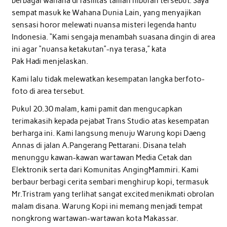
berbagai wahana di fasilitas taman hiburan tersebut. Saya
sempat masuk ke Wahana Dunia Lain, yang menyajikan
sensasi horor melewati nuansa misteri legenda hantu
Indonesia. “Kami sengaja menambah suasana dingin di area
ini agar “nuansa ketakutan”-nya terasa,” kata
Pak Hadi menjelaskan.
Kami lalu tidak melewatkan kesempatan langka berfoto-
foto di area tersebut.
Pukul 20.30 malam, kami pamit dan mengucapkan
terimakasih kepada pejabat Trans Studio atas kesempatan
berharga ini. Kami langsung menuju Warung kopi Daeng
Annas di jalan A.Pangerang Pettarani. Disana telah
menunggu kawan-kawan wartawan Media Cetak dan
Elektronik serta dari Komunitas AngingMammiri. Kami
berbaur berbagi cerita sembari menghirup kopi, termasuk
Mr.Tristram yang terlihat sangat excited menikmati obrolan
malam disana. Warung Kopi ini memang menjadi tempat
nongkrong wartawan-wartawan kota Makassar.