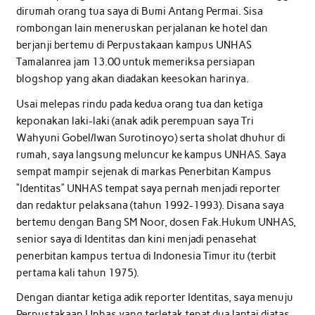
dirumah orang tua saya di Bumi Antang Permai. Sisa
rombongan lain meneruskan perjalanan ke hotel dan
berjanji bertemu di Perpustakaan kampus UNHAS
Tamalanrea jam 13.00 untuk memeriksa persiapan
blogshop yang akan diadakan keesokan harinya.
Usai melepas rindu pada kedua orang tua dan ketiga
keponakan laki-laki (anak adik perempuan saya Tri
Wahyuni Gobel/Iwan Surotinoyo) serta sholat dhuhur di
rumah, saya langsung meluncur ke kampus UNHAS. Saya
sempat mampir sejenak di markas Penerbitan Kampus
“Identitas” UNHAS tempat saya pernah menjadi reporter
dan redaktur pelaksana (tahun 1992-1993). Disana saya
bertemu dengan Bang SM Noor, dosen Fak.Hukum UNHAS,
senior saya di Identitas dan kini menjadi penasehat
penerbitan kampus tertua di Indonesia Timur itu (terbit
pertama kali tahun 1975).
Dengan diantar ketiga adik reporter Identitas, saya menuju
Perpustakaan Unhas yang terletak tepat dua lantai diatas