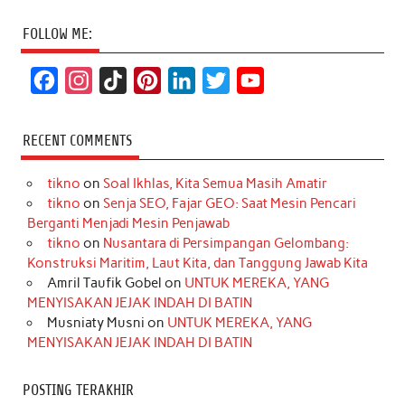
FOLLOW ME:
F
I
T
P
L
T
Y
a
n
i
i
i
w
o
c
s
k
n
n
i
u
RECENT COMMENTS
e
t
T
t
k
t
T
tikno
on
Soal Ikhlas, Kita Semua Masih Amatir
b
a
o
e
e
t
u
tikno
on
Senja SEO, Fajar GEO: Saat Mesin Pencari
o
g
k
r
d
e
b
Berganti Menjadi Mesin Penjawab
o
r
e
I
r
e
tikno
on
Nusantara di Persimpangan Gelombang:
Konstruksi Maritim, Laut Kita, dan Tanggung Jawab Kita
k
a
s
n
Amril Taufik Gobel
on
UNTUK MEREKA, YANG
m
t
MENYISAKAN JEJAK INDAH DI BATIN
Musniaty Musni
on
UNTUK MEREKA, YANG
MENYISAKAN JEJAK INDAH DI BATIN
POSTING TERAKHIR