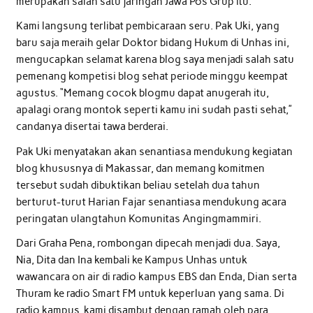
merupakan salah satu jaringan Jawa Pos Grup itu.
Kami langsung terlibat pembicaraan seru. Pak Uki, yang
baru saja meraih gelar Doktor bidang Hukum di Unhas ini,
mengucapkan selamat karena blog saya menjadi salah satu
pemenang kompetisi blog sehat periode minggu keempat
agustus. “Memang cocok blogmu dapat anugerah itu,
apalagi orang montok seperti kamu ini sudah pasti sehat,”
candanya disertai tawa berderai.
Pak Uki menyatakan akan senantiasa mendukung kegiatan
blog khususnya di Makassar, dan memang komitmen
tersebut sudah dibuktikan beliau setelah dua tahun
berturut-turut Harian Fajar senantiasa mendukung acara
peringatan ulangtahun Komunitas Angingmammiri.
Dari Graha Pena, rombongan dipecah menjadi dua. Saya,
Nia, Dita dan Ina kembali ke Kampus Unhas untuk
wawancara on air di radio kampus EBS dan Enda, Dian serta
Thuram ke radio Smart FM untuk keperluan yang sama. Di
radio kampus, kami disambut dengan ramah oleh para