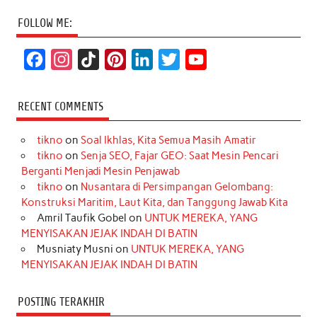
FOLLOW ME:
F
I
T
P
L
T
Y
a
n
i
i
i
w
o
c
s
k
n
n
i
u
RECENT COMMENTS
e
t
T
t
k
t
T
tikno
on
Soal Ikhlas, Kita Semua Masih Amatir
b
a
o
e
e
t
u
tikno
on
Senja SEO, Fajar GEO: Saat Mesin Pencari
o
g
k
r
d
e
b
Berganti Menjadi Mesin Penjawab
o
r
e
I
r
e
tikno
on
Nusantara di Persimpangan Gelombang:
Konstruksi Maritim, Laut Kita, dan Tanggung Jawab Kita
k
a
s
n
Amril Taufik Gobel
on
UNTUK MEREKA, YANG
m
t
MENYISAKAN JEJAK INDAH DI BATIN
Musniaty Musni
on
UNTUK MEREKA, YANG
MENYISAKAN JEJAK INDAH DI BATIN
POSTING TERAKHIR