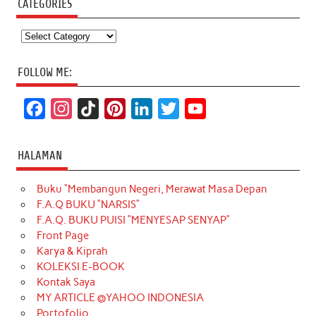
CATEGORIES
Categories
FOLLOW ME:
F
I
T
P
L
T
Y
a
n
i
i
i
w
o
c
s
k
n
n
i
u
HALAMAN
e
t
T
t
k
t
T
Buku “Membangun Negeri, Merawat Masa Depan
b
a
o
e
e
t
u
F.A.Q BUKU “NARSIS”
o
g
k
r
d
e
b
F.A.Q. BUKU PUISI “MENYESAP SENYAP”
o
r
e
I
r
e
Front Page
Karya & Kiprah
k
a
s
n
KOLEKSI E-BOOK
m
t
Kontak Saya
MY ARTICLE @YAHOO INDONESIA
Portofolio