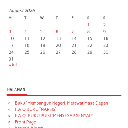
August 2026
M
T
W
T
F
S
S
1
2
3
4
5
6
7
8
9
10
11
12
13
14
15
16
17
18
19
20
21
22
23
24
25
26
27
28
29
30
31
« Jul
HALAMAN
Buku “Membangun Negeri, Merawat Masa Depan
F.A.Q BUKU “NARSIS”
F.A.Q. BUKU PUISI “MENYESAP SENYAP”
Front Page