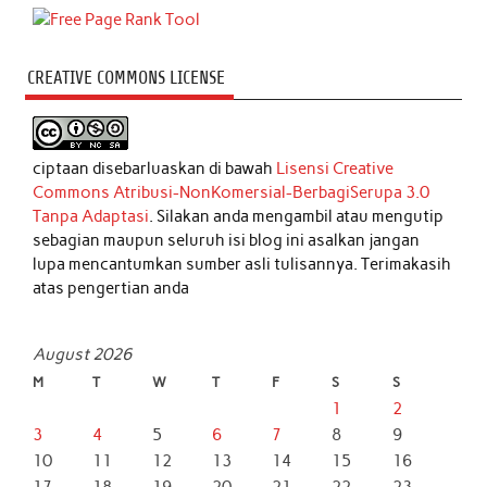
CREATIVE COMMONS LICENSE
ciptaan disebarluaskan di bawah
Lisensi Creative
Commons Atribusi-NonKomersial-BerbagiSerupa 3.0
Tanpa Adaptasi
. Silakan anda mengambil atau mengutip
sebagian maupun seluruh isi blog ini asalkan jangan
lupa mencantumkan sumber asli tulisannya. Terimakasih
atas pengertian anda
August 2026
M
T
W
T
F
S
S
1
2
3
4
5
6
7
8
9
10
11
12
13
14
15
16
17
18
19
20
21
22
23