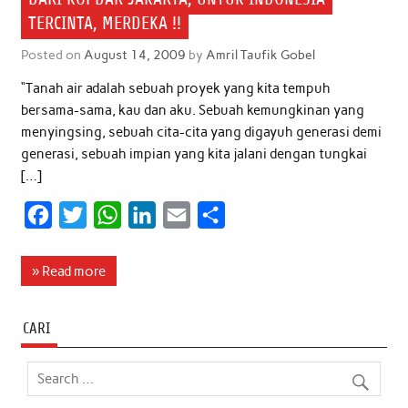
TERCINTA, MERDEKA !!
Posted on
August 14, 2009
by
Amril Taufik Gobel
“Tanah air adalah sebuah proyek yang kita tempuh
bersama-sama, kau dan aku. Sebuah kemungkinan yang
menyingsing, sebuah cita-cita yang digayuh generasi demi
generasi, sebuah impian yang kita jalani dengan tungkai
[…]
F
T
W
L
E
S
a
w
h
i
m
h
c
i
a
n
a
a
» Read more
e
t
t
k
i
r
b
t
s
e
l
e
CARI
o
e
A
d
o
r
p
I
k
p
n