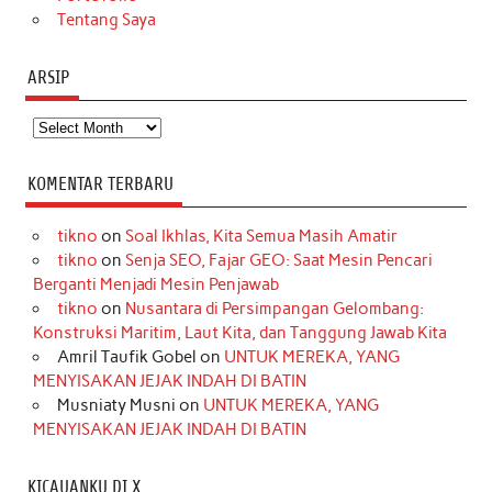
Tentang Saya
ARSIP
Arsip
KOMENTAR TERBARU
tikno
on
Soal Ikhlas, Kita Semua Masih Amatir
tikno
on
Senja SEO, Fajar GEO: Saat Mesin Pencari
Berganti Menjadi Mesin Penjawab
tikno
on
Nusantara di Persimpangan Gelombang:
Konstruksi Maritim, Laut Kita, dan Tanggung Jawab Kita
Amril Taufik Gobel
on
UNTUK MEREKA, YANG
MENYISAKAN JEJAK INDAH DI BATIN
Musniaty Musni
on
UNTUK MEREKA, YANG
MENYISAKAN JEJAK INDAH DI BATIN
KICAUANKU DI X