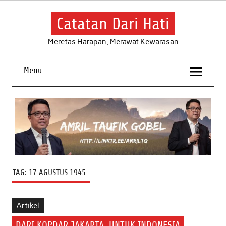
Skip
to
content
Catatan Dari Hati
Meretas Harapan, Merawat Kewarasan
Menu
TAG:
17 AGUSTUS 1945
Artikel
DARI KOPDAR JAKARTA, UNTUK INDONESIA