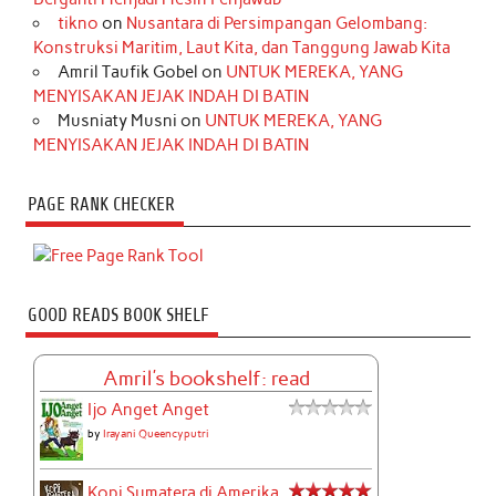
tikno
on
Nusantara di Persimpangan Gelombang:
Konstruksi Maritim, Laut Kita, dan Tanggung Jawab Kita
Amril Taufik Gobel
on
UNTUK MEREKA, YANG
MENYISAKAN JEJAK INDAH DI BATIN
Musniaty Musni
on
UNTUK MEREKA, YANG
MENYISAKAN JEJAK INDAH DI BATIN
PAGE RANK CHECKER
GOOD READS BOOK SHELF
Amril's bookshelf: read
Ijo Anget Anget
by
Irayani Queencyputri
Kopi Sumatera di Amerika