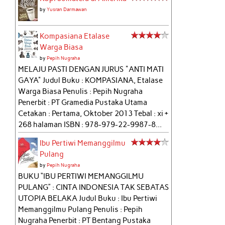
by
Yusran Darmawan
Kompasiana Etalase
Warga Biasa
by
Pepih Nugraha
MELAJU PASTI DENGAN JURUS "ANTI MATI
GAYA" Judul Buku : KOMPASIANA, Etalase
Warga Biasa Penulis : Pepih Nugraha
Penerbit : PT Gramedia Pustaka Utama
Cetakan : Pertama, Oktober 2013 Tebal : xi +
268 halaman ISBN : 978-979-22-9987-8...
Ibu Pertiwi Memanggilmu
Pulang
by
Pepih Nugraha
BUKU “IBU PERTIWI MEMANGGILMU
PULANG” : CINTA INDONESIA TAK SEBATAS
UTOPIA BELAKA Judul Buku : Ibu Pertiwi
Memanggilmu Pulang Penulis : Pepih
Nugraha Penerbit : PT Bentang Pustaka