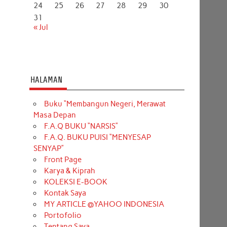
24
25
26
27
28
29
30
31
« Jul
HALAMAN
Buku “Membangun Negeri, Merawat
Masa Depan
F.A.Q BUKU “NARSIS”
F.A.Q. BUKU PUISI “MENYESAP
SENYAP”
Front Page
Karya & Kiprah
KOLEKSI E-BOOK
Kontak Saya
MY ARTICLE @YAHOO INDONESIA
Portofolio
Tentang Saya