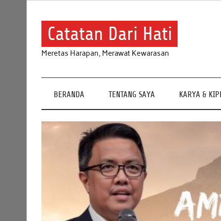
Skip
to
content
Catatan Dari Hati
Meretas Harapan, Merawat Kewarasan
BERANDA
TENTANG SAYA
KARYA & KI