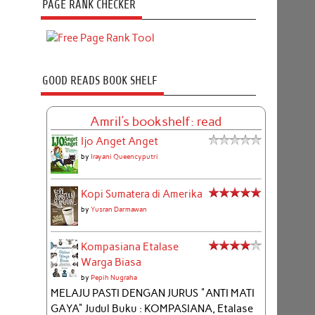
PAGE RANK CHECKER
GOOD READS BOOK SHELF
Amril's bookshelf: read
Ijo Anget Anget
by
Irayani Queencyputri
Kopi Sumatera di Amerika
by
Yusran Darmawan
Kompasiana Etalase
Warga Biasa
by
Pepih Nugraha
MELAJU PASTI DENGAN JURUS "ANTI MATI
GAYA" Judul Buku : KOMPASIANA, Etalase