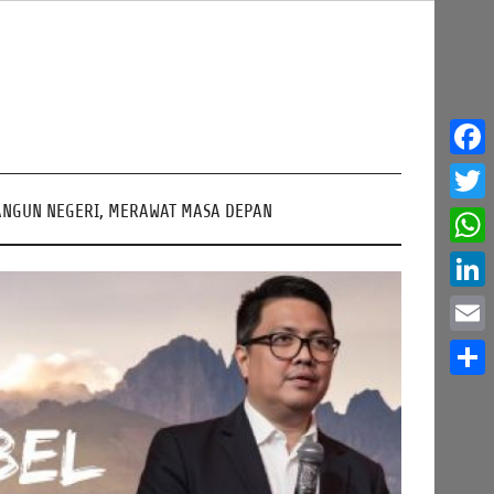
Face
NGUN NEGERI, MERAWAT MASA DEPAN
Twitt
What
Linke
Email
Share