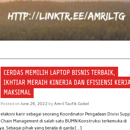
CERDAS MEMILIH LAPTOP BISNIS TERBAIK,
IKHTIAR MERAIH KINERJA DAN EFISIENSI KERJ
MAKSIMAL
Posted on
June 26, 2022
by
Amril Taufik Gobel
elakoni karir sebagai seorang Koordinator Pengadaan Divisi Supp
Chain Management di salah satu BUMN Konstruksi terkemuka di
ya. Sebagai pihak yang berada di garda […]