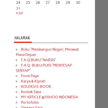
24
25
26
27
28
29
30
31
« Jul
HALAMAN
Buku “Membangun Negeri, Merawat
Masa Depan
F.A.Q BUKU “NARSIS”
F.A.Q. BUKU PUISI “MENYESAP
SENYAP”
Front Page
Karya & Kiprah
KOLEKSI E-BOOK
Kontak Saya
MY ARTICLE @YAHOO INDONESIA
Portofolio
Tentang Saya