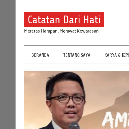
Skip
to
content
Catatan Dari Hati
Meretas Harapan, Merawat Kewarasan
BERANDA
TENTANG SAYA
KARYA & KI