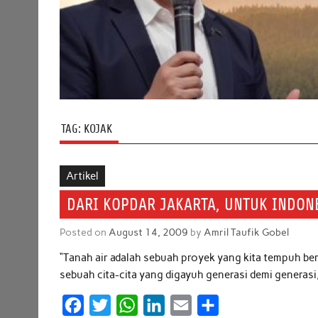
TAG:
KOJAK
Artikel
DARI KOPDAR JAKARTA, UNTUK INDONE
Posted on
August 14, 2009
by
Amril Taufik Gobel
“Tanah air adalah sebuah proyek yang kita tempuh 
sebuah cita-cita yang digayuh generasi demi generasi
F
T
W
L
E
S