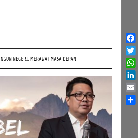
Face
NGUN NEGERI, MERAWAT MASA DEPAN
Twitt
What
Linke
Email
Share