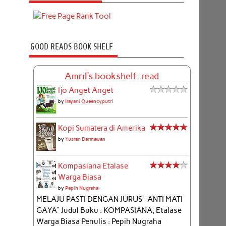
GOOD READS BOOK SHELF
Amril's bookshelf: read
Ijo Anget Anget
by
Irayani Queencyputri
Kopi Sumatera di Amerika
by
Yusran Darmawan
Kompasiana Etalase
Warga Biasa
by
Pepih Nugraha
MELAJU PASTI DENGAN JURUS "ANTI MATI
GAYA" Judul Buku : KOMPASIANA, Etalase
Warga Biasa Penulis : Pepih Nugraha