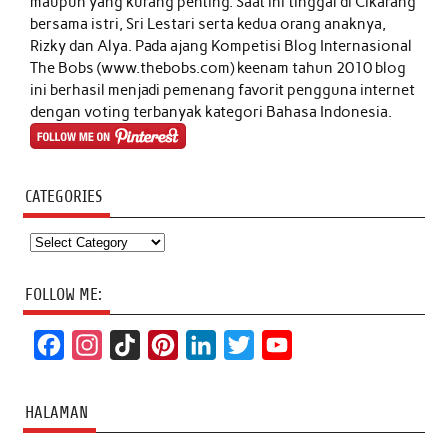
maupun yang kurang penting. Saat ini tinggal di Cikarang
bersama istri, Sri Lestari serta kedua orang anaknya,
Rizky dan Alya. Pada ajang Kompetisi Blog Internasional
The Bobs (www.thebobs.com) keenam tahun 2010 blog
ini berhasil menjadi pemenang favorit pengguna internet
dengan voting terbanyak kategori Bahasa Indonesia.
CATEGORIES
Categories
FOLLOW ME:
F
I
T
P
L
T
Y
a
n
i
i
i
w
o
c
s
k
n
n
i
u
HALAMAN
e
t
T
t
k
t
T