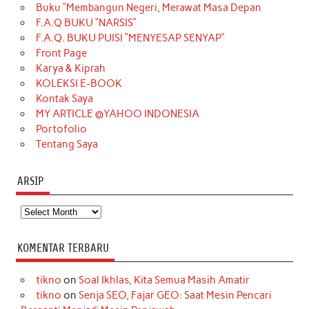
Buku “Membangun Negeri, Merawat Masa Depan
b
a
o
e
e
t
u
F.A.Q BUKU “NARSIS”
o
g
k
r
d
e
b
F.A.Q. BUKU PUISI “MENYESAP SENYAP”
o
r
e
I
r
e
Front Page
Karya & Kiprah
k
a
s
n
KOLEKSI E-BOOK
m
t
Kontak Saya
MY ARTICLE @YAHOO INDONESIA
Portofolio
Tentang Saya
ARSIP
Arsip
KOMENTAR TERBARU
tikno
on
Soal Ikhlas, Kita Semua Masih Amatir
tikno
on
Senja SEO, Fajar GEO: Saat Mesin Pencari