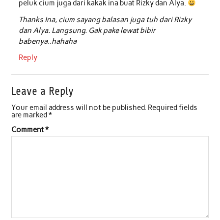
peluk cium juga dari kakak ina buat Rizky dan Alya.
k
p
n
Thanks Ina, cium sayang balasan juga tuh dari Rizky
dan Alya. Langsung. Gak pake lewat bibir
babenya..hahaha
Reply
Leave a Reply
Your email address will not be published.
Required fields
are marked
*
Comment
*