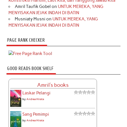
Konstruksi Maritim, Laut Kita, dan Tanggung Jawab Kita
Amril Taufik Gobel
on
UNTUK MEREKA, YANG
MENYISAKAN JEJAK INDAH DI BATIN
Musniaty Musni
on
UNTUK MEREKA, YANG
MENYISAKAN JEJAK INDAH DI BATIN
PAGE RANK CHECKER
GOOD READS BOOK SHELF
Amril's books
Laskar Pelangi
by
Andrea Hirata
Sang Pemimpi
by
Andrea Hirata