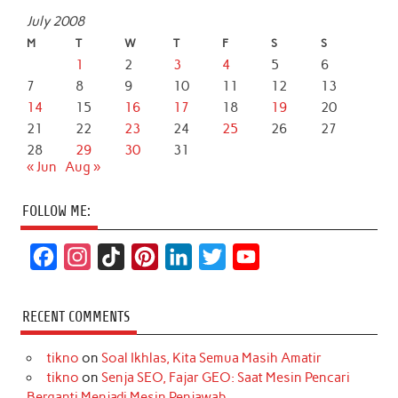
July 2008
M
T
W
T
F
S
S
1
2
3
4
5
6
7
8
9
10
11
12
13
14
15
16
17
18
19
20
21
22
23
24
25
26
27
28
29
30
31
« Jun
Aug »
FOLLOW ME:
F
I
T
P
L
T
Y
a
n
i
i
i
w
o
c
s
k
n
n
i
u
RECENT COMMENTS
e
t
T
t
k
t
T
tikno
on
Soal Ikhlas, Kita Semua Masih Amatir
b
a
o
e
e
t
u
tikno
on
Senja SEO, Fajar GEO: Saat Mesin Pencari
o
g
k
r
d
e
b
Berganti Menjadi Mesin Penjawab