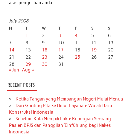
atas pengertian anda
July 2008
M
T
W
T
F
S
S
1
2
3
4
5
6
7
8
9
10
11
12
13
14
15
16
17
18
19
20
21
22
23
24
25
26
27
28
29
30
31
« Jun
Aug »
RECENT POSTS
Ketika Tangan yang Membangun Negeri Mulai Menua
Dari Gunting Pita ke Umur Layanan: Wajah Baru
Konstruksi Indonesia
Sebelum Kata Menjadi Luka: Kepergian Seorang
Pasien BPJS dan Panggilan ‘Einfühlung’ bagi Nakes
Indonesia