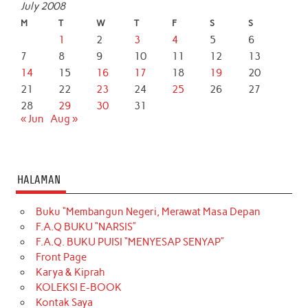
July 2008
M
T
W
T
F
S
S
1
2
3
4
5
6
7
8
9
10
11
12
13
14
15
16
17
18
19
20
21
22
23
24
25
26
27
28
29
30
31
« Jun
Aug »
HALAMAN
Buku “Membangun Negeri, Merawat Masa Depan
F.A.Q BUKU “NARSIS”
F.A.Q. BUKU PUISI “MENYESAP SENYAP”
Front Page
Karya & Kiprah
KOLEKSI E-BOOK
Kontak Saya