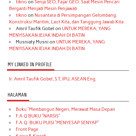
tikno
on
Senja SEO, Fajar GEO: Saat Mesin Pencari
Berganti Menjadi Mesin Penjawab
tikno
on
Nusantara di Persimpangan Gelombang:
Konstruksi Maritim, Laut Kita, dan Tanggung Jawab Kita
Amril Taufik Gobel
on
UNTUK MEREKA, YANG
MENYISAKAN JEJAK INDAH DI BATIN
Musniaty Musni
on
UNTUK MEREKA, YANG
MENYISAKAN JEJAK INDAH DI BATIN
MY LINKED IN PROFILE
Ir. Amril Taufik Gobel, S.T, IPU, ASEAN Eng.
HALAMAN
Buku “Membangun Negeri, Merawat Masa Depan
F.A.Q BUKU “NARSIS”
F.A.Q. BUKU PUISI “MENYESAP SENYAP”
Front Page
Karya & Kiprah