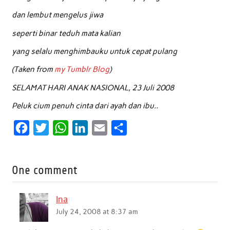
dan lembut mengelus jiwa
seperti binar teduh mata kalian
yang selalu menghimbauku untuk cepat pulang
(Taken from
my Tumblr Blog
)
SELAMAT HARI ANAK NASIONAL, 23 Juli 2008
Peluk cium penuh cinta dari ayah dan ibu..
F
T
W
L
E
S
a
w
h
i
m
h
c
i
a
n
a
a
One comment
e
t
t
k
i
r
b
t
s
e
l
e
Ina
o
e
A
d
July 24, 2008 at 8:37 am
o
r
p
I