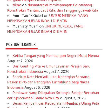
o
r
e
I
r
e
tikno
on
Nusantara di Persimpangan Gelombang:
Konstruksi Maritim, Laut Kita, dan Tanggung Jawab Kita
k
a
s
n
Amril Taufik Gobel
on
UNTUK MEREKA, YANG
m
t
MENYISAKAN JEJAK INDAH DI BATIN
Musniaty Musni
on
UNTUK MEREKA, YANG
MENYISAKAN JEJAK INDAH DI BATIN
POSTING TERAKHIR
Ketika Tangan yang Membangun Negeri Mulai Menua
August 7, 2026
Dari Gunting Pita ke Umur Layanan: Wajah Baru
Konstruksi Indonesia
August 7, 2026
Sebelum Kata Menjadi Luka: Kepergian Seorang
Pasien BPJS dan Panggilan ‘Einfühlung’ bagi Nakes
Indonesia
August 6, 2026
Pahlawan yang Dilupakan Kotanya: Belajar Bertahan
dari Spider-Man: Brand New Day
August 3, 2026
Beras, Rempah, dan Kedaulatan: Membaca Ulang Peta