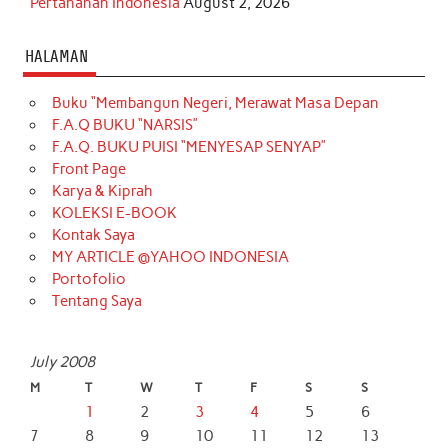
Pertahanan Indonesia
August 2, 2026
HALAMAN
Buku “Membangun Negeri, Merawat Masa Depan
F.A.Q BUKU “NARSIS”
F.A.Q. BUKU PUISI “MENYESAP SENYAP”
Front Page
Karya & Kiprah
KOLEKSI E-BOOK
Kontak Saya
MY ARTICLE @YAHOO INDONESIA
Portofolio
Tentang Saya
July 2008
M
T
W
T
F
S
S
1
2
3
4
5
6
7
8
9
10
11
12
13