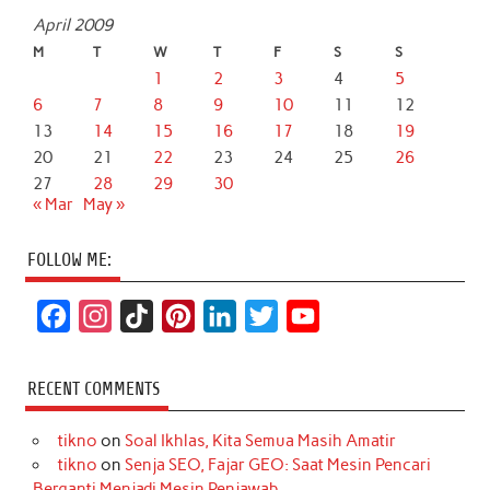
April 2009
M
T
W
T
F
S
S
1
2
3
4
5
6
7
8
9
10
11
12
13
14
15
16
17
18
19
20
21
22
23
24
25
26
27
28
29
30
« Mar
May »
FOLLOW ME:
F
I
T
P
L
T
Y
a
n
i
i
i
w
o
c
s
k
n
n
i
u
RECENT COMMENTS
e
t
T
t
k
t
T
tikno
on
Soal Ikhlas, Kita Semua Masih Amatir
b
a
o
e
e
t
u
tikno
on
Senja SEO, Fajar GEO: Saat Mesin Pencari
o
g
k
r
d
e
b
Berganti Menjadi Mesin Penjawab