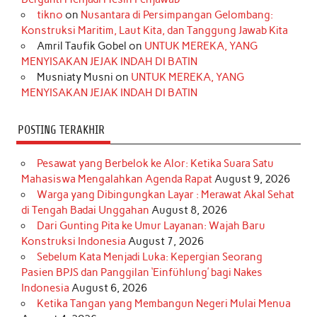
o
r
e
I
r
e
tikno
on
Nusantara di Persimpangan Gelombang:
Konstruksi Maritim, Laut Kita, dan Tanggung Jawab Kita
k
a
s
n
Amril Taufik Gobel
on
UNTUK MEREKA, YANG
m
t
MENYISAKAN JEJAK INDAH DI BATIN
Musniaty Musni
on
UNTUK MEREKA, YANG
MENYISAKAN JEJAK INDAH DI BATIN
POSTING TERAKHIR
Pesawat yang Berbelok ke Alor: Ketika Suara Satu
Mahasiswa Mengalahkan Agenda Rapat
August 9, 2026
Warga yang Dibingungkan Layar : Merawat Akal Sehat
di Tengah Badai Unggahan
August 8, 2026
Dari Gunting Pita ke Umur Layanan: Wajah Baru
Konstruksi Indonesia
August 7, 2026
Sebelum Kata Menjadi Luka: Kepergian Seorang
Pasien BPJS dan Panggilan ‘Einfühlung’ bagi Nakes
Indonesia
August 6, 2026
Ketika Tangan yang Membangun Negeri Mulai Menua