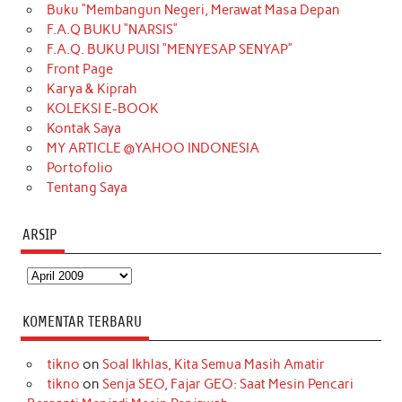
Buku “Membangun Negeri, Merawat Masa Depan
b
a
o
e
e
t
u
F.A.Q BUKU “NARSIS”
o
g
k
r
d
e
b
F.A.Q. BUKU PUISI “MENYESAP SENYAP”
o
r
e
I
r
e
Front Page
Karya & Kiprah
k
a
s
n
KOLEKSI E-BOOK
m
t
Kontak Saya
MY ARTICLE @YAHOO INDONESIA
Portofolio
Tentang Saya
ARSIP
Arsip
KOMENTAR TERBARU
tikno
on
Soal Ikhlas, Kita Semua Masih Amatir
tikno
on
Senja SEO, Fajar GEO: Saat Mesin Pencari