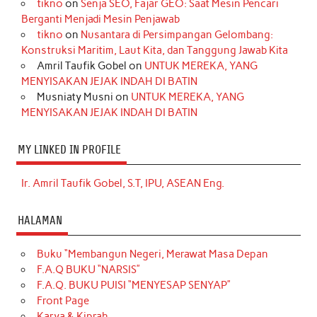
tikno
on
Senja SEO, Fajar GEO: Saat Mesin Pencari
Berganti Menjadi Mesin Penjawab
tikno
on
Nusantara di Persimpangan Gelombang:
Konstruksi Maritim, Laut Kita, dan Tanggung Jawab Kita
Amril Taufik Gobel
on
UNTUK MEREKA, YANG
MENYISAKAN JEJAK INDAH DI BATIN
Musniaty Musni
on
UNTUK MEREKA, YANG
MENYISAKAN JEJAK INDAH DI BATIN
MY LINKED IN PROFILE
Ir. Amril Taufik Gobel, S.T, IPU, ASEAN Eng.
HALAMAN
Buku “Membangun Negeri, Merawat Masa Depan
F.A.Q BUKU “NARSIS”
F.A.Q. BUKU PUISI “MENYESAP SENYAP”
Front Page
Karya & Kiprah