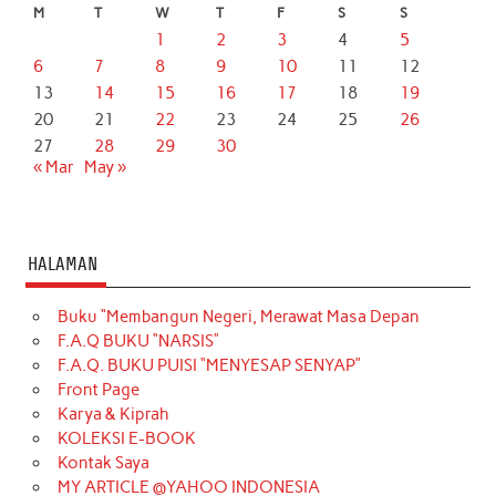
M
T
W
T
F
S
S
1
2
3
4
5
6
7
8
9
10
11
12
13
14
15
16
17
18
19
20
21
22
23
24
25
26
27
28
29
30
« Mar
May »
HALAMAN
Buku “Membangun Negeri, Merawat Masa Depan
F.A.Q BUKU “NARSIS”
F.A.Q. BUKU PUISI “MENYESAP SENYAP”
Front Page
Karya & Kiprah
KOLEKSI E-BOOK
Kontak Saya
MY ARTICLE @YAHOO INDONESIA