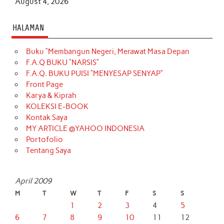
August 4, 2026
HALAMAN
Buku “Membangun Negeri, Merawat Masa Depan
F.A.Q BUKU “NARSIS”
F.A.Q. BUKU PUISI “MENYESAP SENYAP”
Front Page
Karya & Kiprah
KOLEKSI E-BOOK
Kontak Saya
MY ARTICLE @YAHOO INDONESIA
Portofolio
Tentang Saya
April 2009
M
T
W
T
F
S
S
1
2
3
4
5
6
7
8
9
10
11
12