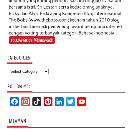
maupun yang kurang penting. Saat ini tinggal di Cikarang
bersama istri, Sri Lestari serta kedua orang anaknya,
Rizky dan Alya. Pada ajang Kompetisi Blog Internasional
The Bobs (www.thebobs.com) keenam tahun 2010 blog
ini berhasil menjadi pemenang favorit pengguna internet
dengan voting terbanyak kategori Bahasa Indonesia.
CATEGORIES
Categories
FOLLOW ME:
F
I
T
P
L
T
Y
a
n
i
i
i
w
o
c
s
k
n
n
i
u
HALAMAN
e
t
T
t
k
t
T