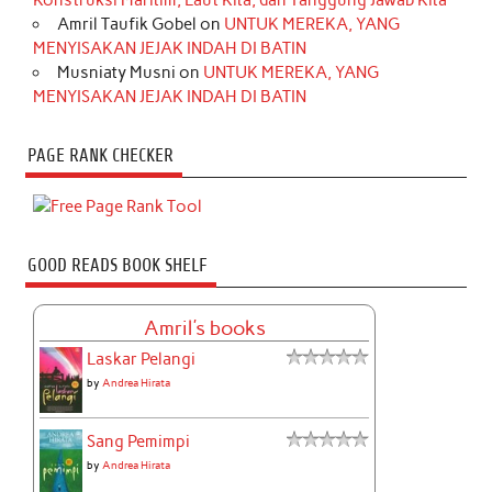
Konstruksi Maritim, Laut Kita, dan Tanggung Jawab Kita
Amril Taufik Gobel
on
UNTUK MEREKA, YANG
MENYISAKAN JEJAK INDAH DI BATIN
Musniaty Musni
on
UNTUK MEREKA, YANG
MENYISAKAN JEJAK INDAH DI BATIN
PAGE RANK CHECKER
GOOD READS BOOK SHELF
Amril's books
Laskar Pelangi
by
Andrea Hirata
Sang Pemimpi
by
Andrea Hirata