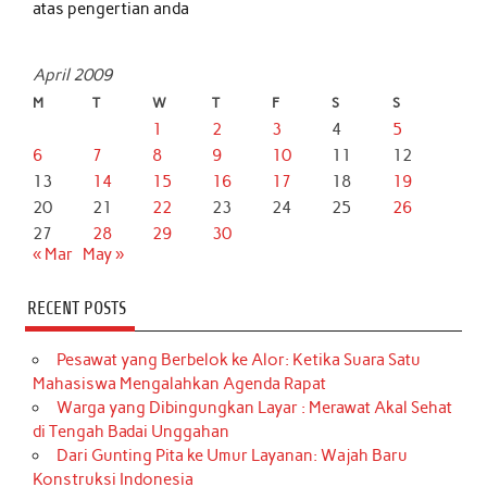
atas pengertian anda
April 2009
M
T
W
T
F
S
S
1
2
3
4
5
6
7
8
9
10
11
12
13
14
15
16
17
18
19
20
21
22
23
24
25
26
27
28
29
30
« Mar
May »
RECENT POSTS
Pesawat yang Berbelok ke Alor: Ketika Suara Satu
Mahasiswa Mengalahkan Agenda Rapat
Warga yang Dibingungkan Layar : Merawat Akal Sehat
di Tengah Badai Unggahan
Dari Gunting Pita ke Umur Layanan: Wajah Baru
Konstruksi Indonesia