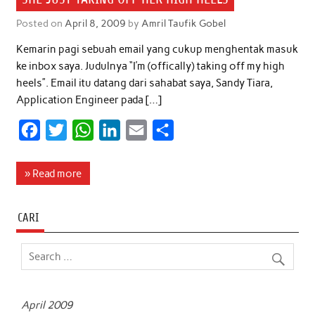
Posted on
April 8, 2009
by
Amril Taufik Gobel
Kemarin pagi sebuah email yang cukup menghentak masuk
ke inbox saya. Judulnya “I’m (offically) taking off my high
heels”. Email itu datang dari sahabat saya, Sandy Tiara,
Application Engineer pada […]
F
T
W
L
E
S
a
w
h
i
m
h
c
i
a
n
a
a
» Read more
e
t
t
k
i
r
b
t
s
e
l
e
CARI
o
e
A
d
o
r
p
I
k
p
n
April 2009