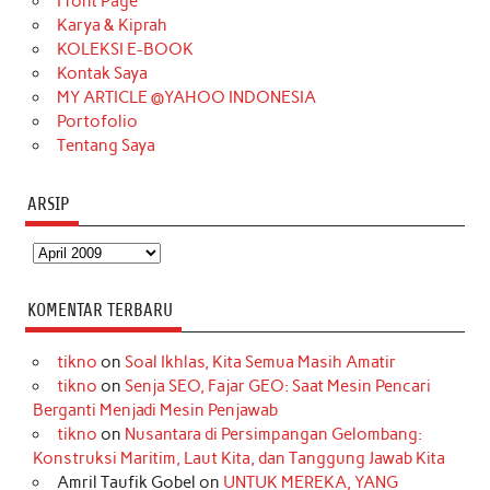
o
r
e
I
r
e
Front Page
Karya & Kiprah
k
a
s
n
KOLEKSI E-BOOK
m
t
Kontak Saya
MY ARTICLE @YAHOO INDONESIA
Portofolio
Tentang Saya
ARSIP
Arsip
KOMENTAR TERBARU
tikno
on
Soal Ikhlas, Kita Semua Masih Amatir
tikno
on
Senja SEO, Fajar GEO: Saat Mesin Pencari
Berganti Menjadi Mesin Penjawab
tikno
on
Nusantara di Persimpangan Gelombang:
Konstruksi Maritim, Laut Kita, dan Tanggung Jawab Kita
Amril Taufik Gobel
on
UNTUK MEREKA, YANG