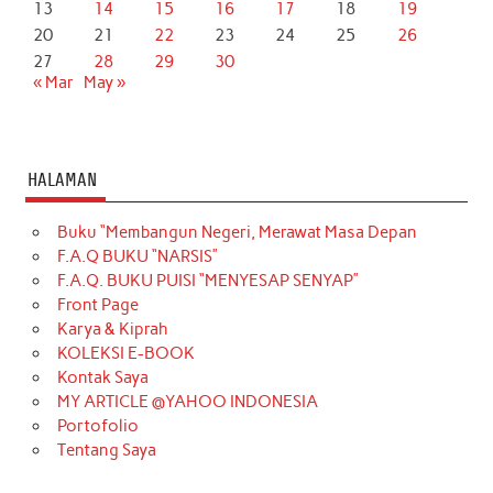
13
14
15
16
17
18
19
20
21
22
23
24
25
26
27
28
29
30
« Mar
May »
HALAMAN
Buku “Membangun Negeri, Merawat Masa Depan
F.A.Q BUKU “NARSIS”
F.A.Q. BUKU PUISI “MENYESAP SENYAP”
Front Page
Karya & Kiprah
KOLEKSI E-BOOK
Kontak Saya
MY ARTICLE @YAHOO INDONESIA
Portofolio
Tentang Saya