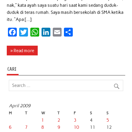
nak,” kata ayah saya suatu hari saat kami sedang duduk-
duduk di teras rumah. Saya masih bersekolah di SMA ketika
itu. “Apa […]
F
T
W
L
E
S
a
w
h
i
m
h
c
i
a
n
a
a
» Read more
e
t
t
k
i
r
b
t
s
e
l
e
CARI
o
e
A
d
o
r
p
I
k
p
n
April 2009
M
T
W
T
F
S
S
1
2
3
4
5
6
7
8
9
10
11
12