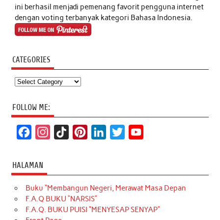
ini berhasil menjadi pemenang favorit pengguna internet
dengan voting terbanyak kategori Bahasa Indonesia.
CATEGORIES
Categories
FOLLOW ME:
F
I
T
P
L
T
Y
a
n
i
i
i
w
o
c
s
k
n
n
i
u
HALAMAN
e
t
T
t
k
t
T
Buku “Membangun Negeri, Merawat Masa Depan
b
a
o
e
e
t
u
F.A.Q BUKU “NARSIS”
o
g
k
r
d
e
b
F.A.Q. BUKU PUISI “MENYESAP SENYAP”