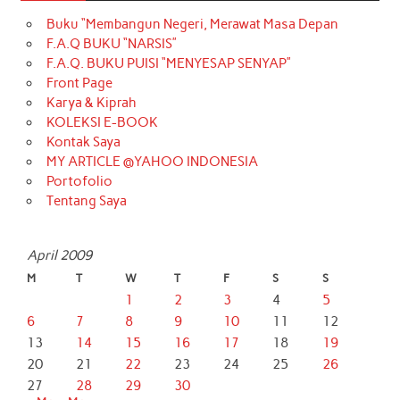
Buku “Membangun Negeri, Merawat Masa Depan
F.A.Q BUKU “NARSIS”
F.A.Q. BUKU PUISI “MENYESAP SENYAP”
Front Page
Karya & Kiprah
KOLEKSI E-BOOK
Kontak Saya
MY ARTICLE @YAHOO INDONESIA
Portofolio
Tentang Saya
April 2009
M
T
W
T
F
S
S
1
2
3
4
5
6
7
8
9
10
11
12
13
14
15
16
17
18
19
20
21
22
23
24
25
26
27
28
29
30