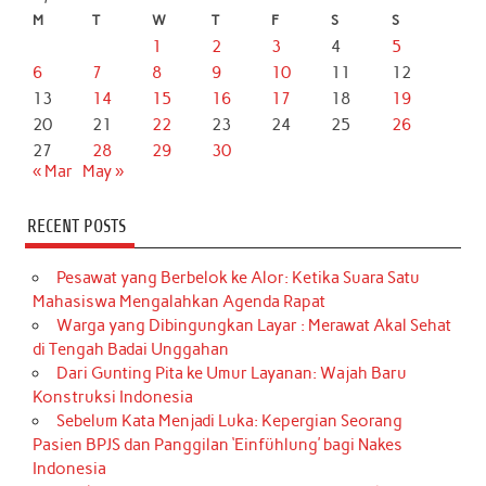
M
T
W
T
F
S
S
1
2
3
4
5
6
7
8
9
10
11
12
13
14
15
16
17
18
19
20
21
22
23
24
25
26
27
28
29
30
« Mar
May »
RECENT POSTS
Pesawat yang Berbelok ke Alor: Ketika Suara Satu
Mahasiswa Mengalahkan Agenda Rapat
Warga yang Dibingungkan Layar : Merawat Akal Sehat
di Tengah Badai Unggahan
Dari Gunting Pita ke Umur Layanan: Wajah Baru
Konstruksi Indonesia
Sebelum Kata Menjadi Luka: Kepergian Seorang
Pasien BPJS dan Panggilan ‘Einfühlung’ bagi Nakes
Indonesia