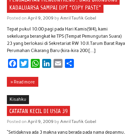
KADALUARSA SAMPAI DPT “COPY PASTE”
Posted on
April 9, 2009
by
Amril Taufik Gobel
Tepat pukul 10.00 pagi pada Hari Kamis(9/4), kami
sekeluarga berangkat ke TPS (Tempat Pemungutan Suara)
23 yang berlokasi di Sekretariat RW 10 Jl.Tarum Barat Raya
Perumahan Cikarang Baru (kira-kira 200 […]
F
T
W
L
E
S
a
w
h
i
m
h
c
i
a
n
a
a
» Read more
e
t
t
k
i
r
b
t
s
e
l
e
Kisahku
o
e
A
d
CATATAN KECIL DI USIA 39
o
r
p
I
Posted on
April 9, 2009
by
Amril Taufik Gobel
k
p
n
“Setidaknya ada 3 makna yang berada pada nama depanmu,