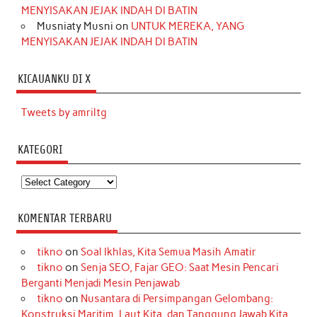
MENYISAKAN JEJAK INDAH DI BATIN
Musniaty Musni
on
UNTUK MEREKA, YANG
MENYISAKAN JEJAK INDAH DI BATIN
KICAUANKU DI X
Tweets by amriltg
KATEGORI
Kategori
KOMENTAR TERBARU
tikno
on
Soal Ikhlas, Kita Semua Masih Amatir
tikno
on
Senja SEO, Fajar GEO: Saat Mesin Pencari
Berganti Menjadi Mesin Penjawab
tikno
on
Nusantara di Persimpangan Gelombang:
Konstruksi Maritim, Laut Kita, dan Tanggung Jawab Kita