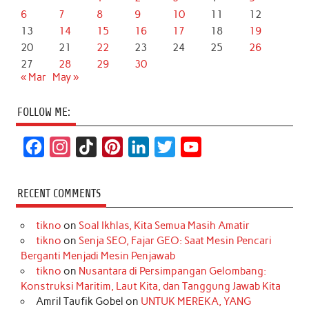
6
7
8
9
10
11
12
13
14
15
16
17
18
19
20
21
22
23
24
25
26
27
28
29
30
« Mar
May »
FOLLOW ME:
F
I
T
P
L
T
Y
a
n
i
i
i
w
o
c
s
k
n
n
i
u
RECENT COMMENTS
e
t
T
t
k
t
T
tikno
on
Soal Ikhlas, Kita Semua Masih Amatir
b
a
o
e
e
t
u
tikno
on
Senja SEO, Fajar GEO: Saat Mesin Pencari
o
g
k
r
d
e
b
Berganti Menjadi Mesin Penjawab
o
r
e
I
r
e
tikno
on
Nusantara di Persimpangan Gelombang:
Konstruksi Maritim, Laut Kita, dan Tanggung Jawab Kita
k
a
s
n
Amril Taufik Gobel
on
UNTUK MEREKA, YANG