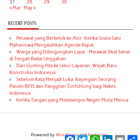
27
28
29
30
« Mar
May »
RECENT POSTS
Pesawat yang Berbelok ke Alor: Ketika Suara Satu
Mahasiswa Mengalahkan Agenda Rapat
Warga yang Dibingungkan Layar : Merawat Akal Sehat
di Tengah Badai Unggahan
Dari Gunting Pita ke Umur Layanan: Wajah Baru
Konstruksi Indonesia
Sebelum Kata Menjadi Luka: Kepergian Seorang
Pasien BPJS dan Panggilan ‘Einfühlung’ bagi Nakes
Indonesia
Ketika Tangan yang Membangun Negeri Mulai Menua
Powered by
WordPress
and
Anderson
.
Facebook
Twitter
WhatsApp
LinkedIn
Email
S