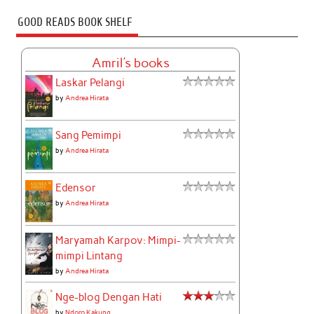
GOOD READS BOOK SHELF
Amril's books
Laskar Pelangi
by
Andrea Hirata
Sang Pemimpi
by
Andrea Hirata
Edensor
by
Andrea Hirata
Maryamah Karpov: Mimpi-
mimpi Lintang
by
Andrea Hirata
Nge-blog Dengan Hati
by
Ndoro Kakung