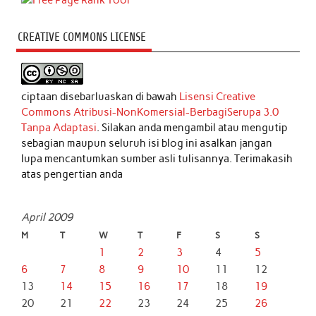
CREATIVE COMMONS LICENSE
ciptaan disebarluaskan di bawah
Lisensi Creative
Commons Atribusi-NonKomersial-BerbagiSerupa 3.0
Tanpa Adaptasi
. Silakan anda mengambil atau mengutip
sebagian maupun seluruh isi blog ini asalkan jangan
lupa mencantumkan sumber asli tulisannya. Terimakasih
atas pengertian anda
April 2009
M
T
W
T
F
S
S
1
2
3
4
5
6
7
8
9
10
11
12
13
14
15
16
17
18
19
20
21
22
23
24
25
26