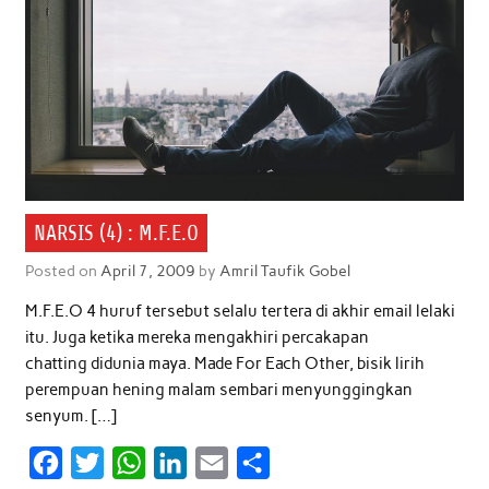
NARSIS (4) : M.F.E.O
Posted on
April 7, 2009
by
Amril Taufik Gobel
M.F.E.O 4 huruf tersebut selalu tertera di akhir email lelaki
itu. Juga ketika mereka mengakhiri percakapan
chatting didunia maya. Made For Each Other, bisik lirih
perempuan hening malam sembari menyunggingkan
senyum. […]
F
T
W
L
E
S