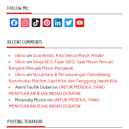
FOLLOW ME:
F
I
T
P
L
T
Y
a
n
i
i
i
w
o
c
s
k
n
n
i
u
RECENT COMMENTS
e
t
T
t
k
t
T
tikno
on
Soal Ikhlas, Kita Semua Masih Amatir
b
a
o
e
e
t
u
tikno
on
Senja SEO, Fajar GEO: Saat Mesin Pencari
o
g
k
r
d
e
b
Berganti Menjadi Mesin Penjawab
o
r
e
I
r
e
tikno
on
Nusantara di Persimpangan Gelombang:
Konstruksi Maritim, Laut Kita, dan Tanggung Jawab Kita
k
a
s
n
Amril Taufik Gobel
on
UNTUK MEREKA, YANG
m
t
MENYISAKAN JEJAK INDAH DI BATIN
Musniaty Musni
on
UNTUK MEREKA, YANG
MENYISAKAN JEJAK INDAH DI BATIN
POSTING TERAKHIR