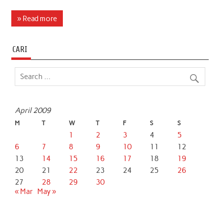
a
w
h
i
m
h
c
i
a
n
a
a
» Read more
e
t
t
k
i
r
b
t
s
e
l
e
CARI
o
e
A
d
o
r
p
I
k
p
n
April 2009
M
T
W
T
F
S
S
1
2
3
4
5
6
7
8
9
10
11
12
13
14
15
16
17
18
19
20
21
22
23
24
25
26
27
28
29
30
« Mar
May »