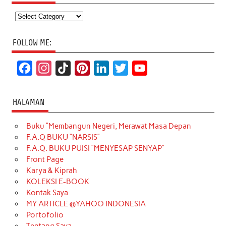
Categories
FOLLOW ME:
F
I
T
P
L
T
Y
a
n
i
i
i
w
o
c
s
k
n
n
i
u
HALAMAN
e
t
T
t
k
t
T
Buku “Membangun Negeri, Merawat Masa Depan
b
a
o
e
e
t
u
F.A.Q BUKU “NARSIS”
o
g
k
r
d
e
b
F.A.Q. BUKU PUISI “MENYESAP SENYAP”
o
r
e
I
r
e
Front Page
Karya & Kiprah
k
a
s
n
KOLEKSI E-BOOK
m
t
Kontak Saya
MY ARTICLE @YAHOO INDONESIA
Portofolio
Tentang Saya