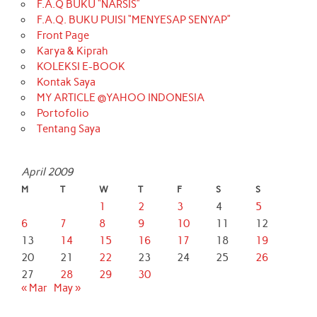
F.A.Q BUKU “NARSIS”
F.A.Q. BUKU PUISI “MENYESAP SENYAP”
Front Page
Karya & Kiprah
KOLEKSI E-BOOK
Kontak Saya
MY ARTICLE @YAHOO INDONESIA
Portofolio
Tentang Saya
April 2009
M
T
W
T
F
S
S
1
2
3
4
5
6
7
8
9
10
11
12
13
14
15
16
17
18
19
20
21
22
23
24
25
26
27
28
29
30
« Mar
May »