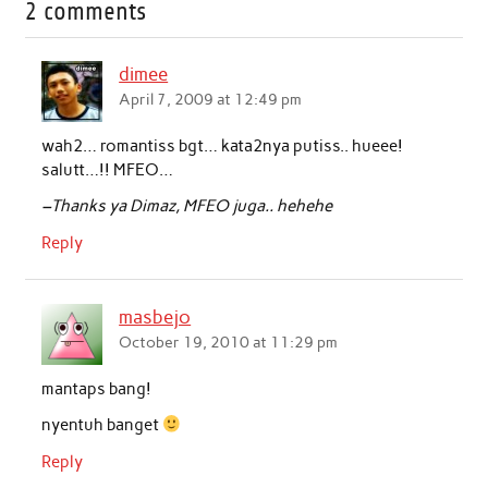
2 comments
e
t
t
k
i
r
b
t
s
e
l
e
dimee
o
e
A
d
April 7, 2009 at 12:49 pm
o
r
p
I
wah2… romantiss bgt… kata2nya putiss.. hueee!
k
p
n
salutt…!! MFEO…
–Thanks ya Dimaz, MFEO juga.. hehehe
Reply
masbejo
October 19, 2010 at 11:29 pm
mantaps bang!
nyentuh banget
Reply