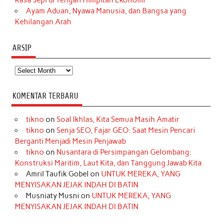
Rasa Sepi di Tengah Himpitan Ekonomi
Ayam Aduan, Nyawa Manusia, dan Bangsa yang
Kehilangan Arah
ARSIP
Arsip
KOMENTAR TERBARU
tikno
on
Soal Ikhlas, Kita Semua Masih Amatir
tikno
on
Senja SEO, Fajar GEO: Saat Mesin Pencari
Berganti Menjadi Mesin Penjawab
tikno
on
Nusantara di Persimpangan Gelombang:
Konstruksi Maritim, Laut Kita, dan Tanggung Jawab Kita
Amril Taufik Gobel
on
UNTUK MEREKA, YANG
MENYISAKAN JEJAK INDAH DI BATIN
Musniaty Musni
on
UNTUK MEREKA, YANG
MENYISAKAN JEJAK INDAH DI BATIN