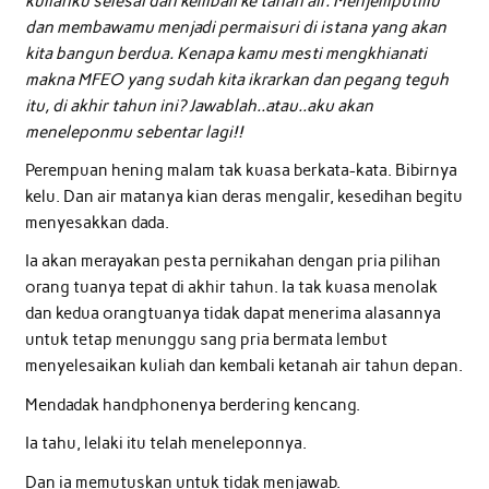
kuliahku selesai dan kembali ke tanah air. Menjemputmu
dan membawamu menjadi permaisuri di istana yan
g akan
kita bangun berdua. Kenapa kamu mesti mengkhianati
makna MFEO yang sudah kita ikrarkan dan pegang teguh
itu, di akhir tahun ini? Jawablah..atau..aku akan
meneleponmu sebentar lagi!!
Perempuan hening malam tak kuasa berkata-kata. Bibirnya
kelu. Dan air matanya kian deras mengalir, kesedihan begitu
menyesakkan dada.
Ia akan merayakan pesta pernikahan dengan pria pilihan
orang tuanya tepat di akhir tahun. Ia tak kuasa menolak
dan kedua orangtuanya tidak dapat menerima alasannya
untuk tetap menunggu sang pria bermata lembut
menyelesaikan kuliah dan kembali ketanah air tahun depan.
Mendadak handphonenya berdering kencang.
Ia tahu, lelaki itu telah meneleponnya.
Dan ia memutuskan untuk tidak menjawab.