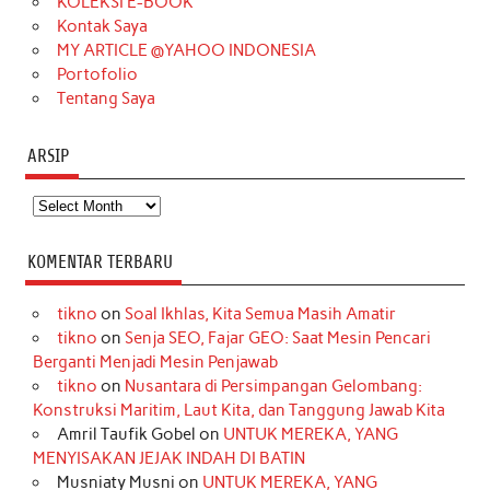
KOLEKSI E-BOOK
m
t
Kontak Saya
MY ARTICLE @YAHOO INDONESIA
Portofolio
Tentang Saya
ARSIP
Arsip
KOMENTAR TERBARU
tikno
on
Soal Ikhlas, Kita Semua Masih Amatir
tikno
on
Senja SEO, Fajar GEO: Saat Mesin Pencari
Berganti Menjadi Mesin Penjawab
tikno
on
Nusantara di Persimpangan Gelombang:
Konstruksi Maritim, Laut Kita, dan Tanggung Jawab Kita
Amril Taufik Gobel
on
UNTUK MEREKA, YANG
MENYISAKAN JEJAK INDAH DI BATIN
Musniaty Musni
on
UNTUK MEREKA, YANG