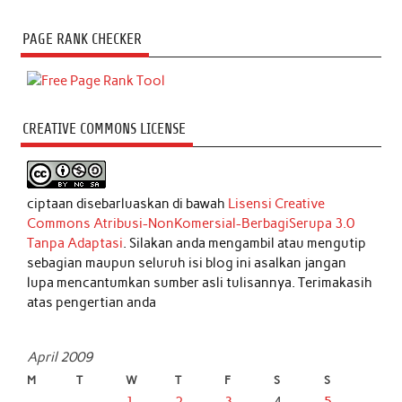
PAGE RANK CHECKER
CREATIVE COMMONS LICENSE
ciptaan disebarluaskan di bawah
Lisensi Creative
Commons Atribusi-NonKomersial-BerbagiSerupa 3.0
Tanpa Adaptasi
. Silakan anda mengambil atau mengutip
sebagian maupun seluruh isi blog ini asalkan jangan
lupa mencantumkan sumber asli tulisannya. Terimakasih
atas pengertian anda
April 2009
M
T
W
T
F
S
S
1
2
3
4
5