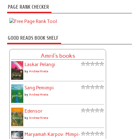
PAGE RANK CHECKER
GOOD READS BOOK SHELF
Amril's books
Laskar Pelangi
by
Andrea Hirata
Sang Pemimpi
by
Andrea Hirata
Edensor
by
Andrea Hirata
Maryamah Karpov: Mimpi-