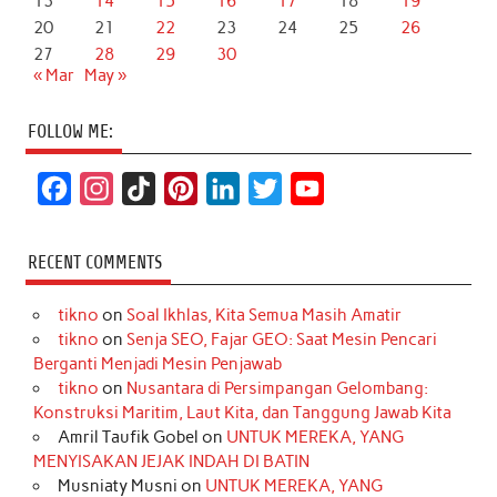
13
14
15
16
17
18
19
20
21
22
23
24
25
26
27
28
29
30
« Mar
May »
FOLLOW ME:
F
I
T
P
L
T
Y
a
n
i
i
i
w
o
c
s
k
n
n
i
u
RECENT COMMENTS
e
t
T
t
k
t
T
tikno
on
Soal Ikhlas, Kita Semua Masih Amatir
b
a
o
e
e
t
u
tikno
on
Senja SEO, Fajar GEO: Saat Mesin Pencari
o
g
k
r
d
e
b
Berganti Menjadi Mesin Penjawab
o
r
e
I
r
e
tikno
on
Nusantara di Persimpangan Gelombang:
Konstruksi Maritim, Laut Kita, dan Tanggung Jawab Kita
k
a
s
n
Amril Taufik Gobel
on
UNTUK MEREKA, YANG
m
t
MENYISAKAN JEJAK INDAH DI BATIN
Musniaty Musni
on
UNTUK MEREKA, YANG