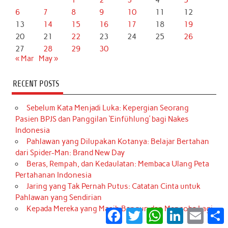
6
7
8
9
10
11
12
13
14
15
16
17
18
19
20
21
22
23
24
25
26
27
28
29
30
« Mar
May »
RECENT POSTS
Sebelum Kata Menjadi Luka: Kepergian Seorang
Pasien BPJS dan Panggilan ‘Einfühlung’ bagi Nakes
Indonesia
Pahlawan yang Dilupakan Kotanya: Belajar Bertahan
dari Spider-Man: Brand New Day
Beras, Rempah, dan Kedaulatan: Membaca Ulang Peta
Pertahanan Indonesia
Jaring yang Tak Pernah Putus: Catatan Cinta untuk
Pahlawan yang Sendirian
Kepada Mereka yang Masih Bangun dan Mencoba Lagi
Facebook
Twitter
WhatsApp
LinkedIn
Email
S