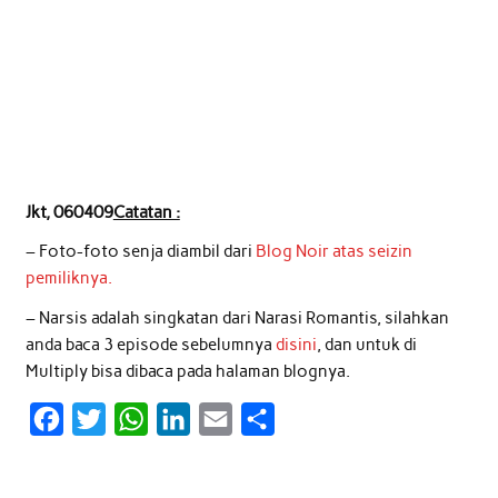
Jkt, 060409
Catatan :
– Foto-foto senja diambil dari
Blog Noir atas seizin
pemiliknya.
– Narsis adalah singkatan dari Narasi Romantis, silahkan
anda baca 3 episode sebelumnya
disini
, dan untuk di
Multiply bisa dibaca pada halaman blognya.
F
T
W
L
E
S
a
w
h
i
m
h
c
i
a
n
a
a