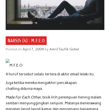
NARSIS (4) : M.F.E.O
Posted on
April 7, 2009
by
Amril Taufik Gobel
M.F.E.O
4 huruf tersebut selalu tertera di akhir email lelaki itu.
Juga ketika mereka mengakhiri percakapan
chatting didunia maya.
Made For Each Other,
bisik lirih perempuan hening malam
sembari menyunggingkan senyum. Matanya menerawang
menatap langit langit kamar dan mengenang bagaimana