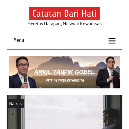
Skip
to
content
Catatan Dari Hati
Meretas Harapan, Merawat Kewarasan
Menu
Narsis