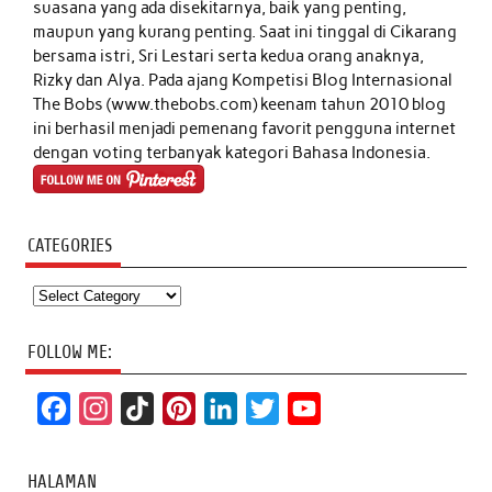
suasana yang ada disekitarnya, baik yang penting,
maupun yang kurang penting. Saat ini tinggal di Cikarang
bersama istri, Sri Lestari serta kedua orang anaknya,
Rizky dan Alya. Pada ajang Kompetisi Blog Internasional
The Bobs (www.thebobs.com) keenam tahun 2010 blog
ini berhasil menjadi pemenang favorit pengguna internet
dengan voting terbanyak kategori Bahasa Indonesia.
CATEGORIES
Categories
FOLLOW ME:
F
I
T
P
L
T
Y
a
n
i
i
i
w
o
c
s
k
n
n
i
u
HALAMAN