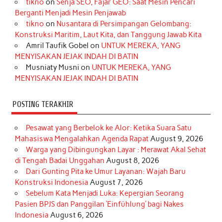
tikno
on
Senja SEO, Fajar GEO: Saat Mesin Pencari
o
g
k
r
d
e
b
Berganti Menjadi Mesin Penjawab
o
r
e
I
r
e
tikno
on
Nusantara di Persimpangan Gelombang:
Konstruksi Maritim, Laut Kita, dan Tanggung Jawab Kita
k
a
s
n
Amril Taufik Gobel
on
UNTUK MEREKA, YANG
m
t
MENYISAKAN JEJAK INDAH DI BATIN
Musniaty Musni
on
UNTUK MEREKA, YANG
MENYISAKAN JEJAK INDAH DI BATIN
POSTING TERAKHIR
Pesawat yang Berbelok ke Alor: Ketika Suara Satu
Mahasiswa Mengalahkan Agenda Rapat
August 9, 2026
Warga yang Dibingungkan Layar : Merawat Akal Sehat
di Tengah Badai Unggahan
August 8, 2026
Dari Gunting Pita ke Umur Layanan: Wajah Baru
Konstruksi Indonesia
August 7, 2026
Sebelum Kata Menjadi Luka: Kepergian Seorang
Pasien BPJS dan Panggilan ‘Einfühlung’ bagi Nakes
Indonesia
August 6, 2026