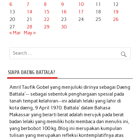
6
7
8
9
10
11
12
13
14
15
16
17
18
19
20
21
22
23
24
25
26
27
28
29
30
« Mar
May »
SIAPA DAENG BATTALA?
Amril Taufik Gobel
yang menjuluki dirinya sebagai Daeng
Battala'-- sebagai sebentuk penghargaan spesial pada
tanah tempat kelahiran--ini adalah lelaki yang lahir di
kota daeng, 9 April 1970. Battala' dalam Bahasa
Makassar yang berarti berat adalah merujuk pada berat
badan lelaki yang memiliki hobi membaca dan menulis ini,
yang berbobot 100 kg. Blog ini merupakan kumpulan
tulisan yang merupakan refleksi kontemplatifnya atas