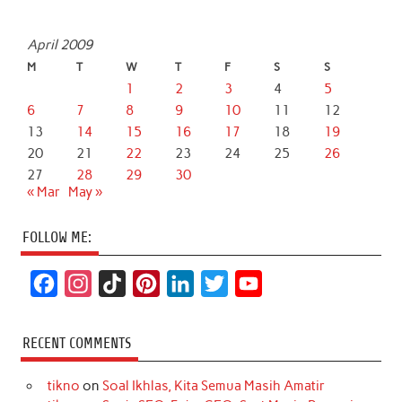
April 2009
M
T
W
T
F
S
S
1
2
3
4
5
6
7
8
9
10
11
12
13
14
15
16
17
18
19
20
21
22
23
24
25
26
27
28
29
30
« Mar
May »
FOLLOW ME:
F
I
T
P
L
T
Y
a
n
i
i
i
w
o
c
s
k
n
n
i
u
RECENT COMMENTS
e
t
T
t
k
t
T
tikno
on
Soal Ikhlas, Kita Semua Masih Amatir
b
a
o
e
e
t
u