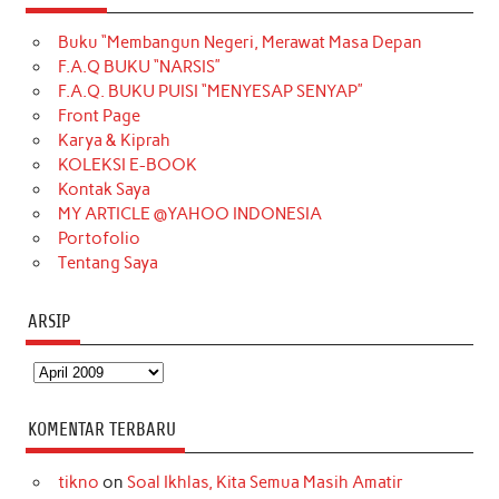
e
t
T
t
k
t
T
Buku “Membangun Negeri, Merawat Masa Depan
b
a
o
e
e
t
u
F.A.Q BUKU “NARSIS”
o
g
k
r
d
e
b
F.A.Q. BUKU PUISI “MENYESAP SENYAP”
o
r
e
I
r
e
Front Page
Karya & Kiprah
k
a
s
n
KOLEKSI E-BOOK
m
t
Kontak Saya
MY ARTICLE @YAHOO INDONESIA
Portofolio
Tentang Saya
ARSIP
Arsip
KOMENTAR TERBARU
tikno
on
Soal Ikhlas, Kita Semua Masih Amatir