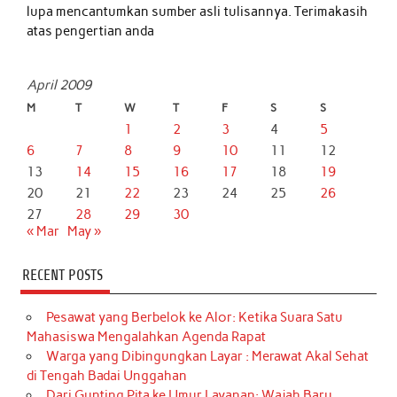
lupa mencantumkan sumber asli tulisannya. Terimakasih
atas pengertian anda
April 2009
M
T
W
T
F
S
S
1
2
3
4
5
6
7
8
9
10
11
12
13
14
15
16
17
18
19
20
21
22
23
24
25
26
27
28
29
30
« Mar
May »
RECENT POSTS
Pesawat yang Berbelok ke Alor: Ketika Suara Satu
Mahasiswa Mengalahkan Agenda Rapat
Warga yang Dibingungkan Layar : Merawat Akal Sehat
di Tengah Badai Unggahan
Dari Gunting Pita ke Umur Layanan: Wajah Baru