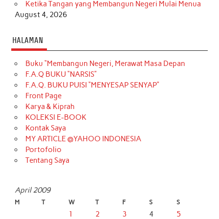
Ketika Tangan yang Membangun Negeri Mulai Menua
August 4, 2026
HALAMAN
Buku “Membangun Negeri, Merawat Masa Depan
F.A.Q BUKU “NARSIS”
F.A.Q. BUKU PUISI “MENYESAP SENYAP”
Front Page
Karya & Kiprah
KOLEKSI E-BOOK
Kontak Saya
MY ARTICLE @YAHOO INDONESIA
Portofolio
Tentang Saya
April 2009
M
T
W
T
F
S
S
1
2
3
4
5