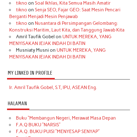
tikno
on
Soal Ikhlas, Kita Semua Masih Amatir
tikno
on
Senja SEO, Fajar GEO: Saat Mesin Pencari
Berganti Menjadi Mesin Penjawab
tikno
on
Nusantara di Persimpangan Gelombang:
Konstruksi Maritim, Laut Kita, dan Tanggung Jawab Kita
Amril Taufik Gobel
on
UNTUK MEREKA, YANG
MENYISAKAN JEJAK INDAH DI BATIN
Musniaty Musni
on
UNTUK MEREKA, YANG
MENYISAKAN JEJAK INDAH DI BATIN
MY LINKED IN PROFILE
Ir. Amril Taufik Gobel, S.T, IPU, ASEAN Eng.
HALAMAN
Buku “Membangun Negeri, Merawat Masa Depan
F.A.Q BUKU “NARSIS”
F.A.Q. BUKU PUISI “MENYESAP SENYAP”