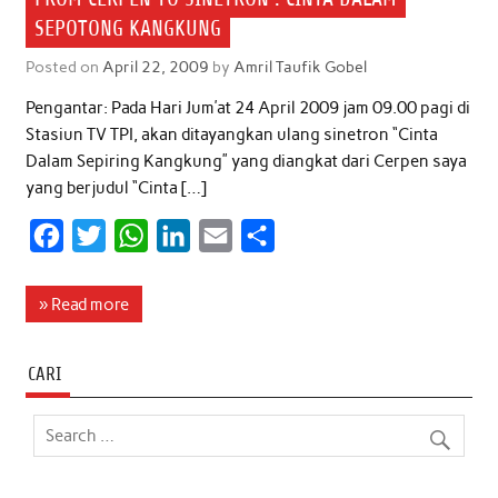
SEPOTONG KANGKUNG
Posted on
April 22, 2009
by
Amril Taufik Gobel
Pengantar: Pada Hari Jum’at 24 April 2009 jam 09.00 pagi di
Stasiun TV TPI, akan ditayangkan ulang sinetron “Cinta
Dalam Sepiring Kangkung” yang diangkat dari Cerpen saya
yang berjudul “Cinta […]
F
T
W
L
E
S
a
w
h
i
m
h
c
i
a
n
a
a
» Read more
e
t
t
k
i
r
b
t
s
e
l
e
CARI
o
e
A
d
o
r
p
I
k
p
n