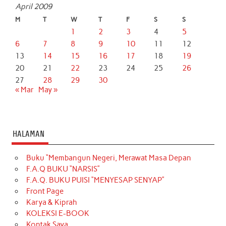
April 2009
M
T
W
T
F
S
S
1
2
3
4
5
6
7
8
9
10
11
12
13
14
15
16
17
18
19
20
21
22
23
24
25
26
27
28
29
30
« Mar
May »
HALAMAN
Buku “Membangun Negeri, Merawat Masa Depan
F.A.Q BUKU “NARSIS”
F.A.Q. BUKU PUISI “MENYESAP SENYAP”
Front Page
Karya & Kiprah
KOLEKSI E-BOOK
Kontak Saya