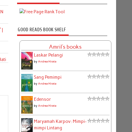
AN
GOOD READS BOOK SHELF
 |
Amril's books
Laskar Pelangi
ati
by
Andrea Hirata
Sang Pemimpi
by
Andrea Hirata
Edensor
by
Andrea Hirata
Maryamah Karpov: Mimpi-
mimpi Lintang