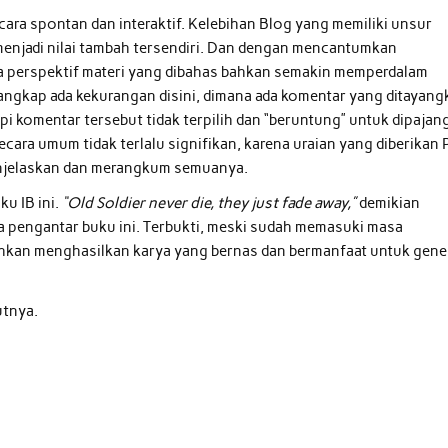
secara spontan dan interaktif. Kelebihan Blog yang memiliki unsur
enjadi nilai tambah tersendiri. Dan dengan mencantumkan
a perspektif materi yang dibahas bahkan semakin memperdalam
angkap ada kekurangan disini, dimana ada komentar yang ditayang
i komentar tersebut tidak terpilih dan “beruntung” untuk dipajan
secara umum tidak terlalu signifikan, karena uraian yang diberikan 
enjelaskan dan merangkum semuanya.
u IB ini.
“Old Soldier never die, they just fade away,”
demikian
a pengantar buku ini. Terbukti, meski sudah memasuki masa
 bahkan menghasilkan karya yang bernas dan bermanfaat untuk gene
utnya.