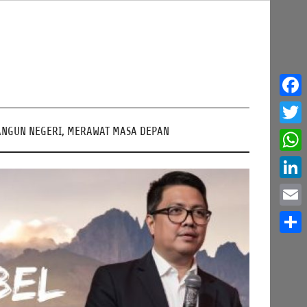
Face
NGUN NEGERI, MERAWAT MASA DEPAN
Twitt
What
Linke
Email
Share