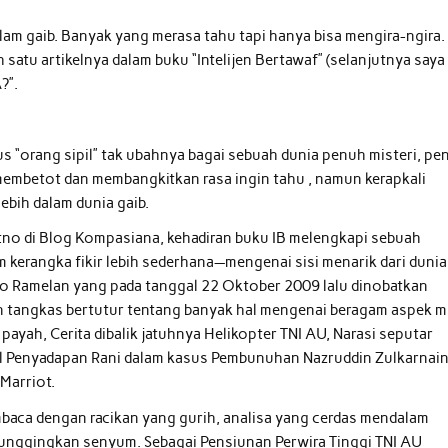
 alam gaib. Banyak yang merasa tahu tapi hanya bisa mengira-ngira.
 satu artikelnya dalam buku “Intelijen Bertawaf” (selanjutnya saya
?”.
us “orang sipil” tak ubahnya bagai sebuah dunia penuh misteri, pe
a membetot dan membangkitkan rasa ingin tahu , namun kerapkali
ebih dalam dunia gaib.
yitno di Blog Kompasiana, kehadiran buku IB melengkapi sebuah
kerangka fikir lebih sederhana—mengenai sisi menarik dari dunia
tno Ramelan yang pada tanggal 22 Oktober 2009 lalu dinobatkan
 tangkas bertutur tentang banyak hal mengenai beragam aspek m
s payah, Cerita dibalik jatuhnya Helikopter TNI AU, Narasi seputar
al Penyadapan Rani dalam kasus Pembunuhan Nazruddin Zulkarnai
Marriot.
embaca dengan racikan yang gurih, analisa yang cerdas mendalam
yunggingkan senyum. Sebagai Pensiunan Perwira Tinggi TNI AU