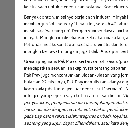
ketentuan Tuhan, seperti gerakan jagat raya tadi. Dis
keleluasaan untuk menentukan polanya. Konsekuensi l
Banyak contoh, misalnya perjalanan industri minyak k
membangun “oil industry.” Lihat kini, setelah 40 tahu
masih saja ‘warming up’. Dengan sumber daya alam In
minyak. Mungkin ini disebabkan kebijakan masa lalu, 
Petronas melakukan tawaf secara sistematis dan ters
mungkin bertawaf, mungkin juga tidak. Andaipun ber
Uraian pragmatis Pak Pray disertai contoh kasus (plu
mendapatkan sebuah lanskap nyata tentang paparan sed
Pak Pray juga mencantumkan ulasan-ulasan yang jernih
halaman 22 misalnya, Pak Pray menuliskan adanya du
konon ada pihak intelijen luar negeri ikut “bermain”.
intelijen yang seperti saya kutip dari tulisan beliau
“A
penyelidikan, pengamanan dan penggalangan. Baik s
harus dimulai dengan recruitment, seleksi, pendidik
pada tiap calon rekrut ialahintegritas pribadi, loyal
seorang yang jujur, dapat dihandalkan, satu kata den