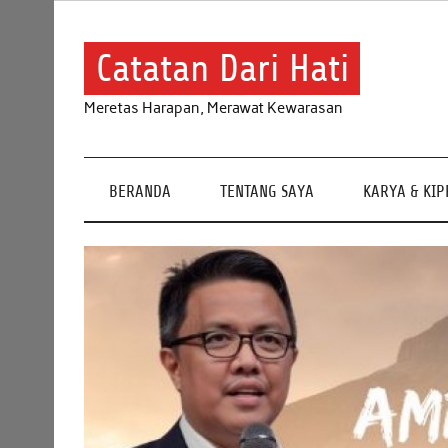
Skip
to
content
Catatan Dari Hati
Meretas Harapan, Merawat Kewarasan
BERANDA
TENTANG SAYA
KARYA & KI