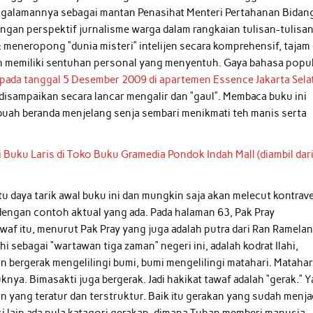
galamannya sebagai mantan Penasihat Menteri Pertahanan Bidan
ngan perspektif jurnalisme warga dalam rangkaian tulisan-tulisan
 meneropong “dunia misteri” intelijen secara komprehensif, tajam
dan memiliki sentuhan personal yang menyentuh. Gaya bahasa popu
pada tanggal 5 Desember 2009 di apartemen Essence Jakarta Sela
disampaikan secara lancar mengalir dan “gaul”. Membaca buku ini
buah beranda menjelang senja sembari menikmati teh manis serta
u daya tarik awal buku ini dan mungkin saja akan melecut kontrave
dengan contoh aktual yang ada. Pada halaman 63, Pak Pray
awaf itu, menurut Pak Pray yang juga adalah putra dari Ran Ramela
 sebagai “wartawan tiga zaman” negeri ini, adalah kodrat Ilahi,
 bergerak mengelilingi bumi, bumi mengelilingi matahari. Matahar
knya. Bimasakti juga bergerak. Jadi hakikat tawaf adalah “gerak.” 
an yang teratur dan terstruktur. Baik itu gerakan yang sudah menja