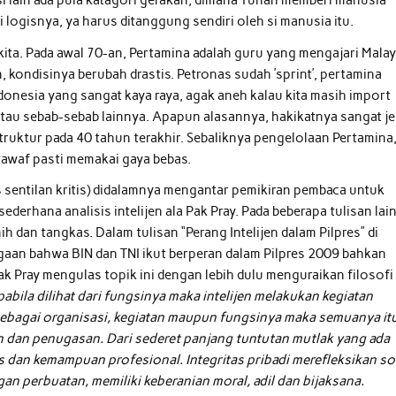
isi lain ada pula katagori gerakan, dimana Tuhan memberi manusia
ogisnya, ya harus ditanggung sendiri oleh si manusia itu.
ita. Pada awal 70-an, Pertamina adalah guru yang mengajari Malay
n, kondisinya berubah drastis. Petronas sudah ’sprint’, pertamina
donesia yang sangat kaya raya, agak aneh kalau kita masih import
atau sebab-sebab lainnya. Apapun alasannya, hakikatnya sangat je
truktur pada 40 tahun terakhir. Sebaliknya pengelolaan Pertamina
tawaf pasti memakai gaya bebas.
s sentilan kritis) didalamnya mengantar pemikiran pembaca untuk
erhana analisis intelijen ala Pak Pray. Pada beberapa tulisan lai
 dan tangkas. Dalam tulisan “Perang Intelijen dalam Pilpres” di
gaan bahwa BIN dan TNI ikut berperan dalam Pilpres 2009 bahkan
 Pak Pray mengulas topik ini dengan lebih dulu menguraikan filosofi
pabila dilihat dari fungsinya maka intelijen melakukan kegiatan
ebagai organisasi, kegiatan maupun fungsinya maka semuanya it
an dan penugasan. Dari sederet panjang tuntutan mutlak yang ada
itas dan kemampuan profesional. Integritas pribadi merefleksikan s
gan perbuatan, memiliki keberanian moral, adil dan bijaksana.