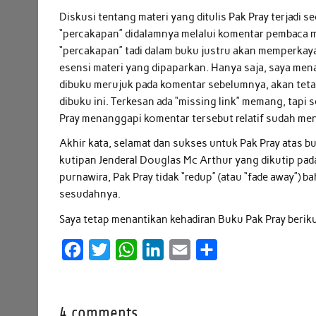
Diskusi tentang materi yang ditulis Pak Pray terjadi 
“percakapan” didalamnya melalui komentar pembaca m
“percakapan” tadi dalam buku justru akan memperkay
esensi materi yang dipaparkan. Hanya saja, saya men
dibuku merujuk pada komentar sebelumnya, akan tetap
dibuku ini. Terkesan ada “missing link” memang, tapi 
Pray menanggapi komentar tersebut relatif sudah m
Akhir kata, selamat dan sukses untuk Pak Pray atas buk
kutipan Jenderal Douglas Mc Arthur yang dikutip pad
purnawira, Pak Pray tidak “redup” (atau “fade away”)
sesudahnya.
Saya tetap menantikan kehadiran Buku Pak Pray berik
F
T
W
L
E
S
a
w
h
i
m
h
c
i
a
n
a
a
4 comments
e
t
t
k
i
r