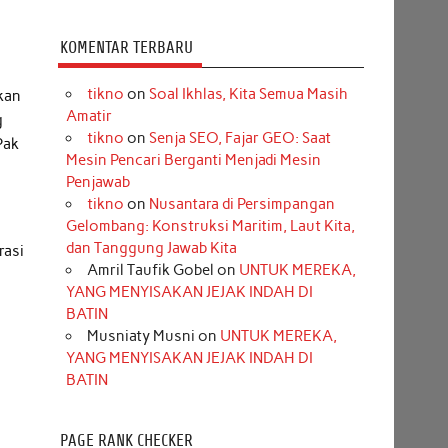
KOMENTAR TERBARU
tikno
on
Soal Ikhlas, Kita Semua Masih
kan
Amatir
g
tikno
on
Senja SEO, Fajar GEO: Saat
Pak
Mesin Pencari Berganti Menjadi Mesin
Penjawab
tikno
on
Nusantara di Persimpangan
Gelombang: Konstruksi Maritim, Laut Kita,
dan Tanggung Jawab Kita
rasi
Amril Taufik Gobel
on
UNTUK MEREKA,
YANG MENYISAKAN JEJAK INDAH DI
BATIN
Musniaty Musni
on
UNTUK MEREKA,
YANG MENYISAKAN JEJAK INDAH DI
BATIN
PAGE RANK CHECKER