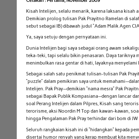
Cetakan : Pertama, November 2009
Kisah Intelijen, selalu menarik, karena laksana kisah
Demikian prolog tulisan Pak Prayitno Ramelan di salah
sebut sebagai IB) dibawah judul “Adam Malik Agen CIA
Ya, saya setuju dengan pernyataan ini.
Dunia Intelijen bagi saya sebagai orang awam sekalig
teka-teki, tapi selalu bikin penasaran. Daya tarikny
menimbulkan rasa gentar di hati, layaknya menyelami l
Sebagai salah satu penikmat tulisan-tulisan Pak Pra
“puzzle” dalam pemikiran saya untuk memahami—dalam 
Intelijen. Pak Pray—demikian “nama mesra” Pak Prayi
sebagai Bapak Publik Kompasiana—dengan lancar dan
soal Perang Intelijen dalam Pilpres, Kisah sang terori
terorisme, aksi Noordin M Top dan kawan-kawan, so
hingga Pengalaman Pak Pray terhindar dari bom di JW 
Seluruh rangkaian kisah ini di “hidangkan” kepada p
disertai humor renyah yang kerap membuat kita men