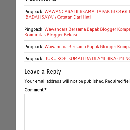
b
t
s
e
l
e
Pingback:
WAWANCARA BERSAMA BAPAK BLOGGER K
o
e
A
d
IBADAH SAYA” / Catatan Dari Hati
o
r
p
I
Pingback:
Wawancara Bersama Bapak Blogger Kompasia
k
p
n
Komunitas Blogger Bekasi
Pingback:
Wawancara Bersama Bapak Blogger Kompasia
Pingback:
BUKU KOPI SUMATERA DI AMERIKA : MENGE
Leave a Reply
Your email address will not be published.
Required fie
Comment
*