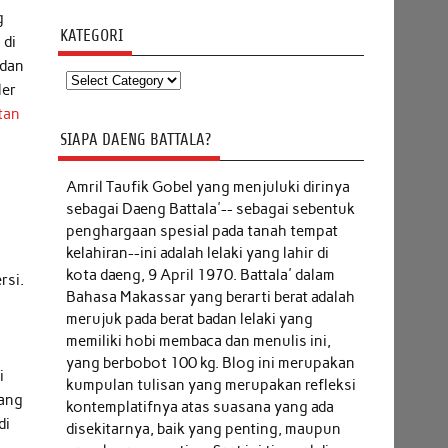
g
KATEGORI
 di
 dan
Kategori
ler
tan
SIAPA DAENG BATTALA?
Amril Taufik Gobel
yang menjuluki dirinya
sebagai Daeng Battala'-- sebagai sebentuk
penghargaan spesial pada tanah tempat
kelahiran--ini adalah lelaki yang lahir di
kota daeng, 9 April 1970. Battala' dalam
rsi.
Bahasa Makassar yang berarti berat adalah
merujuk pada berat badan lelaki yang
n
memiliki hobi membaca dan menulis ini,
yang berbobot 100 kg. Blog ini merupakan
i
kumpulan tulisan yang merupakan refleksi
Yang
kontemplatifnya atas suasana yang ada
di
disekitarnya, baik yang penting, maupun