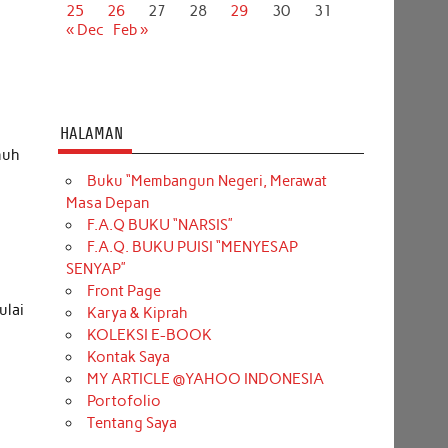
25
26
27
28
29
30
31
« Dec
Feb »
HALAMAN
nuh
Buku “Membangun Negeri, Merawat
Masa Depan
F.A.Q BUKU “NARSIS”
F.A.Q. BUKU PUISI “MENYESAP
SENYAP”
Front Page
ulai
Karya & Kiprah
KOLEKSI E-BOOK
Kontak Saya
n
MY ARTICLE @YAHOO INDONESIA
Portofolio
Tentang Saya