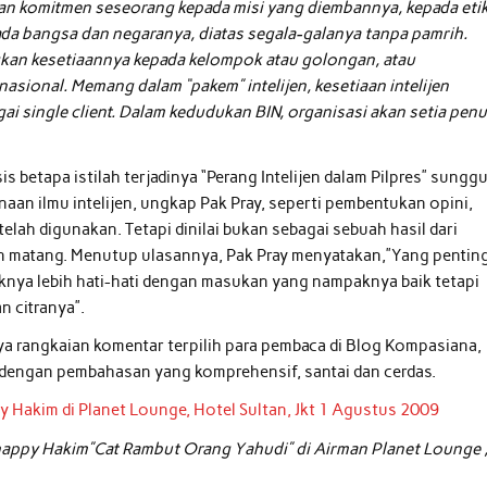
an komitmen seseorang kepada misi yang diembannya, kepada eti
ada bangsa dan negaranya, diatas segala-galanya tanpa pamrih.
gkan kesetiaannya kepada kelompok atau golongan, atau
asional. Memang dalam “pakem” intelijen, kesetiaan intelijen
ai single client. Dalam kedudukan BIN, organisasi akan setia pen
s betapa istilah terjadinya “Perang Intelijen dalam Pilpres” sungg
an ilmu intelijen, ungkap Pak Pray, seperti pembentukan opini,
ah digunakan. Tetapi dinilai bukan sebagai sebuah hasil dari
gan matang. Menutup ulasannya, Pak Pray menyatakan,”Yang pentin
aiknya lebih hati-hati dengan masukan yang nampaknya baik tetapi
 citranya”.
nya rangkaian komentar terpilih para pembaca di Blog Kompasiana,
u dengan pembahasan yang komprehensif, santai dan cerdas.
happy Hakim”Cat Rambut Orang Yahudi” di Airman Planet Lounge 