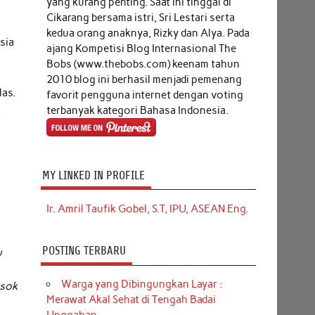
yang kurang penting. Saat ini tinggal di
Cikarang bersama istri, Sri Lestari serta
kedua orang anaknya, Rizky dan Alya. Pada
sia
ajang Kompetisi Blog Internasional The
Bobs (www.thebobs.com) keenam tahun
2010 blog ini berhasil menjadi pemenang
las.
favorit pengguna internet dengan voting
,
terbanyak kategori Bahasa Indonesia.
n
MY LINKED IN PROFILE
Ir. Amril Taufik Gobel, S.T, IPU, ASEAN Eng.
POSTING TERBARU
u
Warga yang Dibingungkan Layar :
osok
Merawat Akal Sehat di Tengah Badai