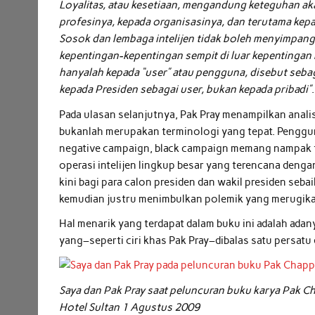
Loyalitas, atau kesetiaan, mengandung keteguhan ak
profesinya, kepada organisasinya, dan terutama kep
Sosok dan lembaga intelijen tidak boleh menyimpan
kepentingan-kepentingan sempit di luar kepentingan n
hanyalah kepada “user” atau pengguna, disebut sebag
kepada Presiden sebagai user, bukan kepada pribadi”
.
Pada ulasan selanjutnya, Pak Pray menampilkan analisi
bukanlah merupakan terminologi yang tepat. Pengguna
negative campaign, black campaign memang nampak tel
operasi intelijen lingkup besar yang terencana den
kini bagi para calon presiden dan wakil presiden seb
kemudian justru menimbulkan polemik yang merugikan
Hal menarik yang terdapat dalam buku ini adalah ada
yang–seperti ciri khas Pak Pray–dibalas satu persat
Saya dan Pak Pray saat peluncuran buku karya Pak C
Hotel Sultan 1 Agustus 2009