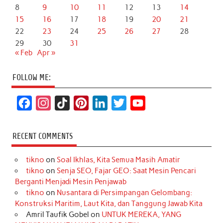
8
9
10
11
12
13
14
15
16
17
18
19
20
21
22
23
24
25
26
27
28
29
30
31
« Feb
Apr »
FOLLOW ME:
F
I
T
P
L
T
Y
a
n
i
i
i
w
o
c
s
k
n
n
i
u
RECENT COMMENTS
e
t
T
t
k
t
T
tikno
on
Soal Ikhlas, Kita Semua Masih Amatir
b
a
o
e
e
t
u
tikno
on
Senja SEO, Fajar GEO: Saat Mesin Pencari
o
g
k
r
d
e
b
Berganti Menjadi Mesin Penjawab
o
r
e
I
r
e
tikno
on
Nusantara di Persimpangan Gelombang:
Konstruksi Maritim, Laut Kita, dan Tanggung Jawab Kita
k
a
s
n
Amril Taufik Gobel
on
UNTUK MEREKA, YANG
m
t