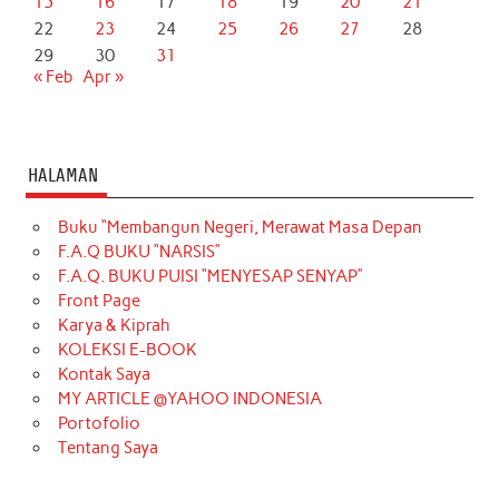
15
16
17
18
19
20
21
22
23
24
25
26
27
28
29
30
31
« Feb
Apr »
HALAMAN
Buku “Membangun Negeri, Merawat Masa Depan
F.A.Q BUKU “NARSIS”
F.A.Q. BUKU PUISI “MENYESAP SENYAP”
Front Page
Karya & Kiprah
KOLEKSI E-BOOK
Kontak Saya
MY ARTICLE @YAHOO INDONESIA
Portofolio
Tentang Saya