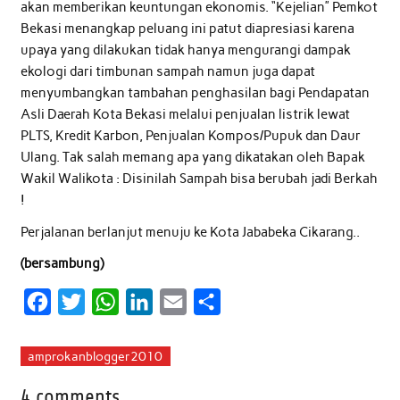
akan memberikan keuntungan ekonomis. “Kejelian” Pemkot
Bekasi menangkap peluang ini patut diapresiasi karena
upaya yang dilakukan tidak hanya mengurangi dampak
ekologi dari timbunan sampah namun juga dapat
menyumbangkan tambahan penghasilan bagi Pendapatan
Asli Daerah Kota Bekasi melalui penjualan listrik lewat
PLTS, Kredit Karbon, Penjualan Kompos/Pupuk dan Daur
Ulang. Tak salah memang apa yang dikatakan oleh Bapak
Wakil Walikota : Disinilah Sampah bisa berubah jadi Berkah
!
Perjalanan berlanjut menuju ke Kota Jababeka Cikarang..
(bersambung)
F
T
W
L
E
S
a
w
h
i
m
h
c
i
a
n
a
a
amprokanblogger2010
e
t
t
k
i
r
4 comments