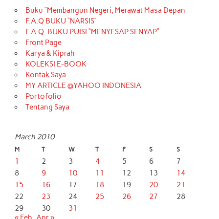
Buku “Membangun Negeri, Merawat Masa Depan
F.A.Q BUKU “NARSIS”
F.A.Q. BUKU PUISI “MENYESAP SENYAP”
Front Page
Karya & Kiprah
KOLEKSI E-BOOK
Kontak Saya
MY ARTICLE @YAHOO INDONESIA
Portofolio
Tentang Saya
March 2010
M
T
W
T
F
S
S
1
2
3
4
5
6
7
8
9
10
11
12
13
14
15
16
17
18
19
20
21
22
23
24
25
26
27
28
29
30
31
« Feb
Apr »