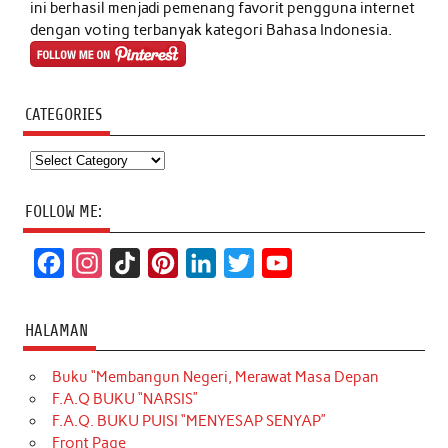
ini berhasil menjadi pemenang favorit pengguna internet
dengan voting terbanyak kategori Bahasa Indonesia.
CATEGORIES
Categories
FOLLOW ME:
F
I
T
P
L
T
Y
a
n
i
i
i
w
o
c
s
k
n
n
i
u
HALAMAN
e
t
T
t
k
t
T
Buku “Membangun Negeri, Merawat Masa Depan
b
a
o
e
e
t
u
F.A.Q BUKU “NARSIS”
o
g
k
r
d
e
b
F.A.Q. BUKU PUISI “MENYESAP SENYAP”
o
r
e
I
r
e
Front Page