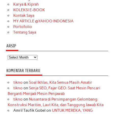
Karya & Kiprah
k
a
s
n
KOLEKSI E-BOOK
m
t
Kontak Saya
MY ARTICLE @YAHOO INDONESIA
Portofolio
Tentang Saya
ARSIP
Arsip
KOMENTAR TERBARU
tikno
on
Soal Ikhlas, Kita Semua Masih Amatir
tikno
on
Senja SEO, Fajar GEO: Saat Mesin Pencari
Berganti Menjadi Mesin Penjawab
tikno
on
Nusantara di Persimpangan Gelombang:
Konstruksi Maritim, Laut Kita, dan Tanggung Jawab Kita
Amril Taufik Gobel
on
UNTUK MEREKA, YANG