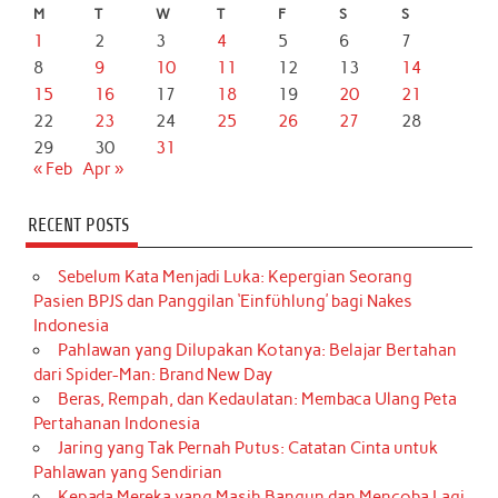
M
T
W
T
F
S
S
1
2
3
4
5
6
7
8
9
10
11
12
13
14
15
16
17
18
19
20
21
22
23
24
25
26
27
28
29
30
31
« Feb
Apr »
RECENT POSTS
Sebelum Kata Menjadi Luka: Kepergian Seorang
Pasien BPJS dan Panggilan ‘Einfühlung’ bagi Nakes
Indonesia
Pahlawan yang Dilupakan Kotanya: Belajar Bertahan
dari Spider-Man: Brand New Day
Beras, Rempah, dan Kedaulatan: Membaca Ulang Peta
Pertahanan Indonesia
Jaring yang Tak Pernah Putus: Catatan Cinta untuk
Pahlawan yang Sendirian
Kepada Mereka yang Masih Bangun dan Mencoba Lagi