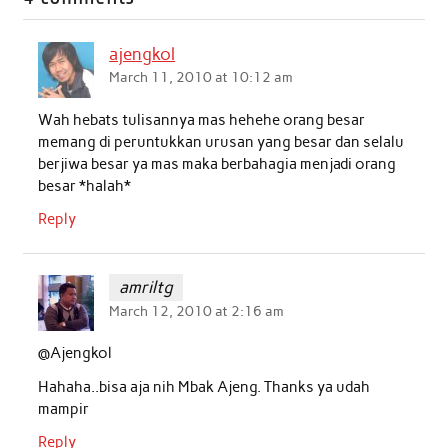
b
t
s
e
l
e
o
e
A
d
ajengkol
o
r
p
I
March 11, 2010 at 10:12 am
k
p
n
Wah hebats tulisannya mas hehehe orang besar
memang di peruntukkan urusan yang besar dan selalu
berjiwa besar ya mas maka berbahagia menjadi orang
besar *halah*
Reply
amriltg
March 12, 2010 at 2:16 am
@Ajengkol
Hahaha..bisa aja nih Mbak Ajeng. Thanks ya udah
mampir
Reply