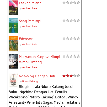
Laskar Pelangi
by
Andrea Hirata
Sang Pemimpi
by
Andrea Hirata
Edensor
by
Andrea Hirata
Maryamah Karpov: Mimpi-
mimpi Lintang
by
Andrea Hirata
Nge-blog Dengan Hati
by
Ndoro Kakung
Blogisme ala Ndoro Kakung Judul
Buku : Ngeblog Dengan Hati Penulis :
Wicaksono “Ndoro Kakung” Editor : Windy
Ariestanty Penerbit : Gagas Media, Terbitan :