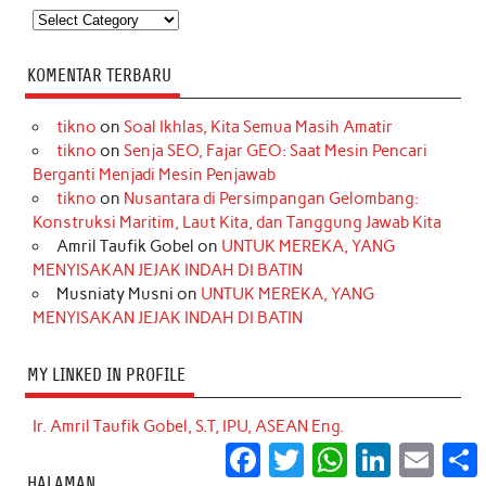
Kategori
KOMENTAR TERBARU
tikno
on
Soal Ikhlas, Kita Semua Masih Amatir
tikno
on
Senja SEO, Fajar GEO: Saat Mesin Pencari
Berganti Menjadi Mesin Penjawab
tikno
on
Nusantara di Persimpangan Gelombang:
Konstruksi Maritim, Laut Kita, dan Tanggung Jawab Kita
Amril Taufik Gobel
on
UNTUK MEREKA, YANG
MENYISAKAN JEJAK INDAH DI BATIN
Musniaty Musni
on
UNTUK MEREKA, YANG
MENYISAKAN JEJAK INDAH DI BATIN
MY LINKED IN PROFILE
Ir. Amril Taufik Gobel, S.T, IPU, ASEAN Eng.
Facebook
Twitter
WhatsApp
LinkedIn
Email
S
HALAMAN