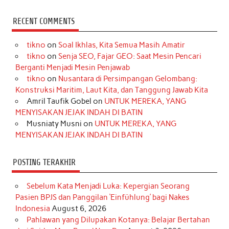
a
n
i
i
i
w
o
c
s
k
n
n
i
u
RECENT COMMENTS
e
t
T
t
k
t
T
tikno
on
Soal Ikhlas, Kita Semua Masih Amatir
b
a
o
e
e
t
u
tikno
on
Senja SEO, Fajar GEO: Saat Mesin Pencari
o
g
k
r
d
e
b
Berganti Menjadi Mesin Penjawab
o
r
e
I
r
e
tikno
on
Nusantara di Persimpangan Gelombang:
Konstruksi Maritim, Laut Kita, dan Tanggung Jawab Kita
k
a
s
n
Amril Taufik Gobel
on
UNTUK MEREKA, YANG
m
t
MENYISAKAN JEJAK INDAH DI BATIN
Musniaty Musni
on
UNTUK MEREKA, YANG
MENYISAKAN JEJAK INDAH DI BATIN
POSTING TERAKHIR
Sebelum Kata Menjadi Luka: Kepergian Seorang
Pasien BPJS dan Panggilan ‘Einfühlung’ bagi Nakes
Indonesia
August 6, 2026
Pahlawan yang Dilupakan Kotanya: Belajar Bertahan