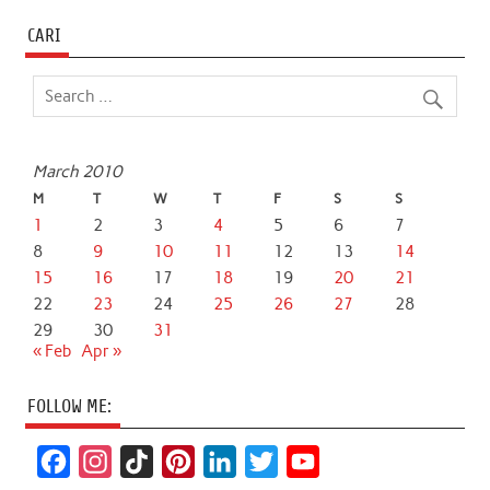
CARI
March 2010
M
T
W
T
F
S
S
1
2
3
4
5
6
7
8
9
10
11
12
13
14
15
16
17
18
19
20
21
22
23
24
25
26
27
28
29
30
31
« Feb
Apr »
FOLLOW ME:
F
I
T
P
L
T
Y