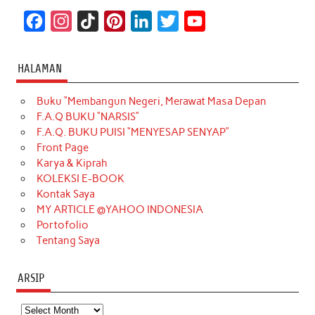
F
I
T
P
L
T
Y
a
n
i
i
i
w
o
c
s
k
n
n
i
u
HALAMAN
e
t
T
t
k
t
T
Buku “Membangun Negeri, Merawat Masa Depan
b
a
o
e
e
t
u
F.A.Q BUKU “NARSIS”
o
g
k
r
d
e
b
F.A.Q. BUKU PUISI “MENYESAP SENYAP”
o
r
e
I
r
e
Front Page
Karya & Kiprah
k
a
s
n
KOLEKSI E-BOOK
m
t
Kontak Saya
MY ARTICLE @YAHOO INDONESIA
Portofolio
Tentang Saya
ARSIP
Arsip