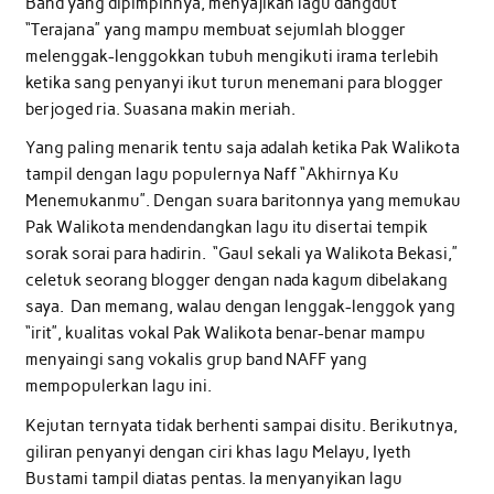
Band yang dipimpinnya, menyajikan lagu dangdut
“Terajana” yang mampu membuat sejumlah blogger
melenggak-lenggokkan tubuh mengikuti irama terlebih
ketika sang penyanyi ikut turun menemani para blogger
berjoged ria. Suasana makin meriah.
Yang paling menarik tentu saja adalah ketika Pak Walikota
tampil dengan lagu populernya Naff “Akhirnya Ku
Menemukanmu”. Dengan suara baritonnya yang memukau
Pak Walikota mendendangkan lagu itu disertai tempik
sorak sorai para hadirin. “Gaul sekali ya Walikota Bekasi,”
celetuk seorang blogger dengan nada kagum dibelakang
saya. Dan memang, walau dengan lenggak-lenggok yang
“irit”, kualitas vokal Pak Walikota benar-benar mampu
menyaingi sang vokalis grup band NAFF yang
mempopulerkan lagu ini.
Kejutan ternyata tidak berhenti sampai disitu. Berikutnya,
giliran penyanyi dengan ciri khas lagu Melayu, Iyeth
Bustami tampil diatas pentas. Ia menyanyikan lagu