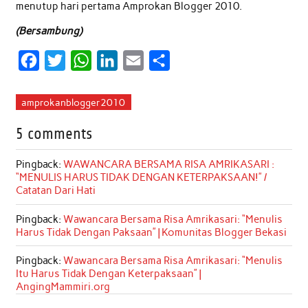
menutup hari pertama Amprokan Blogger 2010.
(Bersambung)
F
T
W
L
E
S
a
w
h
i
m
h
c
i
a
n
a
a
amprokanblogger2010
e
t
t
k
i
r
5 comments
b
t
s
e
l
e
o
e
A
d
Pingback:
WAWANCARA BERSAMA RISA AMRIKASARI :
“MENULIS HARUS TIDAK DENGAN KETERPAKSAAN!” /
o
r
p
I
Catatan Dari Hati
k
p
n
Pingback:
Wawancara Bersama Risa Amrikasari: “Menulis
Harus Tidak Dengan Paksaan” | Komunitas Blogger Bekasi
Pingback:
Wawancara Bersama Risa Amrikasari: “Menulis
Itu Harus Tidak Dengan Keterpaksaan” |
AngingMammiri.org