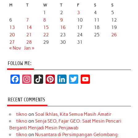
M
T
W
T
F
S
S
1
2
3
4
5
6
7
8
9
10
11
12
13
14
15
16
17
18
19
20
21
22
23
24
25
26
27
28
29
30
31
« Nov
Jan »
FOLLOW ME:
F
I
T
P
L
T
Y
a
n
i
i
i
w
o
c
s
k
n
n
i
u
RECENT COMMENTS
e
t
T
t
k
t
T
tikno
on
Soal Ikhlas, Kita Semua Masih Amatir
b
a
o
e
e
t
u
tikno
on
Senja SEO, Fajar GEO: Saat Mesin Pencari
o
g
k
r
d
e
b
Berganti Menjadi Mesin Penjawab
o
r
e
I
r
e
tikno
on
Nusantara di Persimpangan Gelombang: