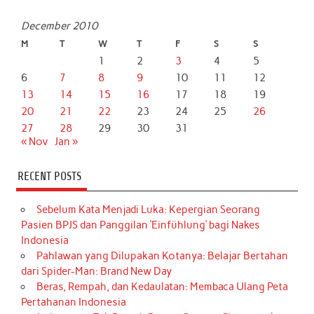
December 2010
M
T
W
T
F
S
S
1
2
3
4
5
6
7
8
9
10
11
12
13
14
15
16
17
18
19
20
21
22
23
24
25
26
27
28
29
30
31
« Nov
Jan »
RECENT POSTS
Sebelum Kata Menjadi Luka: Kepergian Seorang
Pasien BPJS dan Panggilan ‘Einfühlung’ bagi Nakes
Indonesia
Pahlawan yang Dilupakan Kotanya: Belajar Bertahan
dari Spider-Man: Brand New Day
Beras, Rempah, dan Kedaulatan: Membaca Ulang Peta
Pertahanan Indonesia