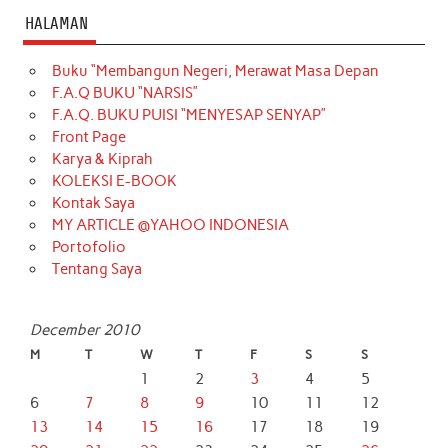
HALAMAN
Buku “Membangun Negeri, Merawat Masa Depan
F.A.Q BUKU “NARSIS”
F.A.Q. BUKU PUISI “MENYESAP SENYAP”
Front Page
Karya & Kiprah
KOLEKSI E-BOOK
Kontak Saya
MY ARTICLE @YAHOO INDONESIA
Portofolio
Tentang Saya
December 2010
M
T
W
T
F
S
S
1
2
3
4
5
6
7
8
9
10
11
12
13
14
15
16
17
18
19