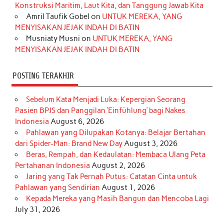
Konstruksi Maritim, Laut Kita, dan Tanggung Jawab Kita
k
a
s
n
Amril Taufik Gobel
on
UNTUK MEREKA, YANG
m
t
MENYISAKAN JEJAK INDAH DI BATIN
Musniaty Musni
on
UNTUK MEREKA, YANG
MENYISAKAN JEJAK INDAH DI BATIN
POSTING TERAKHIR
Sebelum Kata Menjadi Luka: Kepergian Seorang
Pasien BPJS dan Panggilan ‘Einfühlung’ bagi Nakes
Indonesia
August 6, 2026
Pahlawan yang Dilupakan Kotanya: Belajar Bertahan
dari Spider-Man: Brand New Day
August 3, 2026
Beras, Rempah, dan Kedaulatan: Membaca Ulang Peta
Pertahanan Indonesia
August 2, 2026
Jaring yang Tak Pernah Putus: Catatan Cinta untuk
Pahlawan yang Sendirian
August 1, 2026
Kepada Mereka yang Masih Bangun dan Mencoba Lagi
July 31, 2026