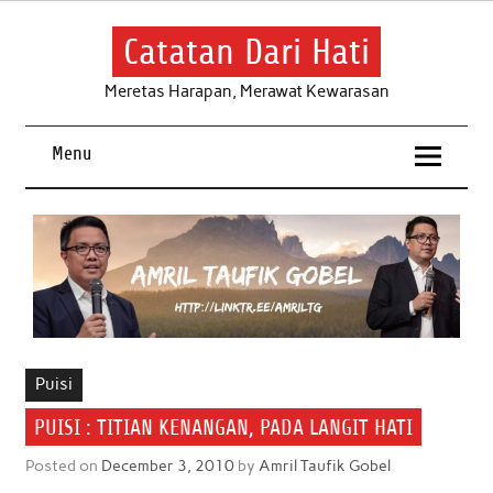
Skip
to
content
Catatan Dari Hati
Meretas Harapan, Merawat Kewarasan
Menu
Puisi
PUISI : TITIAN KENANGAN, PADA LANGIT HATI
Posted on
December 3, 2010
by
Amril Taufik Gobel