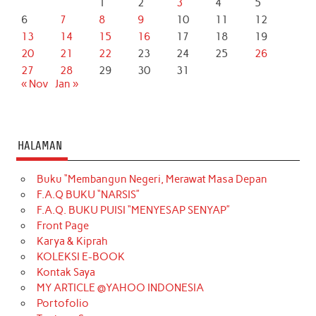
1
2
3
4
5
6
7
8
9
10
11
12
13
14
15
16
17
18
19
20
21
22
23
24
25
26
27
28
29
30
31
« Nov
Jan »
HALAMAN
Buku “Membangun Negeri, Merawat Masa Depan
F.A.Q BUKU “NARSIS”
F.A.Q. BUKU PUISI “MENYESAP SENYAP”
Front Page
Karya & Kiprah
KOLEKSI E-BOOK
Kontak Saya
MY ARTICLE @YAHOO INDONESIA
Portofolio