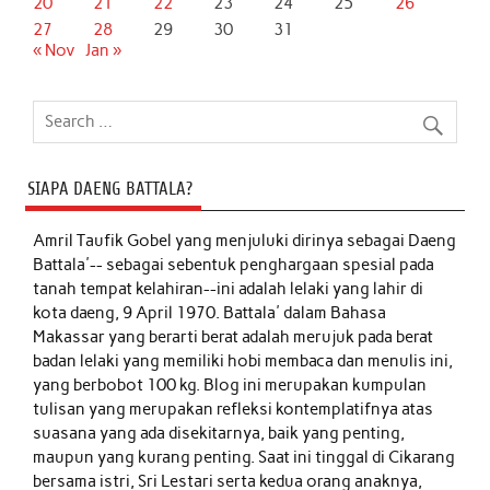
20
21
22
23
24
25
26
27
28
29
30
31
« Nov
Jan »
SIAPA DAENG BATTALA?
Amril Taufik Gobel
yang menjuluki dirinya sebagai Daeng
Battala'-- sebagai sebentuk penghargaan spesial pada
tanah tempat kelahiran--ini adalah lelaki yang lahir di
kota daeng, 9 April 1970. Battala' dalam Bahasa
Makassar yang berarti berat adalah merujuk pada berat
badan lelaki yang memiliki hobi membaca dan menulis ini,
yang berbobot 100 kg. Blog ini merupakan kumpulan
tulisan yang merupakan refleksi kontemplatifnya atas
suasana yang ada disekitarnya, baik yang penting,
maupun yang kurang penting. Saat ini tinggal di Cikarang
bersama istri, Sri Lestari serta kedua orang anaknya,