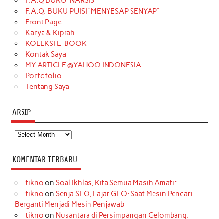
F.A.Q BUKU “NARSIS”
o
g
k
r
d
e
b
F.A.Q. BUKU PUISI “MENYESAP SENYAP”
o
r
e
I
r
e
Front Page
Karya & Kiprah
k
a
s
n
KOLEKSI E-BOOK
m
t
Kontak Saya
MY ARTICLE @YAHOO INDONESIA
Portofolio
Tentang Saya
ARSIP
Arsip
KOMENTAR TERBARU
tikno
on
Soal Ikhlas, Kita Semua Masih Amatir
tikno
on
Senja SEO, Fajar GEO: Saat Mesin Pencari
Berganti Menjadi Mesin Penjawab
tikno
on
Nusantara di Persimpangan Gelombang: