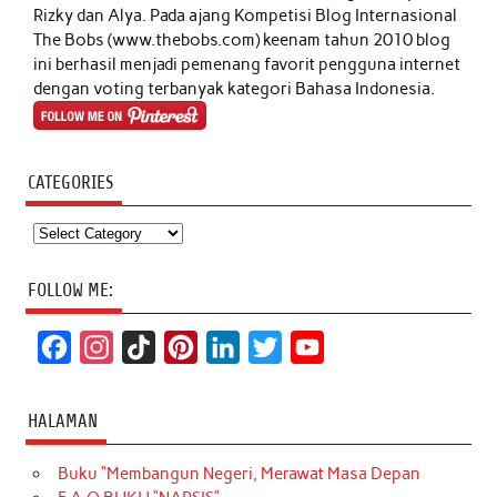
Rizky dan Alya. Pada ajang Kompetisi Blog Internasional
The Bobs (www.thebobs.com) keenam tahun 2010 blog
ini berhasil menjadi pemenang favorit pengguna internet
dengan voting terbanyak kategori Bahasa Indonesia.
CATEGORIES
Categories
FOLLOW ME:
F
I
T
P
L
T
Y
a
n
i
i
i
w
o
c
s
k
n
n
i
u
HALAMAN
e
t
T
t
k
t
T
Buku “Membangun Negeri, Merawat Masa Depan
b
a
o
e
e
t
u