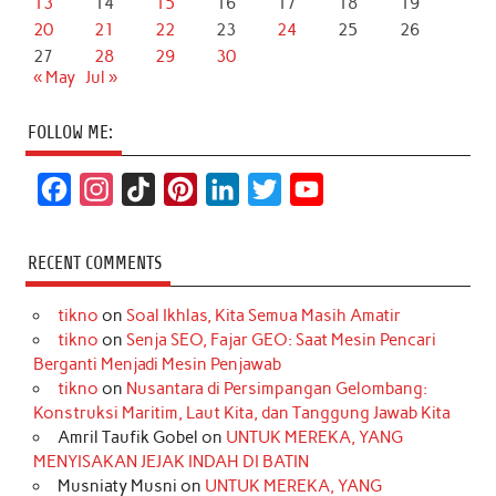
13
14
15
16
17
18
19
20
21
22
23
24
25
26
27
28
29
30
« May
Jul »
FOLLOW ME:
F
I
T
P
L
T
Y
a
n
i
i
i
w
o
c
s
k
n
n
i
u
RECENT COMMENTS
e
t
T
t
k
t
T
tikno
on
Soal Ikhlas, Kita Semua Masih Amatir
b
a
o
e
e
t
u
tikno
on
Senja SEO, Fajar GEO: Saat Mesin Pencari
o
g
k
r
d
e
b
Berganti Menjadi Mesin Penjawab
o
r
e
I
r
e
tikno
on
Nusantara di Persimpangan Gelombang:
Konstruksi Maritim, Laut Kita, dan Tanggung Jawab Kita
k
a
s
n
Amril Taufik Gobel
on
UNTUK MEREKA, YANG
m
t
MENYISAKAN JEJAK INDAH DI BATIN
Musniaty Musni
on
UNTUK MEREKA, YANG