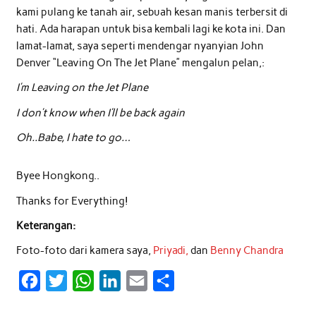
kami pulang ke tanah air, sebuah kesan manis terbersit di
hati. Ada harapan untuk bisa kembali lagi ke kota ini. Dan
lamat-lamat, saya seperti mendengar nyanyian John
Denver “Leaving On The Jet Plane” mengalun pelan,:
I’m Leaving on the Jet Plane
I don’t know when I’ll be back again
Oh..Babe, I hate to go…
Byee Hongkong..
Thanks for Everything!
Keterangan:
Foto-foto dari kamera saya,
Priyadi,
dan
Benny Chandra
F
T
W
L
E
S
a
w
h
i
m
h