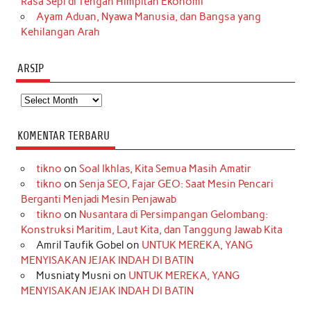
Rasa Sepi di Tengah Himpitan Ekonomi
Ayam Aduan, Nyawa Manusia, dan Bangsa yang
Kehilangan Arah
ARSIP
Arsip
KOMENTAR TERBARU
tikno
on
Soal Ikhlas, Kita Semua Masih Amatir
tikno
on
Senja SEO, Fajar GEO: Saat Mesin Pencari
Berganti Menjadi Mesin Penjawab
tikno
on
Nusantara di Persimpangan Gelombang:
Konstruksi Maritim, Laut Kita, dan Tanggung Jawab Kita
Amril Taufik Gobel
on
UNTUK MEREKA, YANG
MENYISAKAN JEJAK INDAH DI BATIN
Musniaty Musni
on
UNTUK MEREKA, YANG
MENYISAKAN JEJAK INDAH DI BATIN