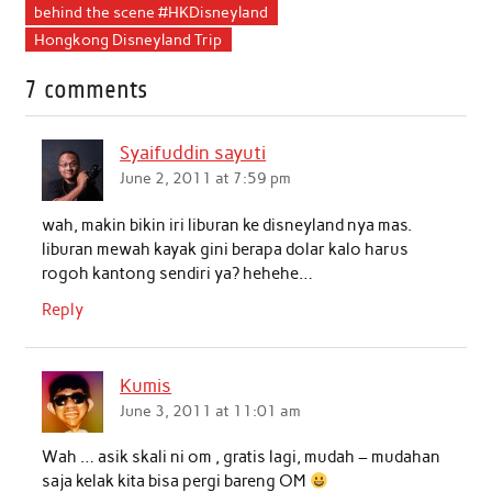
c
i
a
n
a
a
behind the scene #HKDisneyland
Hongkong Disneyland Trip
e
t
t
k
i
r
b
t
s
e
l
e
7 comments
o
e
A
d
o
r
p
I
Syaifuddin sayuti
k
p
n
June 2, 2011 at 7:59 pm
wah, makin bikin iri liburan ke disneyland nya mas.
liburan mewah kayak gini berapa dolar kalo harus
rogoh kantong sendiri ya? hehehe…
Reply
Kumis
June 3, 2011 at 11:01 am
Wah … asik skali ni om , gratis lagi, mudah – mudahan
saja kelak kita bisa pergi bareng OM