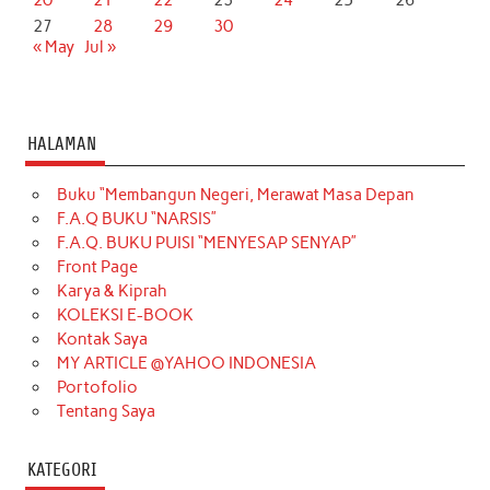
20
21
22
23
24
25
26
27
28
29
30
« May
Jul »
HALAMAN
Buku “Membangun Negeri, Merawat Masa Depan
F.A.Q BUKU “NARSIS”
F.A.Q. BUKU PUISI “MENYESAP SENYAP”
Front Page
Karya & Kiprah
KOLEKSI E-BOOK
Kontak Saya
MY ARTICLE @YAHOO INDONESIA
Portofolio
Tentang Saya
KATEGORI