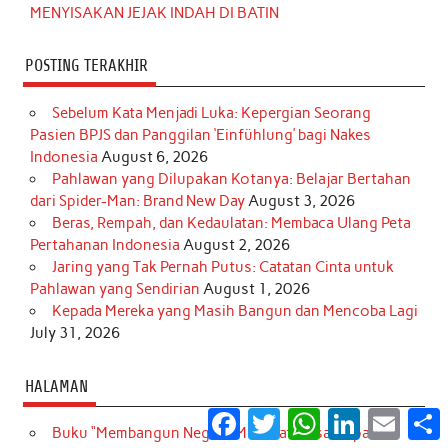
MENYISAKAN JEJAK INDAH DI BATIN
POSTING TERAKHIR
Sebelum Kata Menjadi Luka: Kepergian Seorang
Pasien BPJS dan Panggilan ‘Einfühlung’ bagi Nakes
Indonesia
August 6, 2026
Pahlawan yang Dilupakan Kotanya: Belajar Bertahan
dari Spider-Man: Brand New Day
August 3, 2026
Beras, Rempah, dan Kedaulatan: Membaca Ulang Peta
Pertahanan Indonesia
August 2, 2026
Jaring yang Tak Pernah Putus: Catatan Cinta untuk
Pahlawan yang Sendirian
August 1, 2026
Kepada Mereka yang Masih Bangun dan Mencoba Lagi
July 31, 2026
HALAMAN
Facebook
Twitter
WhatsApp
LinkedIn
Email
S
Buku “Membangun Negeri, Merawat Masa Depan