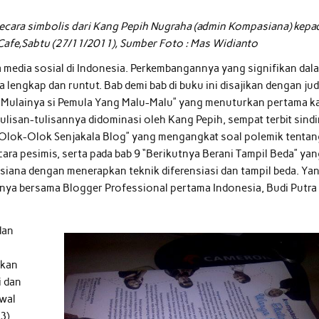
cara simbolis dari Kang Pepih Nugraha (admin Kompasiana) kepa
Cafe,Sabtu (27/11/2011), Sumber Foto : Mas Widianto
a media sosial di Indonesia. Perkembangannya yang signifikan dal
 lengkap dan runtut. Bab demi bab di buku ini disajikan dengan jud
a “Mulainya si Pemula Yang Malu-Malu” yang menuturkan pertama ka
ulisan-tulisannya didominasi oleh Kang Pepih, sempat terbit sindi
5 “Olok-Olok Senjakala Blog” yang mengangkat soal polemik tenta
a pesimis, serta pada bab 9 “Berikutnya Berani Tampil Beda” ya
iana dengan menerapkan teknik diferensiasi dan tampil beda. Ya
inya bersama Blogger Professional pertama Indonesia, Budi Putra
dan
rkan
i dan
awal
3)