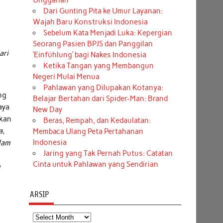
Unggahan
Dari Gunting Pita ke Umur Layanan:
Wajah Baru Konstruksi Indonesia
Sebelum Kata Menjadi Luka: Kepergian
Seorang Pasien BPJS dan Panggilan
ari
‘Einfühlung’ bagi Nakes Indonesia
Ketika Tangan yang Membangun
Negeri Mulai Menua
Pahlawan yang Dilupakan Kotanya:
ng
Belajar Bertahan dari Spider-Man: Brand
aya
New Day
skan
Beras, Rempah, dan Kedaulatan:
a,
Membaca Ulang Peta Pertahanan
Indonesia
lam
Jaring yang Tak Pernah Putus: Catatan
Cinta untuk Pahlawan yang Sendirian
u
ARSIP
Arsip