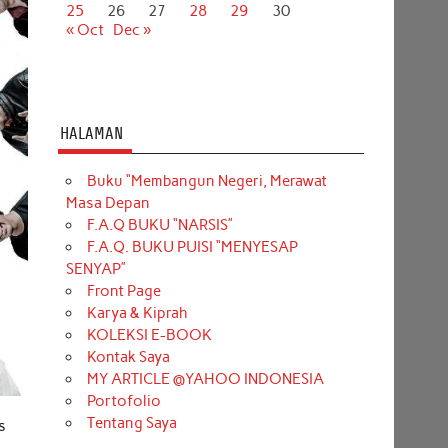
25
26
27
28
29
30
« Oct
Dec »
HALAMAN
Buku “Membangun Negeri, Merawat
Masa Depan
F.A.Q BUKU “NARSIS”
F.A.Q. BUKU PUISI “MENYESAP
SENYAP”
Front Page
Karya & Kiprah
KOLEKSI E-BOOK
Kontak Saya
MY ARTICLE @YAHOO INDONESIA
Portofolio
Tentang Saya
s