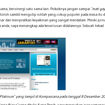
ama, bersinergi satu sama lain. Pokoknya jangan sampai
“mati ga
loroh sambil mengutip istilah yang cukup populer pada masa itu d
binar dan menyiratkan keyakinan yang sangat mendalam. Meski jurna
rcanda, saya menangkap ada keseriusan didalamnya. Sebuah tekad
latinum” yang tampil di
Kompasiana pada tanggal 8 Desember 2
arga Biasa”
yang ditulis Kang Pepih, saya merasakan aura semang