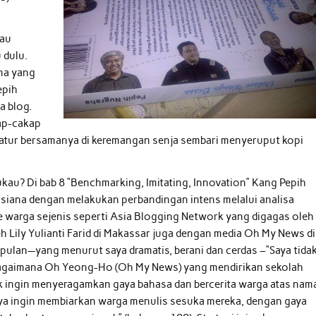
tau
 dulu.
ma yang
epih
a blog.
ap-cakap
catur bersamanya di keremangan senja sembari menyeruput kopi
ukau? Di bab 8 “Benchmarking, Imitating, Innovation” Kang Pepih
ana dengan melakukan perbandingan intens melalui analisa
e warga sejenis seperti Asia Blogging Network yang digagas oleh
h Lily Yulianti Farid di Makassar juga dengan media Oh My News di
pulan—yang menurut saya dramatis, berani dan cerdas –“Saya tida
bagaimana Oh Yeong-Ho (Oh My News) yang mendirikan sekolah
idak ingin menyeragamkan gaya bahasa dan bercerita warga atas nam
Saya ingin membiarkan warga menulis sesuka mereka, dengan gaya