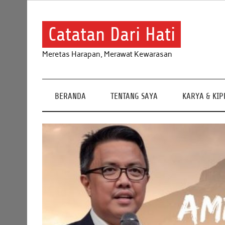
Skip
to
content
Catatan Dari Hati
Meretas Harapan, Merawat Kewarasan
BERANDA
TENTANG SAYA
KARYA & KI