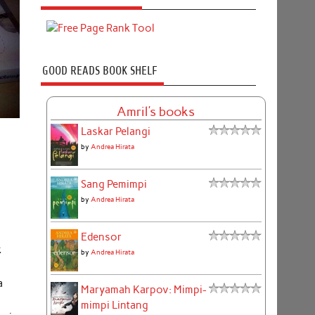
GOOD READS BOOK SHELF
Amril's books
Laskar Pelangi
by
Andrea Hirata
Sang Pemimpi
by
Andrea Hirata
Edensor
k
by
Andrea Hirata
a
Maryamah Karpov: Mimpi-
mimpi Lintang