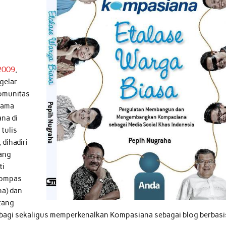
 2009
,
gelar
omunitas
tama
na di
tulis
dihadiri
kang
ti
Kompas
na) dan
tang
berbagi sekaligus memperkenalkan Kompasiana sebagai blog berbasi