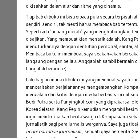
dikisahkan dalam alur dan ritme yang dinamis.
Tiap bab di buku ini bisa dibaca pula secara terpisah a
sendiri-sendiri, tak mesti harus membaca bab tertentu
Seperti ada “benang merah” yang menghubungkan te
disajikan. Yang membuat kian menarik adalah, Kang P
menuturkannya dengan sentuhan personal, santai, al
Membaca buku ini membuat saya seakan-akan bercak
langsung dengan beliau. Anggaplah sambil bermain 
hangat di beranda :).
Lalu bagian mana di buku ini yang membuat saya terp
menceritakan perjalanannya mengembangkan Kompasi
mendalam dan kritis dengan media berbasis jurnalism
Budi Putra serta Panyingkul.com yang diprakarsai ole
Korea Selatan. Kang Pepih kemudian mengambil kesim
ingin memformalkan berita warga di Kompasiana se
jurnalistik bagi para jurnalis warganya. Saya juga t
genre narrative journalism
, sebuah gaya bercerita. 