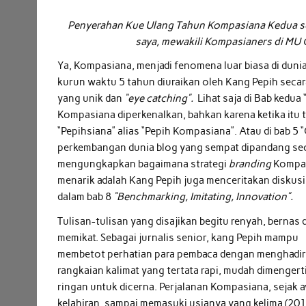
Penyerahan Kue Ulang Tahun Kompasiana Kedua se
saya, mewakili Kompasianers di MU 
Ya, Kompasiana, menjadi fenomena luar biasa di duni
kurun waktu 5 tahun diuraikan oleh Kang Pepih secara
yang unik dan
“eye catching”.
Lihat saja di Bab kedu
Kompasiana diperkenalkan, bahkan karena ketika itu t
“Pepihsiana” alias “Pepih Kompasiana”. Atau di bab 
perkembangan dunia blog yang sempat dipandang secar
mengungkapkan bagaimana strategi
branding
Kompas
menarik adalah Kang Pepih juga menceritakan diskus
dalam bab 8
“Benchmarking, Imitating, Innovation”.
Tulisan-tulisan yang disajikan begitu renyah, bernas 
memikat. Sebagai jurnalis senior, kang Pepih mampu
membetot perhatian para pembaca dengan menghadi
rangkaian kalimat yang tertata rapi, mudah dimengert
ringan untuk dicerna. Perjalanan Kompasiana, sejak 
kelahiran, sampai memasuki usianya yang kelima (201