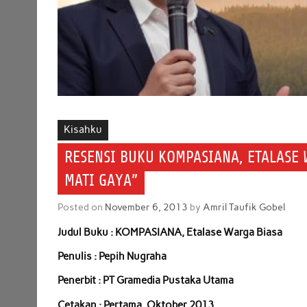
Kisahku
RESENSI BUKU KOMPASIANA, ETALASE 
MATI GAYA”
Posted on
November 6, 2013
by
Amril Taufik Gobel
Judul Buku : KOMPASIANA, Etalase Warga Biasa
Penulis : Pepih Nugraha
Penerbit : PT Gramedia Pustaka Utama
Cetakan : Pertama, Oktober 2013