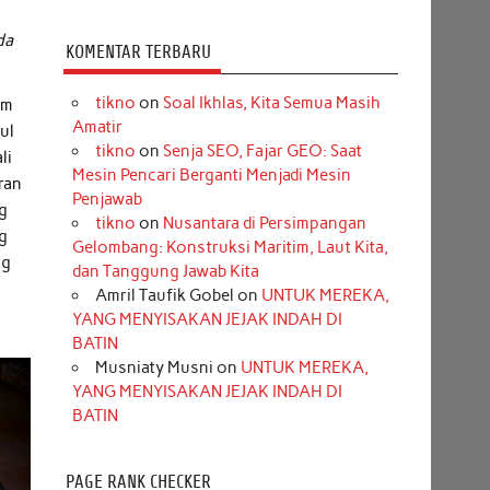
da
KOMENTAR TERBARU
tikno
on
Soal Ikhlas, Kita Semua Masih
am
Amatir
ul
tikno
on
Senja SEO, Fajar GEO: Saat
li
Mesin Pencari Berganti Menjadi Mesin
ran
Penjawab
ng
tikno
on
Nusantara di Persimpangan
ng
Gelombang: Konstruksi Maritim, Laut Kita,
ng
dan Tanggung Jawab Kita
Amril Taufik Gobel
on
UNTUK MEREKA,
YANG MENYISAKAN JEJAK INDAH DI
BATIN
Musniaty Musni
on
UNTUK MEREKA,
YANG MENYISAKAN JEJAK INDAH DI
BATIN
PAGE RANK CHECKER