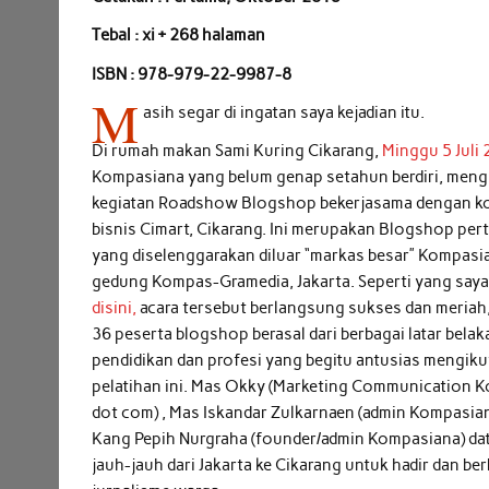
Tebal : xi + 268 halaman
ISBN : 978-979-22-9987-8
M
asih segar di ingatan saya kejadian itu.
Di rumah makan Sami Kuring Cikarang,
Minggu 5 Juli
Kompasiana yang belum genap setahun berdiri, meng
kegiatan Roadshow Blogshop bekerjasama dengan k
bisnis Cimart, Cikarang. Ini merupakan Blogshop per
yang diselenggarakan diluar “markas besar” Kompasia
gedung Kompas-Gramedia, Jakarta. Seperti yang saya 
disini,
acara tersebut berlangsung sukses dan meriah, 
36 peserta blogshop berasal dari berbagai latar bela
pendidikan dan profesi yang begitu antusias mengiku
pelatihan ini. Mas Okky (Marketing Communication 
dot com) , Mas Iskandar Zulkarnaen (admin Kompasia
Kang Pepih Nurgraha (founder/admin Kompasiana) da
jauh-jauh dari Jakarta ke Cikarang untuk hadir dan 