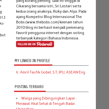
yang kurang penting. Saat ini tinggal di
s
Cikarang bersama istri, Sri Lestari serta
kedua orang anaknya, Rizky dan Alya. Pada
ng
ajang Kompetisi Blog Internasional The
2013
Bobs (www.thebobs.com) keenam tahun
uku
2010 blog ini berhasil menjadi pemenang
favorit pengguna internet dengan voting
ebut
terbanyak kategori Bahasa Indonesia.
MY LINKED IN PROFILE
Ir. Amril Taufik Gobel, S.T, IPU, ASEAN Eng.
POSTING TERBARU
Warga yang Dibingungkan Layar :
Merawat Akal Sehat di Tengah Badai