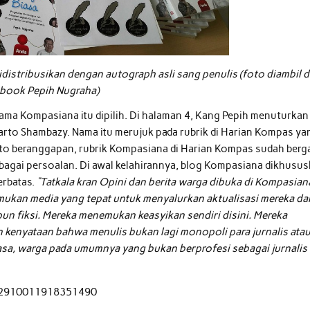
istribusikan dengan autograph asli sang penulis (foto diambil d
book Pepih Nugraha)
ama Kompasiana itu dipilih. Di halaman 4, Kang Pepih menuturkan
iarto Shambazy. Nama itu merujuk pada rubrik di Harian Kompas ya
arto beranggapan, rubrik Kompasiana di Harian Kompas sudah berg
bagai persoalan. Di awal kelahirannya, blog Kompasiana dikhusu
erbatas.
“Tatkala kran Opini dan berita warga dibuka di Kompasian
ukan media yang tepat untuk menyalurkan aktualisasi mereka da
upun fiksi. Mereka menemukan keasyikan sendiri disini. Mereka
 kenyataan bahwa menulis bukan lagi monopoli para jurnalis ata
iasa, warga pada umumnya yang bukan berprofesi sebagai jurnalis