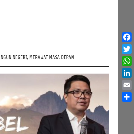
Face
NGUN NEGERI, MERAWAT MASA DEPAN
Twitt
What
Linke
Email
Share