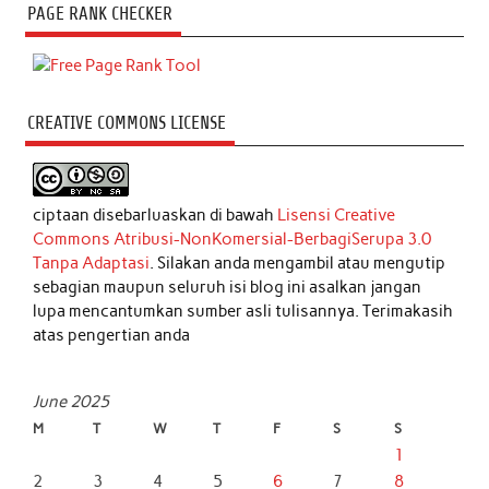
PAGE RANK CHECKER
CREATIVE COMMONS LICENSE
ciptaan disebarluaskan di bawah
Lisensi Creative
Commons Atribusi-NonKomersial-BerbagiSerupa 3.0
Tanpa Adaptasi
. Silakan anda mengambil atau mengutip
sebagian maupun seluruh isi blog ini asalkan jangan
lupa mencantumkan sumber asli tulisannya. Terimakasih
atas pengertian anda
June 2025
M
T
W
T
F
S
S
1
2
3
4
5
6
7
8