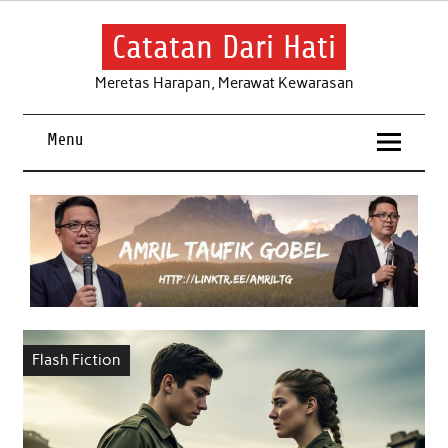
Skip
to
content
Catatan Dari Hati
Meretas Harapan, Merawat Kewarasan
Menu
Flash Fiction