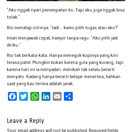
“Aku nggak nyari penempatan itu. Tapi aku juga nggak bisa
tolak.”
Rio menatap istrinya. “Jadi… kamu pilih tugas atau aku?”
Intan menjawab cepat, hampir tanpa ragu: “Aku pilih jadi
diriku.”
Rio tak berkata-kata. Hanya meneguk kopinya yang kini
terasa pahit. Mungkin bukan karena gula yang kurang, tapi
karena hari ini ia menyadari: menikah tak selalu berarti
menyatu. Kadang hanya berarti belajar menerima, bahkan
saat yang kau terima adalah jarak.
F
T
W
L
E
S
a
w
h
i
m
h
c
i
a
n
a
a
Leave a Reply
e
t
t
k
i
r
Your email address will not be published.
Required fields
b
t
s
e
l
e