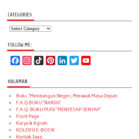
CATEGORIES
Categories
FOLLOW ME:
F
I
T
P
L
T
Y
a
n
i
i
i
w
o
c
s
k
n
n
i
u
HALAMAN
e
t
T
t
k
t
T
Buku “Membangun Negeri, Merawat Masa Depan
b
a
o
e
e
t
u
F.A.Q BUKU “NARSIS”
o
g
k
r
d
e
b
F.A.Q. BUKU PUISI “MENYESAP SENYAP”
o
r
e
I
r
e
Front Page
Karya & Kiprah
k
a
s
n
KOLEKSI E-BOOK
m
t
Kontak Saya