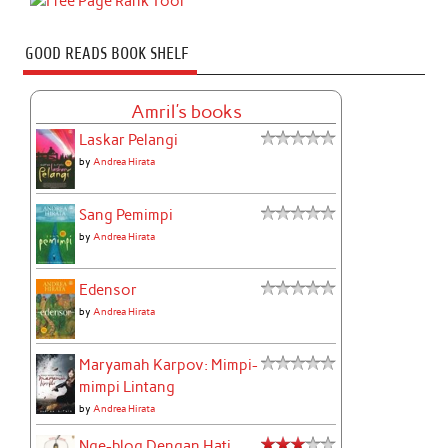
GOOD READS BOOK SHELF
Amril's books
Laskar Pelangi
by
Andrea Hirata
Sang Pemimpi
by
Andrea Hirata
Edensor
by
Andrea Hirata
Maryamah Karpov: Mimpi-
mimpi Lintang
by
Andrea Hirata
Nge-blog Dengan Hati