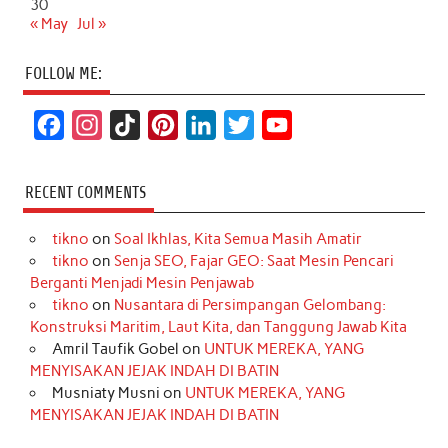
30
« May
Jul »
FOLLOW ME:
F
I
T
P
L
T
Y
a
n
i
i
i
w
o
c
s
k
n
n
i
u
RECENT COMMENTS
e
t
T
t
k
t
T
tikno
on
Soal Ikhlas, Kita Semua Masih Amatir
b
a
o
e
e
t
u
tikno
on
Senja SEO, Fajar GEO: Saat Mesin Pencari
o
g
k
r
d
e
b
Berganti Menjadi Mesin Penjawab
o
r
e
I
r
e
tikno
on
Nusantara di Persimpangan Gelombang:
Konstruksi Maritim, Laut Kita, dan Tanggung Jawab Kita
k
a
s
n
Amril Taufik Gobel
on
UNTUK MEREKA, YANG
m
t
MENYISAKAN JEJAK INDAH DI BATIN
Musniaty Musni
on
UNTUK MEREKA, YANG
MENYISAKAN JEJAK INDAH DI BATIN