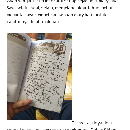
Ayah sangat tekun mencatat setiap kejadian di diary-nya.
Saya selalu ingat, selalu, menjelang akhir tahun, beliau
meminta saya membelikan sebuah diary baru untuk
catatannya di tahun depan.
Ternyata isinya tidak