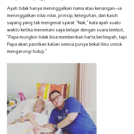
Ayah tidak hanya meninggalkan nama atau kenangan—ia
meninggalkan nilai-nilai, prinsip, keteguhan, dan kasih
sayang yang tak mengenal syarat. “Nak,” kata ayah suatu
waktu ketika menemani saya belajar dengan suara lembut,
“Papa mungkin tidak bisa memberikan harta berlimpah, tapi
Papa akan pastikan kalian semua punya bekal ilmu untuk
mengarungi hidup.”