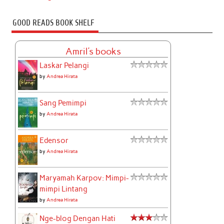
GOOD READS BOOK SHELF
Amril's books
Laskar Pelangi
by
Andrea Hirata
Sang Pemimpi
by
Andrea Hirata
Edensor
by
Andrea Hirata
Maryamah Karpov: Mimpi-
mimpi Lintang
by
Andrea Hirata
Nge-blog Dengan Hati