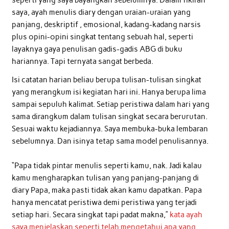
seperti yang saya bayangkan sebelumnya. Dalam fikiran
saya, ayah menulis diary dengan uraian-uraian yang
panjang, deskriptif , emosional, kadang-kadang narsis
plus opini-opini singkat tentang sebuah hal, seperti
layaknya gaya penulisan gadis-gadis ABG di buku
hariannya. Tapi ternyata sangat berbeda.
Isi catatan harian beliau berupa tulisan-tulisan singkat
yang merangkum isi kegiatan hari ini. Hanya berupa lima
sampai sepuluh kalimat. Setiap peristiwa dalam hari yang
sama dirangkum dalam tulisan singkat secara berurutan.
Sesuai waktu kejadiannya. Saya membuka-buka lembaran
sebelumnya. Dan isinya tetap sama model penulisannya.
“Papa tidak pintar menulis seperti kamu, nak. Jadi kalau
kamu mengharapkan tulisan yang panjang-panjang di
diary Papa, maka pasti tidak akan kamu dapatkan. Papa
hanya mencatat peristiwa demi peristiwa yang terjadi
setiap hari. Secara singkat tapi padat makna,”
kata ayah
saya menjelaskan seperti telah mengetahui apa yang