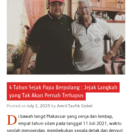
4 Tahun Sejak Papa Berpulang : Jejak Langkah
yang Tak Akan Pernah Terhapus
Posted on
July 2, 2025
by
Amril Taufik Gobel
D
i bawah langit Makassar yang senja dan lembap,
empat tahun silam pada tanggal 11 Juli 2021, waktu
seolah mengendap, membekukan segala detak dan denyut