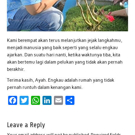
Kami berempat akan terus melanjutkan jejak langkahmu,
menjadi manusia yang baik seperti yang selalu engkau
ajarkan. Dan suatu hari nanti, ketika waktunya tiba, kita
akan bertemu lagi dalam pelukan yang tidak akan pernah
berakhir.
Terima kasih, Ayah. Engkau adalah rumah yang tidak
pernah runtuh dalam kenangan kami.
F
T
W
L
E
S
a
w
h
i
m
h
c
i
a
n
a
a
Leave a Reply
e
t
t
k
i
r