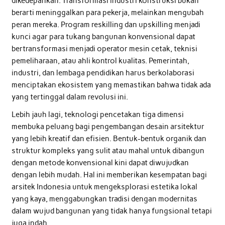
dikedepankan. Transformasi industri konstruksi bukan
berarti meninggalkan para pekerja, melainkan mengubah
peran mereka. Program reskilling dan upskilling menjadi
kunci agar para tukang bangunan konvensional dapat
bertransformasi menjadi operator mesin cetak, teknisi
pemeliharaan, atau ahli kontrol kualitas. Pemerintah,
industri, dan lembaga pendidikan harus berkolaborasi
menciptakan ekosistem yang memastikan bahwa tidak ada
yang tertinggal dalam revolusi ini.
Lebih jauh lagi, teknologi pencetakan tiga dimensi
membuka peluang bagi pengembangan desain arsitektur
yang lebih kreatif dan efisien. Bentuk-bentuk organik dan
struktur kompleks yang sulit atau mahal untuk dibangun
dengan metode konvensional kini dapat diwujudkan
dengan lebih mudah. Hal ini memberikan kesempatan bagi
arsitek Indonesia untuk mengeksplorasi estetika lokal
yang kaya, menggabungkan tradisi dengan modernitas
dalam wujud bangunan yang tidak hanya fungsional tetapi
juga indah.