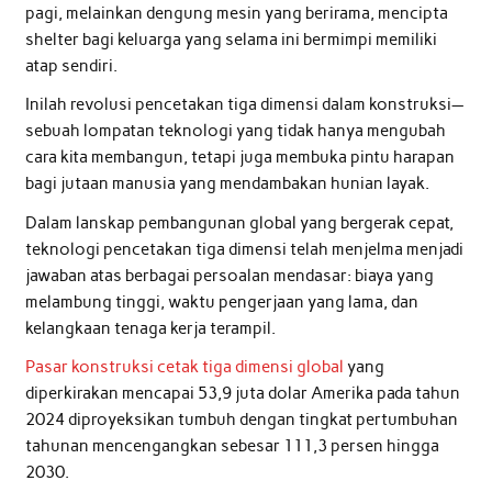
pagi, melainkan dengung mesin yang berirama, mencipta
shelter bagi keluarga yang selama ini bermimpi memiliki
atap sendiri.
Inilah revolusi pencetakan tiga dimensi dalam konstruksi—
sebuah lompatan teknologi yang tidak hanya mengubah
cara kita membangun, tetapi juga membuka pintu harapan
bagi jutaan manusia yang mendambakan hunian layak.
Dalam lanskap pembangunan global yang bergerak cepat,
teknologi pencetakan tiga dimensi telah menjelma menjadi
jawaban atas berbagai persoalan mendasar: biaya yang
melambung tinggi, waktu pengerjaan yang lama, dan
kelangkaan tenaga kerja terampil.
Pasar konstruksi cetak tiga dimensi global
yang
diperkirakan mencapai 53,9 juta dolar Amerika pada tahun
2024 diproyeksikan tumbuh dengan tingkat pertumbuhan
tahunan mencengangkan sebesar 111,3 persen hingga
2030.