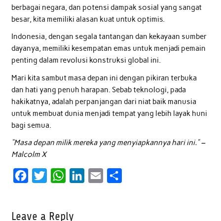
berbagai negara, dan potensi dampak sosial yang sangat
besar, kita memiliki alasan kuat untuk optimis.
Indonesia, dengan segala tantangan dan kekayaan sumber
dayanya, memiliki kesempatan emas untuk menjadi pemain
penting dalam revolusi konstruksi global ini.
Mari kita sambut masa depan ini dengan pikiran terbuka
dan hati yang penuh harapan. Sebab teknologi, pada
hakikatnya, adalah perpanjangan dari niat baik manusia
untuk membuat dunia menjadi tempat yang lebih layak huni
bagi semua.
“Masa depan milik mereka yang menyiapkannya hari ini.” –
Malcolm X
F
T
W
L
E
S
a
w
h
i
m
h
c
i
a
n
a
a
Leave a Reply
e
t
t
k
i
r