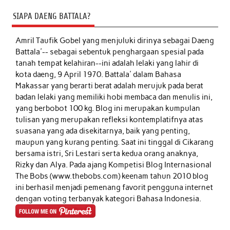
SIAPA DAENG BATTALA?
Amril Taufik Gobel
yang menjuluki dirinya sebagai Daeng
Battala'-- sebagai sebentuk penghargaan spesial pada
tanah tempat kelahiran--ini adalah lelaki yang lahir di
kota daeng, 9 April 1970. Battala' dalam Bahasa
Makassar yang berarti berat adalah merujuk pada berat
badan lelaki yang memiliki hobi membaca dan menulis ini,
yang berbobot 100 kg. Blog ini merupakan kumpulan
tulisan yang merupakan refleksi kontemplatifnya atas
suasana yang ada disekitarnya, baik yang penting,
maupun yang kurang penting. Saat ini tinggal di Cikarang
bersama istri, Sri Lestari serta kedua orang anaknya,
Rizky dan Alya. Pada ajang Kompetisi Blog Internasional
The Bobs (www.thebobs.com) keenam tahun 2010 blog
ini berhasil menjadi pemenang favorit pengguna internet
dengan voting terbanyak kategori Bahasa Indonesia.