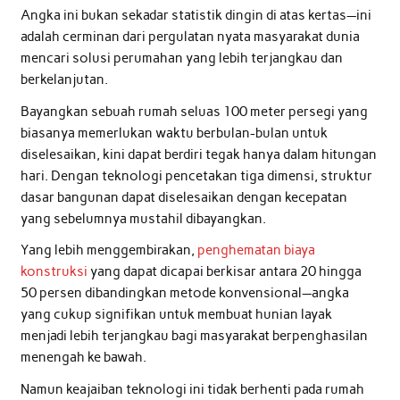
Angka ini bukan sekadar statistik dingin di atas kertas—ini
adalah cerminan dari pergulatan nyata masyarakat dunia
mencari solusi perumahan yang lebih terjangkau dan
berkelanjutan.
Bayangkan sebuah rumah seluas 100 meter persegi yang
biasanya memerlukan waktu berbulan-bulan untuk
diselesaikan, kini dapat berdiri tegak hanya dalam hitungan
hari. Dengan teknologi pencetakan tiga dimensi, struktur
dasar bangunan dapat diselesaikan dengan kecepatan
yang sebelumnya mustahil dibayangkan.
Yang lebih menggembirakan,
penghematan biaya
konstruksi
yang dapat dicapai berkisar antara 20 hingga
50 persen dibandingkan metode konvensional—angka
yang cukup signifikan untuk membuat hunian layak
menjadi lebih terjangkau bagi masyarakat berpenghasilan
menengah ke bawah.
Namun keajaiban teknologi ini tidak berhenti pada rumah