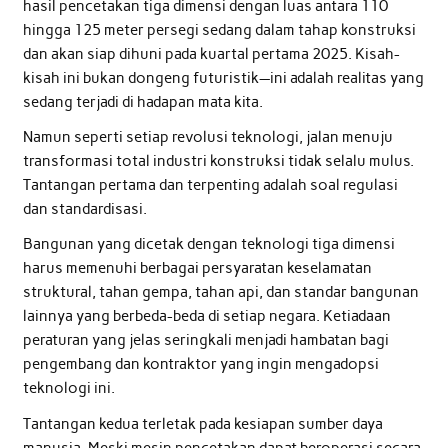
hasil pencetakan tiga dimensi dengan luas antara 110
hingga 125 meter persegi sedang dalam tahap konstruksi
dan akan siap dihuni pada kuartal pertama 2025. Kisah-
kisah ini bukan dongeng futuristik—ini adalah realitas yang
sedang terjadi di hadapan mata kita.
Namun seperti setiap revolusi teknologi, jalan menuju
transformasi total industri konstruksi tidak selalu mulus.
Tantangan pertama dan terpenting adalah soal regulasi
dan standardisasi.
Bangunan yang dicetak dengan teknologi tiga dimensi
harus memenuhi berbagai persyaratan keselamatan
struktural, tahan gempa, tahan api, dan standar bangunan
lainnya yang berbeda-beda di setiap negara. Ketiadaan
peraturan yang jelas seringkali menjadi hambatan bagi
pengembang dan kontraktor yang ingin mengadopsi
teknologi ini.
Tantangan kedua terletak pada kesiapan sumber daya
manusia. Meski mesin pencetakan dapat beroperasi secara