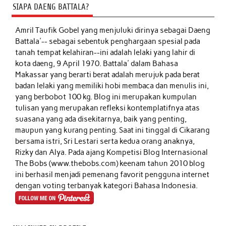
SIAPA DAENG BATTALA?
Amril Taufik Gobel
yang menjuluki dirinya sebagai Daeng
Battala'-- sebagai sebentuk penghargaan spesial pada
tanah tempat kelahiran--ini adalah lelaki yang lahir di
kota daeng, 9 April 1970. Battala' dalam Bahasa
Makassar yang berarti berat adalah merujuk pada berat
badan lelaki yang memiliki hobi membaca dan menulis ini,
yang berbobot 100 kg. Blog ini merupakan kumpulan
tulisan yang merupakan refleksi kontemplatifnya atas
suasana yang ada disekitarnya, baik yang penting,
maupun yang kurang penting. Saat ini tinggal di Cikarang
bersama istri, Sri Lestari serta kedua orang anaknya,
Rizky dan Alya. Pada ajang Kompetisi Blog Internasional
The Bobs (www.thebobs.com) keenam tahun 2010 blog
ini berhasil menjadi pemenang favorit pengguna internet
dengan voting terbanyak kategori Bahasa Indonesia.