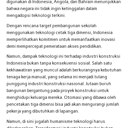
digunakan di Indonesia, Angola, dan Bahrain menunjukkan
bahwa negara ini tidak ingin ketinggalan dalam
mengadopsi teknologi terkini.
Dengan rencana target pembangunan sekolah
menggunakan teknologi cetak tiga dimensi, Indonesia
memperlihatkan komitmen untuk memanfaatkan inovasi
demi mempercepat pemerataan akses pendidikan.
Namun, dampak teknologi ini terhadap industri konstruksi
Indonesia bukan tanpa konsekuensi sosial. Salah satu
kekhawatiran yang muncul adalah berkurangnya kebutuhan
tenaga kerja manual, yang selama ini menjadi tulang
punggung industri konstruksi nasional. Jutaan buruh
bangunan bergantung pada proyek konstruksi untuk
menghidupi keluarga mereka. Otomasi yang dibawa oleh
pencetakan tiga dimensi bisa jadi akan mengurangi jumlah
pekerja yang dibutuhkan di lapangan.
Namun, di sini jugalah humanisme teknologi harus