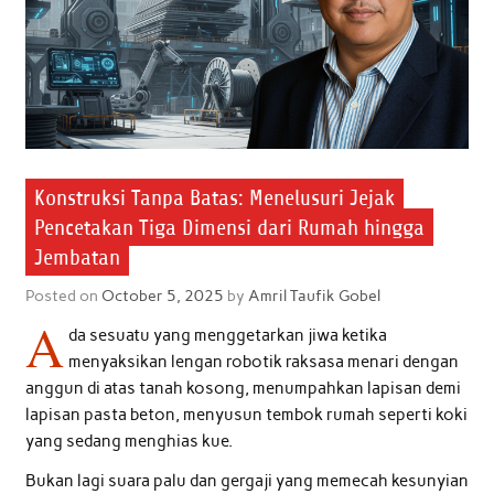
Konstruksi Tanpa Batas: Menelusuri Jejak
Pencetakan Tiga Dimensi dari Rumah hingga
Jembatan
Posted on
October 5, 2025
by
Amril Taufik Gobel
A
da sesuatu yang menggetarkan jiwa ketika
menyaksikan lengan robotik raksasa menari dengan
anggun di atas tanah kosong, menumpahkan lapisan demi
lapisan pasta beton, menyusun tembok rumah seperti koki
yang sedang menghias kue.
Bukan lagi suara palu dan gergaji yang memecah kesunyian