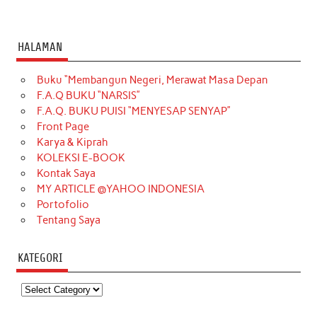
HALAMAN
Buku “Membangun Negeri, Merawat Masa Depan
F.A.Q BUKU “NARSIS”
F.A.Q. BUKU PUISI “MENYESAP SENYAP”
Front Page
Karya & Kiprah
KOLEKSI E-BOOK
Kontak Saya
MY ARTICLE @YAHOO INDONESIA
Portofolio
Tentang Saya
KATEGORI
Kategori