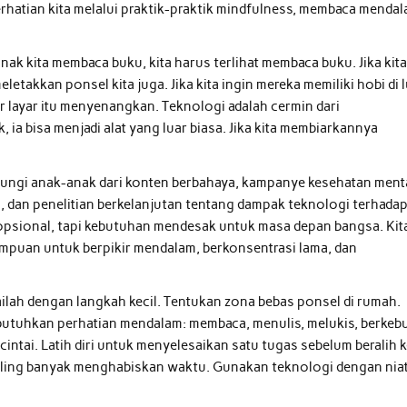
perhatian kita melalui praktik-praktik mindfulness, membaca mendal
anak kita membaca buku, kita harus terlihat membaca buku. Jika kit
etakkan ponsel kita juga. Jika kita ingin mereka memiliki hobi di 
r layar itu menyenangkan. Teknologi adalah cermin dari
ia bisa menjadi alat yang luar biasa. Jika kita membiarkannya
ndungi anak-anak dari konten berbahaya, kampanye kesehatan ment
ah, dan penelitian berkelanjutan tentang dampak teknologi terhada
 opsional, tapi kebutuhan mendesak untuk masa depan bangsa. Kit
ampuan untuk berpikir mendalam, berkonsentrasi lama, dan
ulailah dengan langkah kecil. Tentukan zona bebas ponsel di rumah.
mbutuhkan perhatian mendalam: membaca, menulis, melukis, berkeb
intai. Latih diri untuk menyelesaikan satu tugas sebelum beralih 
 paling banyak menghabiskan waktu. Gunakan teknologi dengan niat