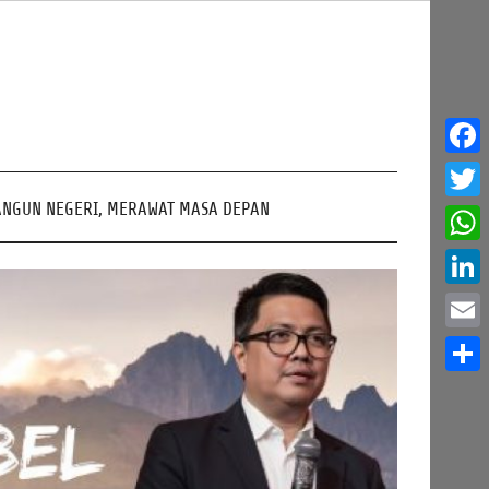
Face
NGUN NEGERI, MERAWAT MASA DEPAN
Twitt
What
Linke
Email
Share