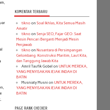
am,
KOMENTAR TERBARU
a
luar
tikno
on
Soal Ikhlas, Kita Semua Masih
Amatir
tikno
on
Senja SEO, Fajar GEO: Saat
Mesin Pencari Berganti Menjadi Mesin
Penjawab
al
tikno
on
Nusantara di Persimpangan
p
Gelombang: Konstruksi Maritim, Laut Kita,
dan Tanggung Jawab Kita
a
Amril Taufik Gobel
on
UNTUK MEREKA,
YANG MENYISAKAN JEJAK INDAH DI
BATIN
Musniaty Musni
on
UNTUK MEREKA,
un,
YANG MENYISAKAN JEJAK INDAH DI
ke
BATIN
,
PAGE RANK CHECKER