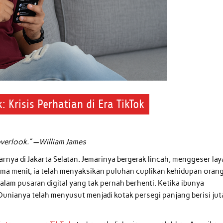
 Krisis Perhatian di Era TikTok
 overlook.” —William James
nya di Jakarta Selatan. Jemarinya bergerak lincah, menggeser lay
lima menit, ia telah menyaksikan puluhan cuplikan kehidupan oran
dalam pusaran digital yang tak pernah berhenti. Ketika ibunya
nianya telah menyusut menjadi kotak persegi panjang berisi ju