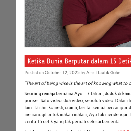
Ketika Dunia Berputar dalam 15 Detik:
Posted on
October 12, 2025
by
Amril Taufik Gobel
“The art of being wise is the art of knowing what to
Seorang remaja bernama Ayu, 17 tahun, duduk di kamar
ponsel. Satu video, dua video, sepuluh video. Dalam 
lain. Tarian, komedi, drama, berita, semua bercampur 
memanggil untuk makan malam, Ayu tak mendengar. Du
cerita 15 detik yang tak pernah selesai bercerita.