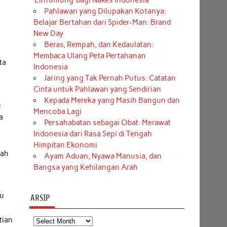
‘Einfühlung’ bagi Nakes Indonesia
Pahlawan yang Dilupakan Kotanya:
Belajar Bertahan dari Spider-Man: Brand
New Day
Beras, Rempah, dan Kedaulatan:
Membaca Ulang Peta Pertahanan
ta
Indonesia
Jaring yang Tak Pernah Putus: Catatan
Cinta untuk Pahlawan yang Sendirian
Kepada Mereka yang Masih Bangun dan
n
Mencoba Lagi
a
Persahabatan sebagai Obat: Merawat
Indonesia dari Rasa Sepi di Tengah
Himpitan Ekonomi
lah
Ayam Aduan, Nyawa Manusia, dan
Bangsa yang Kehilangan Arah
lu
ARSIP
Arsip
tian