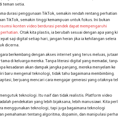
i teman setia.
lama durasi penggunaan TikTok, semakin rendah rentang perhatian
aan TikTok, semakin tinggi kemampuan untuk fokus. Ini bukan
nsumsi konten video berdurasi pendek dapat mempengaruhi
 perhatian
. Otak kita plastis, ia berubah sesuai dengan apa yang ki
t saji digital setiap hari, jangan heran jika ia kehilangan selera
k dicerna.
negara berkembang dengan akses internet yang terus meluas, jutaa
tama di keluarga mereka. Tanpa literasi digital yang memadai, tanp
npa kesadaran akan dampak jangka panjang, mereka menyelam ke
diri baru mengenal teknologi, tidak tahu bagaimana membimbing.
aptasi, berjuang mencari cara mengajar generasi yang otaknya te
engutuk teknologi. Itu naif dan tidak realistis. Platform video
dalah pendekatan yang lebih bijaksana, lebih manusiawi. Kita per
 cara menggunakan teknologi, tapi juga bagaimana teknologi
n pemahaman tentang algoritma, dopamin, dan manipulasi perha