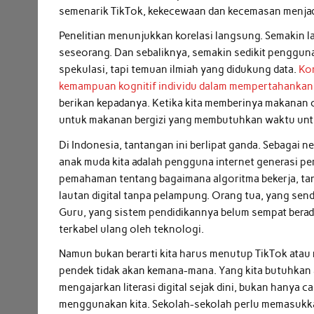
semenarik TikTok, kekecewaan dan kecemasan menjad
Penelitian menunjukkan korelasi langsung. Semakin 
seseorang. Dan sebaliknya, semakin sedikit penggun
spekulasi, tapi temuan ilmiah yang didukung data.
Ko
kemampuan kognitif individu dalam mempertahankan
berikan kepadanya. Ketika kita memberinya makanan cepa
untuk makanan bergizi yang membutuhkan waktu untu
Di Indonesia, tantangan ini berlipat ganda. Sebagai 
anak muda kita adalah pengguna internet generasi per
pemahaman tentang bagaimana algoritma bekerja, ta
lautan digital tanpa pelampung. Orang tua, yang sen
Guru, yang sistem pendidikannya belum sempat berad
terkabel ulang oleh teknologi.
Namun bukan berarti kita harus menutup TikTok atau m
pendek tidak akan kemana-mana. Yang kita butuhkan a
mengajarkan literasi digital sejak dini, bukan hanya
menggunakan kita. Sekolah-sekolah perlu memasukka