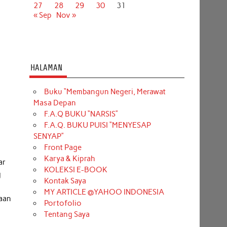
27
28
29
30
31
« Sep
Nov »
HALAMAN
Buku “Membangun Negeri, Merawat
Masa Depan
F.A.Q BUKU “NARSIS”
F.A.Q. BUKU PUISI “MENYESAP
SENYAP”
Front Page
Karya & Kiprah
ar
KOLEKSI E-BOOK
g
Kontak Saya
MY ARTICLE @YAHOO INDONESIA
taan
Portofolio
Tentang Saya