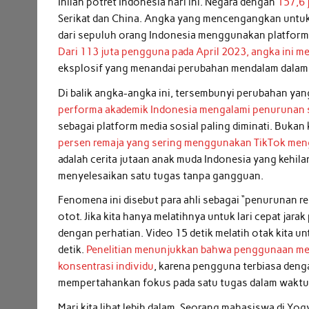
Inilah potret Indonesia hari ini. Negara dengan
157,6 
Serikat dan China. Angka yang mencengangkan untuk 
dari sepuluh orang Indonesia menggunakan platform 
Dari 113 juta pengguna pada April 2023, angka ini me
eksplosif yang menandai perubahan mendalam dalam 
Di balik angka-angka ini, tersembunyi perubahan yang
performa akademik Indonesia mengalami penurunan 
sebagai platform media sosial paling diminati. Bukan
persen remaja yang sering menggunakan TikTok men
adalah cerita jutaan anak muda Indonesia yang kehi
menyelesaikan satu tugas tanpa gangguan.
Fenomena ini disebut para ahli sebagai “penurunan r
otot. Jika kita hanya melatihnya untuk lari cepat ja
dengan perhatian. Video 15 detik melatih otak kita 
detik.
Penelitian menunjukkan bahwa penggunaan med
konsentrasi individu
, karena pengguna terbiasa deng
mempertahankan fokus pada satu tugas dalam waktu
Mari kita lihat lebih dalam. Seorang mahasiswa di Yog