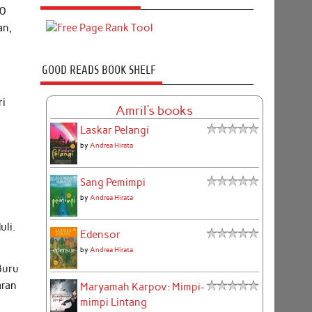
20
an,
GOOD READS BOOK SHELF
ri
Amril's books
Laskar Pelangi
by
Andrea Hirata
Sang Pemimpi
by
Andrea Hirata
uli.
Edensor
by
Andrea Hirata
Buru
aran
Maryamah Karpov: Mimpi-
mimpi Lintang