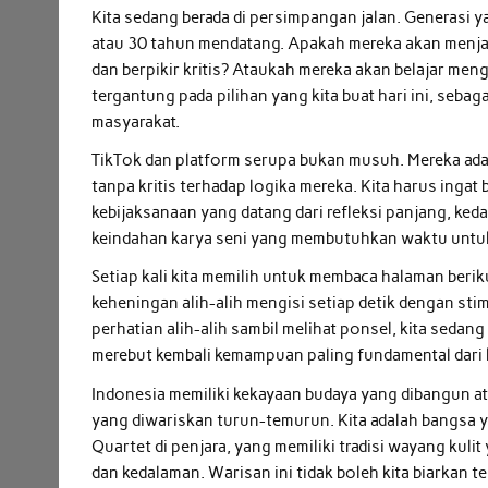
Kita sedang berada di persimpangan jalan. Generasi
atau 30 tahun mendatang. Apakah mereka akan menja
dan berpikir kritis? Ataukah mereka akan belajar me
tergantung pada pilihan yang kita buat hari ini, sebag
masyarakat.
TikTok dan platform serupa bukan musuh. Mereka adala
tanpa kritis terhadap logika mereka. Kita harus ingat 
kebijaksanaan yang datang dari refleksi panjang, k
keindahan karya seni yang membutuhkan waktu untuk 
Setiap kali kita memilih untuk membaca halaman beriku
keheningan alih-alih mengisi setiap detik dengan st
perhatian alih-alih sambil melihat ponsel, kita seda
merebut kembali kemampuan paling fundamental dari k
Indonesia memiliki kekayaan budaya yang dibangun ata
yang diwariskan turun-temurun. Kita adalah bangsa 
Quartet di penjara, yang memiliki tradisi wayang kul
dan kedalaman. Warisan ini tidak boleh kita biarkan 