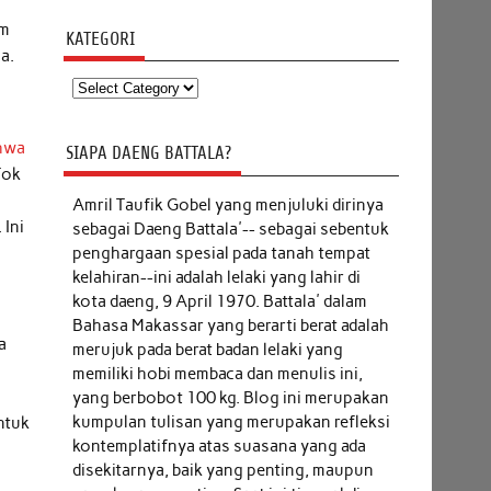
am
KATEGORI
a.
Kategori
ahwa
SIAPA DAENG BATTALA?
Tok
Amril Taufik Gobel
yang menjuluki dirinya
 Ini
sebagai Daeng Battala'-- sebagai sebentuk
penghargaan spesial pada tanah tempat
kelahiran--ini adalah lelaki yang lahir di
kota daeng, 9 April 1970. Battala' dalam
Bahasa Makassar yang berarti berat adalah
a
merujuk pada berat badan lelaki yang
memiliki hobi membaca dan menulis ini,
yang berbobot 100 kg. Blog ini merupakan
kumpulan tulisan yang merupakan refleksi
ntuk
kontemplatifnya atas suasana yang ada
disekitarnya, baik yang penting, maupun