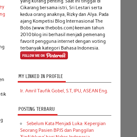
yang kurang penting. Saat ini tinggal di
ey
Cikarang bersama istri, Sri Lestari serta
ang
kedua orang anaknya, Rizky dan Alya. Pada
ajang Kompetisi Blog Internasional The
Bobs (www.thebobs.com) keenam tahun
2010 blog ini berhasil menjadi pemenang
favorit pengguna internet dengan voting
ang
terbanyak kategori Bahasa Indonesia.
MY LINKED IN PROFILE
en
Ir. Amril Taufik Gobel, S.T, IPU, ASEAN Eng.
tik
POSTING TERBARU
ng
Sebelum Kata Menjadi Luka: Kepergian
Seorang Pasien BPJS dan Panggilan