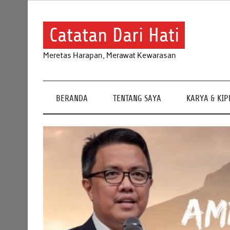
Skip
to
content
Catatan Dari Hati
Meretas Harapan, Merawat Kewarasan
BERANDA
TENTANG SAYA
KARYA & KI