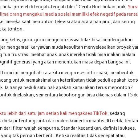
lu buka ponsel di tengah-tengah film.” Cerita Budi bukan unik.
Surv
ima orang mengakui media sosial memiliki efek negatif pada rent
l mereka saat menonton televisi atau acara panjang, dan sering
eka tonton.
uang kelas, guru-guru mengeluh siswa tidak bisa mendengarkan
manajer mengamati karyawan muda kesulitan menyelesaikan proyek y
tua frustrasi melihat anak-anak mereka tidak bisa makan malam
ognitif generasi yang akan menentukan masa depan bangsa ini.
latform ini mengubah cara kita memproses informasi, membentuk
ncang untuk memaksimalkan keterlibatan tidak peduli apakah kont
. Ia hanya peduli satu hal: apakah kamu akan terus menonton?
ntuk dijelaskan, sementara kebohongan bisa dikemas dalam 15 de
u lebih dari satu jam setiap kali mengakses TikTok
, sedang
a belajar tentang cinta dari video komedi romantis 30 detik, tenta
 dari filter wajah sempurna. Standar kecantikan, definisi sukses,
 yang tak pernah berhenti. Ketika realitas tidak secepat atau