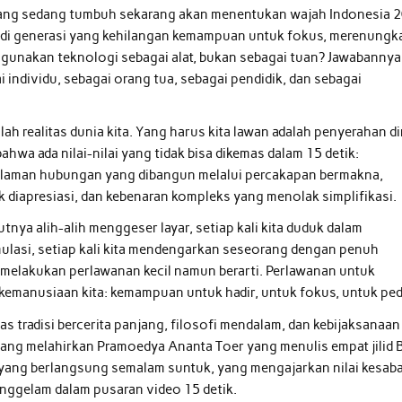
 yang sedang tumbuh sekarang akan menentukan wajah Indonesia 
di generasi yang kehilangan kemampuan untuk fokus, merenungk
nggunakan teknologi sebagai alat, bukan sebagai tuan? Jawabannya
ai individu, sebagai orang tua, sebagai pendidik, dan sebagai
h realitas dunia kita. Yang harus kita lawan adalah penyerahan di
bahwa ada nilai-nilai yang tidak bisa dikemas dalam 15 detik:
edalaman hubungan yang dibangun melalui percakapan bermakna,
diapresiasi, dan kebenaran kompleks yang menolak simplifikasi.
tnya alih-alih menggeser layar, setiap kali kita duduk dalam
imulasi, setiap kali kita mendengarkan seseorang dengan penuh
ng melakukan perlawanan kecil namun berarti. Perlawanan untuk
emanusiaan kita: kemampuan untuk hadir, untuk fokus, untuk ped
s tradisi bercerita panjang, filosofi mendalam, dan kebijaksanaan
yang melahirkan Pramoedya Ananta Toer yang menulis empat jilid 
it yang berlangsung semalam suntuk, yang mengajarkan nilai kesab
tenggelam dalam pusaran video 15 detik.