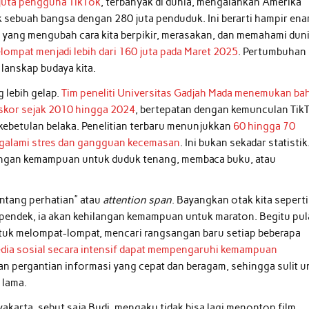
juta pengguna TikTok
, terbanyak di dunia, mengalahkan Amerika
sebuah bangsa dengan 280 juta penduduk. Ini berarti hampir en
yang mengubah cara kita berpikir, merasakan, dan memahami duni
lompat menjadi lebih dari 160 juta pada Maret 2025
. Pertumbuhan
lanskap budaya kita.
 lebih gelap.
Tim peneliti Universitas Gadjah Mada menemukan b
skor sejak 2010 hingga 2024
, bertepatan dengan kemunculan Tik
 kebetulan belaka. Penelitian terbaru menunjukkan
60 hingga 70
galami stres dan gangguan kecemasan
. Ini bukan sekadar statistik.
langan kemampuan untuk duduk tenang, membaca buku, atau
entang perhatian” atau
attention span
. Bayangkan otak kita seperti
rak pendek, ia akan kehilangan kemampuan untuk maraton. Begitu pul
untuk melompat-lompat, mencari rangsangan baru setiap beberapa
ia sosial secara intensif dapat mempengaruhi kemampuan
an pergantian informasi yang cepat dan beragam, sehingga sulit u
 lama.
yakarta, sebut saja Budi, mengaku tidak bisa lagi menonton film