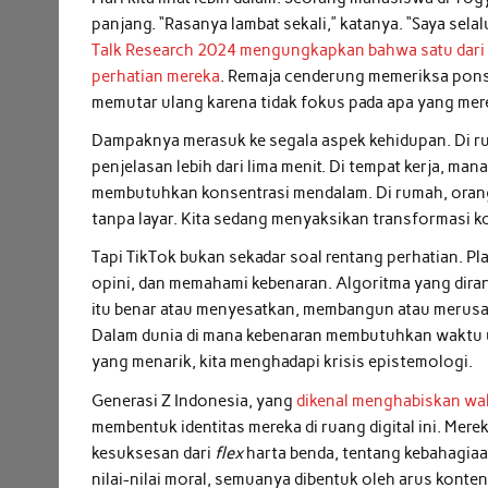
panjang. “Rasanya lambat sekali,” katanya. “Saya sela
Talk Research 2024 mengungkapkan bahwa satu dari l
perhatian mereka
. Remaja cenderung memeriksa ponse
memutar ulang karena tidak fokus pada apa yang mer
Dampaknya merasuk ke segala aspek kehidupan. Di r
penjelasan lebih dari lima menit. Di tempat kerja, 
membutuhkan konsentrasi mendalam. Di rumah, orang 
tanpa layar. Kita sedang menyaksikan transformasi k
Tapi TikTok bukan sekadar soal rentang perhatian. P
opini, dan memahami kebenaran. Algoritma yang dira
itu benar atau menyesatkan, membangun atau merusak
Dalam dunia di mana kebenaran membutuhkan waktu u
yang menarik, kita menghadapi krisis epistemologi.
Generasi Z Indonesia, yang
dikenal menghabiskan wakt
membentuk identitas mereka di ruang digital ini. Merek
kesuksesan dari
flex
harta benda, tentang kebahagiaan
nilai-nilai moral, semuanya dibentuk oleh arus konten