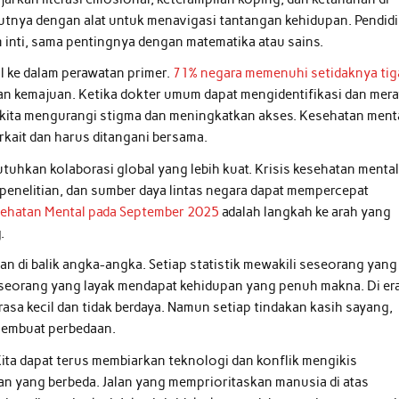
kutnya dengan alat untuk menavigasi tantangan kehidupan. Pendid
 inti, sama pentingnya dengan matematika atau sains.
l ke dalam perawatan primer.
71% negara memenuhi setidaknya tig
kan kemajuan. Ketika dokter umum dapat mengidentifikasi dan mer
, kita mengurangi stigma dan meningkatkan akses. Kesehatan ment
erkait dan harus ditangani bersama.
tuhkan kolaborasi global yang lebih kuat. Krisis kesehatan menta
, penelitian, dan sumber daya lintas negara dapat mempercepat
sehatan Mental pada September 2025
adalah langkah ke arah yang
.
n di balik angka-angka. Setiap statistik mewakili seseorang yang
eorang yang layak mendapat kehidupan yang penuh makna. Di er
asa kecil dan tidak berdaya. Namun setiap tindakan kasih sayang,
 membuat perbedaan.
Kita dapat terus membiarkan teknologi dan konflik mengikis
jalan yang berbeda. Jalan yang memprioritaskan manusia di atas