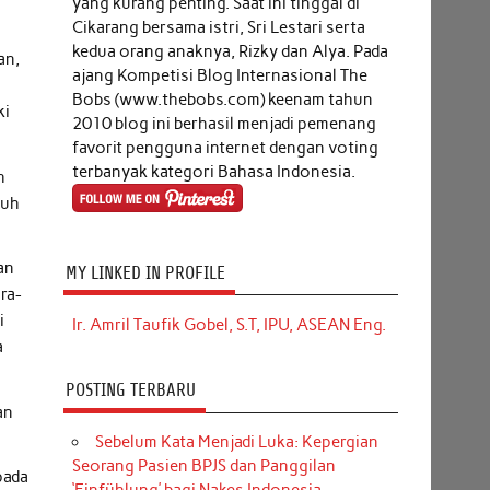
yang kurang penting. Saat ini tinggal di
Cikarang bersama istri, Sri Lestari serta
kedua orang anaknya, Rizky dan Alya. Pada
an,
ajang Kompetisi Blog Internasional The
Bobs (www.thebobs.com) keenam tahun
ki
2010 blog ini berhasil menjadi pemenang
favorit pengguna internet dengan voting
terbanyak kategori Bahasa Indonesia.
h
auh
an
MY LINKED IN PROFILE
ra-
i
Ir. Amril Taufik Gobel, S.T, IPU, ASEAN Eng.
a
POSTING TERBARU
an
Sebelum Kata Menjadi Luka: Kepergian
Seorang Pasien BPJS dan Panggilan
pada