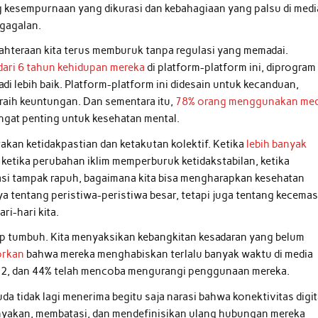
kesempurnaan yang dikurasi dan kebahagiaan yang palsu di medi
egagalan.
ahteraan kita terus memburuk tanpa regulasi yang memadai.
dari 6 tahun kehidupan mereka
di platform-platform ini, diprogram
adi lebih baik. Platform-platform ini didesain untuk kecanduan,
raih keuntungan. Dan sementara itu,
78% orang menggunakan med
ngat penting untuk kesehatan mental.
akan ketidakpastian dan ketakutan kolektif. Ketika
lebih banyak
, ketika perubahan iklim memperburuk ketidakstabilan, ketika
asi tampak rapuh, bagaimana kita bisa mengharapkan kesehatan
ya tentang peristiwa-peristiwa besar, tetapi juga tentang kecema
i-hari kita.
ap tumbuh. Kita menyaksikan kebangkitan kesadaran yang belum
orkan
bahwa mereka menghabiskan terlalu banyak waktu di media
2022, dan 44% telah mencoba mengurangi penggunaan mereka.
muda tidak lagi menerima begitu saja narasi bahwa konektivitas digit
yakan, membatasi, dan mendefinisikan ulang hubungan mereka