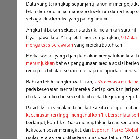
Data yang terungkap sepanjang tahun ini mengejutk
lebih dari satu miliar manusia di seluruh dunia hid
sebagai dua kondisi yang paling umum.
Angka ini bukan sekadar statistik, melainkan satu mil
layar gawai kita. Yang lebih mencengangkan,
91% dari
mengakses perawatan
yang mereka butuhkan.
Media sosial, yang dijanjikan akan menyatukan kita,
menunjukkan
bahwa penggunaan media sosial berlebi
remaja. Lebih dari separuh remaja melaporkan meras
Bahkan lebih mengkhawatirkan,
73% dewasa muda ber
pada kesehatan mental mereka. Setiap ketukan jari pada
diri kita sendiri dan sedikit lebih dekat ke jurang kepu
Paradoks ini semakin dalam ketika kita mempertimba
kecemasan tertinggi mengenai konflik bersenjata ber
berlanjut, konflik di Gaza menciptakan krisis keman
kekuatan besar meningkat, dan
Laporan Risiko Globa
risiko teratas yang dihadapi dunia pada tahun 2027. D