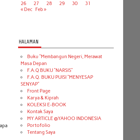
26
27
28
29
30
31
« Dec
Feb »
HALAMAN
Buku “Membangun Negeri, Merawat
Masa Depan
F.A.Q BUKU “NARSIS”
F.A.Q. BUKU PUISI “MENYESAP
SENYAP”
Front Page
Karya & Kiprah
KOLEKSI E-BOOK
Kontak Saya
MY ARTICLE @YAHOO INDONESIA
Portofolio
 apa
Tentang Saya