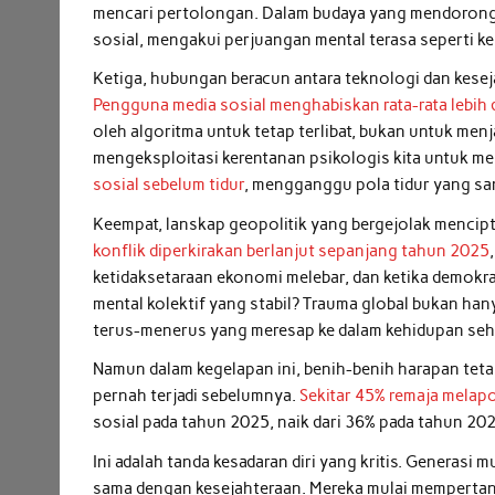
mencari pertolongan. Dalam budaya yang mendorong 
sosial, mengakui perjuangan mental terasa seperti k
Ketiga, hubungan beracun antara teknologi dan kesej
Pengguna media sosial menghabiskan rata-rata lebih 
oleh algoritma untuk tetap terlibat, bukan untuk menj
mengeksploitasi kerentanan psikologis kita untuk me
sosial sebelum tidur
, mengganggu pola tidur yang sa
Keempat, lanskap geopolitik yang bergejolak mencipt
konflik diperkirakan berlanjut sepanjang tahun 2025
ketidaksetaraan ekonomi melebar, dan ketika demokr
mental kolektif yang stabil? Trauma global bukan han
terus-menerus yang meresap ke dalam kehidupan sehar
Namun dalam kegelapan ini, benih-benih harapan tet
pernah terjadi sebelumnya.
Sekitar 45% remaja melap
sosial pada tahun 2025, naik dari 36% pada tahun 
Ini adalah tanda kesadaran diri yang kritis. Generasi 
sama dengan kesejahteraan. Mereka mulai mempertan