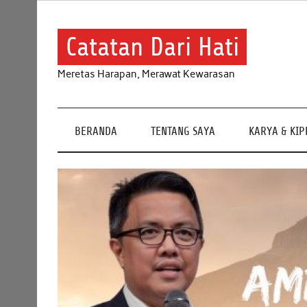
Skip
to
content
Catatan Dari Hati
Meretas Harapan, Merawat Kewarasan
BERANDA
TENTANG SAYA
KARYA & KI