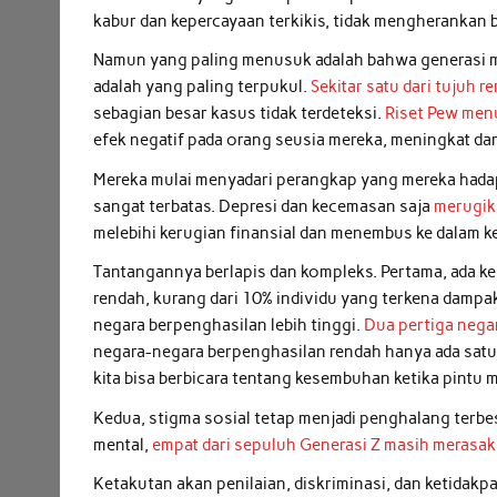
kabur dan kepercayaan terkikis, tidak mengherankan 
Namun yang paling menusuk adalah bahwa generasi 
adalah yang paling terpukul.
Sekitar satu dari tujuh 
sebagian besar kasus tidak terdeteksi.
Riset Pew men
efek negatif pada orang seusia mereka, meningkat da
Mereka mulai menyadari perangkap yang mereka had
sangat terbatas. Depresi dan kecemasan saja
merugika
melebihi kerugian finansial dan menembus ke dalam k
Tantangannya berlapis dan kompleks. Pertama, ada 
rendah, kurang dari 10% individu yang terkena dampa
negara berpenghasilan lebih tinggi.
Dua pertiga negar
negara-negara berpenghasilan rendah hanya ada satu
kita bisa berbicara tentang kesembuhan ketika pintu
Kedua, stigma sosial tetap menjadi penghalang terb
mental,
empat dari sepuluh Generasi Z masih merasa
Ketakutan akan penilaian, diskriminasi, dan ketida