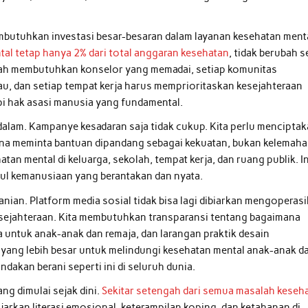
membutuhkan investasi besar-besaran dalam layanan kesehatan ment
al tetap hanya 2% dari total anggaran kesehatan
, tidak berubah s
kolah membutuhkan konselor yang memadai, setiap komunitas
, dan setiap tempat kerja harus memprioritaskan kesejahteraan
i hak asasi manusia yang fundamental.
lam. Kampanye kesadaran saja tidak cukup. Kita perlu mencipta
ana meminta bantuan dipandang sebagai kekuatan, bukan kelemaha
atan mental di keluarga, sekolah, tempat kerja, dan ruang publik. In
ul kemanusiaan yang berantakan dan nyata.
anian. Platform media sosial tidak bisa lagi dibiarkan mengoperas
esejahteraan. Kita membutuhkan transparansi tentang bagaimana
a untuk anak-anak dan remaja, dan larangan praktik desain
yang lebih besar untuk melindungi kesehatan mental anak-anak d
ndakan berani seperti ini di seluruh dunia.
g dimulai sejak dini.
Sekitar setengah dari semua masalah keseh
arkan literasi emosional, keterampilan koping, dan ketahanan di