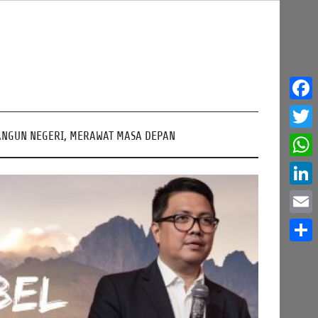
Face
NGUN NEGERI, MERAWAT MASA DEPAN
Twitt
What
Linke
Email
Share