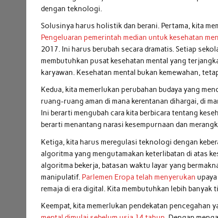
dengan teknologi.
Solusinya harus holistik dan berani. Pertama, kita 
Pengeluaran pemerintah median untuk kesehatan ment
2017. Ini harus berubah secara dramatis. Setiap se
membutuhkan pusat kesehatan mental yang terjangkau
karyawan. Kesehatan mental bukan kemewahan, tetap
Kedua, kita memerlukan perubahan budaya yang menda
ruang-ruang aman di mana kerentanan dihargai, di m
Ini berarti mengubah cara kita berbicara tentang keseh
berarti menantang narasi kesempurnaan dan merangk
Ketiga, kita harus meregulasi teknologi dengan keber
algoritma yang mengutamakan keterlibatan di atas k
algoritma bekerja, batasan waktu layar yang bermakn
manipulatif.
Parlemen Eropa telah menyerukan
upaya 
remaja di era digital. Kita membutuhkan lebih banyak ti
Keempat, kita memerlukan pendekatan pencegahan yan
mental dimulai sebelum usia 14 tahun
. Dengan mengaj