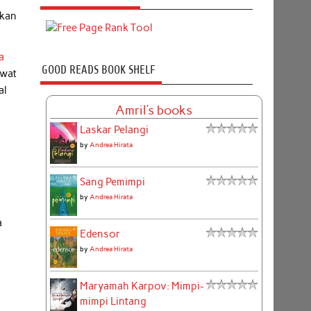
ikan
a
GOOD READS BOOK SHELF
awat
al
Amril's books
Laskar Pelangi
l
by
Andrea Hirata
Sang Pemimpi
by
Andrea Hirata
a
Edensor
by
Andrea Hirata
Maryamah Karpov: Mimpi-
mimpi Lintang