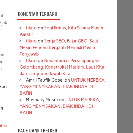
KOMENTAR TERBARU
al.
ejak
tikno
on
Soal Ikhlas, Kita Semua Masih
Amatir
tikno
on
Senja SEO, Fajar GEO: Saat
Mesin Pencari Berganti Menjadi Mesin
Penjawab
kan
tikno
on
Nusantara di Persimpangan
n.
Gelombang: Konstruksi Maritim, Laut Kita,
i
dan Tanggung Jawab Kita
Amril Taufik Gobel
on
UNTUK MEREKA,
ikan
YANG MENYISAKAN JEJAK INDAH DI
BATIN
Musniaty Musni
on
UNTUK MEREKA,
YANG MENYISAKAN JEJAK INDAH DI
an
BATIN
atan
PAGE RANK CHECKER