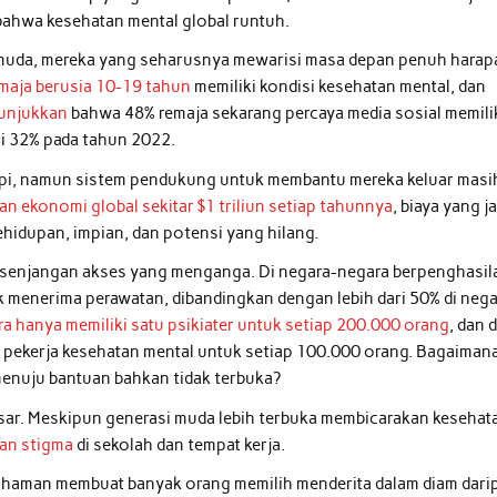
bahwa kesehatan mental global runtuh.
muda, mereka yang seharusnya mewarisi masa depan penuh harap
remaja berusia 10-19 tahun
memiliki kondisi kesehatan mental, dan
unjukkan
bahwa 48% remaja sekarang percaya media sosial memili
ri 32% pada tahun 2022.
api, namun sistem pendukung untuk membantu mereka keluar masi
n ekonomi global sekitar $1 triliun setiap tahunnya
, biaya yang j
ehidupan, impian, dan potensi yang hilang.
kesenjangan akses yang menganga. Di negara-negara berpenghasil
k menerima perawatan, dibandingkan dengan lebih dari 50% di nega
a hanya memiliki satu psikiater untuk setiap 200.000 orang
, dan d
 pekerja kesehatan mental untuk setiap 100.000 orang. Bagaiman
 menuju bantuan bahkan tidak terbuka?
esar. Meskipun generasi muda lebih terbuka membicarakan kesehat
kan stigma
di sekolah dan tempat kerja.
kpahaman membuat banyak orang memilih menderita dalam diam dari