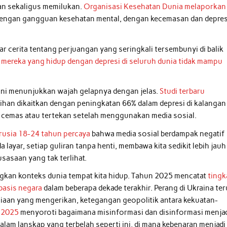
an sekaligus memilukan.
Organisasi Kesehatan Dunia melaporkan
up dengan gangguan kesehatan mental, dengan kecemasan dan depres
iar cerita tentang perjuangan yang seringkali tersembunyi di balik
 mereka yang hidup dengan depresi di seluruh dunia tidak mampu
 kini menunjukkan wajah gelapnya dengan jelas.
Studi terbaru
han dikaitkan dengan peningkatan 66% dalam depresi di kalangan
a cemas atau tertekan setelah menggunakan media sosial.
usia 18-24 tahun percaya
bahwa media sosial berdampak negatif
 layar, setiap guliran tanpa henti, membawa kita sedikit lebih jauh
tusasaan yang tak terlihat.
ngkan konteks dunia tempat kita hidup. Tahun 2025 mencatat
tingk
basis negara
dalam beberapa dekade terakhir. Perang di Ukraina te
usiaan yang mengerikan, ketegangan geopolitik antara kekuatan-
l 2025
menyoroti bagaimana misinformasi dan disinformasi menja
alam lanskap yang terbelah seperti ini, di mana kebenaran menjadi