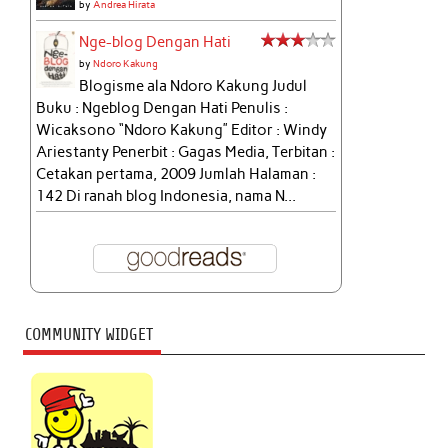
by
Andrea Hirata
Nge-blog Dengan Hati
by
Ndoro Kakung
Blogisme ala Ndoro Kakung Judul
Buku : Ngeblog Dengan Hati Penulis :
Wicaksono “Ndoro Kakung” Editor : Windy
Ariestanty Penerbit : Gagas Media, Terbitan :
Cetakan pertama, 2009 Jumlah Halaman :
142 Di ranah blog Indonesia, nama N...
COMMUNITY WIDGET