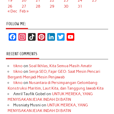
19
20
21
22
23
24
25
26
27
28
29
30
31
« Dec
Feb »
FOLLOW ME:
F
I
T
P
L
T
Y
a
n
i
i
i
w
o
c
s
k
n
n
i
u
RECENT COMMENTS
e
t
T
t
k
t
T
tikno
on
Soal Ikhlas, Kita Semua Masih Amatir
b
a
o
e
e
t
u
tikno
on
Senja SEO, Fajar GEO: Saat Mesin Pencari
o
g
k
r
d
e
b
Berganti Menjadi Mesin Penjawab
o
r
e
I
r
e
tikno
on
Nusantara di Persimpangan Gelombang:
Konstruksi Maritim, Laut Kita, dan Tanggung Jawab Kita
k
a
s
n
Amril Taufik Gobel
on
UNTUK MEREKA, YANG
m
t
MENYISAKAN JEJAK INDAH DI BATIN
Musniaty Musni
on
UNTUK MEREKA, YANG
MENYISAKAN JEJAK INDAH DI BATIN