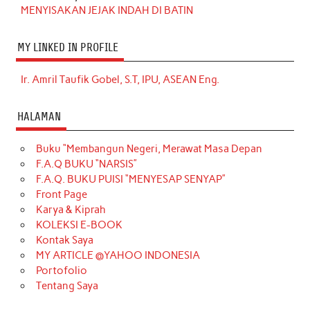
MENYISAKAN JEJAK INDAH DI BATIN
MY LINKED IN PROFILE
Ir. Amril Taufik Gobel, S.T, IPU, ASEAN Eng.
HALAMAN
Buku “Membangun Negeri, Merawat Masa Depan
F.A.Q BUKU “NARSIS”
F.A.Q. BUKU PUISI “MENYESAP SENYAP”
Front Page
Karya & Kiprah
KOLEKSI E-BOOK
Kontak Saya
MY ARTICLE @YAHOO INDONESIA
Portofolio
Tentang Saya