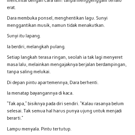
mencintai dengan cara lain: tanpa menggenggam terlalu
erat.
Dara membuka ponsel, menghentikan lagu. Sunyi
menggantikan musik, namun tidak menakutkan.
Sunyi itu lapang.
Ia berdiri, melangkah pulang.
Setiap langkah terasa ringan, seolah ia tak lagi menyeret
masa lalu, melainkan mengajaknya berjalan berdampingan,
tanpa saling melukai.
Di depan pintu apartemennya, Dara berhenti.
Ia menatap bayangannya di kaca.
“Tak apa,” bisiknya pada diri sendiri. “Kalau rasanya belum
selesai. Tak semua hal harus punya ujung untuk menjadi
berarti.”
Lampu menyala. Pintu tertutup.