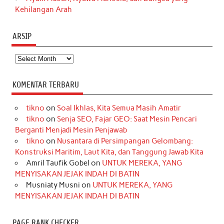
Kehilangan Arah
ARSIP
Arsip
KOMENTAR TERBARU
tikno
on
Soal Ikhlas, Kita Semua Masih Amatir
tikno
on
Senja SEO, Fajar GEO: Saat Mesin Pencari
Berganti Menjadi Mesin Penjawab
tikno
on
Nusantara di Persimpangan Gelombang:
Konstruksi Maritim, Laut Kita, dan Tanggung Jawab Kita
Amril Taufik Gobel
on
UNTUK MEREKA, YANG
MENYISAKAN JEJAK INDAH DI BATIN
Musniaty Musni
on
UNTUK MEREKA, YANG
MENYISAKAN JEJAK INDAH DI BATIN
PAGE RANK CHECKER