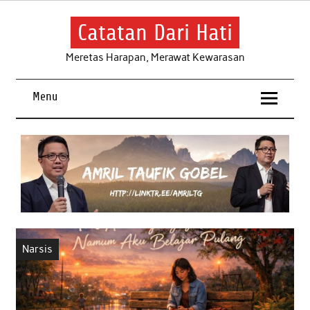
Skip
to
content
Catatan Dari Hati
Meretas Harapan, Merawat Kewarasan
Menu
Narsis